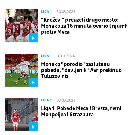
30.03.2024
LIGA 1
"Kneževi" preuzeli drugo mesto:
Monako za 16 minuta overio trijumf
protiv Meca
10.03.2024
LIGA 1
Monako "porodio" zasluženu
pobedu, "davljenik" Avr prekinuo
Tuluzov niz
03.03.2024
LIGA 1
Liga 1: Pobede Meca i Bresta, remi
Monpeljea i Strazbura