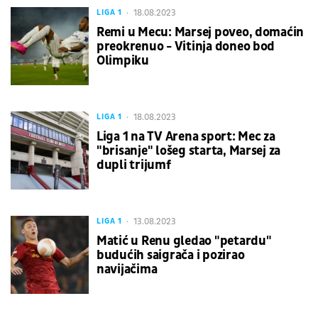
18.08.2023
LIGA 1
Remi u Mecu: Marsej poveo, domaćin
preokrenuo - Vitinja doneo bod
Olimpiku
18.08.2023
LIGA 1
Liga 1 na TV Arena sport: Mec za
"brisanje" lošeg starta, Marsej za
dupli trijumf
13.08.2023
LIGA 1
Matić u Renu gledao "petardu"
budućih saigrača i pozirao
navijačima