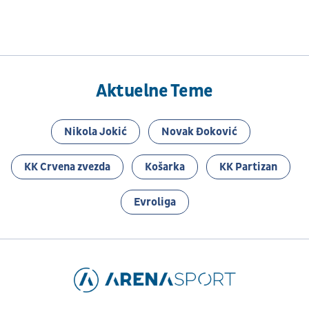
Aktuelne Teme
Nikola Jokić
Novak Đoković
KK Crvena zvezda
Košarka
KK Partizan
Evroliga