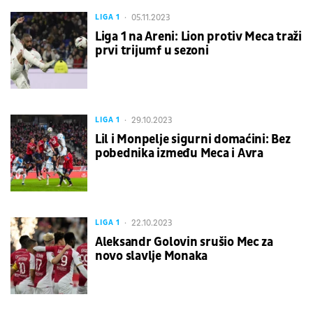
05.11.2023
LIGA 1
Liga 1 na Areni: Lion protiv Meca traži
prvi trijumf u sezoni
29.10.2023
LIGA 1
Lil i Monpelje sigurni domaćini: Bez
pobednika između Meca i Avra
22.10.2023
LIGA 1
Aleksandr Golovin srušio Mec za
novo slavlje Monaka