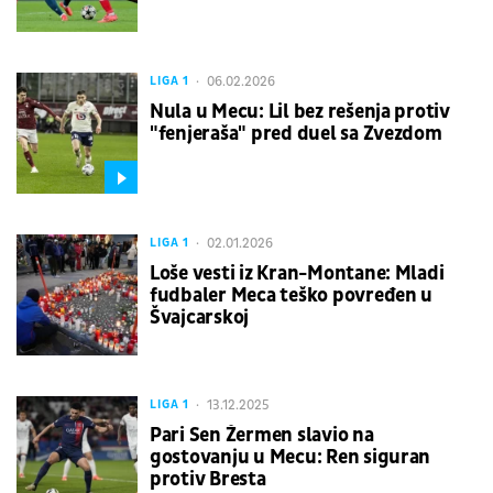
06.02.2026
LIGA 1
Nula u Mecu: Lil bez rešenja protiv
"fenjeraša" pred duel sa Zvezdom
02.01.2026
LIGA 1
Loše vesti iz Kran-Montane: Mladi
fudbaler Meca teško povređen u
Švajcarskoj
13.12.2025
LIGA 1
Pari Sen Žermen slavio na
gostovanju u Mecu: Ren siguran
protiv Bresta