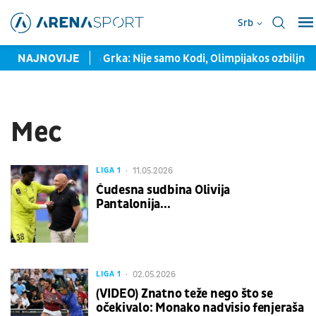
Srb
 sna
NAJNOVIJE
Ofanziva Grka: Nije samo Kodi, Olimpijakos ozbiljno zag
Mec
11.05.2026
LIGA 1
Čudesna sudbina Olivija
Pantalonija...
02.05.2026
LIGA 1
(VIDEO) Znatno teže nego što se
očekivalo: Monako nadvisio fenjeraša