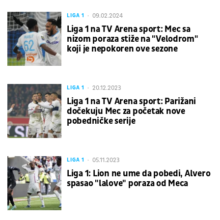
09.02.2024
LIGA 1
Liga 1 na TV Arena sport: Mec sa
nizom poraza stiže na "Velodrom"
koji je nepokoren ove sezone
20.12.2023
LIGA 1
Liga 1 na TV Arena sport: Parižani
dočekuju Mec za početak nove
pobedničke serije
05.11.2023
LIGA 1
Liga 1: Lion ne ume da pobedi, Alvero
spasao "lalove" poraza od Meca