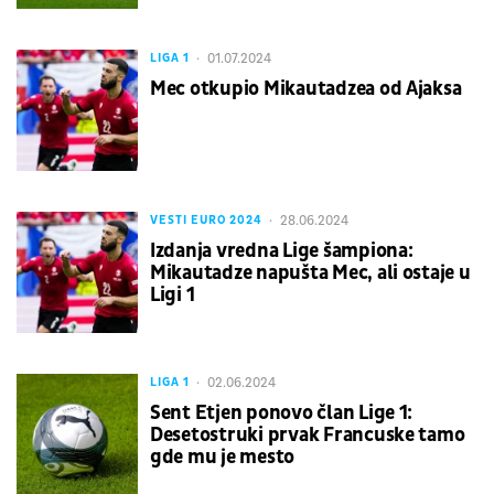
01.07.2024
LIGA 1
Mec otkupio Mikautadzea od Ajaksa
28.06.2024
VESTI EURO 2024
Izdanja vredna Lige šampiona:
Mikautadze napušta Mec, ali ostaje u
Ligi 1
02.06.2024
LIGA 1
Sent Etjen ponovo član Lige 1:
Desetostruki prvak Francuske tamo
gde mu je mesto