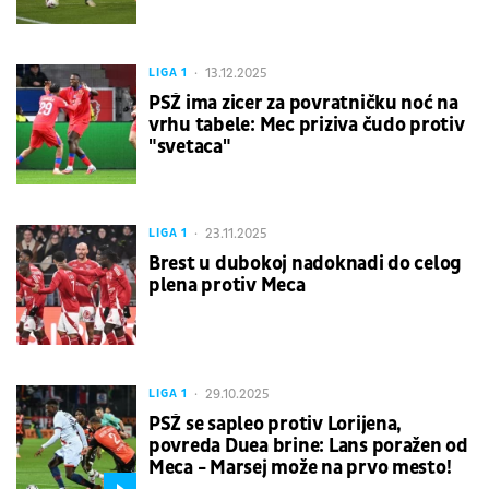
13.12.2025
LIGA 1
PSŽ ima zicer za povratničku noć na
vrhu tabele: Mec priziva čudo protiv
"svetaca"
23.11.2025
LIGA 1
Brest u dubokoj nadoknadi do celog
plena protiv Meca
29.10.2025
LIGA 1
PSŽ se sapleo protiv Lorijena,
povreda Duea brine: Lans poražen od
Meca - Marsej može na prvo mesto!