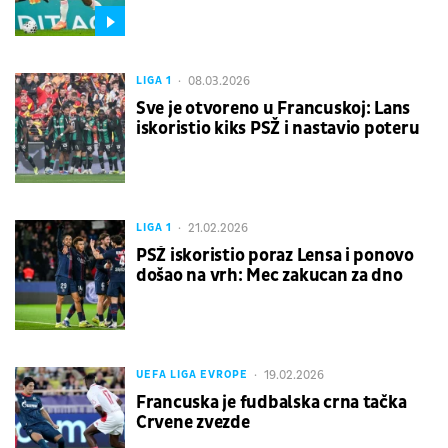
08.03.2026
LIGA 1
Sve je otvoreno u Francuskoj: Lans
iskoristio kiks PSŽ i nastavio poteru
21.02.2026
LIGA 1
PSŽ iskoristio poraz Lensa i ponovo
došao na vrh: Mec zakucan za dno
19.02.2026
UEFA LIGA EVROPE
Francuska je fudbalska crna tačka
Crvene zvezde