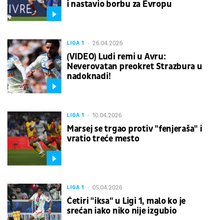
i nastavio borbu za Evropu
26.04.2026
LIGA 1
(VIDEO) Ludi remi u Avru:
Neverovatan preokret Strazbura u
nadoknadi!
10.04.2026
LIGA 1
Marsej se trgao protiv "fenjeraša" i
vratio treće mesto
05.04.2026
LIGA 1
Četiri "iksa" u Ligi 1, malo ko je
srećan iako niko nije izgubio