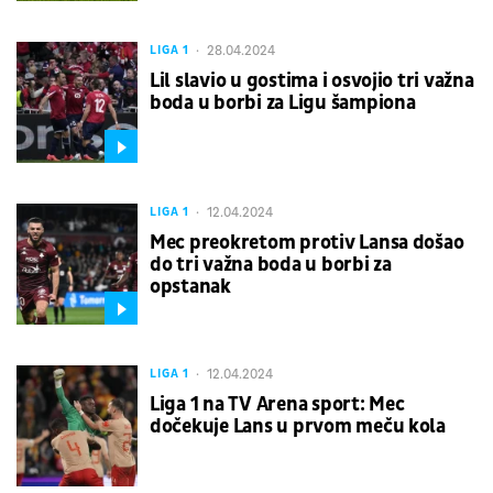
28.04.2024
LIGA 1
Lil slavio u gostima i osvojio tri važna
boda u borbi za Ligu šampiona
12.04.2024
LIGA 1
Mec preokretom protiv Lansa došao
do tri važna boda u borbi za
opstanak
12.04.2024
LIGA 1
Liga 1 na TV Arena sport: Mec
dočekuje Lans u prvom meču kola