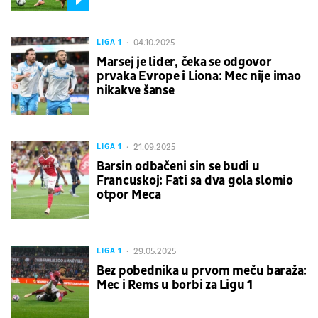
04.10.2025
LIGA 1
Marsej je lider, čeka se odgovor
prvaka Evrope i Liona: Mec nije imao
nikakve šanse
21.09.2025
LIGA 1
Barsin odbačeni sin se budi u
Francuskoj: Fati sa dva gola slomio
otpor Meca
29.05.2025
LIGA 1
Bez pobednika u prvom meču baraža:
Mec i Rems u borbi za Ligu 1