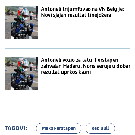
Antoneli trijumfovao na VN Belgije:
Novi sjajan rezultat tinejdžera
Antoneli vozio za tatu, Ferštapen
zahvalan Hađaru, Noris veruje u dobar
rezultat uprkos kazni
TAGOVI:
Maks Ferstapen
Red Bull