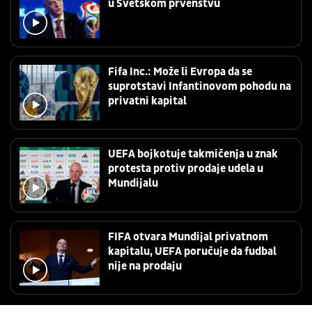
u Svetskom prvenstvu
Fifa Inc.: Može li Evropa da se
suprotstavi Infantinovom pohodu na
privatni kapital
UEFA bojkotuje takmičenja u znak
protesta protiv prodaje udela u
Mundijalu
FIFA otvara Mundijal privatnom
kapitalu, UEFA poručuje da fudbal
nije na prodaju