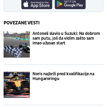
POVEZANE VESTI
Antoneli slavio u Suzuki: Na dobrom
sam putu, još da vidim zašto sam
imao užasan start
Noris najbrži pred kvalifikacije na
Hungaroringu