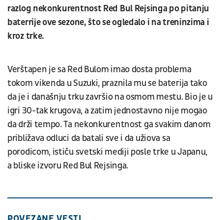
razlog nekonkurentnost Red Bul Rejsinga po pitanju
baterrije ove sezone, što se ogledalo i na treninzima i
kroz trke.
Verštapen je sa Red Bulom imao dosta problema
tokom vikenda u Suzuki, praznila mu se baterija tako
da je i današnju trku završio na osmom mestu. Bio je u
igri 30-tak krugova, a zatim jednostavno nije mogao
da drži tempo. Ta nekonkurentnost ga svakim danom
približava odluci da batali sve i da užiova sa
porodicom, ističu svetski mediji posle trke u Japanu,
a bliske izvoru Red Bul Rejsinga.
POVEZANE VESTI