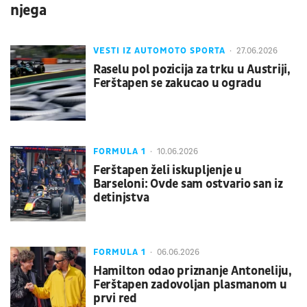
njega
VESTI IZ AUTOMOTO SPORTA
27.06.2026
Raselu pol pozicija za trku u Austriji,
Ferštapen se zakucao u ogradu
FORMULA 1
10.06.2026
Ferštapen želi iskupljenje u
Barseloni: Ovde sam ostvario san iz
detinjstva
FORMULA 1
06.06.2026
Hamilton odao priznanje Antoneliju,
Ferštapen zadovoljan plasmanom u
prvi red