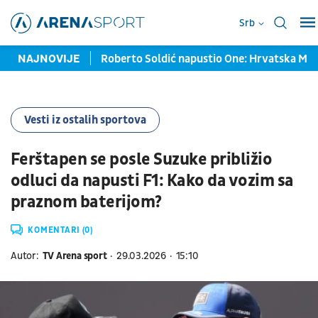
Srb
Olimpijskih igara
NAJNOVIJE
Roberto Soldić napustio One: Hrvatska MM
Vesti iz ostalih sportova
Ferštapen se posle Suzuke približio
odluci da napusti F1: Kako da vozim sa
praznom baterijom?
KOMENTARI (0)
Autor:
TV Arena sport
29.03.2026
15:10