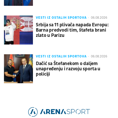
VESTI IZ OSTALIH SPORTOVA
06.08.2026
Srbija sa 11 plivača napada Evropu:
Barna predvodi tim, štafeta brani
zlato u Parizu
VESTI IZ OSTALIH SPORTOVA
06.08.2026
Dačić sa Štefanekom o daljem
unapređenju i razvoju sporta u
policiji