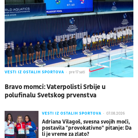
VESTI IZ OSTALIH SPORTOVA
pre 17 sati
Bravo momci: Vaterpolisti Srbije u
polufinalu Svetskog prvenstva
VESTI IZ OSTALIH SPORTOVA
07.08.2026
Adriana Vilagoš, svesna svojih moći,
postavila "provokativno" pitanje: Da
li je vreme za zlato?