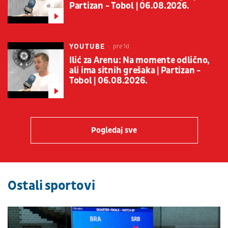
Partizan - Tobol | 06.08.2026.
YOUTUBE
pre 1d
Ilić za Arenu: Na momente odlično,
ali ima sitnih grešaka | Partizan -
Tobol | 06.08.2026.
Pogledaj sve
Ostali sportovi