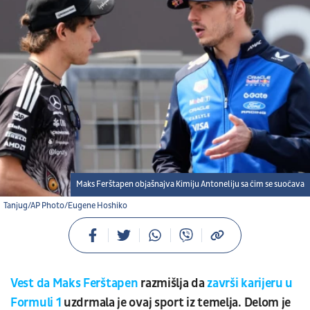
Maks Ferštapen objašnajva Kimiju Antoneliju sa čim se suočava
Tanjug/AP Photo/Eugene Hoshiko
Vest da Maks Ferštapen
razmišlja da
završi karijeru u
Formuli 1
uzdrmala je ovaj sport iz temelja. Delom je