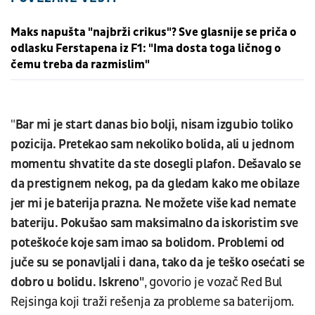
Maks napušta "najbrži crikus"? Sve glasnije se priča o
odlasku Ferstapena iz F1: "Ima dosta toga ličnog o
čemu treba da razmislim"
"
Bar mi je start danas bio bolji, nisam izgubio toliko
pozicija. Pretekao sam nekoliko bolida, ali u jednom
momentu shvatite da ste dosegli plafon. Dešavalo se
da prestignem nekog, pa da gledam kako me obilaze
jer mi je baterija prazna. Ne možete više kad nemate
bateriju. Pokušao sam maksimalno da iskoristim sve
poteškoće koje sam imao sa bolidom. Problemi od
juče su se ponavljali i dana, tako da je teško osećati se
dobro u bolidu. Iskreno"
, govorio je vozač Red Bul
Rejsinga koji traži rešenja za probleme sa baterijom.