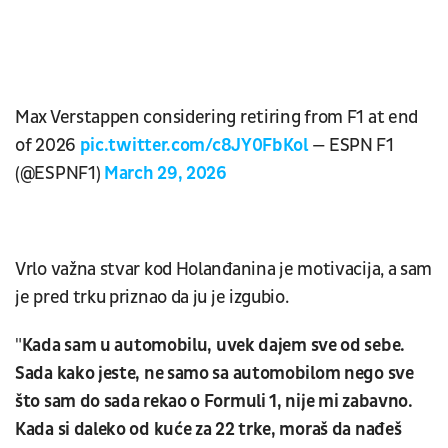
Max Verstappen considering retiring from F1 at end
of 2026
pic.twitter.com/c8JY0FbKol
— ESPN F1
(@ESPNF1)
March 29, 2026
Vrlo važna stvar kod Holanđanina je motivacija, a sam
je pred trku priznao da ju je izgubio.
"
Kada sam u automobilu, uvek dajem sve od sebe.
Sada kako jeste, ne samo sa automobilom nego sve
što sam do sada rekao o Formuli 1, nije mi zabavno.
Kada si daleko od kuće za 22 trke, moraš da nađeš