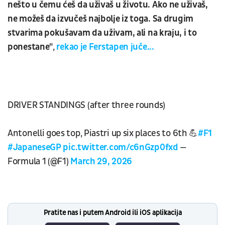
nešto u čemu ćeš da uživaš u životu. Ako ne uživaš,
ne možeš da izvučeš najbolje iz toga. Sa drugim
stvarima pokušavam da uživam, ali na kraju, i to
ponestane"
,
rekao je Ferstapen juče...
DRIVER STANDINGS (after three rounds)
Antonelli goes top, Piastri up six places to 6th 💪
#F1
#JapaneseGP
pic.twitter.com/c6nGzp0fxd
—
Formula 1 (@F1)
March 29, 2026
Pratite nas i putem Android ili iOS aplikacija