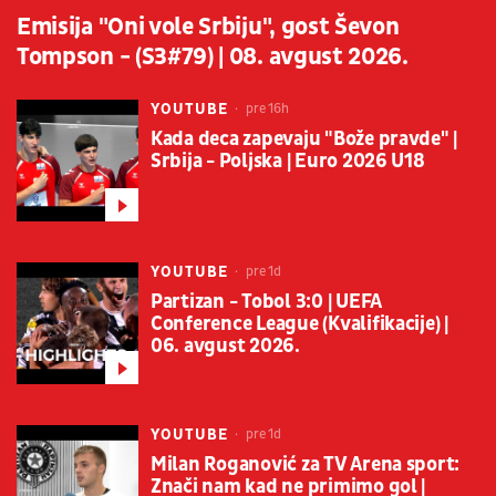
Emisija "Oni vole Srbiju", gost Ševon
Tompson - (S3#79) | 08. avgust 2026.
YOUTUBE
pre 16h
Kada deca zapevaju "Bože pravde" |
Srbija - Poljska | Euro 2026 U18
YOUTUBE
pre 1d
Partizan - Tobol 3:0 | UEFA
Conference League (Kvalifikacije) |
06. avgust 2026.
YOUTUBE
pre 1d
Milan Roganović za TV Arena sport:
Znači nam kad ne primimo gol |