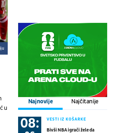
prepodnevna sesija
Tenis
ATP 1000 - Montreal
09.08.
13:30
UŽIVO
Nurnbeg - Dresden
Fudbal
NEMAČKA 2. LIGA
iju
09.08.
16:00
UŽIVO
Zenit - Rodina
Fudbal
RUSKA LIGA
09.08.
19:35
UŽIVO
Toronto Blue Jays - Philadelphia
m
Najnovije
Najčitanije
Phillies
ć u
Bejzbol
Major League Baseball
08:
VESTI IZ KOŠARKE
09.08.
19:30
UŽIVO
Bivši NBA igrači žele da