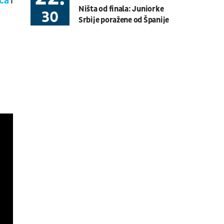
ća
i
Ništa od finala: Juniorke
Fudbal
CRNOGORSKA LIGA
30
Srbije poražene od Španije
09.08.
15:45
UŽIVO
Sombor
Konjički sport
KASAČKE TRKE
09.08.
17:30
UŽIVO
RFK Grafičar - Smederevo 1924
Fudbal
PRVA LIGA SRBIJE
09.08.
12:15
UŽIVO
Velika Britanija: Trka
Moto Sport
MOTO 2
09.08.
14:00
UŽIVO
Johor Tigers - Chelsea