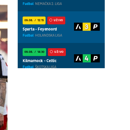
Fudbal
NEMAČKA 2. LIGA
09.08.
12:15
UŽIVO
Sparta - Feyenoord
Fudbal
HOLANDSKA LIGA
09.08.
14:30
UŽIVO
Kilmarnock - Celtic
Fudbal
ŠKOTSKA LIGA
09.08.
13:30
UŽIVO
Cottbus - Hannover
Fudbal
NEMAČKA 2. LIGA
09.08.
18:30
UŽIVO
Centralni teren, dan 8,