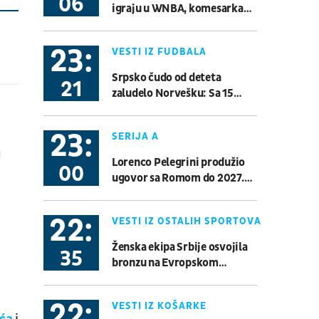
06
igraju u WNBA, komesarka
Rubin - Orenburg
hitno reagovala
Fudbal
RUSKA LIGA
23:
VESTI IZ FUDBALA
09.08.
18:30
UŽIVO
Srpsko čudo od deteta
21
Borac - Velež
zaludelo Norvešku: Sa 15
Fudbal
WWIN LIGA BIH
godina dao gol lideru
23:
SERIJA A
15.08.
19:00
UŽIVO
u
Lorenco Pelegrini produžio
Oviedo - Granada
00
ugovor sa Romom do 2027.
Fudbal
ŠPANSKA 2. LIGA
godine
22:
09.08.
19:00
VESTI IZ OSTALIH SPORTOVA
UŽIVO
II Stop: SC Rakovica Beograd
Ženska ekipa Srbije osvojila
35
Basket 3x3
BG League
bronzu na Evropskom
prvenstvu u streljaštvu do 23
godine, muškarcima izmakla
15.08.
20:00
UŽIVO
22:
VESTI IZ KOŠARKE
medalja
Sutjeska - Otrant