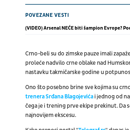
POVEZANE VESTI
(VIDEO) Arsenal NEĆE biti šampion Evrope? Pod
Crno-beli su do zimske pauze imali zapažen
proleće nadvilo crne oblake nad Humskom,
nastavku takmičarske godine u potpunos
Ono što posebno brine sve kojima su crno
trenera Srđana Blagojevića
i jednog od na
čega je i trening prve ekipe prekinut. Da 
najnovijem ekscesu.