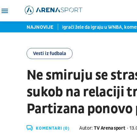
pski ispit
NAJNOVIJE
Bivši NBA igrači žele da igraju u WNBA, komesark
Vesti iz fudbala
Ne smiruju se stra
sukob na relaciji 
Partizana ponovo 
Autor:
TV Arena sport
13.
KOMENTARI (0)