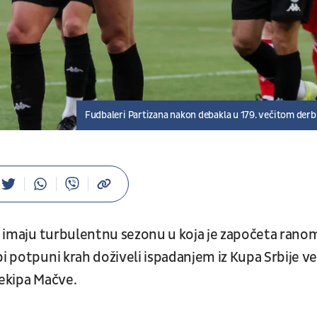
Fudbaleri Partizana nakon debakla u 179. večitom derb
e imaju turbulentnu sezonu u koja je započeta rano
bi potpuni krah doživeli ispadanjem iz Kupa Srbije ve
 ekipa Mačve.