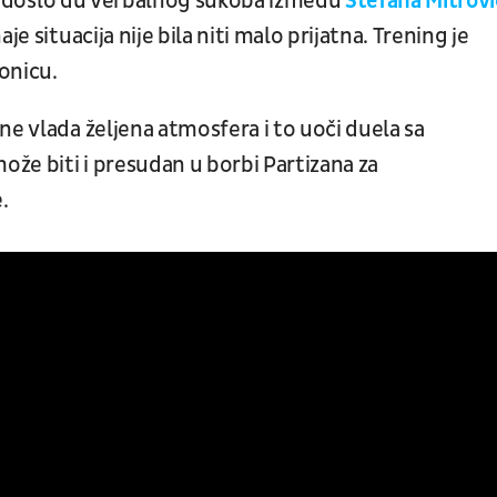
e došlo du verbalnog sukoba između
Stefana Mitrovi
e situacija nije bila niti malo prijatna. Trening je
ionicu.
ne vlada željena atmosfera i to uoči duela sa
že biti i presudan u borbi Partizana za
.