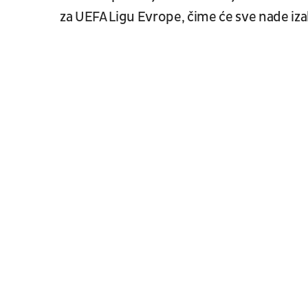
za UEFA Ligu Evrope, čime će sve nade iza