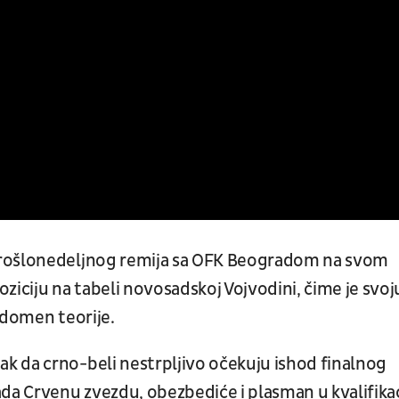
prošlonedeljnog remija sa OFK Beogradom na svom
ziciju na tabeli novosadskoj Vojvodini, čime je svoj
 domen teorije.
k da crno-beli nestrpljivo očekuju ishod finalnog
da Crvenu zvezdu, obezbediće i plasman u kvalifikac