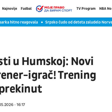
Najnovije
Fudbal
TV Program
NBA No 
a hitno reagovala
Srpsko čudo od deteta zaludelo Norvešku: S
sti u Humskoj: Novi
trener-igrač! Trening
prekinut
05.2026
16:17