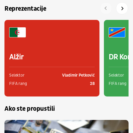
Reprezentacije
Alžir
DR Kon
Selektor
Vladimir Petković
Selektor
FIFA rang
28
FIFA rang
Ako ste propustili