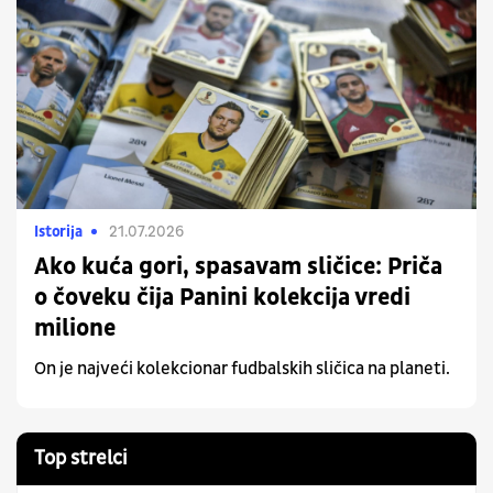
Istorija
21.07.2026
Ako kuća gori, spasavam sličice: Priča
o čoveku čija Panini kolekcija vredi
milione
On je najveći kolekcionar fudbalskih sličica na planeti.
Top strelci