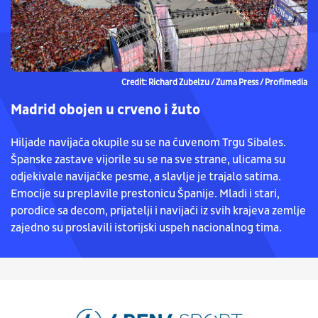
Credit: Richard Zubelzu / Zuma Press / Profimedia
Madrid obojen u crveno i žuto
Hiljade navijača okupile su se na čuvenom Trgu Sibales.
Španske zastave vijorile su se na sve strane, ulicama su
odjekivale navijačke pesme, a slavlje je trajalo satima.
Emocije su preplavile prestonicu Španije. Mladi i stari,
porodice sa decom, prijatelji i navijači iz svih krajeva zemlje
zajedno su proslavili istorijski uspeh nacionalnog tima.