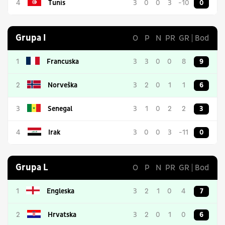
4
Tunis
3
0
0
3
-10
0
Grupa I
O
P
N
PR
GR
Bod
1
Francuska
3
3
0
0
8
9
2
Norveška
3
2
0
1
1
6
3
Senegal
3
1
0
2
2
3
4
Irak
3
0
0
3
-11
0
Grupa L
O
P
N
PR
GR
Bod
1
Engleska
3
2
1
0
4
7
2
Hrvatska
3
2
0
1
0
6