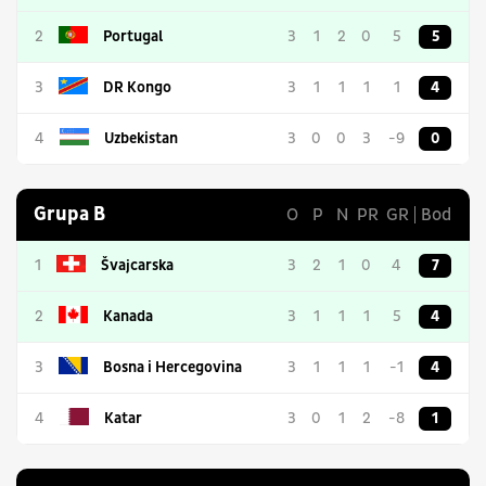
2
Portugal
3
1
2
0
5
5
3
DR Kongo
3
1
1
1
1
4
4
Uzbekistan
3
0
0
3
-9
0
Grupa B
O
P
N
PR
GR
Bod
1
Švajcarska
3
2
1
0
4
7
2
Kanada
3
1
1
1
5
4
3
Bosna i Hercegovina
3
1
1
1
-1
4
4
Katar
3
0
1
2
-8
1