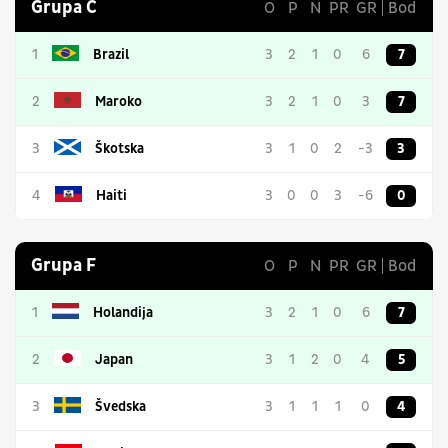
Grupa C
O
P
N
PR
GR
Bod
1
Brazil
3
2
1
0
6
7
2
Maroko
3
2
1
0
3
7
3
Škotska
3
1
0
2
-3
3
4
Haiti
3
0
0
3
-6
0
Grupa F
O
P
N
PR
GR
Bod
1
Holandija
3
2
1
0
6
7
2
Japan
3
1
2
0
4
5
3
Švedska
3
1
1
1
0
4