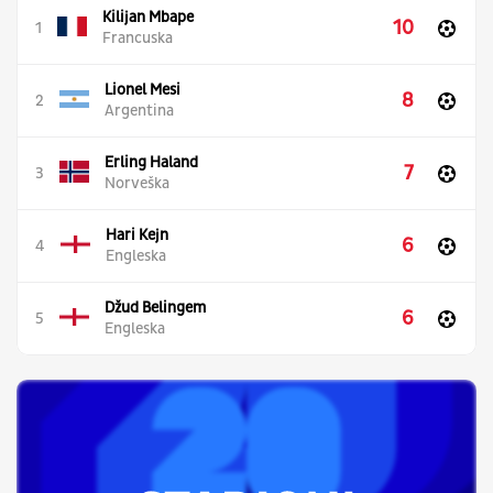
Kilijan Mbape
10
1
Francuska
Lionel Mesi
8
2
Argentina
Erling Haland
7
3
Norveška
Hari Kejn
6
4
Engleska
Džud Belingem
6
5
Engleska