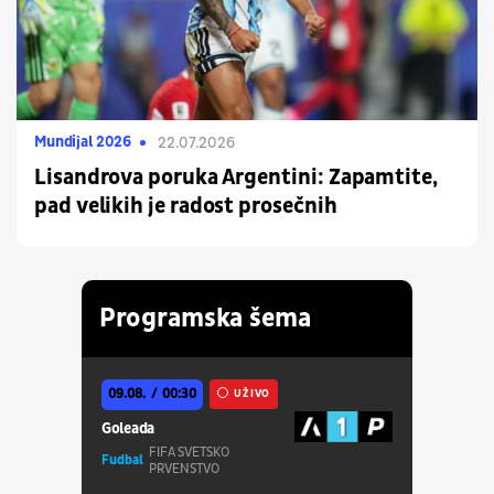
Mundijal 2026
22.07.2026
Lisandrova poruka Argentini: Zapamtite,
pad velikih je radost prosečnih
Programska šema
09.08.
00:30
UŽIVO
Goleada
FIFA SVETSKO
Fudbal
PRVENSTVO