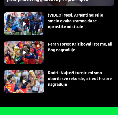
(VIDEO) Mesi, Argentino! Nije
smelo ovako sramno da se
oprostite od titule
Feran Tores: Kritikovali ste me, ali
Bog nagrađuje
Rodri: Najteži turnir, mi smo
oborili sve rekorde, a život hrabre
nagrađuje