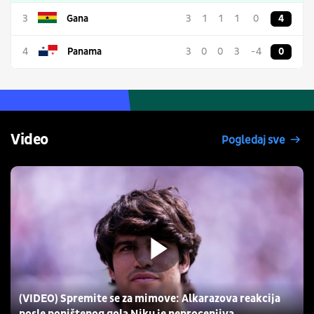
3
Gana
3
1
1
1
0
4
4
Panama
3
0
0
3
-4
0
Video
Pogledaj sve
(VIDEO) Spremite se za mimove: Alkarazova reakcija
posle poništenog gola Niku je neprocenjiva