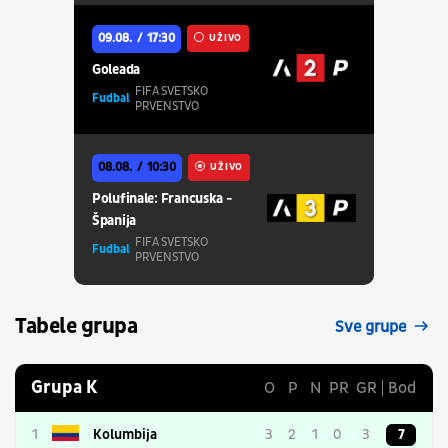
09.08.
17:30
UŽIVO
Goleada
FIFA SVETSKO
Fudbal
PRVENSTVO
08.08.
10:30
UŽIVO
Polufinale: Francuska -
Španija
FIFA SVETSKO
Fudbal
PRVENSTVO
Tabele grupa
Sve grupe
Grupa K
O
P
N
PR
GR
Bod
1
Kolumbija
3
2
1
0
3
7