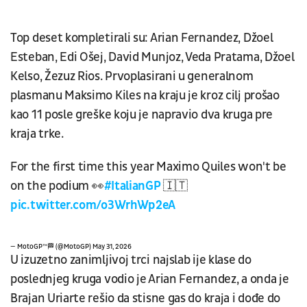
Top deset kompletirali su: Arian Fernandez, Džoel
Esteban, Edi Ošej, David Munjoz, Veda Pratama, Džoel
Kelso, Žezuz Rios. Prvoplasirani u generalnom
plasmanu Maksimo Kiles na kraju je kroz cilj prošao
kao 11 posle greške koju je napravio dva kruga pre
kraja trke.
For the first time this year Maximo Quiles won't be
on the podium 👀
#ItalianGP
🇮🇹
pic.twitter.com/o3WrhWp2eA
— MotoGP™🏁 (@MotoGP)
May 31, 2026
U izuzetno zanimljivoj trci najslab ije klase do
poslednjeg kruga vodio je Arian Fernandez, a onda je
Brajan Uriarte rešio da stisne gas do kraja i dođe do