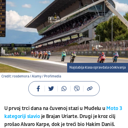
Najslabija klasa opravdala očekivanja
Credit: rosdemora / Alamy / Profimedia
U prvoj trci dana na čuvenoj stazi u Muđelu u
Moto 3
kategoriji slavio
je Brajan Uriarte. Drugi je kroz cilj
prošao Alvaro Karpe, dok je treći bio Hakim Daniš.