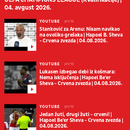
04. avgust 2026.
YOUTUBE
pre 1d
Stanković za Arenu: Nisam navikao
na ovoliko grešaka | Hapoel B. Sheva
- Crvena zvezda | 04.08.2026.
YOUTUBE
pre 1d
Lukasen izbegao debi iz košmara:
Nema isključenja | Hapoel Be'er
Sheva - Crvena zvezda | 04.08.2026.
YOUTUBE
pre 1d
Jedan žuti, drugi žuti - crveni! |
Hapoel Be'er Sheva - Crvena zvezda |
04.08.2026.