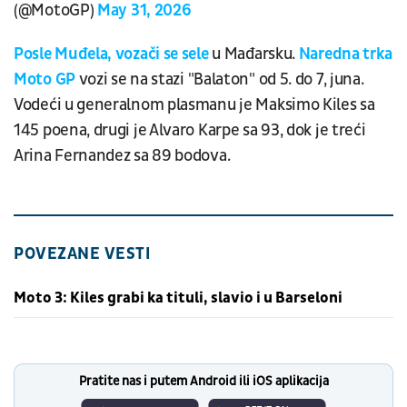
(@MotoGP)
May 31, 2026
Posle Muđela, vozači se sele
u Mađarsku.
Naredna trka
Moto GP
vozi se na stazi "Balaton" od 5. do 7, juna.
Vodeći u generalnom plasmanu je Maksimo Kiles sa
145 poena, drugi je Alvaro Karpe sa 93, dok je treći
Arina Fernandez sa 89 bodova.
POVEZANE VESTI
Moto 3: Kiles grabi ka tituli, slavio i u Barseloni
Pratite nas i putem Android ili iOS aplikacija