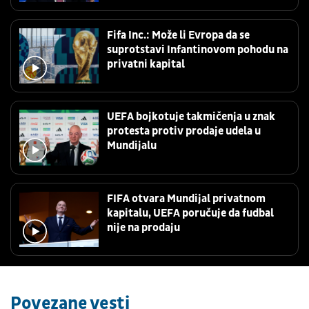
Fifa Inc.: Može li Evropa da se
suprotstavi Infantinovom pohodu na
privatni kapital
UEFA bojkotuje takmičenja u znak
protesta protiv prodaje udela u
Mundijalu
FIFA otvara Mundijal privatnom
kapitalu, UEFA poručuje da fudbal
nije na prodaju
Povezane vesti