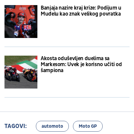
Banjaja nazire kraj krize: Podijum u
Muđelu kao znak velikog povratka
Akosta oduševljen duelima sa
Markesom: Uvek je korisno učiti od
šampiona
TAGOVI:
automoto
Moto GP