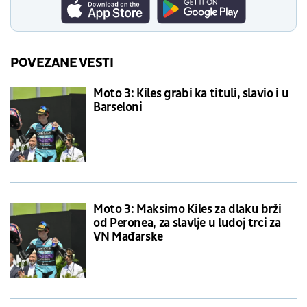
POVEZANE VESTI
Moto 3: Kiles grabi ka tituli, slavio i u
Barseloni
Moto 3: Maksimo Kiles za dlaku brži
od Peronea, za slavlje u ludoj trci za
VN Mađarske