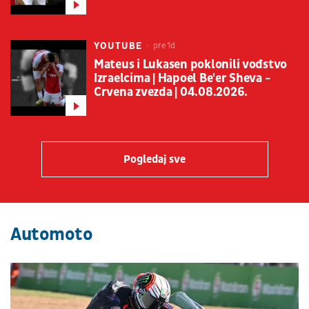
YOUTUBE
pre 1d
Mateus i Lukasen poklonili vođstvo
Izraelcima | Hapoel Be'er Sheva -
Crvena zvezda | 04.08.2026.
Pogledaj sve
Automoto