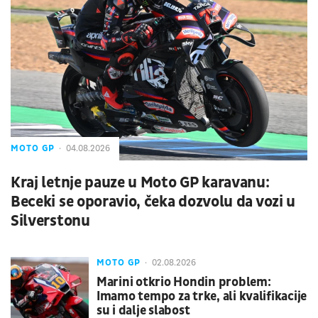
MOTO GP
04.08.2026
Kraj letnje pauze u Moto GP karavanu:
Beceki se oporavio, čeka dozvolu da vozi u
Silverstonu
MOTO GP
02.08.2026
Marini otkrio Hondin problem:
Imamo tempo za trke, ali kvalifikacije
su i dalje slabost