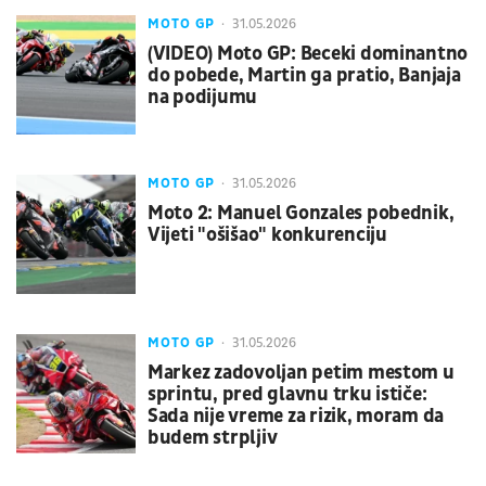
MOTO GP
31.05.2026
(VIDEO) Moto GP: Beceki dominantno
do pobede, Martin ga pratio, Banjaja
na podijumu
MOTO GP
31.05.2026
Moto 2: Manuel Gonzales pobednik,
Vijeti "ošišao" konkurenciju
MOTO GP
31.05.2026
Markez zadovoljan petim mestom u
sprintu, pred glavnu trku ističe:
Sada nije vreme za rizik, moram da
budem strpljiv