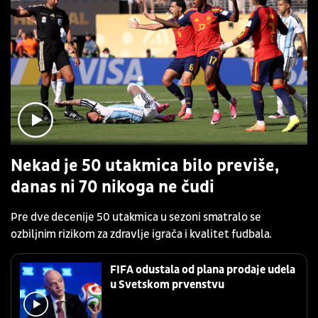
Nekad je 50 utakmica bilo previše,
danas ni 70 nikoga ne čudi
Pre dve decenije 50 utakmica u sezoni smatralo se
ozbiljnim rizikom za zdravlje igrača i kvalitet fudbala.
FIFA odustala od plana prodaje udela
u Svetskom prvenstvu