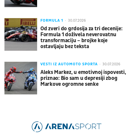
FORMULA 1
30.07.2026
Od zveri do grdosija za tri decenije:
Formula 1 doživela neverovatnu
transformaciju – brojke koje
ostavljaju bez teksta
VESTI IZ AUTOMOTO SPORTA
30.07.2026
Aleks Markez, u emotivnoj ispovesti,
priznao: Bio sam u depresiji zbog
Markove ogromne senke