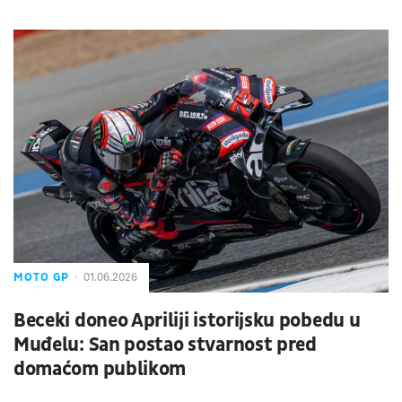
MOTO GP
01.06.2026
Beceki doneo Apriliji istorijsku pobedu u
Muđelu: San postao stvarnost pred
domaćom publikom