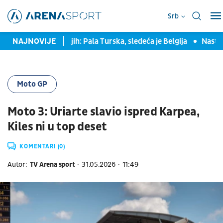
Srb
eđu osam najboljih: Pala Turska, sledeća je Belgija
NAJNOVIJE
Nastavlja 
Moto GP
Moto 3: Uriarte slavio ispred Karpea,
Kiles ni u top deset
KOMENTARI (0)
Autor:
TV Arena sport
31.05.2026
11:49