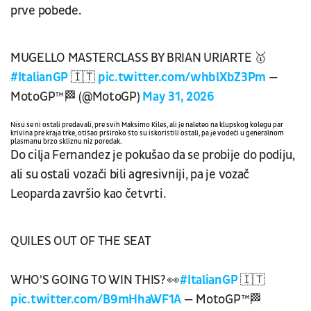
prve pobede.
MUGELLO MASTERCLASS BY BRIAN URIARTE 🥇
#ItalianGP
🇮🇹
pic.twitter.com/whblXbZ3Pm
—
MotoGP™🏁 (@MotoGP)
May 31, 2026
Nisu se ni ostali predavali, pre svih Maksimo Kiles, ali je naleteo na klupskog kolegu par
krivina pre kraja trke, otišao prširoko što su iskoristili ostali, pa je vodeći u generalnom
plasmanu brzo skliznu niz poredak.
Do cilja Fernandez je pokušao da se probije do podiju,
ali su ostali vozači bili agresivniji, pa je vozač
Leoparda završio kao četvrti.
QUILES OUT OF THE SEAT
WHO'S GOING TO WIN THIS? 👀
#ItalianGP
🇮🇹
pic.twitter.com/B9mHhaWF1A
— MotoGP™🏁