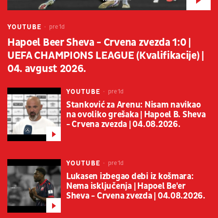
YOUTUBE
pre 1d
Hapoel Beer Sheva - Crvena zvezda 1:0 |
UEFA CHAMPIONS LEAGUE (Kvalifikacije) |
04. avgust 2026.
YOUTUBE
pre 1d
Stanković za Arenu: Nisam navikao
na ovoliko grešaka | Hapoel B. Sheva
- Crvena zvezda | 04.08.2026.
YOUTUBE
pre 1d
Lukasen izbegao debi iz košmara:
Nema isključenja | Hapoel Be'er
Sheva - Crvena zvezda | 04.08.2026.