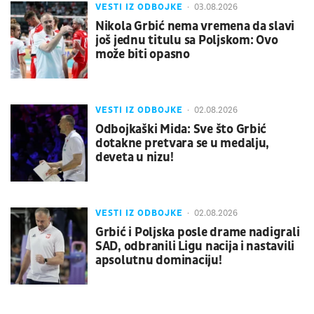
VESTI IZ ODBOJKE
03.08.2026
Nikola Grbić nema vremena da slavi
još jednu titulu sa Poljskom: Ovo
može biti opasno
VESTI IZ ODBOJKE
02.08.2026
Odbojkaški Mida: Sve što Grbić
dotakne pretvara se u medalju,
deveta u nizu!
VESTI IZ ODBOJKE
02.08.2026
Grbić i Poljska posle drame nadigrali
SAD, odbranili Ligu nacija i nastavili
apsolutnu dominaciju!