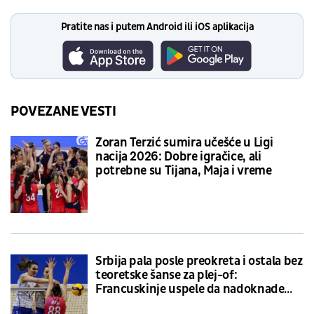
Pratite nas i putem Android ili iOS aplikacija
POVEZANE VESTI
Zoran Terzić sumira učešće u Ligi
nacija 2026: Dobre igračice, ali
potrebne su Tijana, Maja i vreme
Srbija pala posle preokreta i ostala bez
teoretske šanse za plej-of:
Francuskinje uspele da nadoknade
dva seta zaostatka