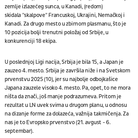
zemlje izlazećeg sunca, u Kanadi, (redom)
skidala "skalpove" Francuskoj, Ukrajini, Nemačkoj i
Kanadi. Za drugo mesto u zbirnom plasmanu, što je
10 pozicija bolji trenutni položaj od Srbije, u
konkurenciji 18 ekipa.
U poslednjoj Ligi nacija, Srbija je bila 15, a Japan je
zauzeo 4. mesto. Srbija je završila niže i na Svetskom
prvenstvu 2025 (10), jer su najbolje odbojkašice
Japana zauzele visoko 4. mesto. Pa, opet, to ne mora
ništa da znači, još manje podrazumeva. Pritom je
rezultat u LN uvek svima u drugom planu, u odnosu
na dizanje forme za dolazeća, važnija takmičenja. Za
nas je to Evropsko prvenstvo (21. avgust - 6.
septembar).