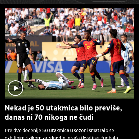
Nekad je 50 utakmica bilo previše,
danas ni 70 nikoga ne čudi
Pre dve decenije 50 utakmica u sezoni smatralo se
ozbiljnim rizikom za zdravlje igrača i kvalitet fudbala.