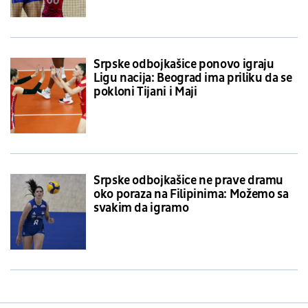
Srpske odbojkašice ponovo igraju
Ligu nacija: Beograd ima priliku da se
pokloni Tijani i Maji
Srpske odbojkašice ne prave dramu
oko poraza na Filipinima: Možemo sa
svakim da igramo