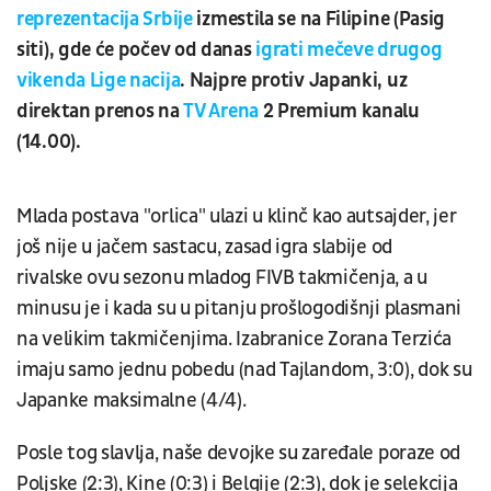
reprezentacija Srbije
izmestila se na Filipine (Pasig
siti), gde će počev od danas
igrati mečeve drugog
vikenda Lige nacija
. Najpre protiv Japanki, uz
direktan prenos na
TV Arena
2 Premium kanalu
(14.00).
Mlada postava "orlica" ulazi u klinč kao autsajder, jer
još nije u jačem sastacu, zasad igra slabije od
rivalske ovu sezonu mladog FIVB takmičenja, a u
minusu je i kada su u pitanju prošlogodišnji plasmani
na velikim takmičenjima. Izabranice Zorana Terzića
imaju samo jednu pobedu (nad Tajlandom, 3:0), dok su
Japanke maksimalne (4/4).
Posle tog slavlja, naše devojke su zaređale poraze od
Poljske (2:3), Kine (0:3) i Belgije (2:3), dok je selekcija