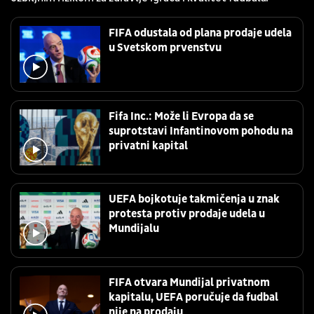
FIFA odustala od plana prodaje udela
u Svetskom prvenstvu
Fifa Inc.: Može li Evropa da se
suprotstavi Infantinovom pohodu na
privatni kapital
UEFA bojkotuje takmičenja u znak
protesta protiv prodaje udela u
Mundijalu
FIFA otvara Mundijal privatnom
kapitalu, UEFA poručuje da fudbal
nije na prodaju