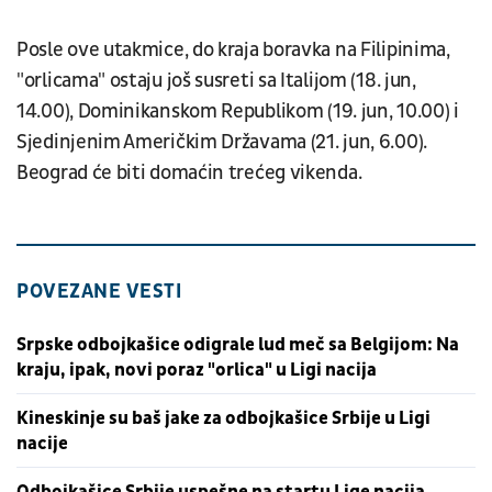
Posle ove utakmice, do kraja boravka na Filipinima,
"orlicama" ostaju još susreti sa Italijom (18. jun,
14.00), Dominikanskom Republikom (19. jun, 10.00) i
Sjedinjenim Američkim Državama (21. jun, 6.00).
Beograd će biti domaćin trećeg vikenda.
POVEZANE VESTI
Srpske odbojkašice odigrale lud meč sa Belgijom: Na
kraju, ipak, novi poraz "orlica" u Ligi nacija
Kineskinje su baš jake za odbojkašice Srbije u Ligi
nacije
Odbojkašice Srbije uspešne na startu Lige nacija