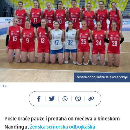
Ženska odbojkaška selekcija Srbije
OSS
Posle kraće pauze i predaha od mečeva u kineskom
Nanđingu,
ženska seniorska odbojkaška