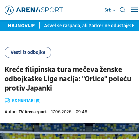
Srb
 125 miliona evra
NAJNOVIJE
Asvel se raspada, ali Parker ne odustaje: Mo
Vesti iz odbojke
Kreće filipinska tura mečeva ženske
odbojkaške Lige nacija: "Orlice" poleću
protiv Japanki
KOMENTARI (0)
Autor:
TV Arena sport
17.06.2026
09:48