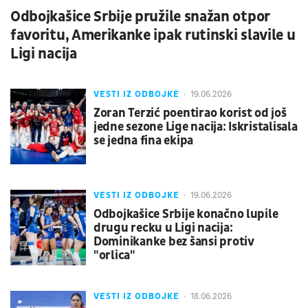
Odbojkašice Srbije pružile snažan otpor
favoritu, Amerikanke ipak rutinski slavile u
Ligi nacija
VESTI IZ ODBOJKE
19.06.2026
Zoran Terzić poentirao korist od još
jedne sezone Lige nacija: Iskristalisala
se jedna fina ekipa
VESTI IZ ODBOJKE
19.06.2026
Odbojkašice Srbije konačno lupile
drugu recku u Ligi nacija:
Dominikanke bez šansi protiv
"orlica"
VESTI IZ ODBOJKE
18.06.2026