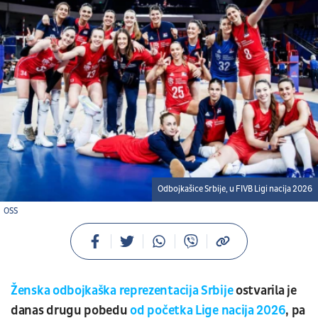
Odbojkašice Srbije, u FIVB Ligi nacija 2026
OSS
Ženska odbojkaška reprezentacija Srbije
ostvarila je
danas drugu pobedu
od početka Lige nacija 2026
, pa