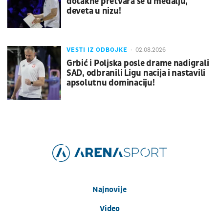
dotakne pretvara se u medalju,
deveta u nizu!
VESTI IZ ODBOJKE
02.08.2026
Grbić i Poljska posle drame nadigrali
SAD, odbranili Ligu nacija i nastavili
apsolutnu dominaciju!
Najnovije
Video