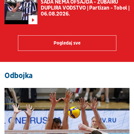
SADA NEMA OFSAJDA - ZUBAIRU
DUPLIRA VOĐSTVO | Partizan - Tobol |
06.08.2026.
Pogledaj sve
Odbojka