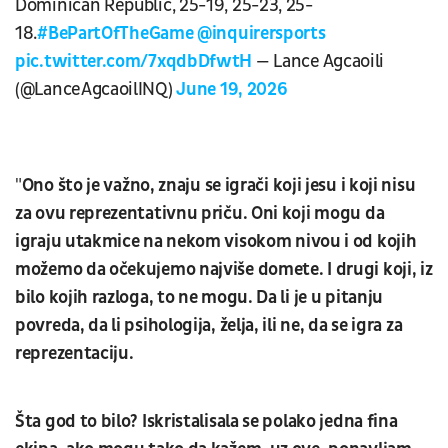
Dominican Republic, 25-19, 25-23, 25-
18.
#BePartOfTheGame
@inquirersports
pic.twitter.com/7xqdbDfwtH
— Lance Agcaoili
(@LanceAgcaoilINQ)
June 19, 2026
"
Ono što je važno, znaju se igrači koji jesu i koji nisu
za ovu reprezentativnu priču. Oni koji mogu da
igraju utakmice na nekom visokom nivou i od kojih
možemo da očekujemo najviše domete. I drugi koji, iz
bilo kojih razloga, to ne mogu. Da li je u pitanju
povreda, da li psihologija, želja, ili ne, da se igra za
reprezentaciju.
Šta god to bilo? Iskristalisala se polako jedna fina