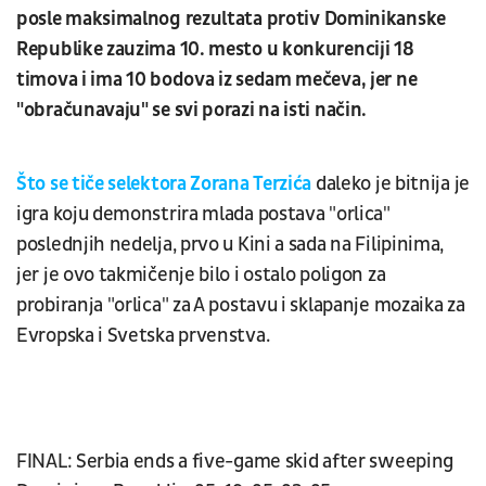
posle maksimalnog rezultata protiv Dominikanske
Republike zauzima 10. mesto u konkurenciji 18
timova i ima 10 bodova iz sedam mečeva, jer ne
"obračunavaju" se svi porazi na isti način.
Što se tiče selektora Zorana Terzića
daleko je bitnija je
igra koju demonstrira mlada postava "orlica"
poslednjih nedelja, prvo u Kini a sada na Filipinima,
jer je ovo takmičenje bilo i ostalo poligon za
probiranja "orlica" za A postavu i sklapanje mozaika za
Evropska i Svetska prvenstva.
FINAL: Serbia ends a five-game skid after sweeping