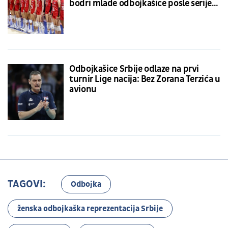
bodri mlade odbojkašice posle serije
poraza
Odbojkašice Srbije odlaze na prvi
turnir Lige nacija: Bez Zorana Terzića u
avionu
TAGOVI:
Odbojka
ženska odbojkaška reprezentacija Srbije