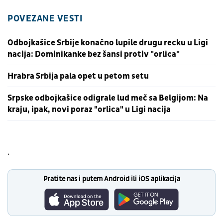
POVEZANE VESTI
Odbojkašice Srbije konačno lupile drugu recku u Ligi
nacija: Dominikanke bez šansi protiv "orlica"
Hrabra Srbija pala opet u petom setu
Srpske odbojkašice odigrale lud meč sa Belgijom: Na
kraju, ipak, novi poraz "orlica" u Ligi nacija
.
Pratite nas i putem Android ili iOS aplikacija