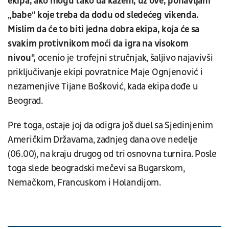
ekipa, ako mogu tako da kažem, uz ove, ponavljam
„babe“ koje treba da dođu od sledećeg vikenda.
Mislim da će to biti jedna dobra ekipa, koja će sa
svakim protivnikom moći da igra na visokom
nivou",
ocenio je trofejni stručnjak, šaljivo najavivši
priključivanje ekipi povratnice Maje Ognjenović i
nezamenjive Tijane Bošković, kada ekipa dođe u
Beograd.
Pre toga, ostaje joj da odigra još duel sa Sjedinjenim
Američkim Državama, zadnjeg dana ove nedelje
(06.00), na kraju drugog od tri osnovna turnira. Posle
toga slede beogradski mečevi sa Bugarskom,
Nemačkom, Francuskom i Holandijom.