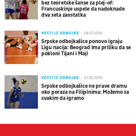
bez teoretske šanse za plej-of:
Francuskinje uspele da nadoknade
dva seta zaostatka
VESTI IZ ODBOJKE
08.07.2026
Srpske odbojkašice ponovo igraju
Ligu nacija: Beograd ima priliku da se
pokloni Tijani i Maji
VESTI IZ ODBOJKE
21.06.2026
Srpske odbojkašice ne prave dramu
oko poraza na Filipinima: Možemo sa
svakim da igramo