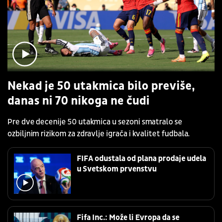
Nekad je 50 utakmica bilo previše,
danas ni 70 nikoga ne čudi
Pre dve decenije 50 utakmica u sezoni smatralo se
ozbiljnim rizikom za zdravlje igrača i kvalitet fudbala.
FIFA odustala od plana prodaje udela
u Svetskom prvenstvu
Fifa Inc.: Može li Evropa da se