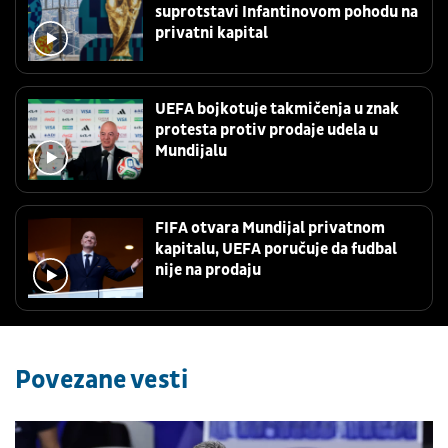
suprotstavi Infantinovom pohodu na
privatni kapital
UEFA bojkotuje takmičenja u znak
protesta protiv prodaje udela u
Mundijalu
FIFA otvara Mundijal privatnom
kapitalu, UEFA poručuje da fudbal
nije na prodaju
Povezane vesti