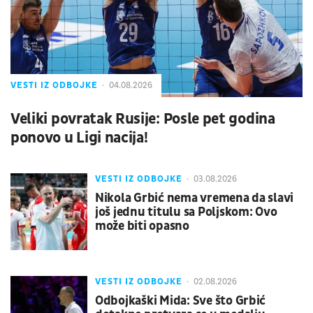
VESTI IZ ODBOJKE
04.08.2026
Veliki povratak Rusije: Posle pet godina
ponovo u Ligi nacija!
VESTI IZ ODBOJKE
03.08.2026
Nikola Grbić nema vremena da slavi
još jednu titulu sa Poljskom: Ovo
može biti opasno
VESTI IZ ODBOJKE
02.08.2026
Odbojkaški Mida: Sve što Grbić