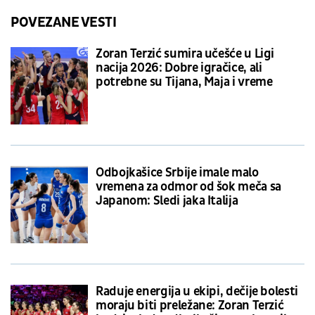
POVEZANE VESTI
Zoran Terzić sumira učešće u Ligi
nacija 2026: Dobre igračice, ali
potrebne su Tijana, Maja i vreme
Odbojkašice Srbije imale malo
vremena za odmor od šok meča sa
Japanom: Sledi jaka Italija
Raduje energija u ekipi, dečije bolesti
moraju biti preležane: Zoran Terzić