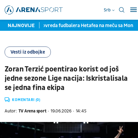
Srb
pisom
NAJNOVIJE
Teška povreda fudbalera Hetafea na meču sa Monakom
Vesti iz odbojke
Zoran Terzić poentirao korist od još
jedne sezone Lige nacija: Iskristalisala
se jedna fina ekipa
KOMENTARI (0)
Autor:
TV Arena sport
19.06.2026
14:45