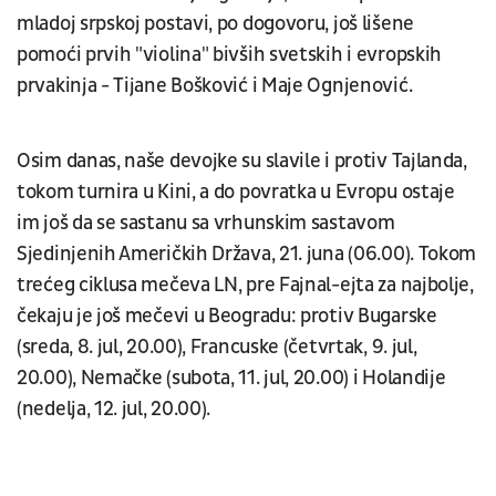
mladoj srpskoj postavi, po dogovoru, još lišene
pomoći prvih "violina" bivših svetskih i evropskih
prvakinja - Tijane Bošković i Maje Ognjenović.
Osim danas, naše devojke su slavile i protiv Tajlanda,
tokom turnira u Kini, a do povratka u Evropu ostaje
im još da se sastanu sa vrhunskim sastavom
Sjedinjenih Američkih Država, 21. juna (06.00). Tokom
trećeg ciklusa mečeva LN, pre Fajnal-ejta za najbolje,
čekaju je još mečevi u Beogradu: protiv Bugarske
(sreda, 8. jul, 20.00), Francuske (četvrtak, 9. jul,
20.00), Nemačke (subota, 11. jul, 20.00) i Holandije
(nedelja, 12. jul, 20.00).