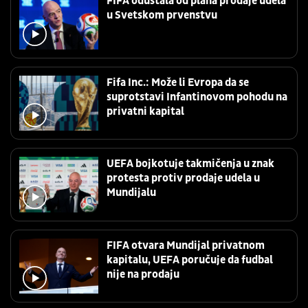
FIFA odustala od plana prodaje udela
u Svetskom prvenstvu
Fifa Inc.: Može li Evropa da se
suprotstavi Infantinovom pohodu na
privatni kapital
UEFA bojkotuje takmičenja u znak
protesta protiv prodaje udela u
Mundijalu
FIFA otvara Mundijal privatnom
kapitalu, UEFA poručuje da fudbal
nije na prodaju