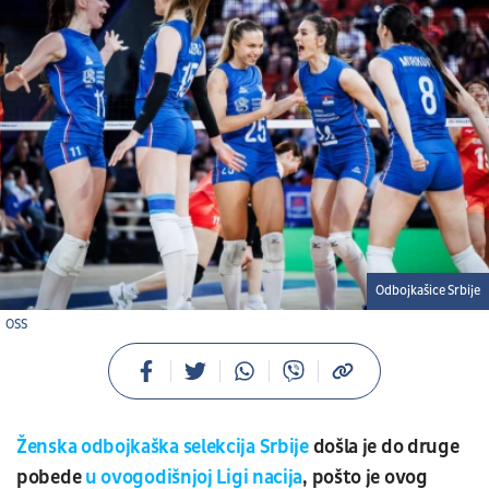
Odbojkašice Srbije
OSS
Ženska odbojkaška selekcija Srbije
došla je do druge
pobede
u ovogodišnjoj Ligi nacija
, pošto je ovog