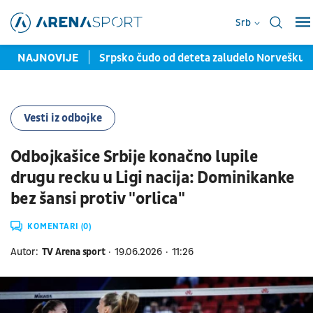
Srb
za evropski ispit
NAJNOVIJE
Srpsko čudo od deteta zaludelo Norvešku: S
Vesti iz odbojke
Odbojkašice Srbije konačno lupile
drugu recku u Ligi nacija: Dominikanke
bez šansi protiv "orlica"
KOMENTARI (0)
Autor:
TV Arena sport
19.06.2026
11:26