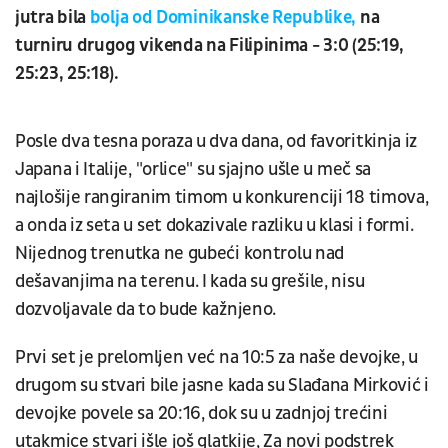
jutra bila
bolja od Dominikanske Republike,
na
turniru drugog vikenda na Filipinima - 3:0 (25:19,
25:23, 25:18).
Posle dva tesna poraza u dva dana, od favoritkinja iz
Japana i Italije, "orlice" su sjajno ušle u meč sa
najlošije rangiranim timom u konkurenciji 18 timova,
a onda iz seta u set dokazivale razliku u klasi i formi.
Nijednog trenutka ne gubeći kontrolu nad
dešavanjima na terenu. I kada su grešile, nisu
dozvoljavale da to bude kažnjeno.
Prvi set je prelomljen već na 10:5 za naše devojke, u
drugom su stvari bile jasne kada su Slađana Mirković i
devojke povele sa 20:16, dok su u zadnjoj trećini
utakmice stvari išle još glatkije, Za novi podstrek