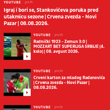
YOUTUBE
pre 1h
Igraj i bori se, Stankovićeva poruka pred
utakmicu sezone | Crvena zvezda - Novi
Pazar | 08.08.2026.
YOUTUBE
pre 2h
Radnički 1923 - Zemun 3:0 |
MOZZART BET SUPERLIGA SRBIJE (4.
kolo) | 08. avgust 2026.
YOUTUBE
pre 2h
Crveni karton za mladog Radanovića
| Crvena zvezda - Novi Pazar |
08.08.2026.
YOUTUBE
pre 2h