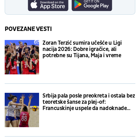
POVEZANE VESTI
Zoran Terzić sumira učešće u Ligi
nacija 2026: Dobre igračice, ali
potrebne su Tijana, Maja i vreme
Srbija pala posle preokreta i ostala bez
teoretske šanse za plej-of:
Francuskinje uspele da nadoknade
dva seta zaostatka