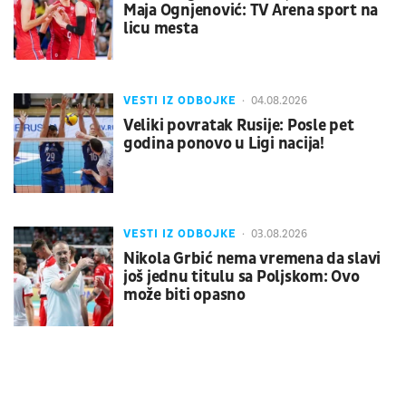
Maja Ognjenović: TV Arena sport na
licu mesta
VESTI IZ ODBOJKE
04.08.2026
Veliki povratak Rusije: Posle pet
godina ponovo u Ligi nacija!
VESTI IZ ODBOJKE
03.08.2026
Nikola Grbić nema vremena da slavi
još jednu titulu sa Poljskom: Ovo
može biti opasno