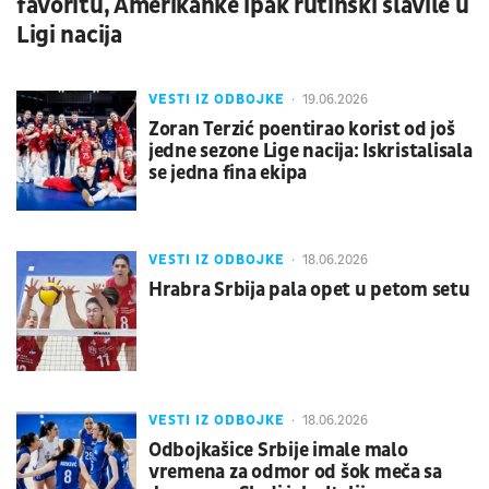
favoritu, Amerikanke ipak rutinski slavile u
Ligi nacija
VESTI IZ ODBOJKE
19.06.2026
Zoran Terzić poentirao korist od još
jedne sezone Lige nacija: Iskristalisala
se jedna fina ekipa
VESTI IZ ODBOJKE
18.06.2026
Hrabra Srbija pala opet u petom setu
VESTI IZ ODBOJKE
18.06.2026
Odbojkašice Srbije imale malo
vremena za odmor od šok meča sa