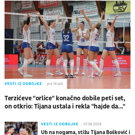
VESTI IZ ODBOJKE
pre 14 sati
Terzićeve "orlice" konačno dobile peti set,
on otkrio: Tijana ustala i rekla "hajde da..."
VESTI IZ ODBOJKE
07.08.2026
Ub na nogama, stižu Tijana Bošković i