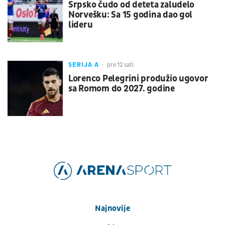
Srpsko čudo od deteta zaludelo
Norvešku: Sa 15 godina dao gol
lideru
SERIJA A
pre 12 sati
Lorenco Pelegrini produžio ugovor
sa Romom do 2027. godine
Najnovije