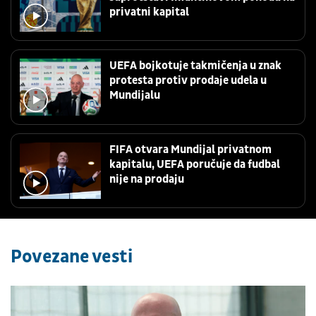
privatni kapital
UEFA bojkotuje takmičenja u znak
protesta protiv prodaje udela u
Mundijalu
FIFA otvara Mundijal privatnom
kapitalu, UEFA poručuje da fudbal
nije na prodaju
Povezane vesti