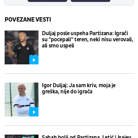
POVEZANE VESTI
Duljaj posle uspeha Partizana: Igrači
su "pocepali" teren, neki nisu verovali,
ali smo uspeli
Igor Duljaj: Ja sam kriv, moja je
greška, nije do igrača
Sabah bolji od Partizana, Letić i Isajev