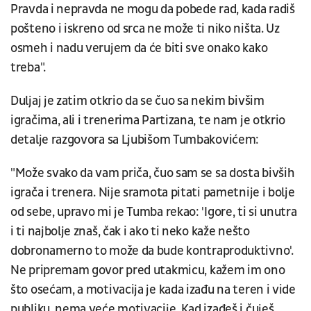
Pravda i nepravda ne mogu da pobede rad, kada radiš
pošteno i iskreno od srca ne može ti niko ništa. Uz
osmeh i nadu verujem da će biti sve onako kako
treba".
Duljaj je zatim otkrio da se čuo sa nekim bivšim
igračima, ali i trenerima Partizana, te nam je otkrio
detalje razgovora sa Ljubišom Tumbakovićem:
"Može svako da vam priča, čuo sam se sa dosta bivših
igrača i trenera. Nije sramota pitati pametnije i bolje
od sebe, upravo mi je Tumba rekao: 'Igore, ti si unutra
i ti najbolje znaš, čak i ako ti neko kaže nešto
dobronamerno to može da bude kontraproduktivno'.
Ne pripremam govor pred utakmicu, kažem im ono
što osećam, a motivacija je kada izađu na teren i vide
publiku, nema veće motivacije. Kad izađeš i čuješ