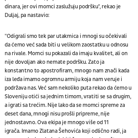
dinara, jer ovi momci zaslužuju podršku", rekao je
Duljaj, pa nastavio:
"Odigrali smo tek par utakmica i mnogi su očekivali
da ćemo već sada biti u velikom zaostatku u odnosu
na rivale. Momci su pokazali da imaju kvalitet, ali on
nije dovoljan ako nemate podršku. Zato ja
konstantno to apostrofiram, mnogo nam znači kada
iza leđa imamo ogromnu armiju koja nam veruje i
podržava nas. Već sam nekoliko puta rekao da ćemo u
Sloveniju otići sa jednim timom, vratiti se sa drugim,
a igrati sa trećim. Nije lako da se momci spreme za
deset dana, mnogi nisu prošli pripreme, nije
jednostavno. Ova ekipa je mnogo više od 11
igrača. Imamo Zlatana Šehovića koji odlično radi, ja