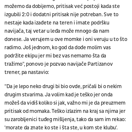
možemo da dobijemo, pritisak već postoji kada ste
izgubili 2:0 i dodatni pritisak nije potreban. Sve to
nestaje kada izađete na teren i imate podršku
navijača, taj vetar u leđa može mnogo da nam
donese. Ja verujem u ove momke i oni veruju u to što
radimo. Još jednom, ko god da dođe molim vas
podržite ekipu jer mi bez vas nemamo šta da
tražimo", ponovo je pozvao navijače Partizanov
trener, pa nastavio:
"Da je lepo neko drugi bi bio ovde, pričali bi o nekim
drugim stvarima. Ja volim kad je teško jer onda
možeš da vidiš koliko si jak, važno mi je da preuzmem
pritisak od momaka. Teško izlazim na kraj sa njima jer
su zarobljenici tuđeg mišljenja, tako da sam im rekao:
'morate da znate ko ste i šta ste, u kom ste klubu'.