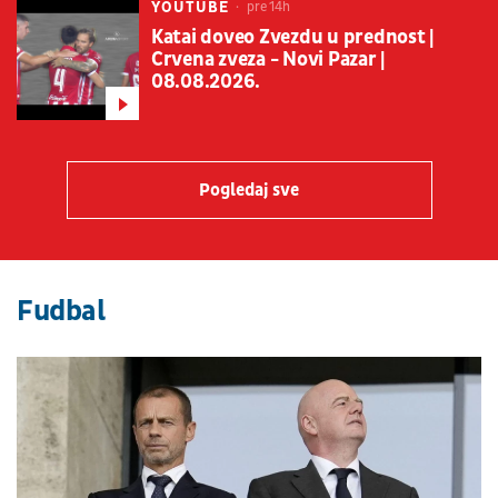
YOUTUBE
pre 14h
Katai doveo Zvezdu u prednost |
Crvena zveza - Novi Pazar |
08.08.2026.
Pogledaj sve
Fudbal