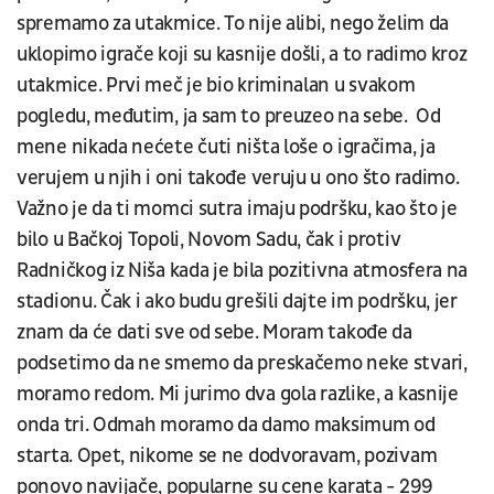
spremamo za utakmice. To nije alibi, nego želim da
uklopimo igrače koji su kasnije došli, a to radimo kroz
utakmice. Prvi meč je bio kriminalan u svakom
pogledu, međutim, ja sam to preuzeo na sebe. Od
mene nikada nećete čuti ništa loše o igračima, ja
verujem u njih i oni takođe veruju u ono što radimo.
Važno je da ti momci sutra imaju podršku, kao što je
bilo u Bačkoj Topoli, Novom Sadu, čak i protiv
Radničkog iz Niša kada je bila pozitivna atmosfera na
stadionu. Čak i ako budu grešili dajte im podršku, jer
znam da će dati sve od sebe. Moram takođe da
podsetimo da ne smemo da preskačemo neke stvari,
moramo redom. Mi jurimo dva gola razlike, a kasnije
onda tri. Odmah moramo da damo maksimum od
starta. Opet, nikome se ne dodvoravam, pozivam
ponovo navijače, popularne su cene karata - 299