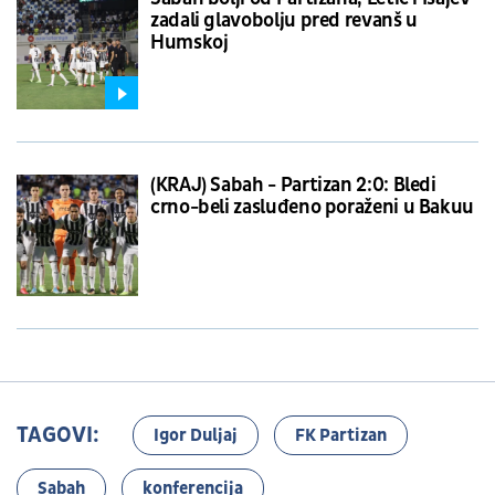
zadali glavobolju pred revanš u
Humskoj
(KRAJ) Sabah - Partizan 2:0: Bledi
crno-beli zasluđeno poraženi u Bakuu
TAGOVI:
Igor Duljaj
FK Partizan
Sabah
konferencija