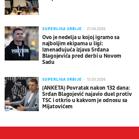
SUPERLIGA SRBIJE
21.04.2026
Ovo je nedelja u kojoj igramo sa
najboljim ekipama u ligi:
Iznenađujuća izjava Srđana
Blagojevića pred derbi u Novom
Sadu
SUPERLIGA SRBIJE
13.03.2026
(ANKETA) Povratak nakon 132 dana:
Srđan Blagojević najavio duel protiv
TSC i otkrio u kakvom je odnosu sa
Mijatovićem