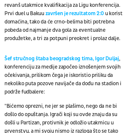
revanš utakmice kvalifikacija za Ligu konferencija.
Prvi duel u Bakuu
završen je rezultatom 2:0
u korist
domaćina, tako da će crno-belima biti potrebna
pobeda od najmanje dva gola za eventualne
produžetke, a tri za potpuni preokret i prolaz dalje.
Šef stručnog štaba beogradskog tima, Igor Duljaj
,
konferenciju za medije započeo iznošenjem svojih
očekivanja, prilikom čega je iskoristio priliku da
nekoliko puta pozove navijače da dođu na stadion i
podrže fudbalere:
"Bićemo oprezni, ne jer se plašimo, nego da ne bi
došlo do opuštanja. Igrači koji su ovde znaju da su
došli u Partizan, protivnik je odložio utakmicu u
prvenstvu, a mi svoju nismo iz razloga što se tako