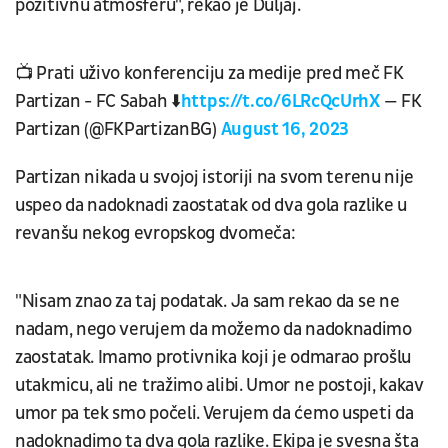
pozitivnu atmosferu", rekao je Duljaj.
📺 Prati uživo konferenciju za medije pred meč FK
Partizan - FC Sabah ⬇️
https://t.co/6LRcQcUrhX
— FK
Partizan (@FKPartizanBG)
August 16, 2023
Partizan nikada u svojoj istoriji na svom terenu nije
uspeo da nadoknadi zaostatak od dva gola razlike u
revanšu nekog evropskog dvomeča:
"Nisam znao za taj podatak. Ja sam rekao da se ne
nadam, nego verujem da možemo da nadoknadimo
zaostatak. Imamo protivnika koji je odmarao prošlu
utakmicu, ali ne tražimo alibi. Umor ne postoji, kakav
umor pa tek smo počeli. Verujem da ćemo uspeti da
nadoknadimo ta dva gola razlike. Ekipa je svesna šta