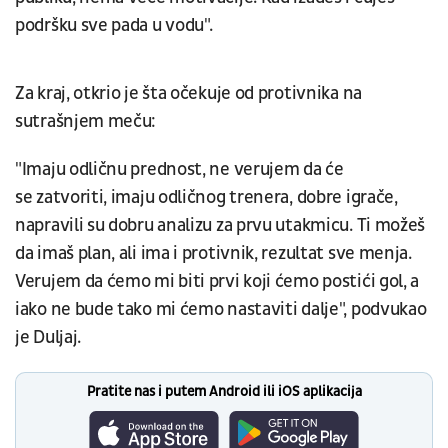
podršku sve pada u vodu".
Za kraj, otkrio je šta očekuje od protivnika na
sutrašnjem meču:
"Imaju odličnu prednost, ne verujem da će
se zatvoriti, imaju odličnog trenera, dobre igrače,
napravili su dobru analizu za prvu utakmicu. Ti možeš
da imaš plan, ali ima i protivnik, rezultat sve menja.
Verujem da ćemo mi biti prvi koji ćemo postići gol, a
iako ne bude tako mi ćemo nastaviti dalje", podvukao
je Duljaj.
Pratite nas i putem Android ili iOS aplikacija