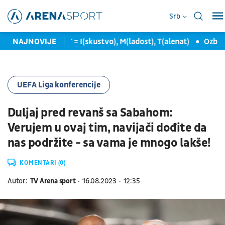
Srb
m maksimum
NAJNOVIJE
IMT = I(skustvo), M(ladost), T(alenat)
Ozbiljno
UEFA Liga konferencije
Duljaj pred revanš sa Sabahom:
Verujem u ovaj tim, navijači dođite da
nas podržite - sa vama je mnogo lakše!
KOMENTARI (0)
Autor:
TV Arena sport
16.08.2023
12:35