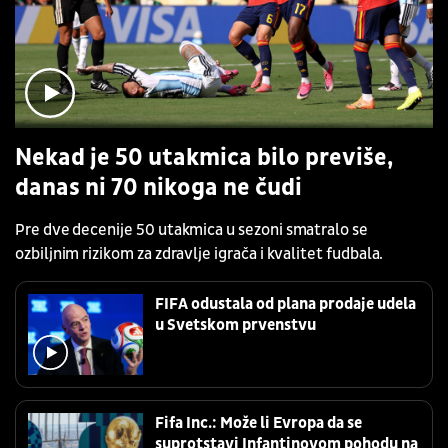
Nekad je 50 utakmica bilo previše,
danas ni 70 nikoga ne čudi
Pre dve decenije 50 utakmica u sezoni smatralo se
ozbiljnim rizikom za zdravlje igrača i kvalitet fudbala.
FIFA odustala od plana prodaje udela
u Svetskom prvenstvu
Fifa Inc.: Može li Evropa da se
suprotstavi Infantinovom pohodu na