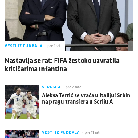
VESTI IZ FUDBALA
pre 1 sat
Nastavlja se rat: FIFA žestoko uzvratila
kritičarima Infantina
SERIJA A
pre 2 sata
Aleksa Terzić se vraća u Italiju! Srbin
na pragu transfera u Seriju A
VESTI IZ FUDBALA
pre 11 sati