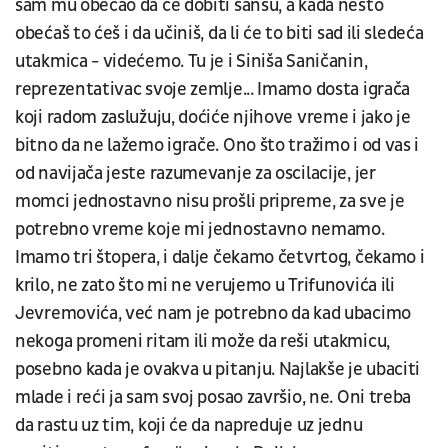
sam mu obećao da će dobiti šansu, a kada nešto
obećaš to ćeš i da učiniš, da li će to biti sad ili sledeća
utakmica - videćemo. Tu je i Siniša Saničanin,
reprezentativac svoje zemlje... Imamo dosta igrača
koji radom zaslužuju, doćiće njihove vreme i jako je
bitno da ne lažemo igrače. Ono što tražimo i od vas i
od navijača jeste razumevanje za oscilacije, jer
momci jednostavno nisu prošli pripreme, za sve je
potrebno vreme koje mi jednostavno nemamo.
Imamo tri štopera, i dalje čekamo četvrtog, čekamo i
krilo, ne zato što mi ne verujemo u Trifunovića ili
Jevremovića, već nam je potrebno da kad ubacimo
nekoga promeni ritam ili može da reši utakmicu,
posebno kada je ovakva u pitanju. Najlakše je ubaciti
mlade i reći ja sam svoj posao završio, ne. Oni treba
da rastu uz tim, koji će da napreduje uz jednu