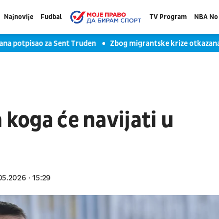
Najnovije
Fudbal
TV Program
NBA No 
otpisao za Sent Truden
Zbog migrantske krize otkazana uta
 koga će navijati u
05.2026
15:29