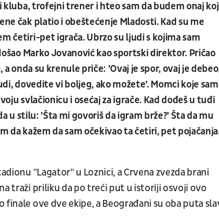
i kluba, trofejni trener i hteo sam da budem onaj koji
mene čak platio i obeštećenje Mladosti. Kad su me
m četiri-pet igrača. Ubrzo su ljudi s kojima sam
e došao Marko Jovanović kao sportski direktor. Pričao
, a onda su krenule priče: ’Ovaj je spor, ovaj je debeo
’Ljudi, dovedite vi boljeg, ako možete’. Momci koje sam
 svoju svlačionicu i osećaj za igrače. Kad dođeš u tuđi
eda u stilu: ’Šta mi govoriš da igram brže?’ Šta da mu
am da kažem da sam očekivao ta četiri, pet pojačanja
tadionu "Lagator" u Loznici, a Crvena zvezda brani
 traži priliku da po treći put u istoriji osvoji ovo
 finale ove dve ekipe, a Beograđani su oba puta slav