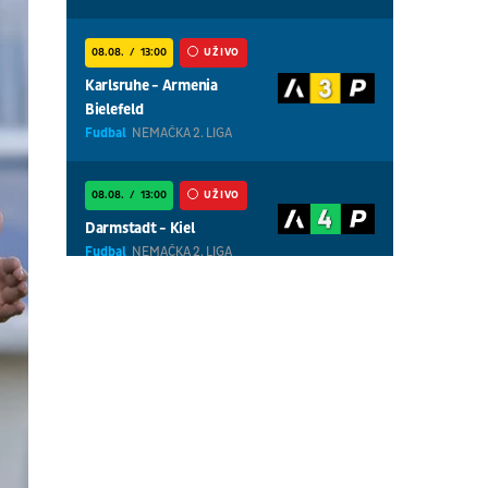
08.08.
13:00
UŽIVO
Karlsruhe - Armenia
Bielefeld
Fudbal
NEMAČKA 2. LIGA
08.08.
13:00
UŽIVO
Darmstadt - Kiel
Fudbal
NEMAČKA 2. LIGA
08.08.
01:00
UŽIVO
Centralni teren, dan 5,
popodnevna sesija
Tenis
WTA 1000 - Toronto
08.08.
01:00
UŽIVO