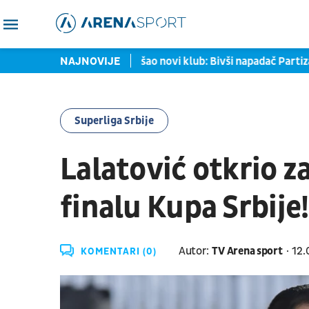
Samed Baždar pronašao novi klub: Bivši napadač Partizana p
NAJNOVIJE
Superliga Srbije
Lalatović otkrio za
finalu Kupa Srbije!
Autor:
TV Arena sport
12.
KOMENTARI (0)