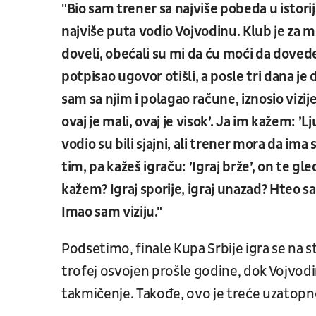
"Bio sam trener sa najviše pobeda u istorij
najviše puta vodio Vojvodinu. Klub je za 
doveli, obećali su mi da ću moći da dovede
potpisao ugovor otišli, a posle tri dana j
sam sa njim i polagao račune, iznosio vizije
ovaj je mali, ovaj je visok’. Ja im kažem: 
vodio su bili sjajni, ali trener mora da ima
tim, pa kažeš igraču: ’Igraj brže’, on te gl
kažem? Igraj sporije, igraj unazad? Hteo s
Imao sam viziju."
Podsetimo, finale Kupa Srbije igra se na s
trofej osvojen prošle godine, dok Vojvodina
takmičenje. Takođe, ovo je treće uzatopno