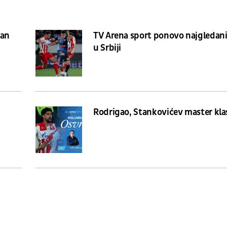
dan
TV Arena sport ponovo najgledani
u Srbiji
Rodrigao, Stankovićev master kla