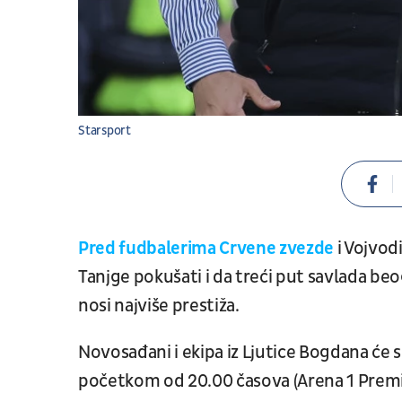
Starsport
Pred fudbalerima Crvene zvezde
i Vojvod
Tanjge pokušati i da treći put savlada be
nosi najviše prestiža.
Novosađani i ekipa iz Ljutice Bogdana će 
početkom od 20.00 časova (Arena 1 Premium