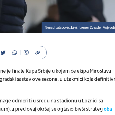
Nenad Lalatović, bivši trener Zvezde i Vojvod
ine je finale Kupa Srbije u kojem će ekipa Miroslava
ogradski sastav ove sezone, u utakmici koja definiti
snage odmeriti u sredu na stadionu u Loznici sa
), a pred ovaj okršaj se oglasio bivši strateg
oba