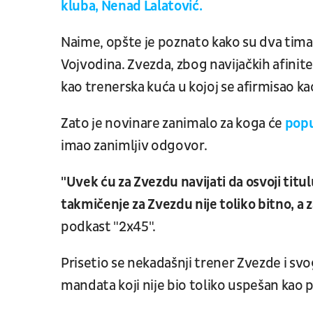
kluba, Nenad Lalatović.
Naime, opšte je poznato kako su dva tim
Vojvodina. Zvezda, zbog navijačkih afinitet
kao trenerska kuća u kojoj se afirmisao k
Zato je novinare zanimalo za koga će
popu
imao zanimljiv odgovor.
"Uvek ću za Zvezdu navijati da osvoji titul
takmičenje za Zvezdu nije toliko bitno, a 
podkast "2x45".
Prisetio se nekadašnji trener Zvezde i sv
mandata koji nije bio toliko uspešan kao