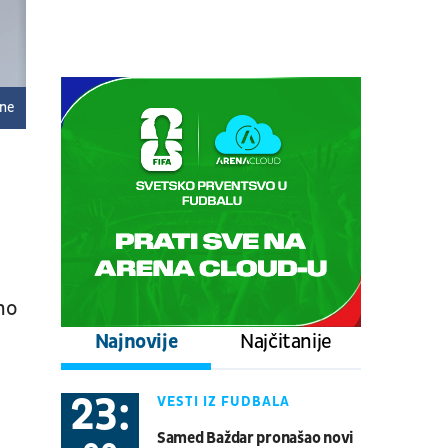
Centralni teren, dan 6,
popodnevna sesija
Tenis
ATP 1000 - Montreal
08.08.
17:00
UŽIVO
ine
Stuttgart - Everton
Fudbal
PRIJATELJSKE UTAKMICE
08.08.
17:00
UŽIVO
Schalke - Atalanta
Fudbal
PRIJATELJSKE UTAKMICE
vno
08.08.
20:30
UŽIVO
Najnovije
Najčitanije
Real Betis - Bournemouth
Fudbal
PRIJATELJSKE UTAKMICE
23:
VESTI IZ FUDBALA
08.08.
21:00
UŽIVO
Samed Baždar pronašao novi