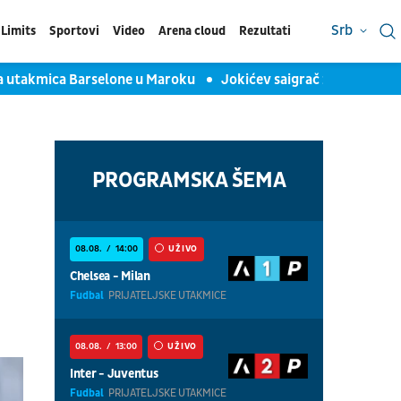
Srb
Limits
Sportovi
Video
Arena cloud
Rezultati
kmica Barselone u Maroku
Jokićev saigrač želi da napusti Den
PROGRAMSKA ŠEMA
08.08.
14:00
UŽIVO
Chelsea - Milan
Fudbal
PRIJATELJSKE UTAKMICE
08.08.
13:00
UŽIVO
Inter - Juventus
Fudbal
PRIJATELJSKE UTAKMICE