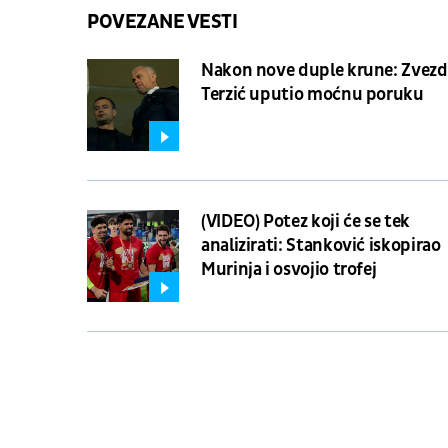
POVEZANE VESTI
Nakon nove duple krune: Zvez
Terzić uputio moćnu poruku
(VIDEO) Potez koji će se tek
analizirati: Stanković iskopirao
Murinja i osvojio trofej