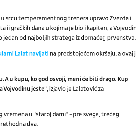
a u srcu temperamentnog trenera upravo Zvezda i
a i igračkih dana u kojima je bio i kapiten, a Vojvodi
ao jedan od najboljih stratega iz domaćeg prvenstva
larni Lalat navijati
na predstojećem okršaju, a ovaj 
u. A u kupu, ko god osvoji, meni će biti drago. Kup
za Vojvodinu jeste"
, izjavio je Lalatović za
og vremena u "staroj dami" - pre svega, trećeg
 prethodna dva.