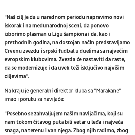
"Naš cilj je da u narednom periodu napravimo novi
iskorak i na međunarodnoj sceni, da ponovo
izborimo plasman u Ligu šampiona i da, kao i
prethodnih godina, na dostojan način predstavljamo
Crvenu zvezdu i srpski fudbal u duelima sa najvećim
evropskim klubovima. Zvezda će nastaviti da raste,
da se modernizuje i da uvek teži isključivo najvišim
ciljevima"
.
Na kraju je generalni direktor kluba sa "Marakane"
imao i poruku za navijače:
"Posebno se zahvaljujem našim navijačima, koji su
nam tokom čitavog puta bili vetar u leđa i najveća
snaga, na terenu i van njega. Zbog njih radimo, zbog