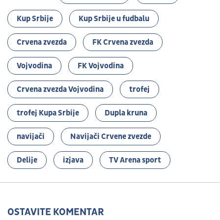
Kup Srbije
Kup Srbije u fudbalu
Crvena zvezda
FK Crvena zvezda
Vojvodina
FK Vojvodina
Crvena zvezda Vojvodina
trofej
trofej Kupa Srbije
Dupla kruna
navijači
Navijači Crvene zvezde
Delije
izjava
TV Arena sport
OSTAVITE KOMENTAR