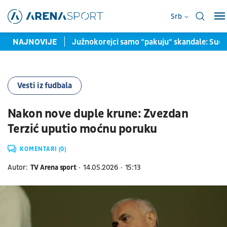
Srb
kontraofanzivu
NAJNOVIJE
Južnokorejci samo "pakuju" skandale: Sudij
Vesti iz fudbala
Nakon nove duple krune: Zvezdan
Terzić uputio moćnu poruku
KOMENTARI (0)
Autor:
TV Arena sport
14.05.2026
15:13