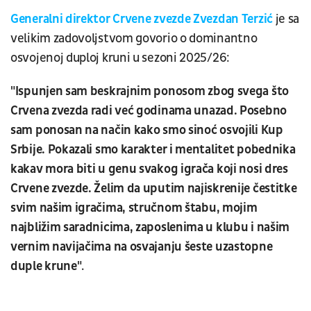
Generalni direktor Crvene zvezde Zvezdan Terzić
je sa
velikim zadovoljstvom govorio o dominantno
osvojenoj duploj kruni u sezoni 2025/26:
"Ispunjen sam beskrajnim ponosom zbog svega što
Crvena zvezda radi već godinama unazad. Posebno
sam ponosan na način kako smo sinoć osvojili Kup
Srbije. Pokazali smo karakter i mentalitet pobednika
kakav mora biti u genu svakog igrača koji nosi dres
Crvene zvezde. Želim da uputim najiskrenije čestitke
svim našim igračima, stručnom štabu, mojim
najbližim saradnicima, zaposlenima u klubu i našim
vernim navijačima na osvajanju šeste uzastopne
duple krune"
.