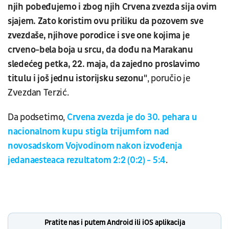
njih pobeđujemo i zbog njih Crvena zvezda sija ovim
sjajem. Zato koristim ovu priliku da pozovem sve
zvezdaše, njihove porodice i sve one kojima je
crveno-bela boja u srcu, da dođu na Marakanu
sledećeg petka, 22. maja, da zajedno proslavimo
titulu i još jednu istorijsku sezonu"
, poručio je
Zvezdan Terzić.
Da podsetimo,
Crvena zvezda je do 30. pehara u
nacionalnom kupu stigla trijumfom nad
novosadskom Vojvodinom nakon izvođenja
jedanaesteaca rezultatom 2:2 (0:2) - 5:4
.
Pratite nas i putem Android ili iOS aplikacija