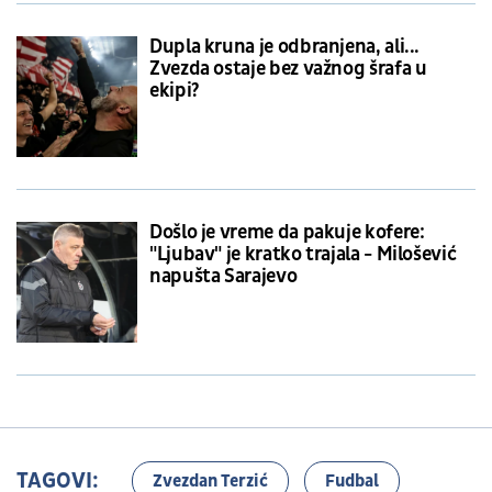
Dupla kruna je odbranjena, ali...
Zvezda ostaje bez važnog šrafa u
ekipi?
Došlo je vreme da pakuje kofere:
"Ljubav" je kratko trajala - Milošević
napušta Sarajevo
TAGOVI:
Zvezdan Terzić
Fudbal