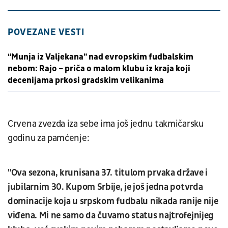
POVEZANE VESTI
“Munja iz Valjekana” nad evropskim fudbalskim
nebom: Rajo – priča o malom klubu iz kraja koji
decenijama prkosi gradskim velikanima
Crvena zvezda iza sebe ima još jednu takmičarsku
godinu za pamćenje:
"Ova sezona, krunisana 37. titulom prvaka države i
jubilarnim 30. Kupom Srbije, je još jedna potvrda
dominacije koja u srpskom fudbalu nikada ranije nije
viđena. Mi ne samo da čuvamo status najtrofejnijeg