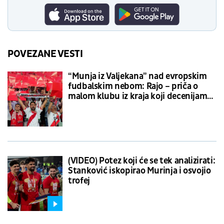
POVEZANE VESTI
“Munja iz Valjekana” nad evropskim
fudbalskim nebom: Rajo – priča o
malom klubu iz kraja koji decenijama
prkosi gradskim velikanima
(VIDEO) Potez koji će se tek analizirati:
Stanković iskopirao Murinja i osvojio
trofej