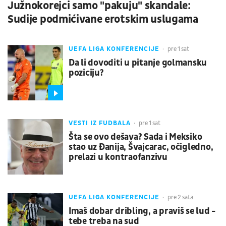
Južnokorejci samo "pakuju" skandale:
Sudije podmićivane erotskim uslugama
UEFA LIGA KONFERENCIJE
pre 1 sat
Da li dovoditi u pitanje golmansku
poziciju?
VESTI IZ FUDBALA
pre 1 sat
Šta se ovo dešava? Sada i Meksiko
stao uz Đanija, Švajcarac, očigledno,
prelazi u kontraofanzivu
UEFA LIGA KONFERENCIJE
pre 2 sata
Imaš dobar dribling, a praviš se lud -
tebe treba na sud