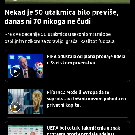
Nekad je 50 utakmica bilo previše,
danas ni 70 nikoga ne čudi
Pre dve decenije 50 utakmica u sezoni smatralo se
ozbiljnim rizikom za zdravlje igrača i kvalitet fudbala.
FIFA odustala od plana prodaje udela
u Svetskom prvenstvu
Fifa Inc.: Može li Evropa da se
suprotstavi Infantinovom pohodu na
privatni kapital
UEFA bojkotuje takmičenja u znak
protesta protiv prodaje udela u