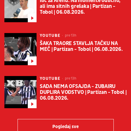
Ilić za Arenu: Na momente odlično,
ali ima sitnih grešaka | Partizan -
Tobol | 06.08.2026.
YOUTUBE
pre 13h
ŠAKA TRAORE STAVLJA TAČKU NA
MEČ | Partizan - Tobol | 06.08.2026.
YOUTUBE
pre 13h
SADA NEMA OFSAJDA - ZUBAIRU
DUPLIRA VOĐSTVO | Partizan - Tobol |
06.08.2026.
Pogledaj sve