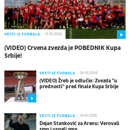
VESTI IZ FUDBALA
13.05.2026
(VIDEO) Crvena zvezda je POBEDNIK Kupa
Srbije!
VESTI IZ FUDBALA
04.05.2026
(VIDEO) Žreb je odlučio: Zvezda "u
prednosti" pred finale Kupa Srbije
VESTI IZ FUDBALA
14.05.2026
Dejan Stanković za Arenu: Verovali
smo i uspeli smo