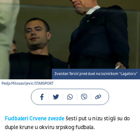
Zvezdan Terzić pred duel na lozničkom "Lagatoru"
Pedja Milosavljevic/STARSPORT
Fudbaleri Crvene zvezde
šesti put u nizu stigli su do
duple krune u okviru srpskog fudbala.