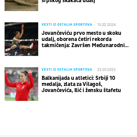
srpskog skakača udalj
13.02.2024
VESTI IZ OSTALIH SPORTOVA
Jovančeviću prvo mesto u skoku
udalj, oborena četiri rekorda
takmičenja: Završen Međunarodni
atletski miting u Beogradu
22.07.2023
VESTI IZ OSTALIH SPORTOVA
Balkanijada u atletici: Srbiji 10
medalja, zlata za Vilagoš,
Jovančevića, Ilić i žensku štafetu