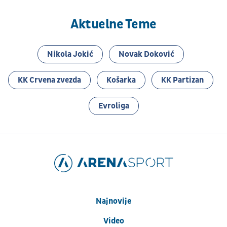
Aktuelne Teme
Nikola Jokić
Novak Đoković
KK Crvena zvezda
Košarka
KK Partizan
Evroliga
Najnovije
Video