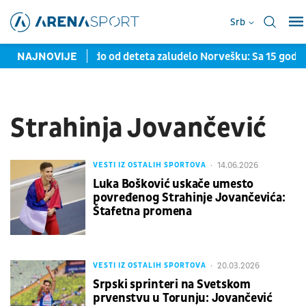
Srb
a evra
NAJNOVIJE
Srpsko čudo od deteta zaludelo Norvešku: Sa 15 godina
Strahinja Jovančević
14.06.2026
VESTI IZ OSTALIH SPORTOVA
Luka Bošković uskače umesto
povređenog Strahinje Jovančevića:
Štafetna promena
20.03.2026
VESTI IZ OSTALIH SPORTOVA
Srpski sprinteri na Svetskom
prvenstvu u Torunju: Jovančević