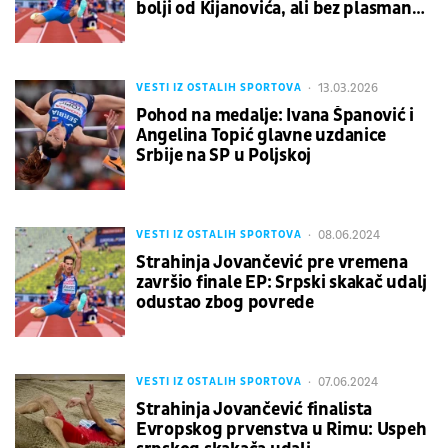
bolji od Kijanovića, ali bez plasmana
u finale
13.03.2026
VESTI IZ OSTALIH SPORTOVA
Pohod na medalje: Ivana Španović i
Angelina Topić glavne uzdanice
Srbije na SP u Poljskoj
08.06.2024
VESTI IZ OSTALIH SPORTOVA
Strahinja Jovančević pre vremena
završio finale EP: Srpski skakač udalj
odustao zbog povrede
07.06.2024
VESTI IZ OSTALIH SPORTOVA
Strahinja Jovančević finalista
Evropskog prvenstva u Rimu: Uspeh