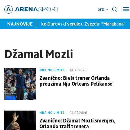
Srb
 NBA igreača
NAJNOVIJE
Boško Đurovski veruje u Zvezdu: "Marakana" će 
Džamal Mozli
18.05.2026
NBA NO LIMITS
Zvanično: Bivši trener Orlanda
preuzima Nju Orleans Pelikanse
04.05.2026
NBA NO LIMITS
Zvanično: Džamal Mozli smenjen,
Orlando traži trenera