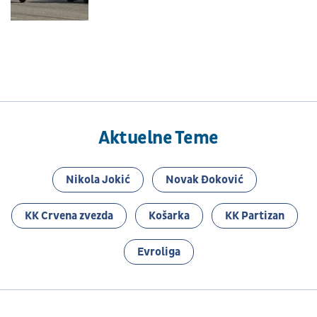
Aktuelne Teme
Nikola Jokić
Novak Đoković
KK Crvena zvezda
Košarka
KK Partizan
Evroliga