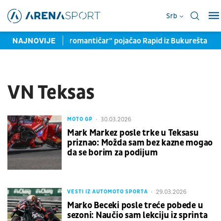
Srb
 u Turskoj
NAJNOVIJE
Bivši "romantičar" pojačao Rapid iz Bukurešta
VN Teksas
30.03.2026
MOTO GP
Mark Markez posle trke u Teksasu
priznao: Možda sam bez kazne mogao
da se borim za podijum
29.03.2026
VESTI IZ AUTOMOTO SPORTA
Marko Beceki posle treće pobede u
sezoni: Naučio sam lekciju iz sprinta