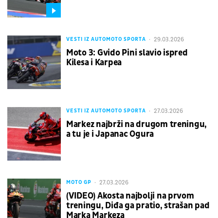
29.03.2026
VESTI IZ AUTOMOTO SPORTA
Moto 3: Gvido Pini slavio ispred
Kilesa i Karpea
27.03.2026
VESTI IZ AUTOMOTO SPORTA
Markez najbrži na drugom treningu,
a tu je i Japanac Ogura
27.03.2026
MOTO GP
(VIDEO) Akosta najbolji na prvom
treningu, Diđa ga pratio, strašan pad
Marka Markeza