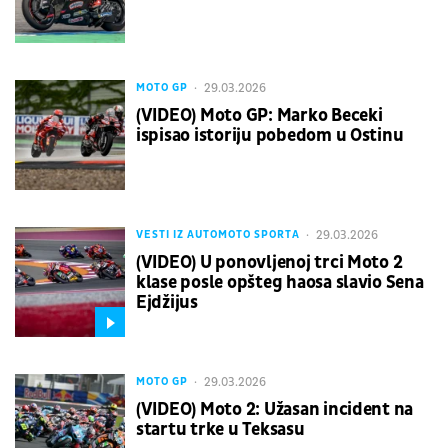
29.03.2026
MOTO GP
(VIDEO) Moto GP: Marko Beceki
ispisao istoriju pobedom u Ostinu
29.03.2026
VESTI IZ AUTOMOTO SPORTA
(VIDEO) U ponovljenoj trci Moto 2
klase posle opšteg haosa slavio Sena
Ejdžijus
29.03.2026
MOTO GP
(VIDEO) Moto 2: Užasan incident na
startu trke u Teksasu