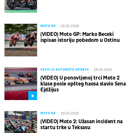
29.03.2026
MOTO GP
(VIDEO) Moto GP: Marko Beceki
ispisao istoriju pobedom u Ostinu
29.03.2026
VESTI IZ AUTOMOTO SPORTA
(VIDEO) U ponovljenoj trci Moto 2
klase posle opšteg haosa slavio Sena
Ejdžijus
29.03.2026
MOTO GP
(VIDEO) Moto 2: Užasan incident na
startu trke u Teksasu