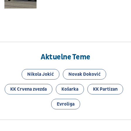
Aktuelne Teme
Nikola Jokić
Novak Đoković
KK Crvena zvezda
Košarka
KK Partizan
Evroliga