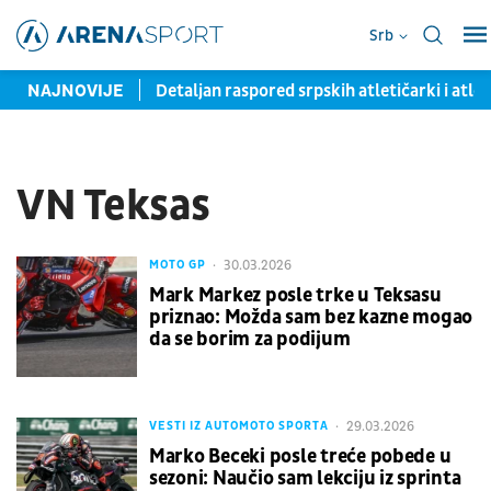
Srb
 posle pet godina
NAJNOVIJE
Detaljan raspored srpskih atletičarki i atle
VN Teksas
30.03.2026
MOTO GP
Mark Markez posle trke u Teksasu
priznao: Možda sam bez kazne mogao
da se borim za podijum
29.03.2026
VESTI IZ AUTOMOTO SPORTA
Marko Beceki posle treće pobede u
sezoni: Naučio sam lekciju iz sprinta