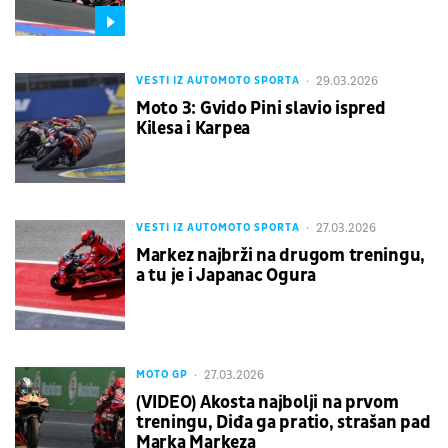
29.03.2026
VESTI IZ AUTOMOTO SPORTA
Moto 3: Gvido Pini slavio ispred
Kilesa i Karpea
27.03.2026
VESTI IZ AUTOMOTO SPORTA
Markez najbrži na drugom treningu,
a tu je i Japanac Ogura
27.03.2026
MOTO GP
(VIDEO) Akosta najbolji na prvom
treningu, Diđa ga pratio, strašan pad
Marka Markeza