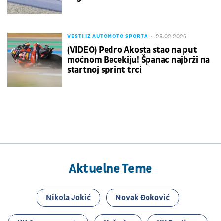
28.02.2026
VESTI IZ AUTOMOTO SPORTA
(VIDEO) Pedro Akosta stao na put
moćnom Becekiju! Španac najbrži na
startnoj sprint trci
Aktuelne Teme
Nikola Jokić
Novak Đoković