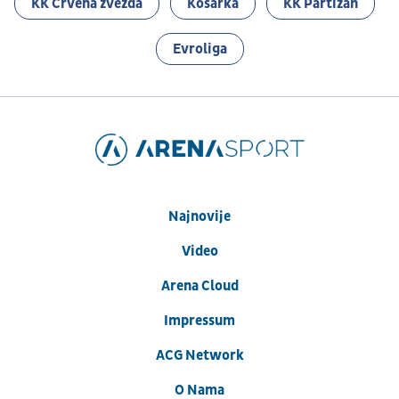
KK Crvena zvezda
Košarka
KK Partizan
Evroliga
Najnovije
Video
Arena Cloud
Impressum
ACG Network
O Nama