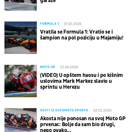
garaže
01.05.2026
FORMULA 1
Vratila se Formula 1: Vratio se i
šampion na pol poziciju u Majamiju!
25.04.2026
MOTO GP
(VIDEO) U opštem haosu i po kišnim
uslovima Mark Markez slavio u
sprintu u Herezu
28.02.2026
VESTI IZ AUTOMOTO SPORTA
Akosta nije ponosan na svoj Moto GP
prvenac: Bolje da sam bio drugi,
nego ovako...