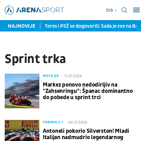
Srb
mreže u Norveškoj
NAJNOVIJE
Tores i PSŽ se dogovorili: Sada je sve na Ba
Sprint trka
11.07.2026
MOTO GP
Markez ponovo nedodirljiv na
"Zahsenringu": Španac dominantno
do pobede u sprint trci
04.07.2026
FORMULA 1
Antoneli pokorio Silverston! Mladi
Italijan nadmudrio legendarnog