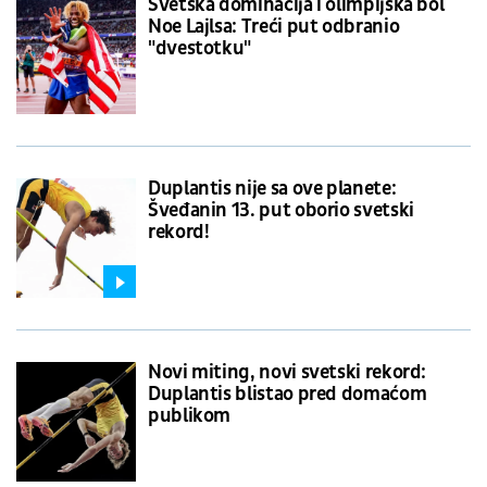
Svetska dominacija i olimpijska bol
Noe Lajlsa: Treći put odbranio
"dvestotku"
Duplantis nije sa ove planete:
Šveđanin 13. put oborio svetski
rekord!
Novi miting, novi svetski rekord:
Duplantis blistao pred domaćom
publikom