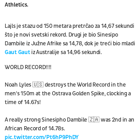
Athletics.
Lajls je stazu od 150 metara pretrčao za 14,67 sekundi
što je novi svetski rekord. Drugi je bio Sinesipo
Dambile iz Južne Afrike sa 14,78, dok je treći bio mladi
Gaut Gaut
iz Australije sa 14,96 sekundi.
WORLD RECORD!!!!
Noah Lyles 🇺🇸 destroys the World Record in the
men's 150m at the Ostrava Golden Spike, clocking a
time of 14.67s!
A really strong Sinesipho Dambile 🇿🇦 was 2nd in an
African Record of 14.78s.
pic.twitter.com/Pt6hP9PhDY