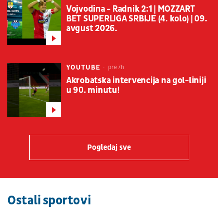
Vojvodina - Radnik 2:1 | MOZZART
BET SUPERLIGA SRBIJE (4. kolo) | 09.
avgust 2026.
YOUTUBE
pre 7h
Akrobatska intervencija na gol-liniji
u 90. minutu!
Pogledaj sve
Ostali sportovi