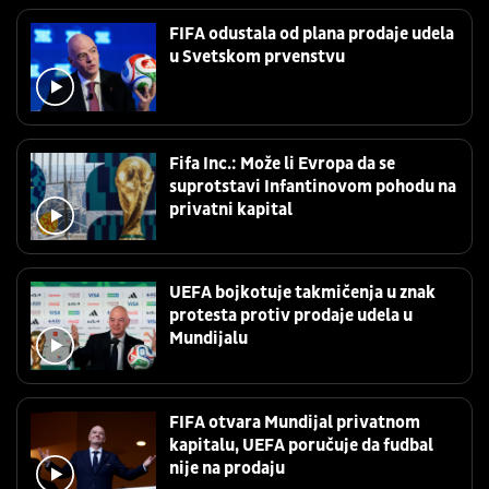
FIFA odustala od plana prodaje udela
u Svetskom prvenstvu
Fifa Inc.: Može li Evropa da se
suprotstavi Infantinovom pohodu na
privatni kapital
UEFA bojkotuje takmičenja u znak
protesta protiv prodaje udela u
Mundijalu
FIFA otvara Mundijal privatnom
kapitalu, UEFA poručuje da fudbal
nije na prodaju