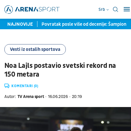
Srb
e severne tribine
NAJNOVIJE
Povratak posle više od decenije: Šampion 
Vesti iz ostalih sportova
Noa Lajls postavio svetski rekord na
150 metara
KOMENTARI (0)
Autor:
TV Arena sport
16.06.2026
20:19