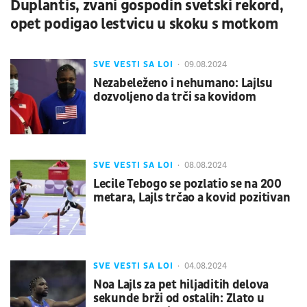
Duplantis, zvani gospodin svetski rekord,
opet podigao lestvicu u skoku s motkom
SVE VESTI SA LOI
09.08.2024
Nezabeleženo i nehumano: Lajlsu
dozvoljeno da trči sa kovidom
SVE VESTI SA LOI
08.08.2024
Lecile Tebogo se pozlatio se na 200
metara, Lajls trčao a kovid pozitivan
SVE VESTI SA LOI
04.08.2024
Noa Lajls za pet hiljaditih delova
sekunde brži od ostalih: Zlato u