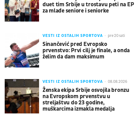
duet tim Srbije u trostavu peti na EP
za mlađe seniore i seniorke
VESTI IZ OSTALIH SPORTOVA
pre 20 sati
Sinančević pred Evropsko
prvenstvo: Prvi cilj je finale, a onda
želim da dam maksimum
VESTI IZ OSTALIH SPORTOVA
08.08.2026
Ženska ekipa Srbije osvojila bronzu
na Evropskom prvenstvu u
streljaštvu do 23 godine,
muškarcima izmakla medalja