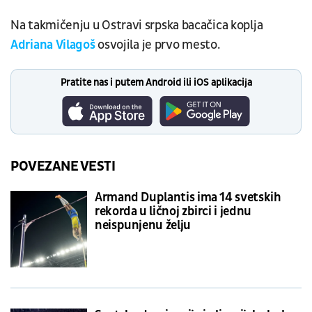
Na takmičenju u Ostravi srpska bacačica koplja
Adriana Vilagoš
osvojila je prvo mesto.
Pratite nas i putem Android ili iOS aplikacija
POVEZANE VESTI
Armand Duplantis ima 14 svetskih
rekorda u ličnoj zbirci i jednu
neispunjenu želju