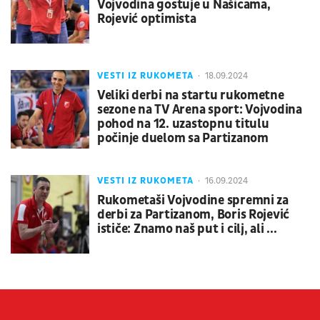
Vojvodina gostuje u Našicama,
Rojević optimista
VESTI IZ RUKOMETA
18.09.2024
Veliki derbi na startu rukometne
sezone na TV Arena sport: Vojvodina
pohod na 12. uzastopnu titulu
počinje duelom sa Partizanom
VESTI IZ RUKOMETA
16.09.2024
Rukometaši Vojvodine spremni za
derbi za Partizanom, Boris Rojević
ističe: Znamo naš put i cilj, ali ...