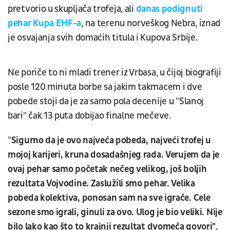
pretvorio u skupljača trofeja, ali
danas podignuti
pehar Kupa EHF-a
, na terenu norveškog Nebra, iznad
je osvajanja svih domaćih titula i Kupova Srbije.
Ne poriče to ni mladi trener iz Vrbasa, u čijoj biografiji
posle 120 minuta borbe sa jakim takmacem i dve
pobede stoji da je za samo pola decenije u "Slanoj
bari" čak 13 puta dobijao finalne mečeve.
"
Sigurno da je ovo najveća pobeda, najveći trofej u
mojoj karijeri, kruna dosadašnjeg rada. Verujem da je
ovaj pehar samo početak nečeg velikog, još boljih
rezultata Vojvodine. Zaslužili smo pehar. Velika
pobeda kolektiva, ponosan sam na sve igrače. Cele
sezone smo igrali, ginuli za ovo. Ulog je bio veliki. Nije
bilo lako kao što to krajnji rezultat dvomeča govori"
,