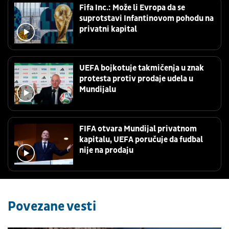
Fifa Inc.: Može li Evropa da se
suprotstavi Infantinovom pohodu na
privatni kapital
UEFA bojkotuje takmičenja u znak
protesta protiv prodaje udela u
Mundijalu
FIFA otvara Mundijal privatnom
kapitalu, UEFA poručuje da fudbal
nije na prodaju
Povezane vesti