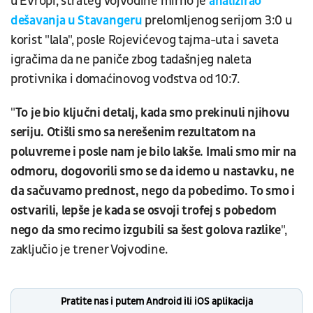
u Evropi, strateg Vojvodine mirno je
analizirao
dešavanja u Stavangeru
prelomljenog serijom 3:0 u
korist "lala", posle Rojevićevog tajma-uta i saveta
igračima da ne paniče zbog tadašnjeg naleta
protivnika i domaćinovog vođstva od 10:7.
"
To je bio ključni detalj, kada smo prekinuli njihovu
seriju. Otišli smo sa nerešenim rezultatom na
poluvreme i posle nam je bilo lakše. Imali smo mir na
odmoru, dogovorili smo se da idemo u nastavku, ne
da sačuvamo prednost, nego da pobedimo. To smo i
ostvarili, lepše je kada se osvoji trofej s pobedom
nego da smo recimo izgubili sa šest golova razlike
",
zaključio je trener Vojvodine.
Pratite nas i putem Android ili iOS aplikacija