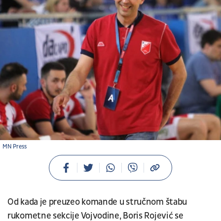
MN Press
Od kada je preuzeo komande u stručnom štabu
rukometne sekcije Vojvodine, Boris Rojević se