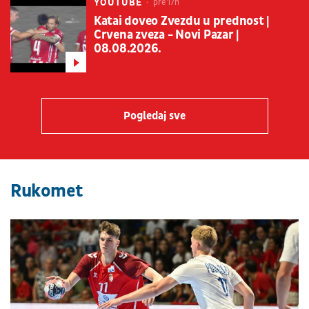
YOUTUBE
pre 17h
Katai doveo Zvezdu u prednost |
Crvena zveza - Novi Pazar |
08.08.2026.
Pogledaj sve
Rukomet