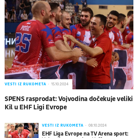
VESTI IZ RUKOMETA
15.10.2024
SPENS rasprodat: Vojvodina dočekuje veliki
Kil u EHF Ligi Evrope
VESTI IZ RUKOMETA
08.10.2024
EHF Liga Evrope na TV Arena sport: