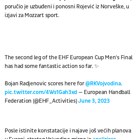
poručio je uzbuđeni i ponosni Rojević iz Norveške, u
izjavi za Mozzart sport.
The second leg of the EHF European Cup Men's Final
has had some fantastic action so far. ✨
Bojan Radjenovic scores here for
@RKVojvodina
.
pic.twitter.com/4Ws1Gah3xd
— European Handball
Federation (@EHF_Activities)
June 3, 2023
Posle istinite konstatacije i najave još većih planova