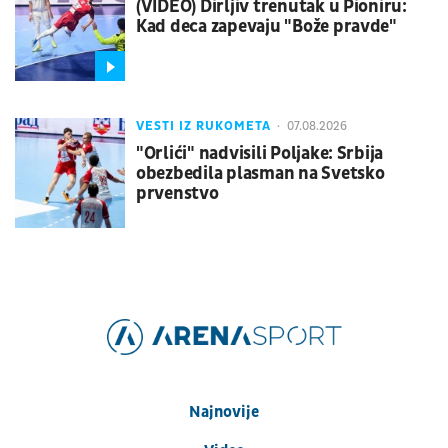
(VIDEO) Dirljiv trenutak u Pioniru:
Kad deca zapevaju "Bože pravde"
VESTI IZ RUKOMETA
07.08.2026
"Orlići" nadvisili Poljake: Srbija
obezbedila plasman na Svetsko
prvenstvo
Najnovije