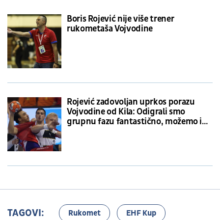
Boris Rojević nije više trener
rukometaša Vojvodine
Rojević zadovoljan uprkos porazu
Vojvodine od Kila: Odigrali smo
grupnu fazu fantastično, možemo i
protiv najboljih
TAGOVI:
Rukomet
EHF Kup