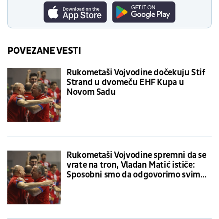
POVEZANE VESTI
Rukometaši Vojvodine dočekuju Stif
Strand u dvomeču EHF Kupa u
Novom Sadu
Rukometaši Vojvodine spremni da se
vrate na tron, Vladan Matić ističe:
Sposobni smo da odgovorimo svim
zadacima u domaćoj ligi i Evropi