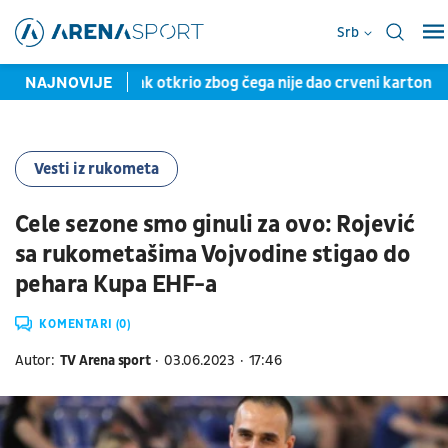
Srb
mon Marčinjak otkrio zbog čega nije dao crveni karton Mesiju i
NAJNOVIJE
Vesti iz rukometa
Cele sezone smo ginuli za ovo: Rojević
sa rukometašima Vojvodine stigao do
pehara Kupa EHF-a
KOMENTARI (0)
Autor:
TV Arena sport
03.06.2023
17:46