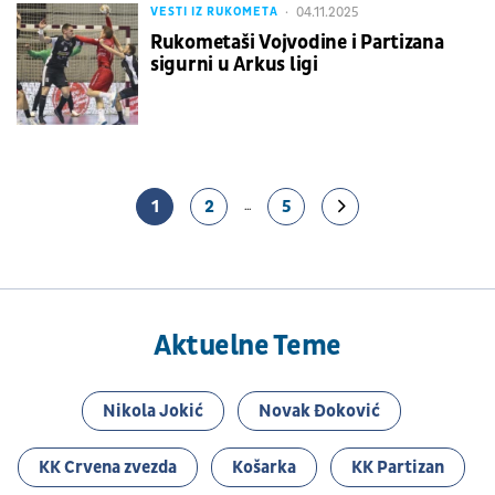
04.11.2025
VESTI IZ RUKOMETA
Rukometaši Vojvodine i Partizana
sigurni u Arkus ligi
1
2
5
...
Aktuelne Teme
Nikola Jokić
Novak Đoković
KK Crvena zvezda
Košarka
KK Partizan