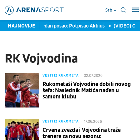
Srb
e
NAJNOVIJE
PSŽ završio jedan posao: Potpisao Aklijuš
(VIDEO) Cvet
RK Vojvodina
02.07.2026
VESTI IZ RUKOMETA
Rukometaši Vojvodine dobili novog
šefa: Naslednik Matića nađen u
samom klubu
17.06.2026
VESTI IZ RUKOMETA
Crvena zvezda i Vojvodina traže
trenere za novu sezonu: