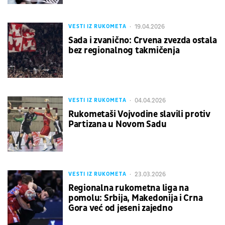
19.04.2026
VESTI IZ RUKOMETA
Sada i zvanično: Crvena zvezda ostala
bez regionalnog takmičenja
04.04.2026
VESTI IZ RUKOMETA
Rukometaši Vojvodine slavili protiv
Partizana u Novom Sadu
23.03.2026
VESTI IZ RUKOMETA
Regionalna rukometna liga na
pomolu: Srbija, Makedonija i Crna
Gora već od jeseni zajedno