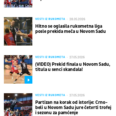
28.05.2026
VESTI IZ RUKOMETA
Hitno se oglasila rukometna liga
posle prekida meča u Novom Sadu
27.05.2026
VESTI IZ RUKOMETA
(VIDEO) Prekid finala u Novom Sadu,
titula u senci skandala!
27.05.2026
VESTI IZ RUKOMETA
Partizan na korak od istorije: Crno-
beli u Novom Sadu jure četvrti trofej
i sezonu za pamćenje