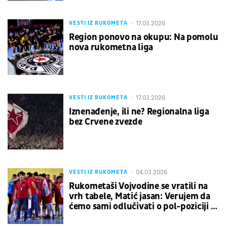
17.03.2026
VESTI IZ RUKOMETA
Region ponovo na okupu: Na pomolu
nova rukometna liga
17.03.2026
VESTI IZ RUKOMETA
Iznenađenje, ili ne? Regionalna liga
bez Crvene zvezde
04.03.2026
VESTI IZ RUKOMETA
Rukometaši Vojvodine se vratili na
vrh tabele, Matić jasan: Verujem da
ćemo sami odlučivati o pol-poziciji u
duelu sa Partizanom