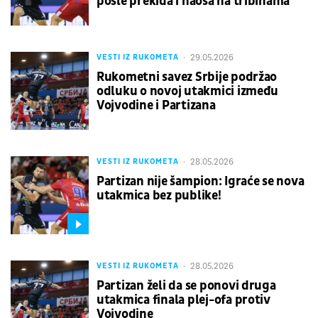
posle prekida i haosa na tribinama
29.05.2026
VESTI IZ RUKOMETA
Rukometni savez Srbije podržao
odluku o novoj utakmici između
Vojvodine i Partizana
28.05.2026
VESTI IZ RUKOMETA
Partizan nije šampion: Igraće se nova
utakmica bez publike!
28.05.2026
VESTI IZ RUKOMETA
Partizan želi da se ponovi druga
utakmica finala plej-ofa protiv
Vojvodine