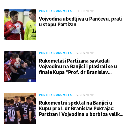
03.03.2026
VESTI IZ RUKOMETA
Vojvodina ubedljiva u Pančevu, prati
u stopu Partizan
28.02.2026
VESTI IZ RUKOMETA
Rukometaši Partizana savladali
Vojvodinu na Banjici i plasirali se u
finale Kupa "Prof. dr Branislav
Pokrajac"
28.02.2026
VESTI IZ RUKOMETA
Rukomentni spektal na Banjici u
Kupu prof. dr Branislav Pokrajac:
Partizan i Vojvodina u borbi za veliko
finale