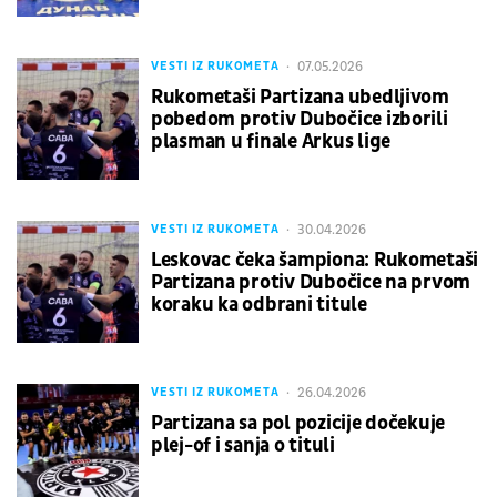
07.05.2026
VESTI IZ RUKOMETA
Rukometaši Partizana ubedljivom
pobedom protiv Dubočice izborili
plasman u finale Arkus lige
30.04.2026
VESTI IZ RUKOMETA
Leskovac čeka šampiona: Rukometaši
Partizana protiv Dubočice na prvom
koraku ka odbrani titule
26.04.2026
VESTI IZ RUKOMETA
Partizana sa pol pozicije dočekuje
plej-of i sanja o tituli