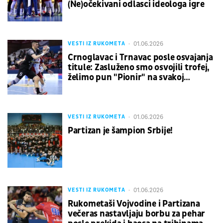
(Ne)očekivani odlasci ideologa igre
01.06.2026
VESTI IZ RUKOMETA
Crnoglavac i Trnavac posle osvajanja
titule: Zasluženo smo osvojili trofej,
želimo pun "Pionir" na svakoj
utakmici sledeće sezone
01.06.2026
VESTI IZ RUKOMETA
Partizan je šampion Srbije!
01.06.2026
VESTI IZ RUKOMETA
Rukometaši Vojvodine i Partizana
večeras nastavljaju borbu za pehar