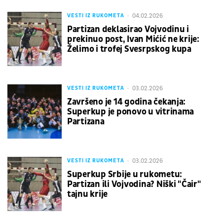
04.02.2026
VESTI IZ RUKOMETA
Partizan deklasirao Vojvodinu i
prekinuo post, Ivan Mićić ne krije:
Želimo i trofej Svesrpskog kupa
03.02.2026
VESTI IZ RUKOMETA
Završeno je 14 godina čekanja:
Superkup je ponovo u vitrinama
Partizana
03.02.2026
VESTI IZ RUKOMETA
Superkup Srbije u rukometu:
Partizan ili Vojvodina? Niški "Čair"
tajnu krije