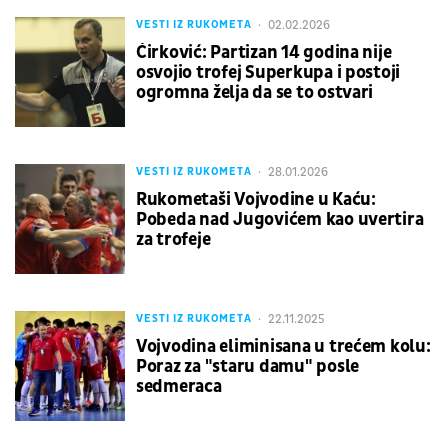
02.02.2026
VESTI IZ RUKOMETA
Ćirković: Partizan 14 godina nije
osvojio trofej Superkupa i postoji
ogromna želja da se to ostvari
28.01.2026
VESTI IZ RUKOMETA
Rukometaši Vojvodine u Kaću:
Pobeda nad Jugovićem kao uvertira
za trofeje
22.11.2025
VESTI IZ RUKOMETA
Vojvodina eliminisana u trećem kolu:
Poraz za "staru damu" posle
sedmeraca