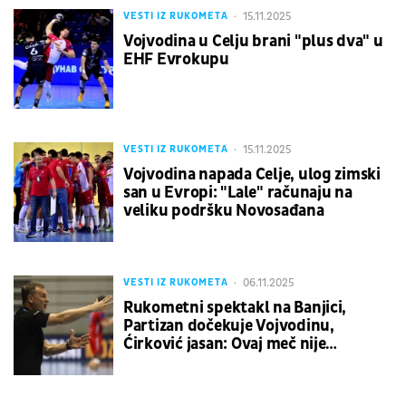
15.11.2025
VESTI IZ RUKOMETA
Vojvodina u Celju brani "plus dva" u
EHF Evrokupu
15.11.2025
VESTI IZ RUKOMETA
Vojvodina napada Celje, ulog zimski
san u Evropi: "Lale" računaju na
veliku podršku Novosađana
06.11.2025
VESTI IZ RUKOMETA
Rukometni spektakl na Banjici,
Partizan dočekuje Vojvodinu,
Ćirković jasan: Ovaj meč nije
odlučujući za konačan plasman