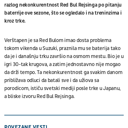
razlog nekonkurentnost Red Bul Rejsinga po pitanju
baterrije ove sezone, što se ogledalo i na treninzima i
kroz trke.
Verštapen je sa Red Bulom imao dosta problema
tokom vikenda u Suzuki, praznila mu se baterija tako
da je i današnju trku završio na osmom mestu. Bio je u
igri 30-tak krugova, a zatim jednostavno nije mogao
da drži tempo. Ta nekonkurentnost ga svakim danom
približava odluci da batali sve i da užiova sa
porodicom, ističu svetski mediji posle trke u Japanu,
a bliske izvoru Red Bul Rejsinga.
POVEZANE VESTI