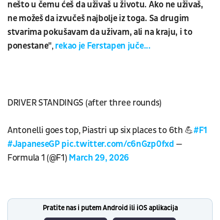
nešto u čemu ćeš da uživaš u životu. Ako ne uživaš,
ne možeš da izvučeš najbolje iz toga. Sa drugim
stvarima pokušavam da uživam, ali na kraju, i to
ponestane"
,
rekao je Ferstapen juče...
DRIVER STANDINGS (after three rounds)
Antonelli goes top, Piastri up six places to 6th 💪
#F1
#JapaneseGP
pic.twitter.com/c6nGzp0fxd
—
Formula 1 (@F1)
March 29, 2026
Pratite nas i putem Android ili iOS aplikacija