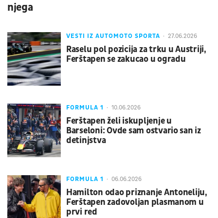
njega
VESTI IZ AUTOMOTO SPORTA
27.06.2026
Raselu pol pozicija za trku u Austriji,
Ferštapen se zakucao u ogradu
FORMULA 1
10.06.2026
Ferštapen želi iskupljenje u
Barseloni: Ovde sam ostvario san iz
detinjstva
FORMULA 1
06.06.2026
Hamilton odao priznanje Antoneliju,
Ferštapen zadovoljan plasmanom u
prvi red