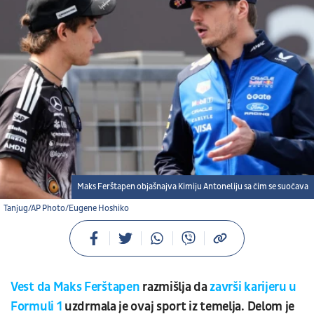
Maks Ferštapen objašnajva Kimiju Antoneliju sa čim se suočava
Tanjug/AP Photo/Eugene Hoshiko
Vest da Maks Ferštapen
razmišlja da
završi karijeru u
Formuli 1
uzdrmala je ovaj sport iz temelja. Delom je