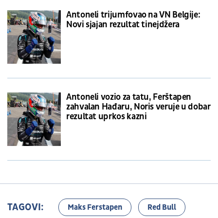
Antoneli trijumfovao na VN Belgije:
Novi sjajan rezultat tinejdžera
Antoneli vozio za tatu, Ferštapen
zahvalan Hađaru, Noris veruje u dobar
rezultat uprkos kazni
TAGOVI:
Maks Ferstapen
Red Bull