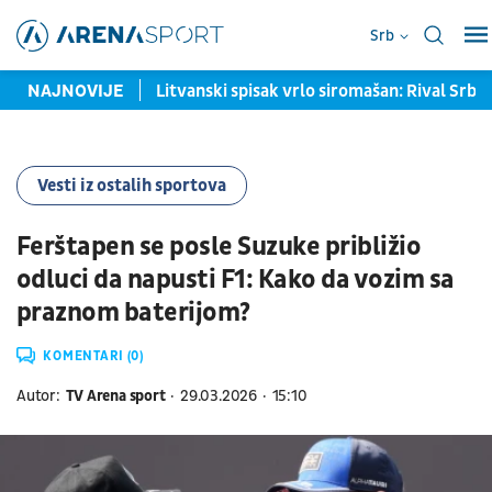
Srb
e vreme za zlato?
NAJNOVIJE
Litvanski spisak vrlo siromašan: Rival Srbi
Vesti iz ostalih sportova
Ferštapen se posle Suzuke približio
odluci da napusti F1: Kako da vozim sa
praznom baterijom?
KOMENTARI (0)
Autor:
TV Arena sport
29.03.2026
15:10