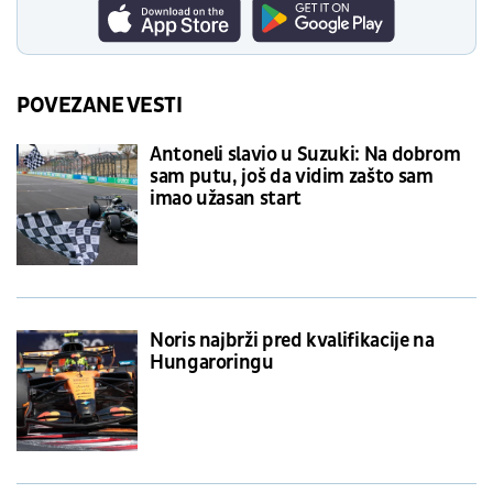
POVEZANE VESTI
Antoneli slavio u Suzuki: Na dobrom
sam putu, još da vidim zašto sam
imao užasan start
Noris najbrži pred kvalifikacije na
Hungaroringu