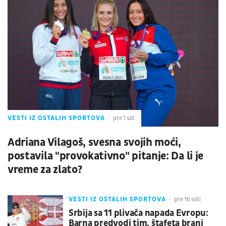
VESTI IZ OSTALIH SPORTOVA
pre 1 sat
Adriana Vilagoš, svesna svojih moći,
postavila "provokativno" pitanje: Da li je
vreme za zlato?
VESTI IZ OSTALIH SPORTOVA
pre 16 sati
Srbija sa 11 plivača napada Evropu:
Barna predvodi tim, štafeta brani