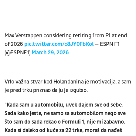
Max Verstappen considering retiring from F1 at end
of 2026
pic.twitter.com/c8JY0FbKol
— ESPN F1
(@ESPNF1)
March 29, 2026
Vrlo važna stvar kod Holanđanina je motivacija, a sam
je pred trku priznao da ju je izgubio.
"
Kada sam u automobilu, uvek dajem sve od sebe.
Sada kako jeste, ne samo sa automobilom nego sve
što sam do sada rekao o Formuli 1, nije mi zabavno.
Kada si daleko od kuće za 22 trke, moraš da nađeš