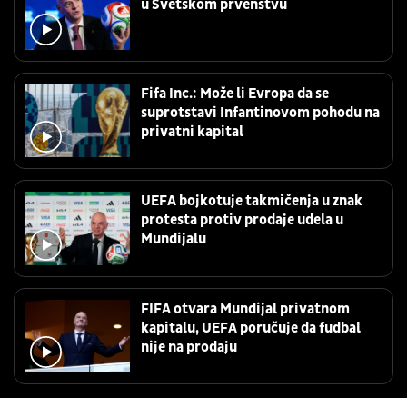
u Svetskom prvenstvu
Fifa Inc.: Može li Evropa da se
suprotstavi Infantinovom pohodu na
privatni kapital
UEFA bojkotuje takmičenja u znak
protesta protiv prodaje udela u
Mundijalu
FIFA otvara Mundijal privatnom
kapitalu, UEFA poručuje da fudbal
nije na prodaju