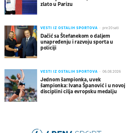
zlato u Parizu
VESTI IZ OSTALIH SPORTOVA
pre 20 sati
Dačić sa Štefanekom o daljem
unapređenju i razvoju sporta u
policiji
VESTI IZ OSTALIH SPORTOVA
06.08.2026
Jednom šampionka, uvek
šampionka: Ivana Španović i u novoj
disciplini cilja evropsku medalju