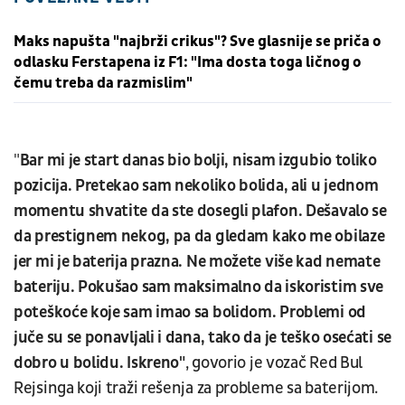
Maks napušta "najbrži crikus"? Sve glasnije se priča o
odlasku Ferstapena iz F1: "Ima dosta toga ličnog o
čemu treba da razmislim"
"
Bar mi je start danas bio bolji, nisam izgubio toliko
pozicija. Pretekao sam nekoliko bolida, ali u jednom
momentu shvatite da ste dosegli plafon. Dešavalo se
da prestignem nekog, pa da gledam kako me obilaze
jer mi je baterija prazna. Ne možete više kad nemate
bateriju. Pokušao sam maksimalno da iskoristim sve
poteškoće koje sam imao sa bolidom. Problemi od
juče su se ponavljali i dana, tako da je teško osećati se
dobro u bolidu. Iskreno"
, govorio je vozač Red Bul
Rejsinga koji traži rešenja za probleme sa baterijom.