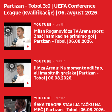
Partizan - Tobol 3:0 | UEFA Conference
League (Kvalifikacije) | 06. avgust 2026.
YOUTUBE
pre 13h
Milan Roganović za TV Arena sport:
Znači nam kad ne primimo gol |
Partizan - Tobol | 06.08.2026.
YOUTUBE
pre 13h
Ilić za Arenu: Na momente odlično,
ali ima sitnih grešaka | Partizan -
Tobol | 06.08.2026.
YOUTUBE
pre 14h
ŠAKA TRAORE STAVLJA TAČKU NA
MEČ | Partizan - Tobol | 06.08.2026.