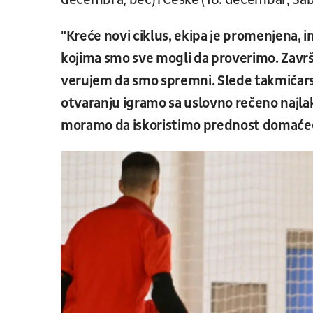
decembra, beč) i Češke (18. decembar, Šabac
"Kreće novi ciklus, ekipa je promenjena, 
kojima smo sve mogli da proverimo. Završi
verujem da smo spremni. Slede takmičarski
otvaranju igramo sa uslovno rečeno najl
moramo da iskoristimo prednost domaće