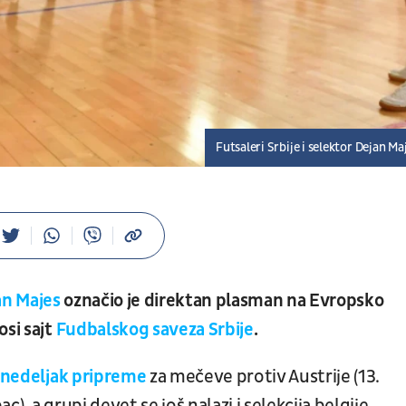
Futsaleri Srbije i selektor Dejan Ma
an Majes
označio je direktan plasman na Evropsko
osi sajt
Fudbalskog saveza Srbije
.
onedeljak pripreme
za mečeve protiv Austrije (13.