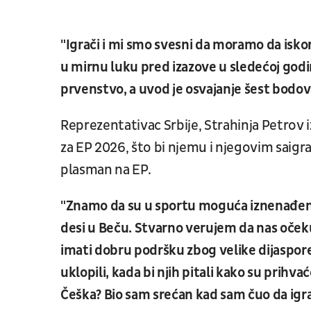
"Igrači i mi smo svesni da moramo da isko
u mirnu luku pred izazove u sledećoj godi
prvenstvo, a uvod je osvajanje šest bodo
Reprezentativac Srbije, Strahinja Petrov i
za EP 2026, što bi njemu i njegovim saig
plasman na EP.
"Znamo da su u sportu moguća iznenađenja,
desi u Beču. Stvarno verujem da nas oče
imati dobru podršku zbog velike dijaspore
uklopili, kada bi njih pitali kako su prihvać
Češka? Bio sam srećan kad sam čuo da igra