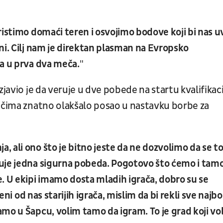
ristimo domaći teren i osvojimo bodove koji bi nas u
ni. Cilj nam je direktan plasman na Evropsko
va u prva dva meča.
"
zjavio je da veruje u dve pobede na startu kvalifikaci
račima znatno olakšalo posao u nastavku borbe za
 ali ono što je bitno jeste da ne dozvolimo da se t
kuje jedna sigurna pobeda. Pogotovo što ćemo i tam
. U ekipi imamo dosta mladih igrača, dobro su se
eni od nas starijih igrača, mislim da bi rekli sve najbo
mo u Šapcu, volim tamo da igram. To je grad koji vol