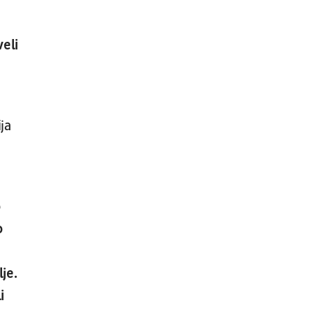
Trening 1
Moto Sport
MOTO 3
veli
07.08.
19:00
UŽIVO
Sonderjyske - Viborg
Fudbal
DANSKA LIGA
ja
o
o
lje.
i