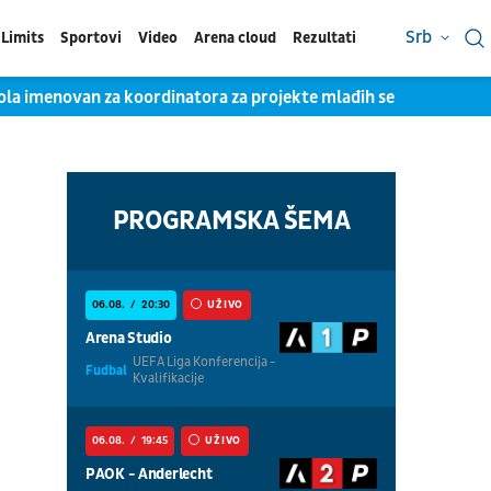
Srb
Limits
Sportovi
Video
Arena cloud
Rezultati
Zola imenovan za koordinatora za projekte mlađih selekcija Italij
PROGRAMSKA ŠEMA
06.08.
20:30
UŽIVO
Arena Studio
UEFA Liga Konferencija -
Fudbal
Kvalifikacije
06.08.
19:45
UŽIVO
PAOK - Anderlecht