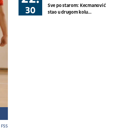
V Stop: SC Rakovica Beograd
Sve po starom: Kecmanović
30
Basket 3x3
BG U23 League
stao u drugom kolu
Montreala
08.08.
19:30
UŽIVO
Hartberg - Sturm
Fudbal
AUSTRIJSKA LIGA
08.08.
20:00
UŽIVO
Budućnost - Dečić
Fudbal
CRNOGORSKA LIGA
08.08.
17:30
UŽIVO
OFK Vršac - Proleter
Fudbal
PRVA LIGA SRBIJE
07.08.
11:00
UŽIVO
FSS
Velika Britanija: Slobodan