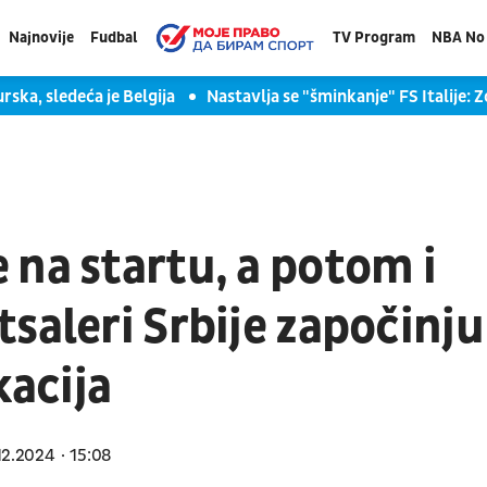
Najnovije
Fudbal
TV Program
NBA No 
rska, sledeća je Belgija
Nastavlja se "šminkanje" FS Italije: 
na startu, a potom i
saleri Srbije započinju
kacija
12.2024
15:08