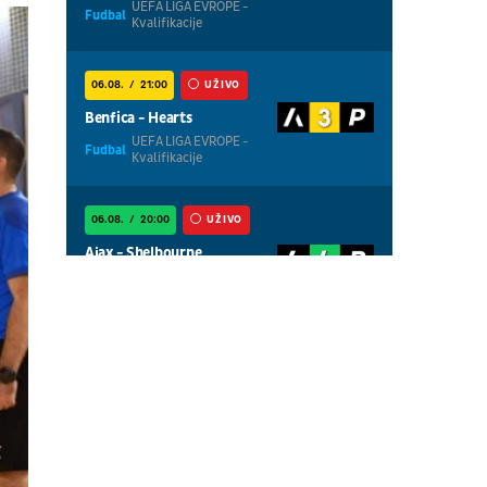
UEFA LIGA EVROPE -
Fudbal
Kvalifikacije
06.08.
21:00
UŽIVO
Benfica - Hearts
UEFA LIGA EVROPE -
Fudbal
Kvalifikacije
06.08.
20:00
UŽIVO
Ajax - Shelbourne
UEFA LIGA
Fudbal
KONFERENCIJA -
Kvalifikacije
06.08.
01:00
UŽIVO
Centralni teren, dan 3,
popodnevna sesija
Tenis
WTA 1000 - Toronto