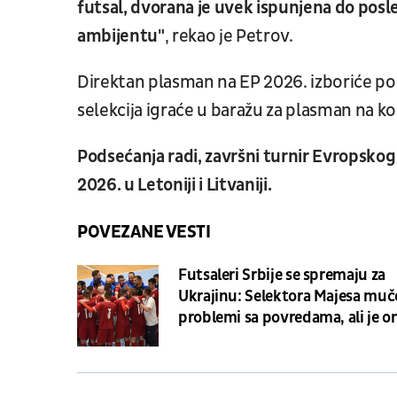
futsal, dvorana je uvek ispunjena do po
ambijentu"
, rekao je Petrov.
Direktan plasman na EP 2026. izboriće po
selekcija igraće u baražu za plasman na k
Podsećanja radi, završni turnir Evropskog
2026. u Letoniji i Litvaniji.
POVEZANE VESTI
Futsaleri Srbije se spremaju za
Ukrajinu: Selektora Majesa muč
problemi sa povredama, ali je o
optimista