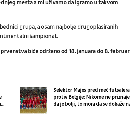
slednjeg mesta a mi uživamo da igramo u takvom
bednici grupa, a osam najbolje drugoplasiranih
ontinentalni šampionat.
 prvenstva biće održano od 18. januara do 8. februar
Selektor Majes pred meč futsalera
e
protiv Belgije: Nikome ne prizna
n
da je bolji, to mora da se dokaže n
terenu