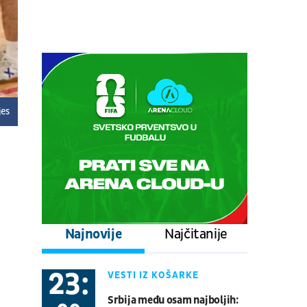
06.08.
01:00
UŽIVO
Centralni teren, dan 4,
popodnevna sesija
Tenis
ATP 1000 - Montreal
06.08.
18:30
UŽIVO
jes
Centralni teren, dan 4,
prepodnevna sesija
Tenis
WTA 1000 - Toronto
06.08.
20:00
UŽIVO
Twente - Dun. Streda
Najnovije
Najčitanije
UEFA LIGA KONFERENCIJA -
Fudbal
Kvalifikacije
23:
VESTI IZ KOŠARKE
08.08.
20:30
UŽIVO
Srbija među osam najboljih:
Real Betis - Bournemouth