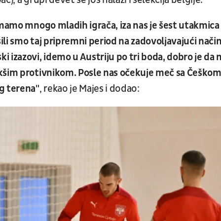
), a grupi devet se još nalazi i selekcija belgije.
imamo mnogo mladih igrača, iza nas je šest utakmica
li smo taj pripremni period na zadovoljavajući način
 izazovi, idemo u Austriju po tri boda, dobro je da 
akšim protivnikom. Posle nas očekuje meč sa Češkom
g terena"
, rekao je Majes i dodao: