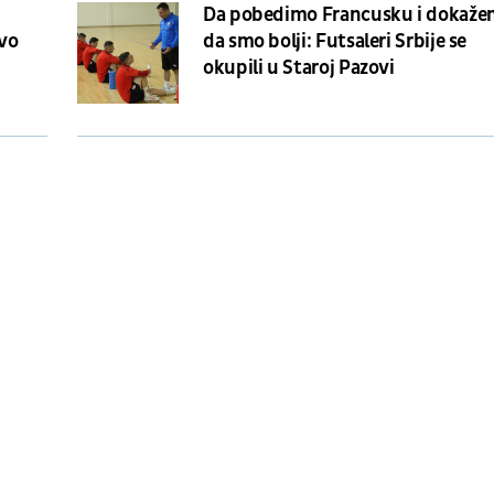
Da pobedimo Francusku i dokaž
tvo
da smo bolji: Futsaleri Srbije se
okupili u Staroj Pazovi