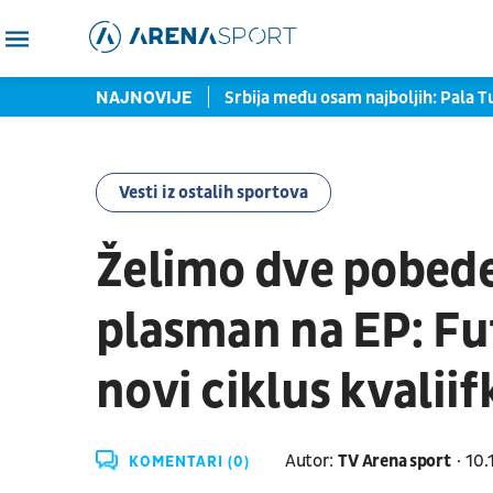
UFC zvezda prozvala Srbina
NAJNOVIJE
Srbija među osam najboljih: Pala Tu
Vesti iz ostalih sportova
Želimo dve pobede 
plasman na EP: Fut
novi ciklus kvaliif
Autor:
TV Arena sport
10.
KOMENTARI (0)