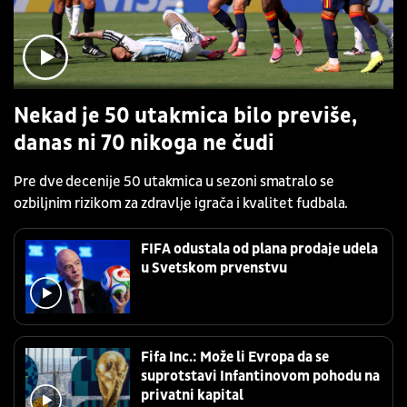
Nekad je 50 utakmica bilo previše,
danas ni 70 nikoga ne čudi
Pre dve decenije 50 utakmica u sezoni smatralo se
ozbiljnim rizikom za zdravlje igrača i kvalitet fudbala.
FIFA odustala od plana prodaje udela
u Svetskom prvenstvu
Fifa Inc.: Može li Evropa da se
suprotstavi Infantinovom pohodu na
privatni kapital