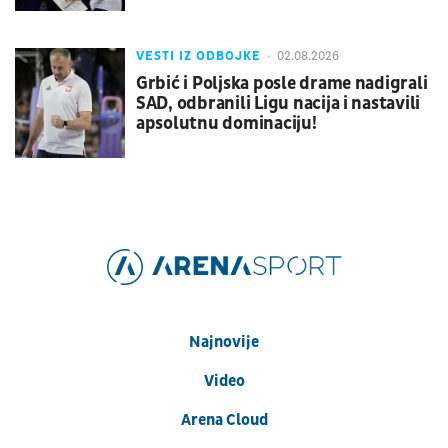
VESTI IZ ODBOJKE
02.08.2026
Grbić i Poljska posle drame nadigrali
SAD, odbranili Ligu nacija i nastavili
apsolutnu dominaciju!
Najnovije
Video
Arena Cloud