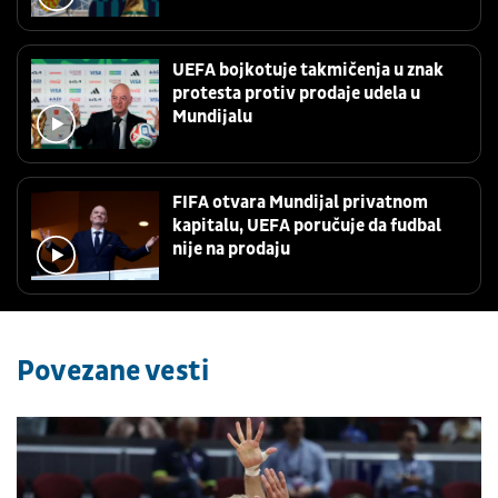
UEFA bojkotuje takmičenja u znak
protesta protiv prodaje udela u
Mundijalu
FIFA otvara Mundijal privatnom
kapitalu, UEFA poručuje da fudbal
nije na prodaju
Povezane vesti