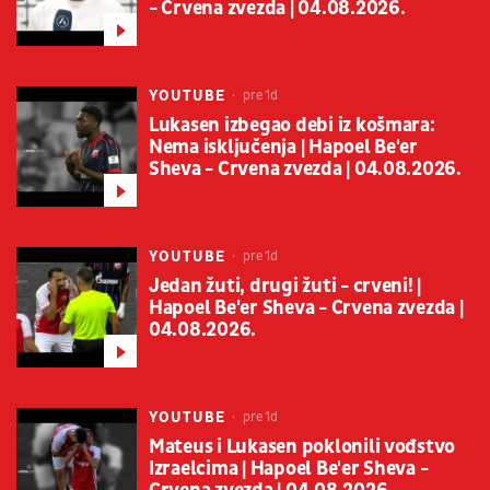
- Crvena zvezda | 04.08.2026.
YOUTUBE
pre 1d
Lukasen izbegao debi iz košmara:
Nema isključenja | Hapoel Be'er
Sheva - Crvena zvezda | 04.08.2026.
YOUTUBE
pre 1d
Jedan žuti, drugi žuti - crveni! |
Hapoel Be'er Sheva - Crvena zvezda |
04.08.2026.
YOUTUBE
pre 1d
Mateus i Lukasen poklonili vođstvo
Izraelcima | Hapoel Be'er Sheva -