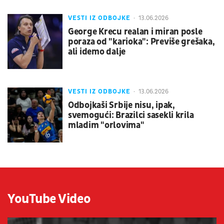
VESTI IZ ODBOJKE
13.06.2026
George Krecu realan i miran posle
poraza od "karioka": Previše grešaka,
ali idemo dalje
VESTI IZ ODBOJKE
13.06.2026
Odbojkaši Srbije nisu, ipak,
svemogući: Brazilci sasekli krila
mladim "orlovima"
YouTube Video