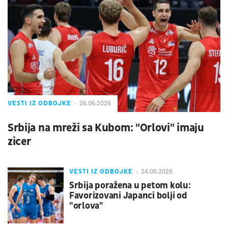
VESTI IZ ODBOJKE
26.06.2026
Srbija na mreži sa Kubom: "Orlovi" imaju
zicer
VESTI IZ ODBOJKE
24.06.2026
Srbija poražena u petom kolu:
Favorizovani Japanci bolji od
"orlova"