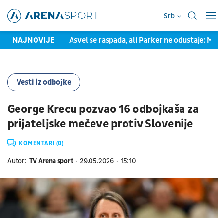
Srb
 125 miliona evra
NAJNOVIJE
Asvel se raspada, ali Parker ne odustaje: Mo
Vesti iz odbojke
George Krecu pozvao 16 odbojkaša za
prijateljske mečeve protiv Slovenije
KOMENTARI (0)
Autor:
TV Arena sport
29.05.2026
15:10