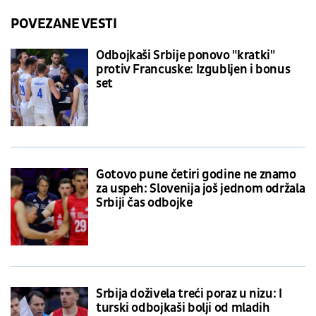
POVEZANE VESTI
Odbojkaši Srbije ponovo "kratki"
protiv Francuske: Izgubljen i bonus
set
Gotovo pune četiri godine ne znamo
za uspeh: Slovenija još jednom održala
Srbiji čas odbojke
Srbija doživela treći poraz u nizu: I
turski odbojkaši bolji od mladih