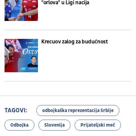
"orlova" u Ligi nacija
Krecuov zalog za budućnost
TAGOVI:
odbojkaška reprezentacija Srbije
Odbojka
Slovenija
Prijateljski meč