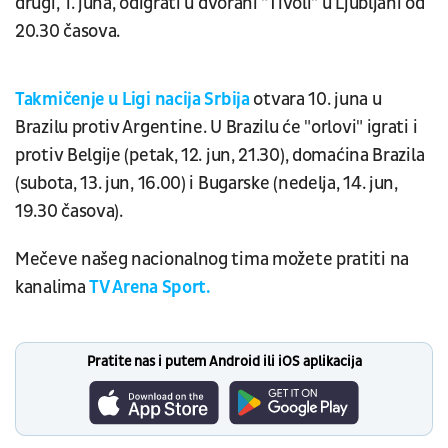
drugi, 1. juna, odigrati u dvorani "Tivoli" u Ljubljani od
20.30 časova.
Takmičenje u Ligi nacija Srbija
otvara 10. juna u
Brazilu protiv Argentine. U Brazilu će "orlovi" igrati i
protiv Belgije (petak, 12. jun, 21.30), domaćina Brazila
(subota, 13. jun, 16.00) i Bugarske (nedelja, 14. jun,
19.30 časova).
Mečeve našeg nacionalnog tima možete pratiti na
kanalima
TV Arena Sport.
Pratite nas i putem Android ili iOS aplikacija