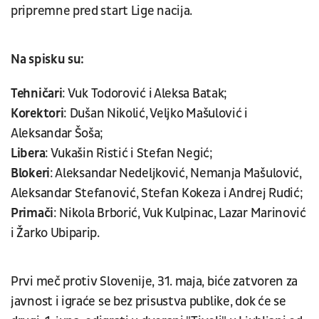
pripremne pred start Lige nacija.
Na spisku su:
Tehničari
: Vuk Todorović i Aleksa Batak;
Korektori
: Dušan Nikolić, Veljko Mašulović i
Aleksandar Šoša;
Libera
: Vukašin Ristić i Stefan Negić;
Blokeri
: Aleksandar Nedeljković, Nemanja Mašulović,
Aleksandar Stefanović, Stefan Kokeza i Andrej Rudić;
Primači
: Nikola Brborić, Vuk Kulpinac, Lazar Marinović
i Žarko Ubiparip.
Prvi meč protiv Slovenije, 31. maja, biće zatvoren za
javnost i igraće se bez prisustva publike, dok će se