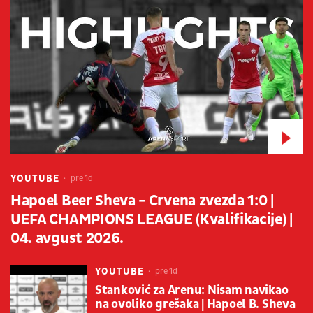
YOUTUBE
pre 1d
Hapoel Beer Sheva - Crvena zvezda 1:0 |
UEFA CHAMPIONS LEAGUE (Kvalifikacije) |
04. avgust 2026.
YOUTUBE
pre 1d
Stanković za Arenu: Nisam navikao
na ovoliko grešaka | Hapoel B. Sheva