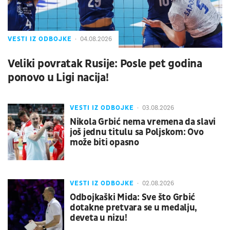
VESTI IZ ODBOJKE
04.08.2026
Veliki povratak Rusije: Posle pet godina
ponovo u Ligi nacija!
VESTI IZ ODBOJKE
03.08.2026
Nikola Grbić nema vremena da slavi
još jednu titulu sa Poljskom: Ovo
može biti opasno
VESTI IZ ODBOJKE
02.08.2026
Odbojkaški Mida: Sve što Grbić
dotakne pretvara se u medalju,
deveta u nizu!