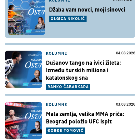
KOLUMNE
05.08.2026
Džaba vam novci, moji sinovci
OLGICA NIKOLIĆ
KOLUMNE
04.08.2026
Dušanov tango na ivici žileta:
Između turskih miliona i
katalonskog sna
RANKO ČABARKAPA
KOLUMNE
03.08.2026
Mala zemlja, velika MMA priča:
Beograd položio UFC ispit
ĐORĐE TOMOVIĆ