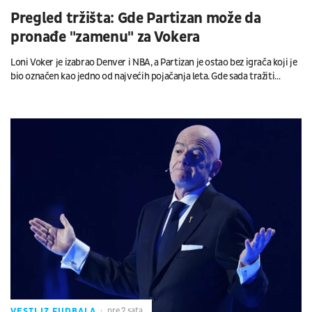
Pregled tržišta: Gde Partizan može da
pronađe "zamenu" za Vokera
Loni Voker je izabrao Denver i NBA, a Partizan je ostao bez igrača koji je
bio označen kao jedno od najvećih pojačanja leta. Gde sada tražiti
zamenu?
VESTI IZ FUDBALA
pre 2 sata