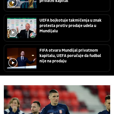
privatni kapital
UEFA bojkotuje takmičenja u znak
protesta protiv prodaje udela u
Mundijalu
FIFA otvara Mundijal privatnom
kapitalu, UEFA poručuje da fudbal
nije na prodaju