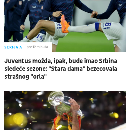
SERIJA A
pre 12 minuta
Juventus možda, ipak, bude imao Srbina
sledeće sezone: "Stara dama" bezecovala
strašnog "orla"