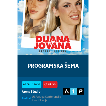
PROGRAMSKA ŠEMA
06.08.
20:30
UŽIVO
Arena Studio
UEFA Liga Konferencija -
Fudbal
Kvalifikacije