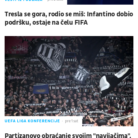
Tresla se gora, rodio se miš: Infantino dobio
podršku, ostaje na čelu FIFA
UEFA LIGA KONFERENCIJE
pre 1 sat
Partizanovo obraćanje svojim "navijačima",