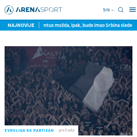
Srb
ventus možda, ipak, bude imao Srbina sledeće sezone: "Stara d
NAJNOVIJE
EVROLIGA KK PARTIZAN
pre 2 sata