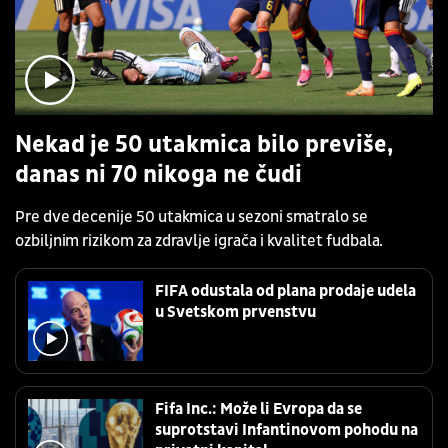
Nekad je 50 utakmica bilo previše,
danas ni 70 nikoga ne čudi
Pre dve decenije 50 utakmica u sezoni smatralo se
ozbiljnim rizikom za zdravlje igrača i kvalitet fudbala.
FIFA odustala od plana prodaje udela
u Svetskom prvenstvu
Fifa Inc.: Može li Evropa da se
suprotstavi Infantinovom pohodu na