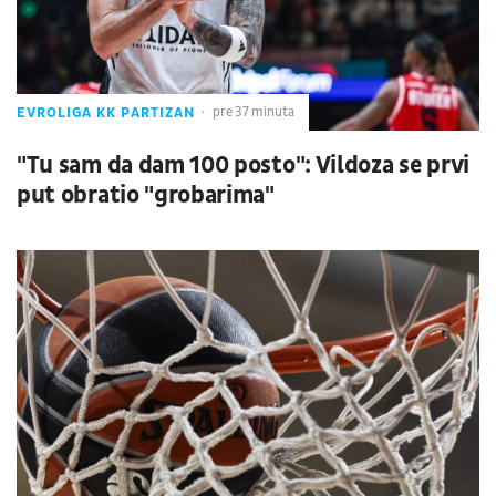
EVROLIGA KK PARTIZAN
pre 37 minuta
"Tu sam da dam 100 posto": Vildoza se prvi
put obratio "grobarima"