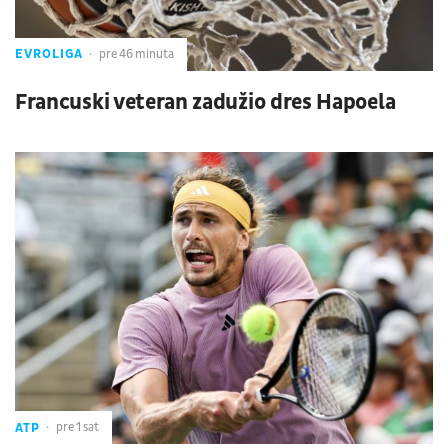
EVROLIGA
pre 46 minuta
Francuski veteran zadužio dres Hapoela
ATP
pre 1 sat