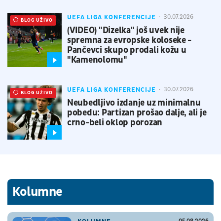
UEFA LIGA KONFERENCIJE
30.07.2026
UŽIVO
BLOG UŽIVO
(VIDEO) "Dizelka" još uvek nije
spremna za evropske koloseke -
Pančevci skupo prodali kožu u
"Kamenolomu"
UEFA LIGA KONFERENCIJE
30.07.2026
UŽIVO
BLOG UŽIVO
Neubedljivo izdanje uz minimalnu
pobedu: Partizan prošao dalje, ali je
crno-beli oklop porozan
Kolumne