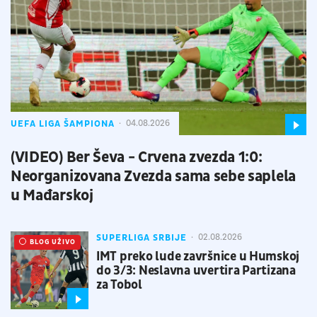
UEFA LIGA ŠAMPIONA
04.08.2026
(VIDEO) Ber Ševa - Crvena zvezda 1:0:
Neorganizovana Zvezda sama sebe saplela
u Mađarskoj
SUPERLIGA SRBIJE
02.08.2026
UŽIVO
BLOG UŽIVO
IMT preko lude završnice u Humskoj
do 3/3: Neslavna uvertira Partizana
za Tobol