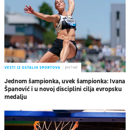
VESTI IZ OSTALIH SPORTOVA
pre 1 sat
Jednom šampionka, uvek šampionka: Ivana
Španović i u novoj disciplini cilja evropsku
medalju