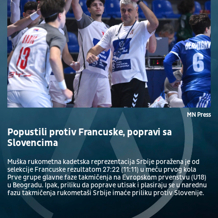
MN Press
Popustili protiv Francuske, popravi sa
Slovencima
Muška rukometna kadetska reprezentacija Srbije poražena je od
selekcije Francuske rezultatom 27:22 (11:11) u meču prvog kola
Prve grupe glavne faze takmičenja na Evropskom prvenstvu (U18)
u Beogradu. Ipak, priliku da poprave utisak i plasiraju se u narednu
fazu takmičenja rukometaši Srbije imaće priliku protiv Slovenije.