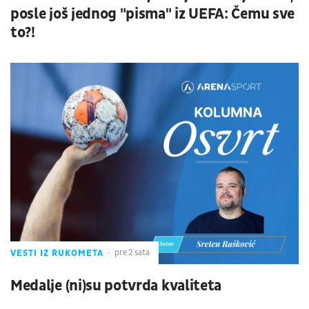
posle još jednog "pisma" iz UEFA: Čemu sve
to?!
VESTI IZ RUKOMETA
pre 2 sata
Medalje (ni)su potvrda kvaliteta