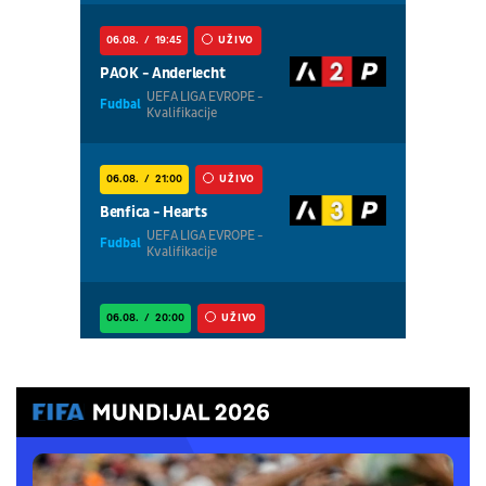
06.08.
19:45
UŽIVO
PAOK - Anderlecht
UEFA LIGA EVROPE -
Fudbal
Kvalifikacije
06.08.
21:00
UŽIVO
Benfica - Hearts
UEFA LIGA EVROPE -
Fudbal
Kvalifikacije
06.08.
20:00
UŽIVO
Ajax - Shelbourne
UEFA LIGA
Fudbal
KONFERENCIJA -
Kvalifikacije
06.08.
20:00
UŽIVO