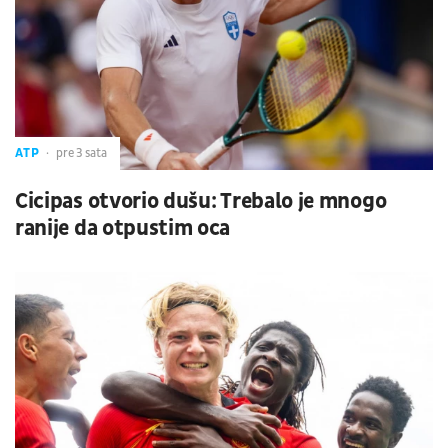
ATP
pre 3 sata
Cicipas otvorio dušu: Trebalo je mnogo
ranije da otpustim oca