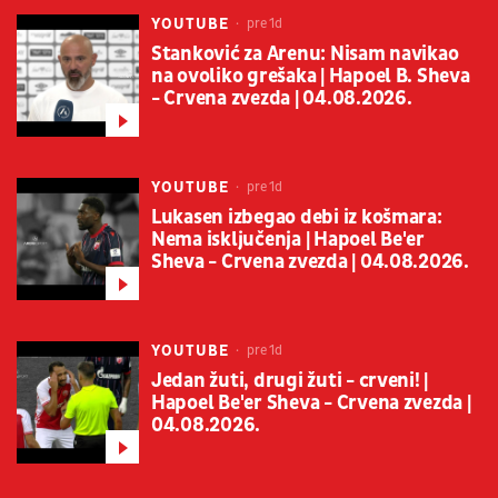
YOUTUBE
pre 1d
Stanković za Arenu: Nisam navikao
na ovoliko grešaka | Hapoel B. Sheva
- Crvena zvezda | 04.08.2026.
YOUTUBE
pre 1d
Lukasen izbegao debi iz košmara:
Nema isključenja | Hapoel Be'er
Sheva - Crvena zvezda | 04.08.2026.
YOUTUBE
pre 1d
Jedan žuti, drugi žuti - crveni! |
Hapoel Be'er Sheva - Crvena zvezda |
04.08.2026.