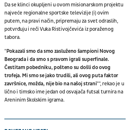
Da se klinci okupljeni u ovom misionarskom projektu
najveće regionalne sportske televizije (i) ovim
putem, na pravi način, pripremaju za svet odraslih,
potvrđuju i reči Vuka Ristivojčevića iz poraženog
tabora.
"
Pokazali smo da smo zasluženo šampioni Novog
Beograda i da smo s pravom igrali superfinale.
Čestitam pobedniku, pošteno su došli do ovog
trofeja. Mi smo se jako trudili, ali ovog puta faktor
završnice, možda, nije bio na našoj strani
"", rekao je u
lično i timsko ime jedan od osvajača futsal turnira na
Areninim školskim igrama.