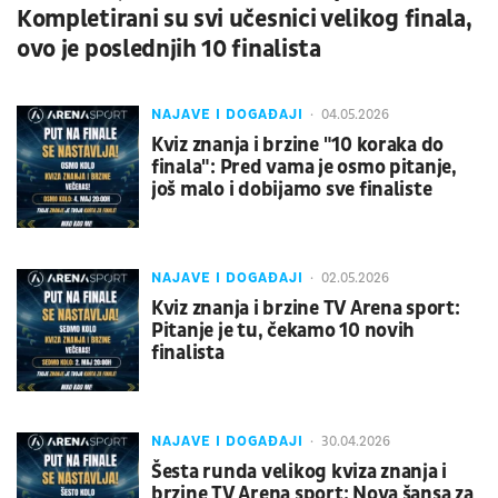
Kompletirani su svi učesnici velikog finala,
ovo je poslednjih 10 finalista
NAJAVE I DOGAĐAJI
04.05.2026
Kviz znanja i brzine "10 koraka do
finala": Pred vama je osmo pitanje,
još malo i dobijamo sve finaliste
NAJAVE I DOGAĐAJI
02.05.2026
Kviz znanja i brzine TV Arena sport:
Pitanje je tu, čekamo 10 novih
finalista
NAJAVE I DOGAĐAJI
30.04.2026
Šesta runda velikog kviza znanja i
brzine TV Arena sport: Nova šansa za