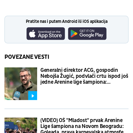
Pratite nas i putem Android ili iOS aplikacija
POVEZANE VESTI
Generalni direktor ACG, gospodin
Nebojša Žugić, podvlači crtu ispod još
jedne Arenine lige šampiona:
Motivišemo i inspirišemo decu!
(VIDEO) OŠ "Mladost" prvak Arenine
Lige šampiona na Novom Beogradu:
Goleada, prava karnevalska atmosfera