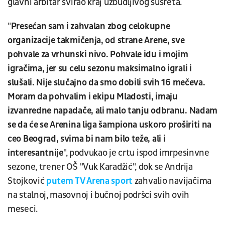
glavni arbitar svirao kraj uzbudljivog susreta.
"
Presećan sam i zahvalan zbog celokupne
organizacije takmičenja, od strane Arene, sve
pohvale za vrhunski nivo. Pohvale idu i mojim
igračima, jer su celu sezonu maksimalno igrali i
slušali. Nije slučajno da smo dobili svih 16 mečeva.
Moram da pohvalim i ekipu Mladosti, imaju
izvanredne napadače, ali malo tanju odbranu. Nadam
se da će se Arenina liga šampiona uskoro proširiti na
ceo Beograd, svima bi nam bilo teže, ali i
interesantnije
", podvukao je crtu ispod imrpesinvne
sezone, trener OŠ "Vuk Karadžić", dok se Andrija
Stojković
putem TV Arena sport
zahvalio navijačima
na stalnoj, masovnoj i bučnoj podršci svih ovih
meseci.