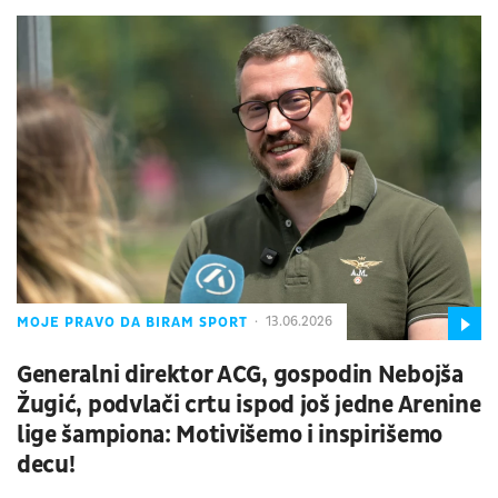
MOJE PRAVO DA BIRAM SPORT
13.06.2026
Generalni direktor ACG, gospodin Nebojša
Žugić, podvlači crtu ispod još jedne Arenine
lige šampiona: Motivišemo i inspirišemo
decu!