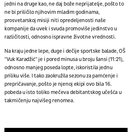
jedni na druge kao, ne daj bože neprijatelje, pošto to
ne bi priličilo njihovim mladim godinama,
prosvetarskoj misiji niti opredeljenosti naše
kompanije da uvek i svuda promoviše jedinstvo u
različitosti, odnosno ispravne životne vrednosti.
Na kraju jedne lepe, duge i dečije sportske balade, OŠ
"Vuk Karadžić" je i pored minusa u broju šansi (11:21),
odnosno manjeg poseda lopte, iskoristila jednu
priliku više. I tako zaokružila sezonu za pamćenje i
prepričavanje, pošto je njenoj ekipi ovo bila 16.
pobeda u isto toliko mečeva debitantskog učešća u
takmičenju najvišeg renomea.