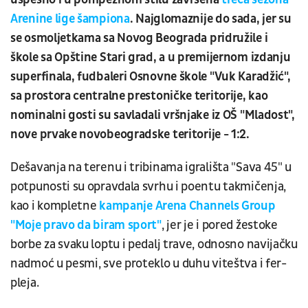
Arenine lige šampiona
. Najglomaznije do sada, jer su
se osmoljetkama sa Novog Beograda pridružile i
škole sa Opštine Stari grad, a u premijernom izdanju
superfinala, fudbaleri Osnovne škole "Vuk Karadžić",
sa prostora centralne prestoničke teritorije, kao
nominalni gosti su savladali vršnjake iz OŠ "Mladost",
nove prvake novobeogradske teritorije - 1:2.
Dešavanja na terenu i tribinama igrališta "Sava 45" u
potpunosti su opravdala svrhu i poentu takmičenja,
kao i kompletne
kampanje Arena Channels Group
"Moje pravo da biram sport"
, jer je i pored žestoke
borbe za svaku loptu i pedalj trave, odnosno navijačku
nadmoć u pesmi, sve proteklo u duhu viteštva i fer-
pleja.