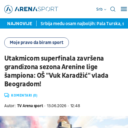
Srb
a prozvala Srbina
NAJNOVIJE
Srbija među osam najboljih: Pala Turska, sle
Moje pravo da biram sport
Utakmicom superfinala završena
grandizona sezona Arenine lige
šampiona: OŠ "Vuk Karadžić" vlada
Beogradom!
KOMENTARI (0)
Autor:
TV Arena sport
13.06.2026
12:48