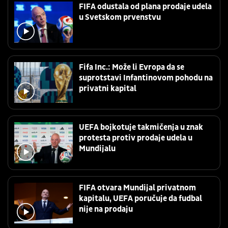
FIFA odustala od plana prodaje udela
u Svetskom prvenstvu
Fifa Inc.: Može li Evropa da se
suprotstavi Infantinovom pohodu na
privatni kapital
UEFA bojkotuje takmičenja u znak
protesta protiv prodaje udela u
Mundijalu
FIFA otvara Mundijal privatnom
kapitalu, UEFA poručuje da fudbal
nije na prodaju