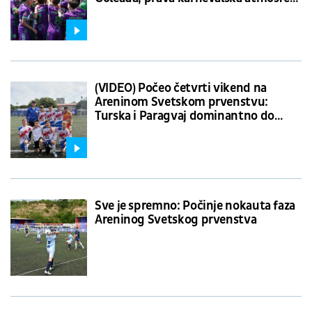
i velika pobeda kampanje ACG
(VIDEO) Počeo četvrti vikend na
Areninom Svetskom prvenstvu:
Turska i Paragvaj dominantno do
četvrtfinala
Sve je spremno: Počinje nokauta faza
Areninog Svetskog prvenstva