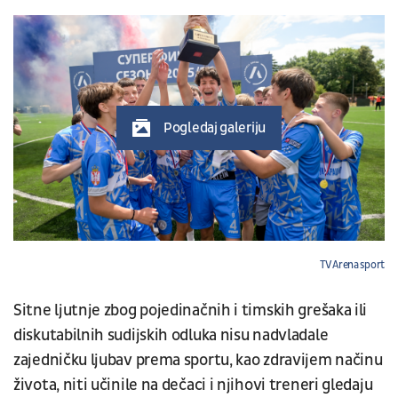
Pogledaj galeriju
TV Arena sport
Sitne ljutnje zbog pojedinačnih i timskih grešaka ili
diskutabilnih sudijskih odluka nisu nadvladale
zajedničku ljubav prema sportu, kao zdravijem načinu
života, niti učinile na dečaci i njihovi treneri gledaju