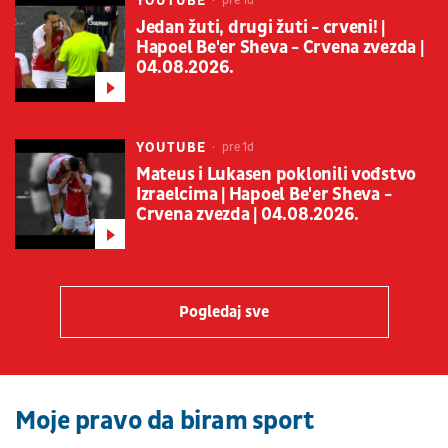
YOUTUBE
pre 1d
Jedan žuti, drugi žuti - crveni! |
Hapoel Be'er Sheva - Crvena zvezda |
04.08.2026.
YOUTUBE
pre 1d
Mateus i Lukasen poklonili vođstvo
Izraelcima | Hapoel Be'er Sheva -
Crvena zvezda | 04.08.2026.
Pogledaj sve
Moje pravo da biram sport