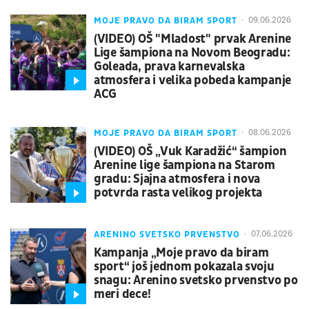
MOJE PRAVO DA BIRAM SPORT
09.06.2026
(VIDEO) OŠ "Mladost" prvak Arenine
Lige šampiona na Novom Beogradu:
Goleada, prava karnevalska
atmosfera i velika pobeda kampanje
ACG
MOJE PRAVO DA BIRAM SPORT
08.06.2026
(VIDEO) OŠ „Vuk Karadžić“ šampion
Arenine lige šampiona na Starom
gradu: Sjajna atmosfera i nova
potvrda rasta velikog projekta
ARENINO SVETSKO PRVENSTVO
07.06.2026
Kampanja „Moje pravo da biram
sport“ još jednom pokazala svoju
snagu: Arenino svetsko prvenstvo po
meri dece!