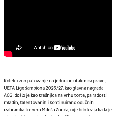
Kolektivno putovanje na jednu od utakmica prave,
UEFA Lige šampiona 2026/27, kao glavna nagrada
ACG, došlo je kao trešnjica na vrhu torte, pa radosti
mladih, talentovanih i kontinuirano odličnih
izabranika trenera Miloša Zorića, nije bilo kraja kada je