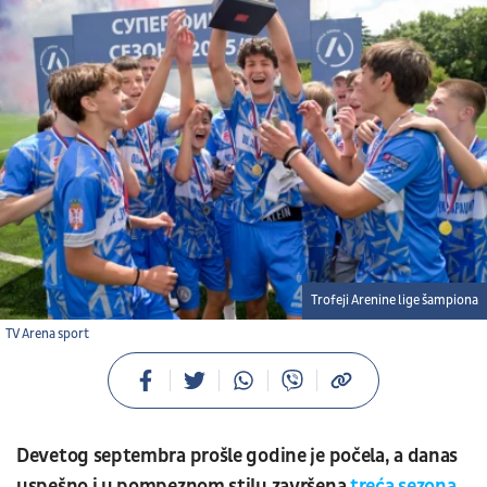
Trofeji Arenine lige šampiona
TV Arena sport
Devetog septembra prošle godine je počela, a danas
uspešno i u pompeznom stilu završena
treća sezona