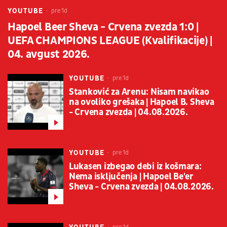
YOUTUBE
pre 1d
Hapoel Beer Sheva - Crvena zvezda 1:0 |
UEFA CHAMPIONS LEAGUE (Kvalifikacije) |
04. avgust 2026.
YOUTUBE
pre 1d
Stanković za Arenu: Nisam navikao
na ovoliko grešaka | Hapoel B. Sheva
- Crvena zvezda | 04.08.2026.
YOUTUBE
pre 1d
Lukasen izbegao debi iz košmara:
Nema isključenja | Hapoel Be'er
Sheva - Crvena zvezda | 04.08.2026.