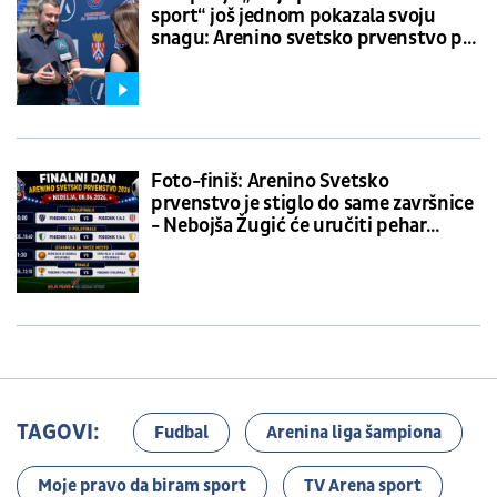
sport“ još jednom pokazala svoju
snagu: Arenino svetsko prvenstvo po
meri dece!
Foto-finiš: Arenino Svetsko
prvenstvo je stiglo do same završnice
- Nebojša Žugić će uručiti pehar
najboljoj ekipi
TAGOVI:
Fudbal
Arenina liga šampiona
Moje pravo da biram sport
TV Arena sport