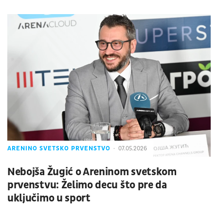
ARENINO SVETSKO PRVENSTVO
07.05.2026
Nebojša Žugić o Areninom svetskom
prvenstvu: Želimo decu što pre da
uključimo u sport