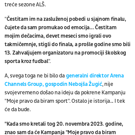
treće sezone ALŠ.
"
Čestitam im na zasluženoj pobedi u sjajnom finalu,
čujete da sam promukao od emocija... Čestitam
mojim dečacima, devet meseci smo igrali ovo
takmičemnje, stigli do finala, a prošle godine smo bili
13. Zahvaljujem organizatoru na promociji školskog
sporta kroz fudbal
".
A, svega toga ne bi bilo da
generalni direktor Arena
Channels Group, gospodin Nebojša Žugić
, nije
svojevremeno došao na ideju da pokrene Kampanju
"Moje pravo da biram sport". Ostalo je istorija... I tek
će da bude.
"Kada smo kretali tog 20. novembra 2023. godine,
znao sam da će Kampanja "Moje pravo da biram