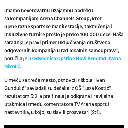
Imamo neverovatnu uzajamnu podršku
sa kompanijom Arena Channels Group, kroz
njene razne sportske manifestacije, takmičenja i
inkluzivne turnire prošlo je preko 100.000 dece. Naša
saradnja je pravi primer uključivanja društveno
odgovornih kompanija u rad lokalnih samouprava",
poručila je
predsednica Opštine Novi Beograd, Ivana
Nikolić.
U meču za treće mesto, osnovci iz škole "Ivan
Gundulić" savladali su dečake iz OŠ "Laza Kostić",
rezultatom 5:2, a pre finala je odigrana i revijalna
utakmica između komentatora TV Arena sport i
nastavnika, u kojoj su slavili prosvetari (2:1).