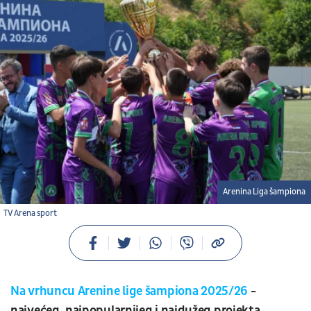
Arenina Liga šampiona
TV Arena sport
Na vrhuncu Arenine lige šampiona 2025/26
-
najvećeg, najpopularnijeg i najdužeg projekta