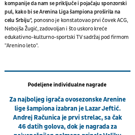
kompanije da nam se priključe i pojačaju sponzorski
pul, kako bi se Arenina Liga šampiona proširila na
celu Srbiju",
ponosno je konstatovao prvi čovek ACG,
Nebojša Žugić, zadovoljan i što uskoro kreće
edukativno-kulturno-sportski TV sadržaj pod firmom
"Arenino leto".
Podeljene individualne nagrade
Za najboljeg igrača ovosezonske Arenine
lige šampiona izabran je Lazar Jeftić.
Andrej Računica je prvi strelac, sa čak
46 datih golova, dok je nagrada za