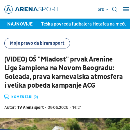
Srb
 pred potpisom
NAJNOVIJE
Teška povreda fudbalera Hetafea na meču s
Moje pravo da biram sport
(VIDEO) OŠ "Mladost" prvak Arenine
Lige šampiona na Novom Beogradu:
Goleada, prava karnevalska atmosfera
i velika pobeda kampanje ACG
KOMENTARI (0)
Autor:
TV Arena sport
09.06.2026
14:21