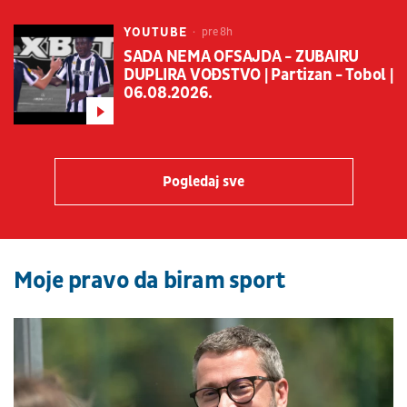
YOUTUBE
pre 8h
SADA NEMA OFSAJDA - ZUBAIRU
DUPLIRA VOĐSTVO | Partizan - Tobol |
06.08.2026.
Pogledaj sve
Moje pravo da biram sport