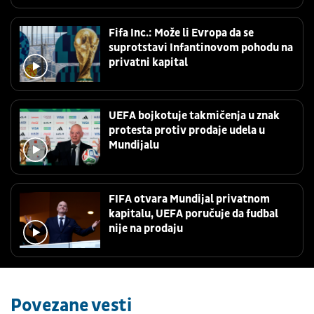
Fifa Inc.: Može li Evropa da se
suprotstavi Infantinovom pohodu na
privatni kapital
UEFA bojkotuje takmičenja u znak
protesta protiv prodaje udela u
Mundijalu
FIFA otvara Mundijal privatnom
kapitalu, UEFA poručuje da fudbal
nije na prodaju
Povezane vesti