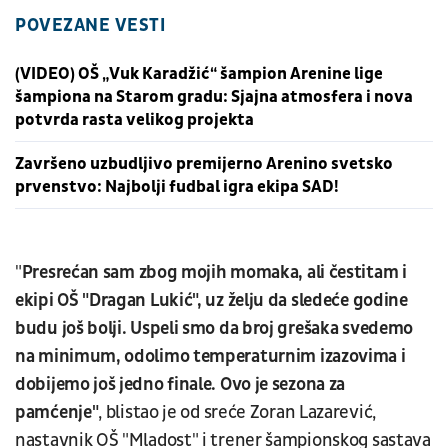
POVEZANE VESTI
(VIDEO) OŠ „Vuk Karadžić“ šampion Arenine lige
šampiona na Starom gradu: Sjajna atmosfera i nova
potvrda rasta velikog projekta
Završeno uzbudljivo premijerno Arenino svetsko
prvenstvo: Najbolji fudbal igra ekipa SAD!
"
Presrećan sam zbog mojih momaka, ali čestitam i
ekipi OŠ "Dragan Lukić", uz želju da sledeće godine
budu još bolji. Uspeli smo da broj grešaka svedemo
na minimum, odolimo temperaturnim izazovima i
dobijemo još jedno finale. Ovo je sezona za
pamćenje
"
, blistao je od sreće Zoran Lazarević,
nastavnik OŠ "Mladost" i trener šampionskog sastava