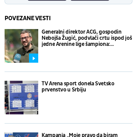
POVEZANE VESTI
Generalni direktor ACG, gospodin
Nebojša Žugić, podvlači crtu ispod još
jedne Arenine lige šampiona:
Motivišemo i inspirišemo decu!
TV Arena sport donela Svetsko
prvenstvo u Srbiju
Kampanja „Moje pravo da biram