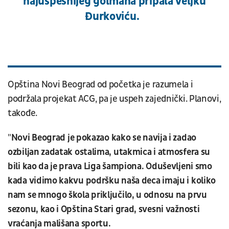
najuspešnijeg golmana pripala Veljku
Đurkoviću.
Opština Novi Beograd od početka je razumela i
podržala projekat ACG, pa je uspeh zajednički. Planovi,
takođe.
"
Novi Beograd je pokazao kako se navija i zadao
ozbiljan zadatak ostalima, utakmica i atmosfera su
bili kao da je prava Liga šampiona. Oduševljeni smo
kada vidimo kakvu podršku naša deca imaju i koliko
nam se mnogo škola priključilo, u odnosu na prvu
sezonu, kao i Opština Stari grad, svesni važnosti
vraćanja mališana sportu.