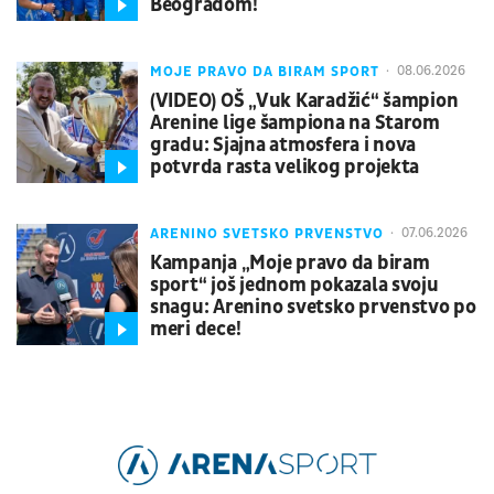
Beogradom!
MOJE PRAVO DA BIRAM SPORT
08.06.2026
(VIDEO) OŠ „Vuk Karadžić“ šampion
Arenine lige šampiona na Starom
gradu: Sjajna atmosfera i nova
potvrda rasta velikog projekta
ARENINO SVETSKO PRVENSTVO
07.06.2026
Kampanja „Moje pravo da biram
sport“ još jednom pokazala svoju
snagu: Arenino svetsko prvenstvo po
meri dece!