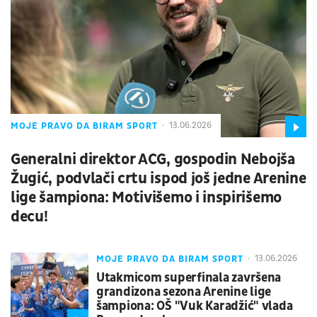
MOJE PRAVO DA BIRAM SPORT
13.06.2026
Generalni direktor ACG, gospodin Nebojša
Žugić, podvlači crtu ispod još jedne Arenine
lige šampiona: Motivišemo i inspirišemo
decu!
MOJE PRAVO DA BIRAM SPORT
13.06.2026
Utakmicom superfinala završena
grandizona sezona Arenine lige
šampiona: OŠ "Vuk Karadžić" vlada