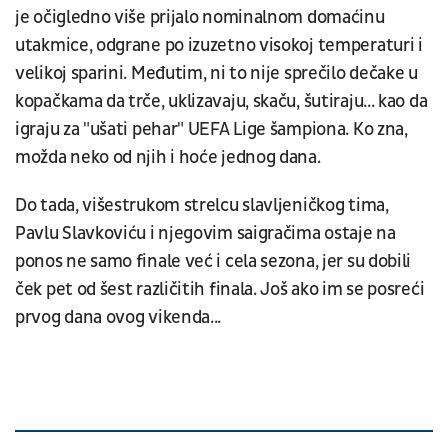
je očigledno više prijalo nominalnom domaćinu
utakmice, odgrane po izuzetno visokoj temperaturi i
velikoj sparini. Međutim, ni to nije sprečilo dečake u
kopačkama da trče, uklizavaju, skaču, šutiraju... kao da
igraju za "ušati pehar" UEFA Lige šampiona. Ko zna,
možda neko od njih i hoće jednog dana.
Do tada, višestrukom strelcu slavljeničkog tima,
Pavlu Slavkoviću i njegovim saigračima ostaje na
ponos ne samo finale već i cela sezona, jer su dobili
ček pet od šest različitih finala. Još ako im se posreći
prvog dana ovog vikenda...