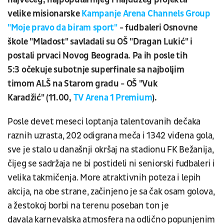
velike misionarske
Kampanje Arena Channels Group
"Moje pravo da biram sport"
- fudbaleri Osnovne
škole "Mladost" savladali su OŠ "Dragan Lukić" i
postali prvaci Novog Beograda. Pa ih posle tih
5:3 očekuje subotnje superfinale sa najboljim
timom ALŠ na Starom gradu - OŠ "Vuk
Karadžić" (11.00,
TV Arena 1 Premium
).
Posle devet meseci loptanja talentovanih dečaka
raznih uzrasta, 202 odigrana meča i 1342 viđena gola,
sve je stalo u današnji okršaj na stadionu FK Bežanija,
čijeg se sadržaja ne bi postideli ni seniorski fudbaleri i
velika takmičenja. More atraktivnih poteza i lepih
akcija, na obe strane, začinjeno je sa čak osam golova,
a žestokoj borbi na terenu poseban ton je
davala karnevalska atmosfera na odlično popunjenim