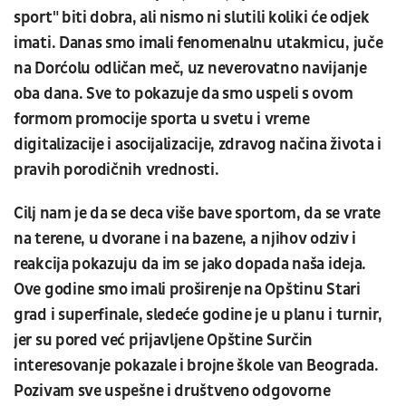
sport" biti dobra, ali nismo ni slutili koliki će odjek
imati. Danas smo imali fenomenalnu utakmicu, juče
na Dorćolu odličan meč, uz neverovatno navijanje
oba dana. Sve to pokazuje da smo uspeli s ovom
formom promocije sporta u svetu i vreme
digitalizacije i asocijalizacije, zdravog načina života i
pravih porodičnih vrednosti.
Cilj nam je da se deca više bave sportom, da se vrate
na terene, u dvorane i na bazene, a njihov odziv i
reakcija pokazuju da im se jako dopada naša ideja.
Ove godine smo imali proširenje na Opštinu Stari
grad i superfinale, sledeće godine je u planu i turnir,
jer su pored već prijavljene Opštine Surčin
interesovanje pokazale i brojne škole van Beograda.
Pozivam sve uspešne i društveno odgovorne