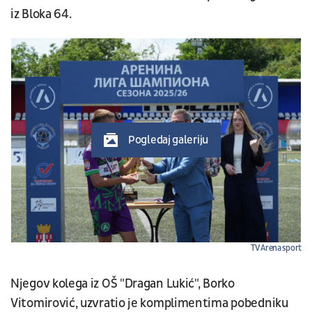
iz Bloka 64.
Pogledaj galeriju
TV Arena sport
Njegov kolega iz OŠ "Dragan Lukić", Borko
Vitomirović, uzvratio je komplimentima pobedniku