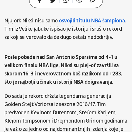
Njujork Niksi nisu samo
osvojili titulu NBA šampiona
.
Tim iz Velike jabuke ispisao je istoriju i srušio rekord
za koji se verovalo da će dugo ostati nedodirljiv.
Posle pobede nad San Antonio Sparsima od 4-1 u
velikom finalu NBA lige, Niksi su plej-of završili sa
skorom 16-3 i neverovatnom koš razlikom od +283,
što je najbolji učinak u istoriji NBA doigravanja.
Do sada je rekord držala legendarna generacija
Golden Stejt Voriorsa iz sezone 2016/17. Tim
predvođen Kevinom Durentom, Stefom Karijem,
Klejom Tompsonom i Drejmondom Grinom godinama
je važio za jedno od najdominantnijih izdanja koje je