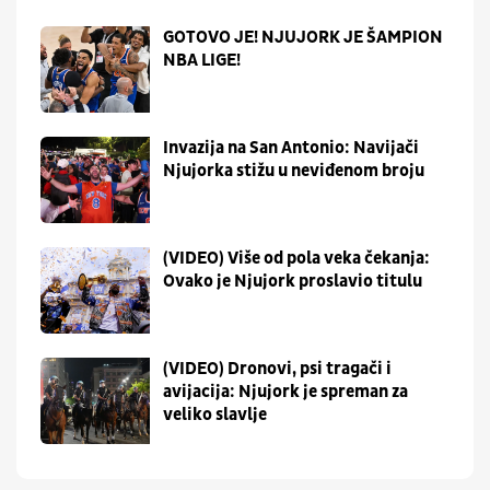
GOTOVO JE! NJUJORK JE ŠAMPION
NBA LIGE!
Invazija na San Antonio: Navijači
Njujorka stižu u neviđenom broju
(VIDEO) Više od pola veka čekanja:
Ovako je Njujork proslavio titulu
(VIDEO) Dronovi, psi tragači i
avijacija: Njujork je spreman za
veliko slavlje