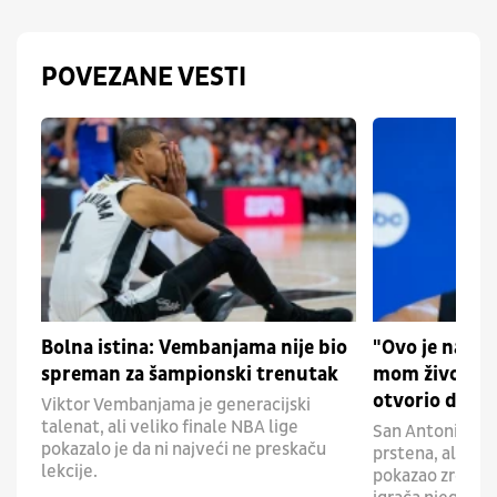
POVEZANE VESTI
Bolna istina: Vembanjama nije bio
"Ovo je najve
spreman za šampionski trenutak
mom životu"
otvorio dušu
Viktor Vembanjama je generacijski
talenat, ali veliko finale NBA lige
San Antonio je
pokazalo je da ni najveći ne preskaču
prstena, ali je
lekcije.
pokazao zrelost