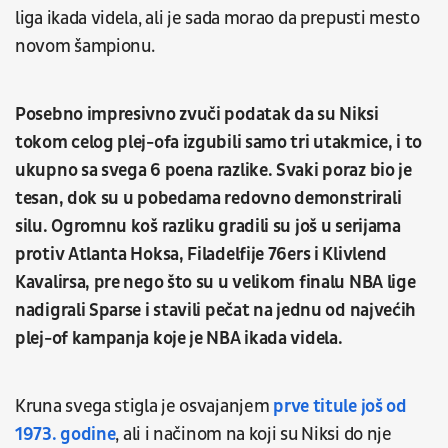
liga ikada videla, ali je sada morao da prepusti mesto
novom šampionu.
Posebno impresivno zvuči podatak da su Niksi
tokom celog plej-ofa izgubili samo tri utakmice, i to
ukupno sa svega 6 poena razlike. Svaki poraz bio je
tesan, dok su u pobedama redovno demonstrirali
silu. Ogromnu koš razliku gradili su još u serijama
protiv Atlanta Hoksa, Filadelfije 76ers i Klivlend
Kavalirsa, pre nego što su u velikom finalu NBA lige
nadigrali Sparse i stavili pečat na jednu od najvećih
plej-of kampanja koje je NBA ikada videla.
Kruna svega stigla je osvajanjem
prve titule još od
1973. godine
, ali i načinom na koji su Niksi do nje