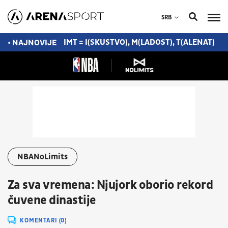
SRB
A DAM MAKSIMUM
IMT = I(SKUSTVO), M(LADOST), T(ALENAT)
O
• NAJNOVIJE
NBANoLimits
Za sva vremena: Njujork oborio rekord
čuvene dinastije
KOMENTARI (0)