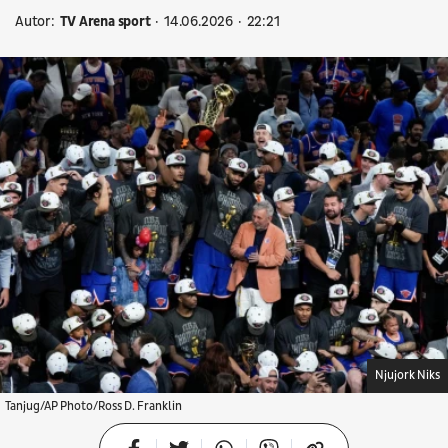
Autor:
TV Arena sport
14.06.2026
22:21
Njujork Niks
Tanjug/AP Photo/Ross D. Franklin