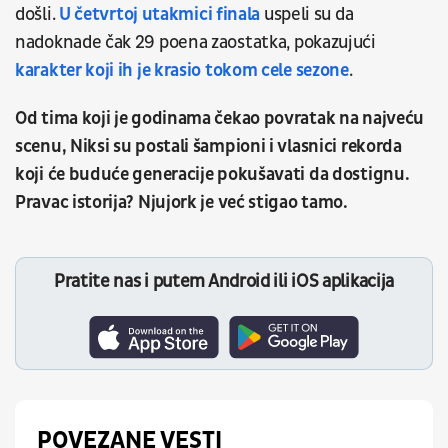
došli.
U četvrtoj utakmici finala
uspeli su da
nadoknade čak 29 poena zaostatka, pokazujući
karakter koji ih je krasio tokom cele sezone
.
Od tima koji je godinama čekao povratak na najveću
scenu, Niksi su postali šampioni i vlasnici rekorda
koji će buduće generacije pokušavati da dostignu.
Pravac istorija? Njujork je već stigao tamo.
Pratite nas i putem Android ili iOS aplikacija
POVEZANE VESTI