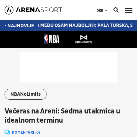
SRB
SRBINA
SRBIJA MEĐU OSAM NAJBOLJIH: PALA TURSKA, SLEDE
• NAJNOVIJE
NBANoLimits
Večeras na Areni: Sedma utakmica u
idealnom terminu
KOMENTARI (0)