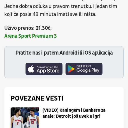
Jedna dobra odluka u pravom trenutku. I jedan tim
koji će posle 48 minuta imati sve ili ništa.
Uživo prenos: 21.30č,
Arena Sport Premium 3
Pratite nas i putem Android ili iOS aplikacija
POVEZANE VESTI
(VIDEO) Kaningem i Bankero za
anale: Detroit još uvek u igri