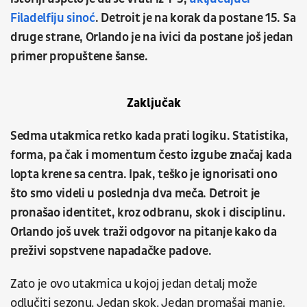
Filadelfiju sinoć
. Detroit je na korak da postane 15. Sa
druge strane, Orlando je na ivici da postane još jedan
primer propuštene šanse.
Zaključak
Sedma utakmica retko kada prati logiku. Statistika,
forma, pa čak i momentum često izgube značaj kada
lopta krene sa centra. Ipak, teško je ignorisati ono
što smo videli u poslednja dva meča. Detroit je
pronašao identitet, kroz odbranu, skok i disciplinu.
Orlando još uvek traži odgovor na pitanje kako da
preživi sopstvene napadačke padove.
Zato je ovo utakmica u kojoj jedan detalj može
odlučiti sezonu. Jedan skok. Jedan promašaj manje.