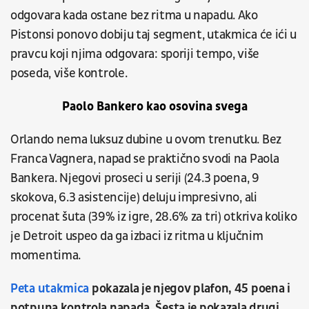
odgovara kada ostane bez ritma u napadu. Ako
Pistonsi ponovo dobiju taj segment, utakmica će ići u
pravcu koji njima odgovara: sporiji tempo, više
poseda, više kontrole.
Paolo Bankero kao osovina svega
Orlando nema luksuz dubine u ovom trenutku. Bez
Franca Vagnera, napad se praktično svodi na Paola
Bankera. Njegovi proseci u seriji (24.3 poena, 9
skokova, 6.3 asistencije) deluju impresivno, ali
procenat šuta (39% iz igre, 28.6% za tri) otkriva koliko
je Detroit uspeo da ga izbaci iz ritma u ključnim
momentima.
Peta utakmica
pokazala je njegov plafon, 45 poena i
potpuna kontrola napada. Šesta je pokazala drugi