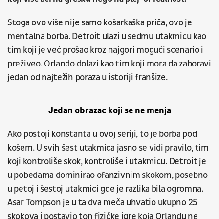
Stoga ovo više nije samo košarkaška priča, ovo je
mentalna borba. Detroit ulazi u sedmu utakmicu kao
tim koji je već prošao kroz najgori mogući scenario i
preživeo. Orlando dolazi kao tim koji mora da zaboravi
jedan od najtežih poraza u istoriji franšize.
Jedan obrazac koji se ne menja
Ako postoji konstanta u ovoj seriji, to je borba pod
košem. U svih šest utakmica jasno se vidi pravilo, tim
koji kontroliše skok, kontroliše i utakmicu. Detroit je
u pobedama dominirao ofanzivnim skokom, posebno
u petoj i šestoj utakmici gde je razlika bila ogromna.
Asar Tompson je u ta dva meča uhvatio ukupno 25
skokova i postavio ton fizičke igre koja Orlandu ne