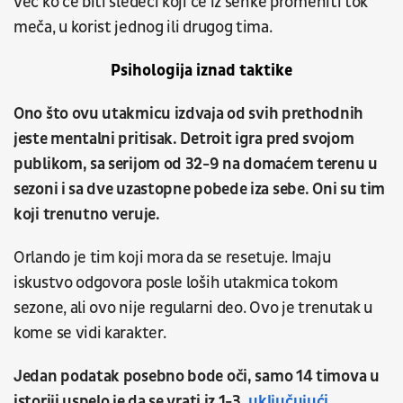
već ko će biti sledeći koji će iz senke promeniti tok
meča, u korist jednog ili drugog tima.
Psihologija iznad taktike
Ono što ovu utakmicu izdvaja od svih prethodnih
jeste mentalni pritisak. Detroit igra pred svojom
publikom, sa serijom od 32-9 na domaćem terenu u
sezoni i sa dve uzastopne pobede iza sebe. Oni su tim
koji trenutno veruje.
Orlando je tim koji mora da se resetuje. Imaju
iskustvo odgovora posle loših utakmica tokom
sezone, ali ovo nije regularni deo. Ovo je trenutak u
kome se vidi karakter.
Jedan podatak posebno bode oči, samo 14 timova u
istoriji uspelo je da se vrati iz 1-3,
uključujući