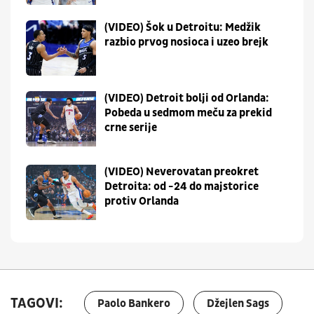
(VIDEO) Šok u Detroitu: Medžik
razbio prvog nosioca i uzeo brejk
(VIDEO) Detroit bolji od Orlanda:
Pobeda u sedmom meču za prekid
crne serije
(VIDEO) Neverovatan preokret
Detroita: od -24 do majstorice
protiv Orlanda
TAGOVI:
Paolo Bankero
Džejlen Sags