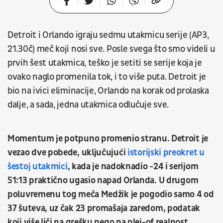
Detroit i Orlando igraju sedmu utakmicu serije (AP3,
21.30č) meč koji nosi sve. Posle svega što smo videli u
prvih šest utakmica, teško je setiti se serije koja je
ovako naglo promenila tok, i to više puta. Detroit je
bio na ivici eliminacije, Orlando na korak od prolaska
dalje, a sada, jedna utakmica odlučuje sve.
Momentum je potpuno promenio stranu. Detroit je
vezao dve pobede, uključujući
istorijski preokret u
šestoj utakmici
, kada je nadoknadio -24 i serijom
51:13 praktično ugasio napad Orlanda. U drugom
poluvremenu tog meča Medžik je pogodio samo 4 od
37 šuteva, uz čak 23 promašaja zaredom, podatak
koji više liči na grešku nego na plej-of realnost.