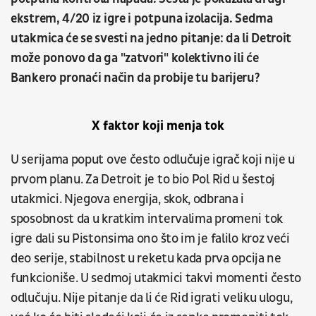
ekstrem, 4/20 iz igre i potpuna izolacija. Sedma
utakmica će se svesti na jedno pitanje: da li Detroit
može ponovo da ga "zatvori" kolektivno ili će
Bankero pronaći način da probije tu barijeru?
X faktor koji menja tok
U serijama poput ove često odlučuje igrač koji nije u
prvom planu. Za Detroit je to bio Pol Rid u šestoj
utakmici. Njegova energija, skok, odbrana i
sposobnost da u kratkim intervalima promeni tok
igre dali su Pistonsima ono što im je falilo kroz veći
deo serije, stabilnost u reketu kada prva opcija ne
funkcioniše. U sedmoj utakmici takvi momenti često
odlučuju. Nije pitanje da li će Rid igrati veliku ulogu,