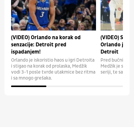
(VIDEO) Orlando na korak od
(VIDEO) Samo
senzacije: Detroit pred
Orlando još 
ispadanjem!
Detroit
Orlando je iskoristio haos u igri Detroita
Pred bučnim tri
i stigao na korak od prolaska, Medžik
Medžik je stiga
vodi 3-1 posle tvrde utakmice bez ritma
seriji, te sada v
i sa mnogo grešaka.