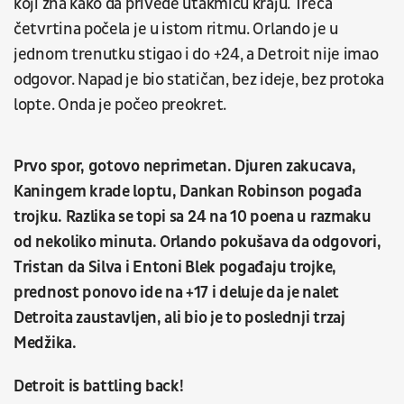
koji zna kako da privede utakmicu kraju. Treća
četvrtina počela je u istom ritmu. Orlando je u
jednom trenutku stigao i do +24, a Detroit nije imao
odgovor. Napad je bio statičan, bez ideje, bez protoka
lopte. Onda je počeo preokret.
Prvo spor, gotovo neprimetan. Djuren zakucava,
Kaningem krade loptu, Dankan Robinson pogađa
trojku. Razlika se topi sa 24 na 10 poena u razmaku
od nekoliko minuta. Orlando pokušava da odgovori,
Tristan da Silva i Entoni Blek pogađaju trojke,
prednost ponovo ide na +17 i deluje da je nalet
Detroita zaustavljen, ali bio je to poslednji trzaj
Medžika.
Detroit is battling back!