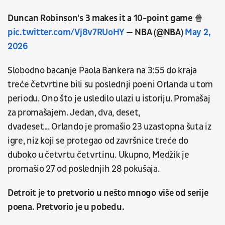
Duncan Robinson's 3 makes it a 10-point game 🍿
pic.twitter.com/Vj8v7RUoHY
— NBA (@NBA)
May 2,
2026
Slobodno bacanje Paola Bankera na 3:55 do kraja
treće četvrtine bili su poslednji poeni Orlanda u tom
periodu. Ono što je usledilo ulazi u istoriju. Promašaj
za promašajem. Jedan, dva, deset,
dvadeset... Orlando je promašio 23 uzastopna šuta iz
igre, niz koji se protegao od završnice treće do
duboko u četvrtu četvrtinu. Ukupno, Medžik je
promašio 27 od poslednjih 28 pokušaja.
Detroit je to pretvorio u nešto mnogo više od serije
poena. Pretvorio je u pobedu.