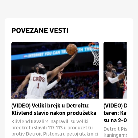
POVEZANE VESTI
(VIDEO) Veliki brejk u Detroitu:
(VIDEO) Detr
Klivlend slavio nakon produžetka
teren: Kavali
su na 2-0 u se
Klivlend Kavalirsi napravili su veliki
preokret i slavili 117:113 u produžetku
Detroit Pistons
protiv Detroit Pistonsa u petoj utakmici
Kaningemom, sa