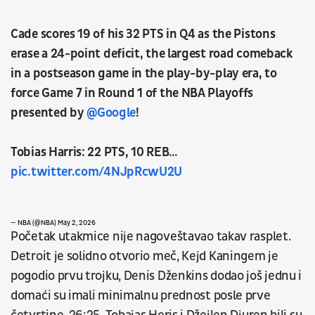
Cade scores 19 of his 32 PTS in Q4 as the Pistons
erase a 24-point deficit, the largest road comeback
in a postseason game in the play-by-play era, to
force Game 7 in Round 1 of the NBA Playoffs
presented by
@Google
!
Tobias Harris: 22 PTS, 10 REB…
pic.twitter.com/4NJpRcwU2U
— NBA (@NBA)
May 2, 2026
Početak utakmice nije nagoveštavao takav rasplet.
Detroit je solidno otvorio meč, Kejd Kaningem je
pogodio prvu trojku, Denis Dženkins dodao još jednu i
domaći su imali minimalnu prednost posle prve