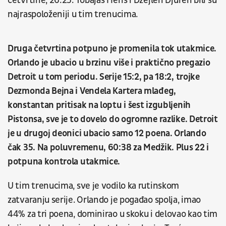
četvrtine, 26:25. Tobajas Heris i Džejlen Djuren bili su
najraspoloženiji u tim trenucima.
Druga četvrtina potpuno je promenila tok utakmice.
Orlando je ubacio u brzinu više i praktično pregazio
Detroit u tom periodu. Serije 15:2, pa 18:2, trojke
Dezmonda Bejna i Vendela Kartera mlađeg,
konstantan pritisak na loptu i šest izgubljenih
Pistonsa, sve je to dovelo do ogromne razlike.
Detroit
je u drugoj deonici ubacio samo 12 poena. Orlando
čak 35. Na poluvremenu, 60:38 za Medžik. Plus 22 i
potpuna kontrola utakmice.
U tim trenucima, sve je vodilo ka rutinskom
zatvaranju serije. Orlando je pogađao spolja, imao
44% za tri poena, dominirao u skoku i delovao kao tim