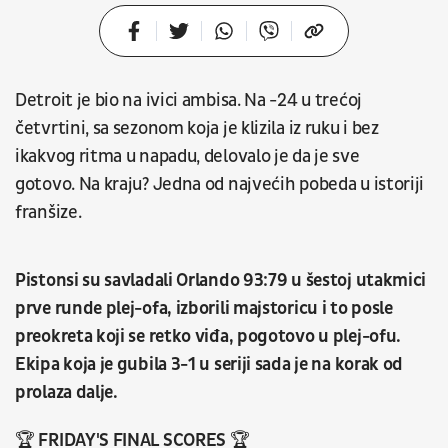
Detroit je bio na ivici ambisa. Na -24 u trećoj
četvrtini, sa sezonom koja je klizila iz ruku i bez
ikakvog ritma u napadu, delovalo je da je sve
gotovo. Na kraju? Jedna od najvećih pobeda u istoriji
franšize.
Pistonsi su savladali Orlando 93:79 u šestoj utakmici
prve runde plej-ofa, izborili majstoricu i to posle
preokreta koji se retko viđa, pogotovo u plej-ofu.
Ekipa koja je gubila 3-1 u seriji sada je na korak od
prolaza dalje.
🏆 FRIDAY'S FINAL SCORES 🏆