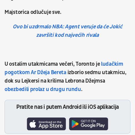
Majstorica odlučuje sve.
Ovo bi uzdrmalo NBA: Agent veruje da će Jokić
završiti kod najvećih rivala
U ostalim utakmicama večeri, Toronto je
ludačkim
pogotkom Ar Džeja Bereta
izborio sedmu utakmicu,
dok su Lejkersi na krilima Lebrona Džejmsa
obezbedili prolaz u drugu rundu
.
Pratite nas i putem Android ili iOS aplikacija