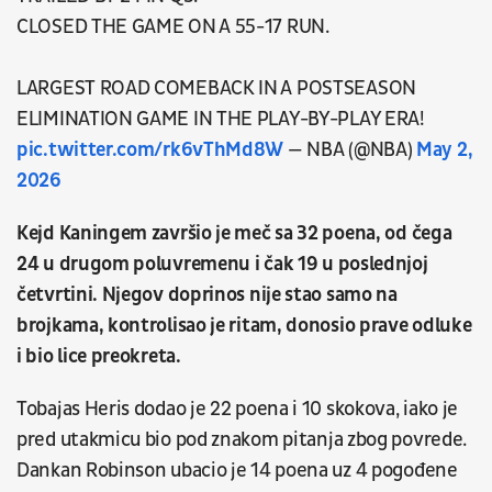
CLOSED THE GAME ON A 55-17 RUN.
LARGEST ROAD COMEBACK IN A POSTSEASON
ELIMINATION GAME IN THE PLAY-BY-PLAY ERA!
pic.twitter.com/rk6vThMd8W
— NBA (@NBA)
May 2,
2026
Kejd Kaningem završio je meč sa 32 poena, od čega
24 u drugom poluvremenu i čak 19 u poslednjoj
četvrtini. Njegov doprinos nije stao samo na
brojkama, kontrolisao je ritam, donosio prave odluke
i bio lice preokreta.
Tobajas Heris dodao je 22 poena i 10 skokova, iako je
pred utakmicu bio pod znakom pitanja zbog povrede.
Dankan Robinson ubacio je 14 poena uz 4 pogođene