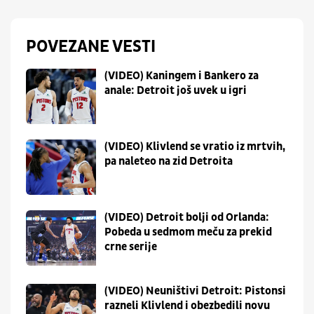
POVEZANE VESTI
(VIDEO) Kaningem i Bankero za
anale: Detroit još uvek u igri
(VIDEO) Klivlend se vratio iz mrtvih,
pa naleteo na zid Detroita
(VIDEO) Detroit bolji od Orlanda:
Pobeda u sedmom meču za prekid
crne serije
(VIDEO) Neuništivi Detroit: Pistonsi
razneli Klivlend i obezbedili novu