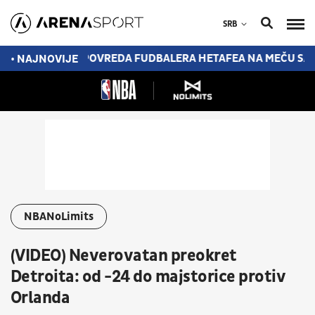
SRB
ISOM
TEŠKA POVREDA FUDBALERA HETAFEA NA MEČU SA M
• NAJNOVIJE
NBANoLimits
(VIDEO) Neverovatan preokret
Detroita: od -24 do majstorice protiv
Orlanda