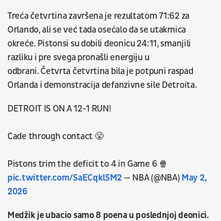
Treća četvrtina završena je rezultatom 71:62 za
Orlando, ali se već tada osećalo da se utakmica
okreće. Pistonsi su dobili deonicu 24:11, smanjili
razliku i pre svega pronašli energiju u
odbrani. Četvrta četvrtina bila je potpuni raspad
Orlanda i demonstracija defanzivne sile Detroita.
DETROIT IS ON A 12-1 RUN!
Cade through contact 😤
Pistons trim the deficit to 4 in Game 6 🍿
pic.twitter.com/SaECqklSM2
— NBA (@NBA)
May 2,
2026
Medžik je ubacio samo 8 poena u poslednjoj deonici.