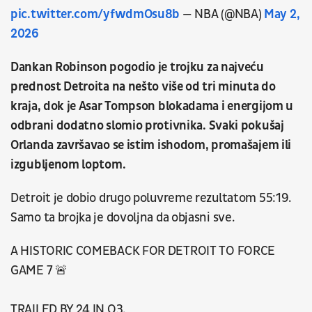
pic.twitter.com/yfwdmOsu8b
— NBA (@NBA)
May 2,
2026
Dankan Robinson pogodio je trojku za najveću
prednost Detroita na nešto više od tri minuta do
kraja, dok je Asar Tompson blokadama i energijom u
odbrani dodatno slomio protivnika. Svaki pokušaj
Orlanda završavao se istim ishodom, promašajem ili
izgubljenom loptom.
Detroit je dobio drugo poluvreme rezultatom 55:19.
Samo ta brojka je dovoljna da objasni sve.
A HISTORIC COMEBACK FOR DETROIT TO FORCE
GAME 7 🚨
TRAILED BY 24 IN Q3.