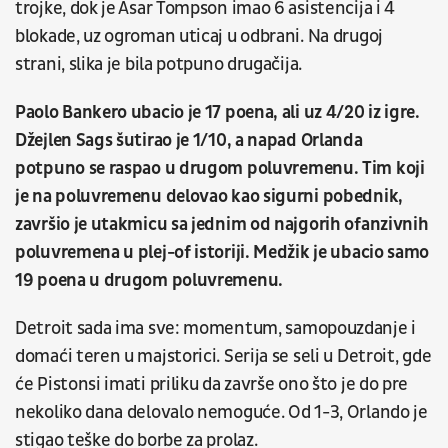
trojke, dok je Asar Tompson imao 6 asistencija i 4
blokade, uz ogroman uticaj u odbrani. Na drugoj
strani, slika je bila potpuno drugačija.
Paolo Bankero ubacio je 17 poena, ali uz 4/20 iz igre.
Džejlen Sags šutirao je 1/10, a napad Orlanda
potpuno se raspao u drugom poluvremenu. Tim koji
je na poluvremenu delovao kao sigurni pobednik,
završio je utakmicu sa jednim od najgorih ofanzivnih
poluvremena u plej-of istoriji. Medžik je ubacio samo
19 poena u drugom poluvremenu.
Detroit sada ima sve: momentum, samopouzdanje i
domaći teren u majstorici. Serija se seli u Detroit, gde
će Pistonsi imati priliku da završe ono što je do pre
nekoliko dana delovalo nemoguće. Od 1-3, Orlando je
stigao teške do borbe za prolaz.