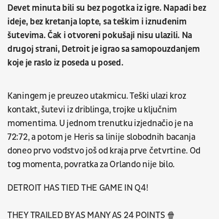
Devet minuta bili su bez pogotka iz igre. Napadi bez
ideje, bez kretanja lopte, sa teškim i iznuđenim
šutevima. Čak i otvoreni pokušaji nisu ulazili. Na
drugoj strani, Detroit je igrao sa samopouzdanjem
koje je raslo iz poseda u posed.
Kaningem je preuzeo utakmicu. Teški ulazi kroz
kontakt, šutevi iz driblinga, trojke u ključnim
momentima. U jednom trenutku izjednačio je na
72:72, a potom je Heris sa linije slobodnih bacanja
doneo prvo vođstvo još od kraja prve četvrtine. Od
tog momenta, povratka za Orlando nije bilo.
DETROIT HAS TIED THE GAME IN Q4!
THEY TRAILED BY AS MANY AS 24 POINTS 🍿