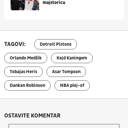
majstoricu
TAGOVI:
Detroit Pistons
Orlando Medžik
Kejd Kaningem
Tobajas Heris
Asar Tompson
Dankan Robinson
NBA plej-of
OSTAVITE KOMENTAR