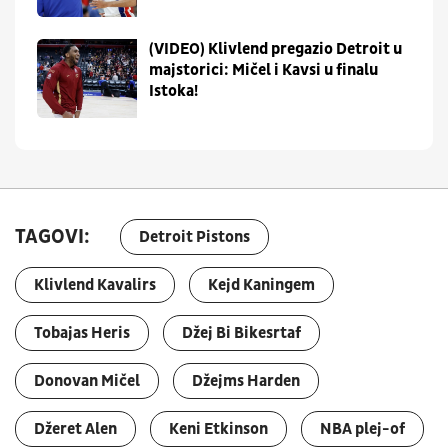
(VIDEO) Klivlend pregazio Detroit u
majstorici: Mičel i Kavsi u finalu
Istoka!
TAGOVI:
Detroit Pistons
Klivlend Kavalirs
Kejd Kaningem
Tobajas Heris
Džej Bi Bikesrtaf
Donovan Mičel
Džejms Harden
Džeret Alen
Keni Etkinson
NBA plej-of