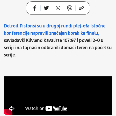
Detroit Pistonsi su u drugoj rundi plej-ofa Istočne
konferencije napravili značajan korak ka finalu,
savladavši Klivlend Kavalirse 107:97 i poveli 2-0 u
seriji i na taj način odbranili domaći teren na početku
serije.