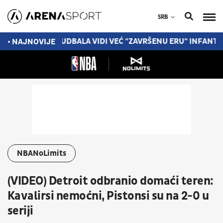
SRB
 ŠPANSKOG FUDBALA VIDI VEĆ "ZAVRŠENU ERU" INFANTINA
• NAJNOVIJE
NBANoLimits
(VIDEO) Detroit odbranio domaći teren:
Kavalirsi nemoćni, Pistonsi su na 2-0 u
seriji