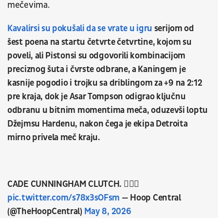
mečevima.
Kavalirsi su pokušali da se vrate u igru
serijom od
šest poena na startu četvrte četvrtine, kojom su
poveli, ali Pistonsi su odgovorili kombinacijom
preciznog šuta i čvrste odbrane, a Kaningem je
kasnije pogodio i trojku sa driblingom za +9 na 2:12
pre kraja, dok je Asar Tompson odigrao ključnu
odbranu u bitnim momentima meča, oduzevši loptu
Džejmsu Hardenu, nakon čega je ekipa Detroita
mirno privela meč kraju.
CADE CUNNINGHAM CLUTCH. 😮‍💨🔥
pic.twitter.com/s78x3sOFsm
— Hoop Central
(@TheHoopCentral)
May 8, 2026