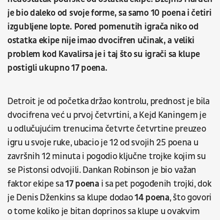
je bio daleko od svoje forme, sa samo 10 poena i četiri
izgubljene lopte. Pored pomenutih igrača niko od
ostatka ekipe nije imao dvocifren učinak, a veliki
problem kod Kavalirsa je i taj što su igrači sa klupe
postigli ukupno 17 poena.
Detroit je od početka držao kontrolu, prednost je bila
dvocifrena već u prvoj četvrtini, a Kejd Kaningem je
u odlučujućim trenucima četvrte četvrtine preuzeo
igru u svoje ruke, ubacio je 12 od svojih 25 poena u
završnih 12 minuta i pogodio ključne trojke kojim su
se Pistonsi odvojili. Dankan Robinson je bio važan
faktor ekipe sa
17 poena
i sa pet pogođenih trojki, dok
je Denis Dženkins sa klupe dodao
14 poena
, što govori
o tome koliko je bitan doprinos sa klupe u ovakvim