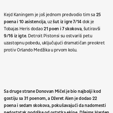
Kejd Kaningem je još jednom predvodio tim sa
25
poena i 10 asistencija
, uz
šut iz igre 7/14
dok je
Tobajas Heris dodao
21 poen i 7 skokova
, šutiravši
9/16 iz igte
. Detroit Pistonsi su ostvarili petu
uzastopnu pobedu, uključujući dramatičan preokret
protiv Orlando Medžika u prvom kolu.
Sa druge strane Donovan Mičel je bio najbolji kod
gostiju sa 31 poenom, a Džeret Alen je dodao 22
poena i sedam skokova, pokušavajući da nadomesti
nedostatak podrške od ostatka ekipe. Džejms Harden