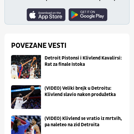
POVEZANE VESTI
Detroit Pistonsi i Klivlend Kavalirsi:
Rat za finale Istoka
(VIDEO) Veliki brejk u Detroitu:
Klivlend slavio nakon produžetka
(VIDEO) Klivlend se vratio iz mrtvih,
pa naleteo na zid Detroita