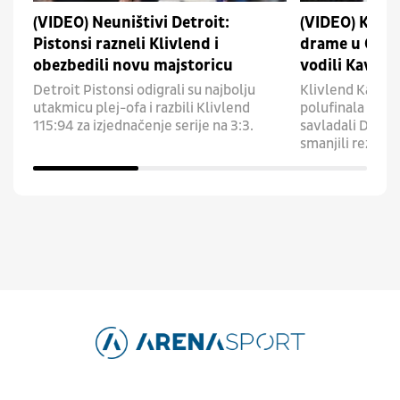
(VIDEO) Neuništivi Detroit:
(VIDEO) Klivl
Pistonsi razneli Klivlend i
drame u Ohaju
obezbedili novu majstoricu
vodili Kavse 
Detroit Pistonsi odigrali su najbolju
Klivlend Kavali
utakmicu plej-ofa i razbili Klivlend
polufinala Isto
115:94 za izjednačenje serije na 3:3.
savladali Detroi
smanjili rezultat