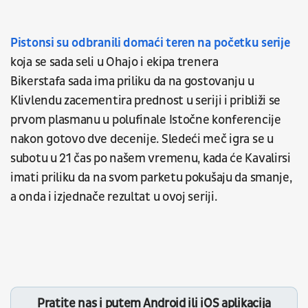
Pistonsi su odbranili domaći teren na početku serije
koja se sada seli u Ohajo i ekipa trenera
Bikerstafa sada ima priliku da na gostovanju u
Klivlendu zacementira prednost u seriji i približi se
prvom plasmanu u polufinale Istočne konferencije
nakon gotovo dve decenije. Sledeći meč igra se u
subotu u 21 čas po našem vremenu, kada će Kavalirsi
imati priliku da na svom parketu pokušaju da smanje,
a onda i izjednače rezultat u ovoj seriji.
Pratite nas i putem Android ili iOS aplikacija