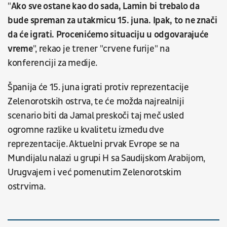
"
Ako sve ostane kao do sada, Lamin bi trebalo da
bude spreman za utakmicu 15. juna. Ipak, to ne znači
da će igrati. Procenićemo situaciju u odgovarajuće
vreme
", rekao je trener "crvene furije" na
konferenciji za medije.
Španija će 15. juna igrati protiv reprezentacije
Zelenorotskih ostrva, te će možda najrealniji
scenario biti da Jamal preskoči taj meč usled
ogromne razlike u kvalitetu između dve
reprezentacije. Aktuelni prvak Evrope se na
Mundijalu nalazi u grupi H sa Saudijskom Arabijom,
Urugvajem i već pomenutim Zelenorotskim
ostrvima.