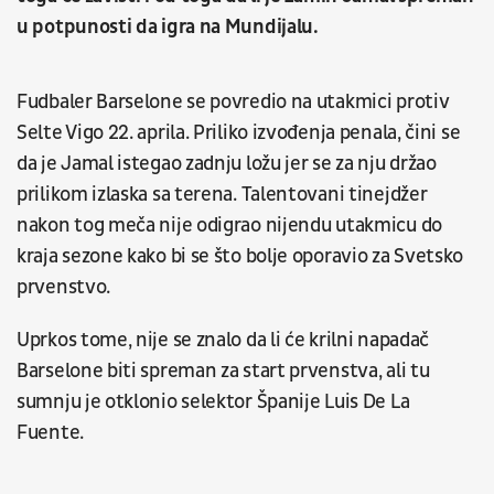
u potpunosti da igra na Mundijalu.
Fudbaler Barselone se povredio na utakmici protiv
Selte Vigo 22. aprila. Priliko izvođenja penala, čini se
da je Jamal istegao zadnju ložu jer se za nju držao
prilikom izlaska sa terena. Talentovani tinejdžer
nakon tog meča nije odigrao nijendu utakmicu do
kraja sezone kako bi se što bolje oporavio za Svetsko
prvenstvo.
Uprkos tome, nije se znalo da li će krilni napadač
Barselone biti spreman za start prvenstva, ali tu
sumnju je otklonio selektor Španije Luis De La
Fuente.