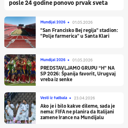
posle 24 godine ponovo prvak sveta
Mundijal 2026
01.05.2026
"San Francisko Bej regija" stadion:
"Polje farmerica" u Santa Klari
Mundijal 2026
01.05.2026
PREDSTAVLJAMO GRUPU “H” NA
SP 2026: Španija favorit, Urugvaj
vreba iz senke
Vesti iz fudbala
23.04.2026
Ako je i bilo kakve dileme, sada je
nema: FIFA ne planira da Italijani
zamene Irance na Mundijalu