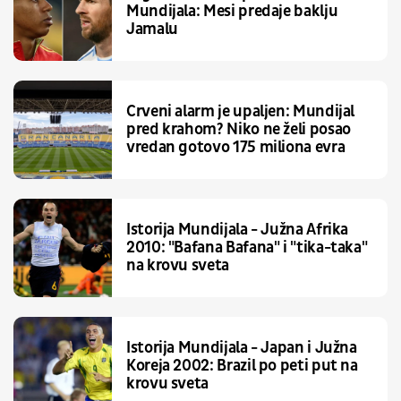
Mundijala: Mesi predaje baklju
Jamalu
Crveni alarm je upaljen: Mundijal
pred krahom? Niko ne želi posao
vredan gotovo 175 miliona evra
Istorija Mundijala - Južna Afrika
2010: "Bafana Bafana" i "tika-taka"
na krovu sveta
Istorija Mundijala - Japan i Južna
Koreja 2002: Brazil po peti put na
krovu sveta