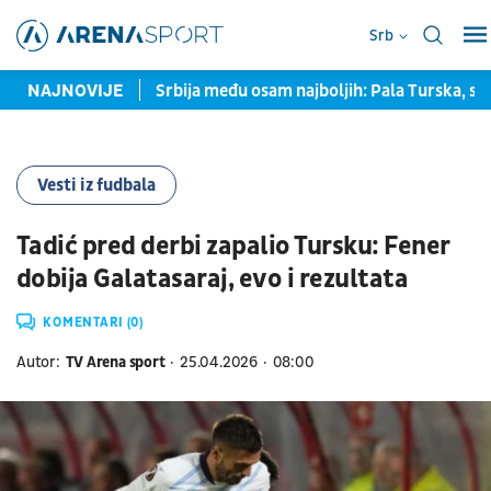
Srb
a prozvala Srbina
NAJNOVIJE
Srbija među osam najboljih: Pala Turska, sle
Vesti iz fudbala
Tadić pred derbi zapalio Tursku: Fener
dobija Galatasaraj, evo i rezultata
KOMENTARI (0)
Autor:
TV Arena sport
25.04.2026
08:00