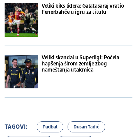
Veliki kiks lidera: Galatasaraj vratio
Fenerbahče u igru za titulu
Veliki skandal u Superligi: Počela
hapšenja širom zemlje zbog
nameštanja utakmica
TAGOVI:
Fudbal
Dušan Tadić