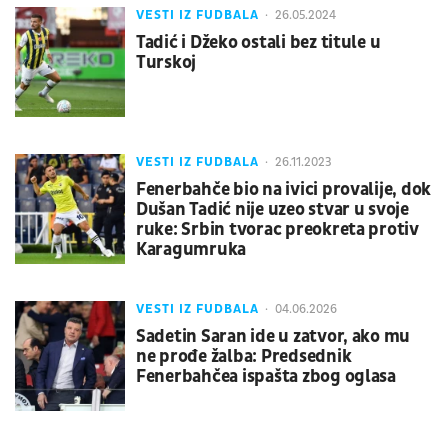
VESTI IZ FUDBALA
26.05.2024
Tadić i Džeko ostali bez titule u
Turskoj
VESTI IZ FUDBALA
26.11.2023
Fenerbahče bio na ivici provalije, dok
Dušan Tadić nije uzeo stvar u svoje
ruke: Srbin tvorac preokreta protiv
Karagumruka
VESTI IZ FUDBALA
04.06.2026
Sadetin Saran ide u zatvor, ako mu
ne prođe žalba: Predsednik
Fenerbahčea ispašta zbog oglasa