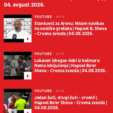
04. avgust 2026.
YOUTUBE
pre 1d
Stanković za Arenu: Nisam navikao
na ovoliko grešaka | Hapoel B. Sheva
- Crvena zvezda | 04.08.2026.
YOUTUBE
pre 1d
Lukasen izbegao debi iz košmara:
Nema isključenja | Hapoel Be'er
Sheva - Crvena zvezda | 04.08.2026.
YOUTUBE
pre 1d
Jedan žuti, drugi žuti - crveni! |
Hapoel Be'er Sheva - Crvena zvezda |
04.08.2026.