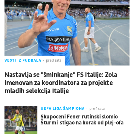
VESTI IZ FUDBALA
pre 3 sata
Nastavlja se "šminkanje" FS Italije: Zola
imenovan za koordinatora za projekte
mlađih selekcija Italije
UEFA LIGA ŠAMPIONA
pre 4 sata
Skupoceni Fener rutinski slomio
Šturm i stigao na korak od plej-ofa