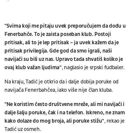
"Svima koji me pitaju uvek preporučujem da dođu u
Fenerbahče. To je zaista poseban klub. Postoji
pritisak, ali to je lep pritisak – ja uvek kažem da je
pritisak privilegija. Gde god da smo igrali, naši
navijači su bili uz nas. Upravo tada shvatiš koliko je
ovaj klub važan ljudima“
, naglasio je srpski fudbaler.
Na kraju, Tadić je otkrio da i dalje dobija poruke od
navijača Fenerbahčea, iako više nije član kluba.
"Ne koristim često društvene mreže, ali mi navijači i
dalje šalju poruke, čak i na telefon. Iskreno, ne znam
kako dolaze do mog broja, ali poruke stižu“
, rekao je
Tadić uz osmeh.