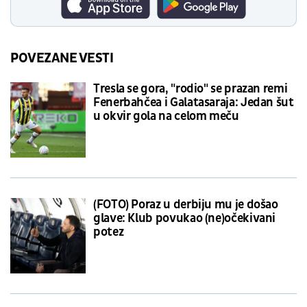
POVEZANE VESTI
Tresla se gora, "rodio" se prazan remi
Fenerbahčea i Galatasaraja: Jedan šut
u okvir gola na celom meču
(FOTO) Poraz u derbiju mu je došao
glave: Klub povukao (ne)očekivani
potez