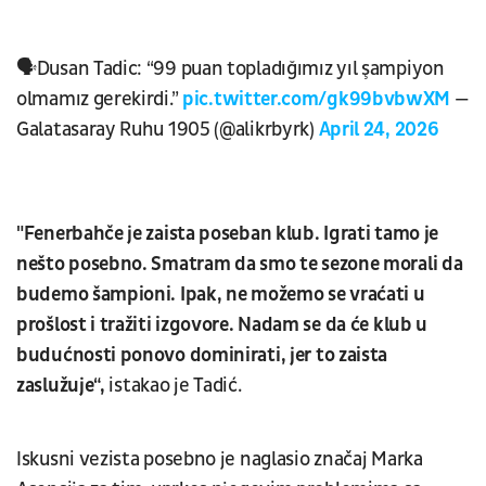
🗣️Dusan Tadic: “99 puan topladığımız yıl şampiyon
olmamız gerekirdi.”
pic.twitter.com/gk99bvbwXM
—
Galatasaray Ruhu 1905 (@alikrbyrk)
April 24, 2026
"Fenerbahče je zaista poseban klub. Igrati tamo je
nešto posebno. Smatram da smo te sezone morali da
budemo šampioni. Ipak, ne možemo se vraćati u
prošlost i tražiti izgovore. Nadam se da će klub u
budućnosti ponovo dominirati, jer to zaista
zaslužuje“,
istakao je Tadić.
Iskusni vezista posebno je naglasio značaj Marka