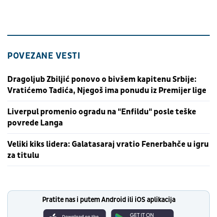
POVEZANE VESTI
Dragoljub Zbiljić ponovo o bivšem kapitenu Srbije:
Vratićemo Tadića, Njegoš ima ponudu iz Premijer lige
Liverpul promenio ogradu na "Enfildu" posle teške
povrede Langa
Veliki kiks lidera: Galatasaraj vratio Fenerbahče u igru
za titulu
Pratite nas i putem Android ili iOS aplikacija