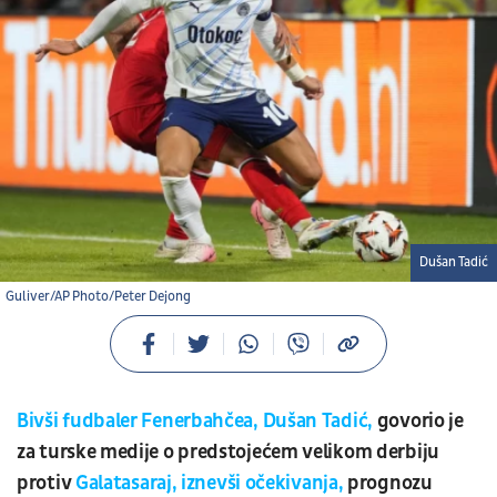
Dušan Tadić
Guliver/AP Photo/Peter Dejong
Bivši fudbaler Fenerbahčea, Dušan Tadić,
govorio je
za turske medije o predstojećem velikom derbiju
protiv
Galatasaraj, iznevši očekivanja,
prognozu