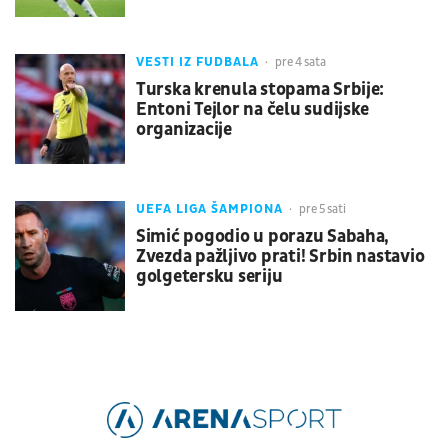
VESTI IZ FUDBALA
pre 4 sata
Turska krenula stopama Srbije:
Entoni Tejlor na čelu sudijske
organizacije
UEFA LIGA ŠAMPIONA
pre 5 sati
Simić pogodio u porazu Sabaha,
Zvezda pažljivo prati! Srbin nastavio
golgetersku seriju