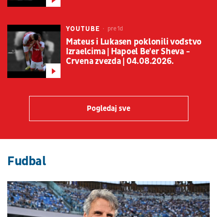
YOUTUBE
pre 1d
Mateus i Lukasen poklonili vođstvo
Izraelcima | Hapoel Be'er Sheva -
Crvena zvezda | 04.08.2026.
Pogledaj sve
Fudbal