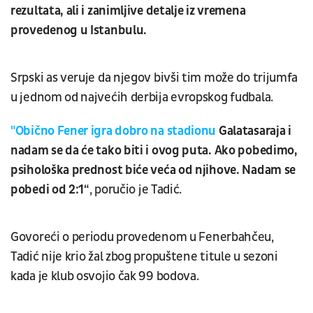
rezultata, ali i zanimljive detalje iz vremena
provedenog u Istanbulu.
Srpski as veruje da njegov bivši tim može do trijumfa
u jednom od najvećih derbija evropskog fudbala.
"Obično Fener igra dobro na stadionu
Galatasaraja i
nadam se da će tako biti i ovog puta. Ako pobedimo,
psihološka prednost biće veća od njihove. Nadam se
pobedi od 2:1“
, poručio je Tadić.
Govoreći o periodu provedenom u Fenerbahčeu,
Tadić nije krio žal zbog propuštene titule u sezoni
kada je klub osvojio čak 99 bodova.