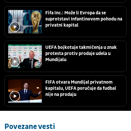
Fifa Inc.: Može li Evropa da se
suprotstavi Infantinovom pohodu na
privatni kapital
UEFA bojkotuje takmičenja u znak
protesta protiv prodaje udela u
Mundijalu
FIFA otvara Mundijal privatnom
kapitalu, UEFA poručuje da fudbal
nije na prodaju
Povezane vesti