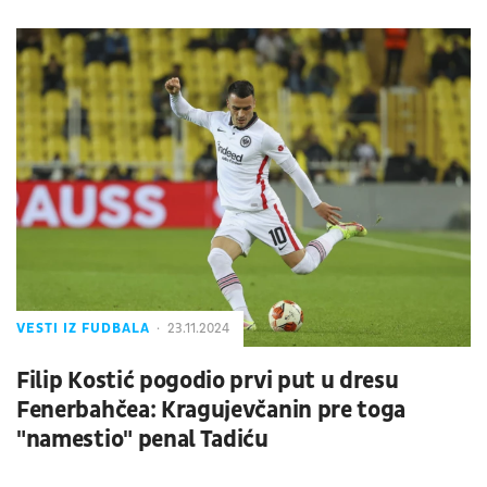
VESTI IZ FUDBALA
23.11.2024
Filip Kostić pogodio prvi put u dresu
Fenerbahčea: Kragujevčanin pre toga
"namestio" penal Tadiću