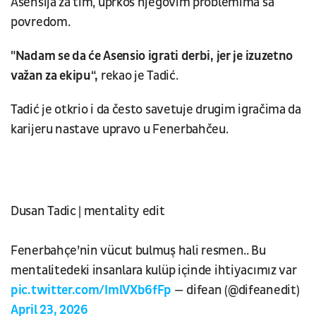
Asensija za tim, uprkos njegovim problemima sa
povredom.
"Nadam se da će Asensio igrati derbi, jer je izuzetno
važan za ekipu“,
rekao je Tadić.
Tadić je otkrio i da često savetuje drugim igračima da
karijeru nastave upravo u Fenerbahčeu.
Dusan Tadic | mentality edit
Fenerbahçe’nin vücut bulmuş hali resmen.. Bu
mentalitedeki insanlara kulüp içinde ihtiyacımız var
pic.twitter.com/ImlVXb6fFp
— difean (@difeanedit)
April 23, 2026