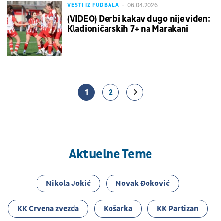
06.04.2026
VESTI IZ FUDBALA
(VIDEO) Derbi kakav dugo nije viđen:
Kladioničarskih 7+ na Marakani
1
2
Aktuelne Teme
Nikola Jokić
Novak Đoković
KK Crvena zvezda
Košarka
KK Partizan