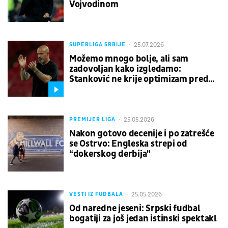
Vojvodinom
25.07.2026
SUPERLIGA SRBIJE
Možemo mnogo bolje, ali sam
zadovoljan kako izgledamo:
Stanković ne krije optimizam pred
evropski derbi dve crveno-bele ekipe
25.05.2026
PREMIJER LIGA
Nakon gotovo decenije i po zatrešće
se Ostrvo: Engleska strepi od
“dokerskog derbija”
25.05.2026
VESTI IZ FUDBALA
Od naredne jeseni: Srpski fudbal
bogatiji za još jedan istinski spektakl