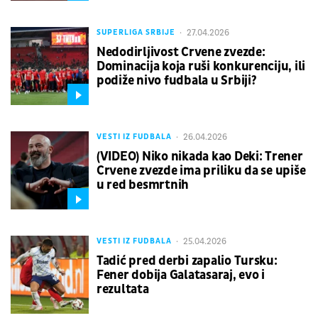
27.04.2026
SUPERLIGA SRBIJE
Nedodirljivost Crvene zvezde:
Dominacija koja ruši konkurenciju, ili
podiže nivo fudbala u Srbiji?
26.04.2026
VESTI IZ FUDBALA
(VIDEO) Niko nikada kao Deki: Trener
Crvene zvezde ima priliku da se upiše
u red besmrtnih
25.04.2026
VESTI IZ FUDBALA
Tadić pred derbi zapalio Tursku:
Fener dobija Galatasaraj, evo i
rezultata