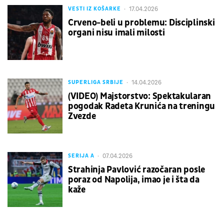
17.04.2026
VESTI IZ KOŠARKE
Crveno-beli u problemu: Disciplinski
organi nisu imali milosti
14.04.2026
SUPERLIGA SRBIJE
(VIDEO) Majstorstvo: Spektakularan
pogodak Radeta Krunića na treningu
Zvezde
07.04.2026
SERIJA A
Strahinja Pavlović razočaran posle
poraz od Napolija, imao je i šta da
kaže