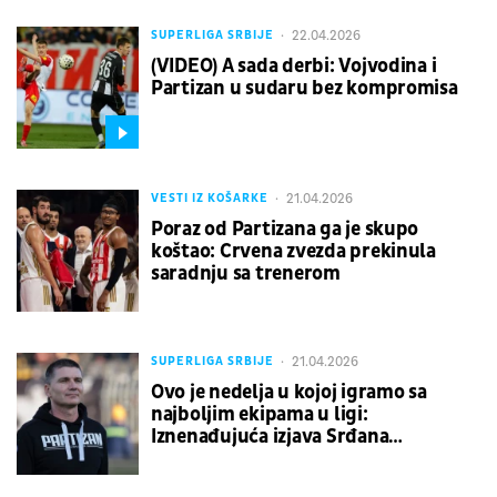
22.04.2026
SUPERLIGA SRBIJE
(VIDEO) A sada derbi: Vojvodina i
Partizan u sudaru bez kompromisa
21.04.2026
VESTI IZ KOŠARKE
Poraz od Partizana ga je skupo
koštao: Crvena zvezda prekinula
saradnju sa trenerom
21.04.2026
SUPERLIGA SRBIJE
Ovo je nedelja u kojoj igramo sa
najboljim ekipama u ligi:
Iznenađujuća izjava Srđana
Blagojevića pred derbi u Novom
Sadu