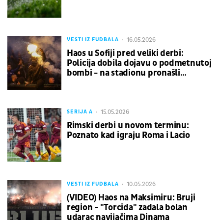
16.05.2026
VESTI IZ FUDBALA
Haos u Sofiji pred veliki derbi:
Policija dobila dojavu o podmetnutoj
bombi - na stadionu pronašli
sumnjiv uređaj
15.05.2026
SERIJA A
Rimski derbi u novom terminu:
Poznato kad igraju Roma i Lacio
10.05.2026
VESTI IZ FUDBALA
(VIDEO) Haos na Maksimiru: Bruji
region - "Torcida" zadala bolan
udarac navijačima Dinama