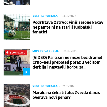
03.05.2026
VESTI IZ FUDBALA
Podrhtava Ostrvo: Finiš sezone kakav
ne pamte ni najstariji fudbalski
fanatici
02.05.2026
SUPERLIGA SRBIJE
UŽIVO
BLOG UŽIVO
(VIDEO) Partizan ne može bez drame!
Crno-beli preboleli poraz u večitom
derbiju i nastavili borbu za
vicešampionsku poziciju
02.05.2026
VESTI IZ FUDBALA
Marakana čeka titulu: Zvezda danas
overava novi pehar?