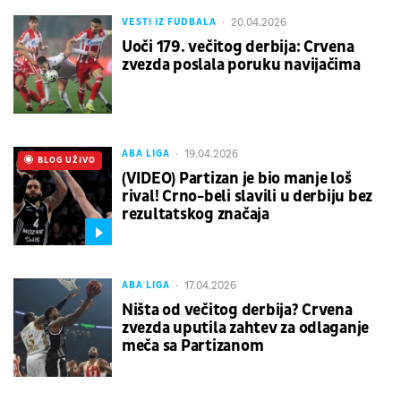
20.04.2026
VESTI IZ FUDBALA
Uoči 179. večitog derbija: Crvena
zvezda poslala poruku navijačima
19.04.2026
ABA LIGA
UŽIVO
BLOG UŽIVO
(VIDEO) Partizan je bio manje loš
rival! Crno-beli slavili u derbiju bez
rezultatskog značaja
17.04.2026
ABA LIGA
Ništa od večitog derbija? Crvena
zvezda uputila zahtev za odlaganje
meča sa Partizanom