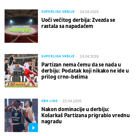
24.04.2026
SUPERLIGA SRBIJE
Uoči večitog derbija: Zvezda se
rastala sa napadačem
24.04.2026
SUPERLIGA SRBIJE
Partizan nema čemu da se nada u
derbiju: Podatak koji nikako ne ide u
prilog crno-belima
22.04.2026
ABA LIGA
Nakon dominacije u derbiju:
Košarkaš Partizana prigrabio vrednu
nagradu