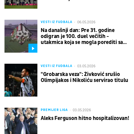
06.05.2026
VESTI IZ FUDBALA
Na današnji dan: Pre 31. godine
odigran je 100. duel večitih -
utakmica koja se mogla porediti sa
najvećim svetskim derbijima
03.05.2026
VESTI IZ FUDBALA
"Grobarska veza": Živković srušio
Olimpijakos i Nikoliću servirao titulu
03.05.2026
PREMIJER LIGA
Aleks Ferguson hitno hospitalizovan!