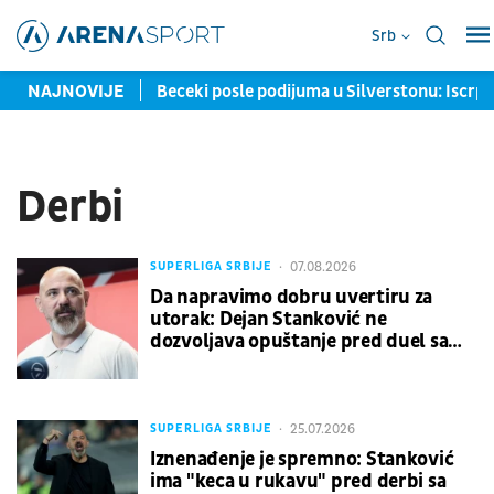
Srb
 osmini finala EP
NAJNOVIJE
Beceki posle podijuma u Silverstonu: Iscrplj
Derbi
07.08.2026
SUPERLIGA SRBIJE
Da napravimo dobru uvertiru za
utorak: Dejan Stanković ne
dozvoljava opuštanje pred duel sa
Novim Pazarom
25.07.2026
SUPERLIGA SRBIJE
Iznenađenje je spremno: Stanković
ima "keca u rukavu" pred derbi sa