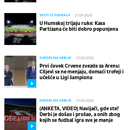
27.04.2026
VESTI IZ FUDBALA
U Humskoj trljaju ruke: Kasa
Partizana će biti dobro popunjena
27.04.2026
SUPERLIGA SRBIJE
Prvi čovek Crvene zvezde za Arenu:
Ciljevi se ne menjaju, domaći trofeji i
učešće u Ligi šampiona
27.04.2026
SUPERLIGA SRBIJE
(ANKETA, VIDEO) Navijači, gde ste?
Derbi je došao i prošao, a onih zbog
kojih se fudbal igra sve je manje