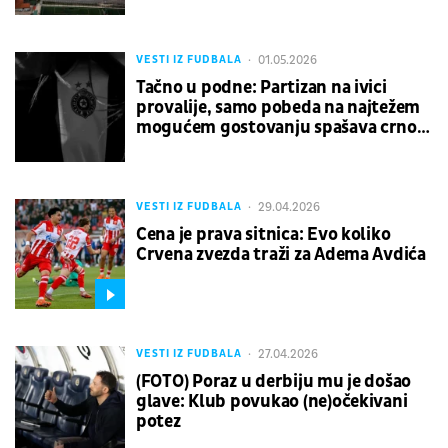
01.05.2026
VESTI IZ FUDBALA
Tačno u podne: Partizan na ivici
provalije, samo pobeda na najtežem
mogućem gostovanju spašava crno-
bele
29.04.2026
VESTI IZ FUDBALA
Cena je prava sitnica: Evo koliko
Crvena zvezda traži za Adema Avdića
27.04.2026
VESTI IZ FUDBALA
(FOTO) Poraz u derbiju mu je došao
glave: Klub povukao (ne)očekivani
potez