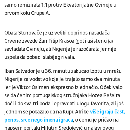
samo remizirala 1:1 protiv Ekvatorijalne Gvineje u
prvom kolu Grupe A.
Obala Slonovače je uz veliki doprinos našadača
Crvene zvezde Žan Filip Krasoa (gol i asistencija)
savladala Gvineju, ali Nigerija je razočarala jer nije
uspela da pobedi slabijeg rivala.
Iban Salvador je u 36. minutu zakucao loptu u mrežu
Nigerije za vođstvo koje je trajalo samo dva minuta
jer je Viktor Osimen ekspresno izjednačio. Očekivalo
se da će tim portugalskog stručnjaka Hozea Pešeira
doći i do sva tri boda i opravdati ulogu favorita, ali još
jednom se pokazalo da na Kupu Afrike
više igraju čast,
ponos, srce nego imena igrača
, o čemu je pričao na
napšem portalu Milutin Sredojević u najavi ovog