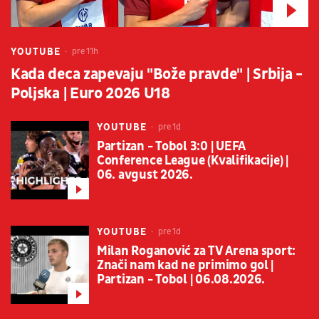
YOUTUBE
pre 11h
Kada deca zapevaju "Bože pravde" | Srbija -
Poljska | Euro 2026 U18
YOUTUBE
pre 1d
Partizan - Tobol 3:0 | UEFA
Conference League (Kvalifikacije) |
06. avgust 2026.
YOUTUBE
pre 1d
Milan Roganović za TV Arena sport:
Znači nam kad ne primimo gol |
Partizan - Tobol | 06.08.2026.