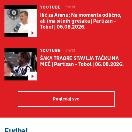
YOUTUBE
pre 1d
Ilić za Arenu: Na momente odlično,
ali ima sitnih grešaka | Partizan -
Tobol | 06.08.2026.
YOUTUBE
pre 1d
ŠAKA TRAORE STAVLJA TAČKU NA
MEČ | Partizan - Tobol | 06.08.2026.
Pogledaj sve
Fudbal