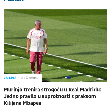
LA LIGA
pre 57 sekundi
Murinjo trenira strogoću u Real Madridu:
Jedno pravilo u suprotnosti s praksom
Kilijana Mbapea