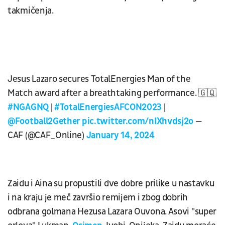
takmičenja.
Jesus Lazaro secures TotalEnergies Man of the
Match award after a breathtaking performance. 🇬🇶
#NGAGNQ
|
#TotalEnergiesAFCON2023
|
@Football2Gether
pic.twitter.com/nIXhvdsj2o
—
CAF (@CAF_Online)
January 14, 2024
Zaidu i Aina su propustili dve dobre prilike u nastavku
i na kraju je meč završio remijem i zbog dobrih
odbrana golmana Hezusa Lazara Ouvona. Asovi "super