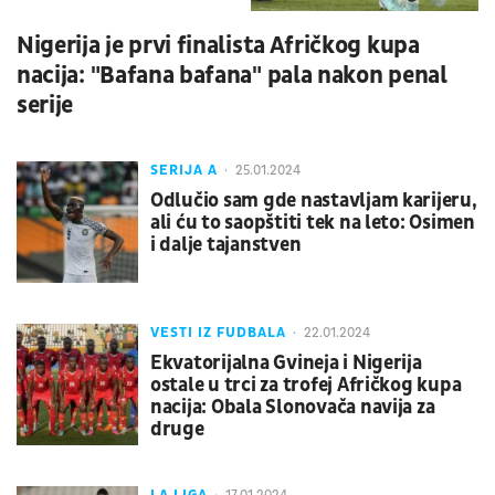
Nigerija je prvi finalista Afričkog kupa
nacija: "Bafana bafana" pala nakon penal
serije
SERIJA A
25.01.2024
Odlučio sam gde nastavljam karijeru,
ali ću to saopštiti tek na leto: Osimen
i dalje tajanstven
VESTI IZ FUDBALA
22.01.2024
Ekvatorijalna Gvineja i Nigerija
ostale u trci za trofej Afričkog kupa
nacija: Obala Slonovača navija za
druge