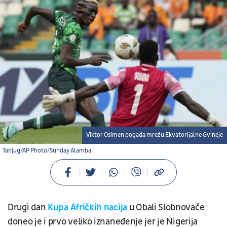
Viktor Osimen pogađa mrežu Ekvatorijalne Gvineje
Tanjug/AP Photo/Sunday Alamba
Drugi dan
Kupa Afričkih nacija
u Obali Slobnovače
doneo je i prvo veliko iznaneđenje jer je Nigerija