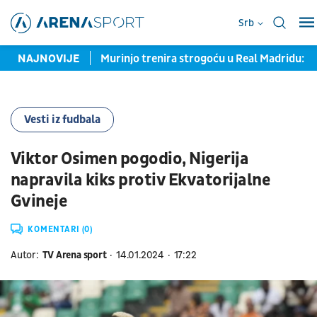
Srb
 za njegov potpis
NAJNOVIJE
Murinjo trenira strogoću u Real Madridu: J
Vesti iz fudbala
Viktor Osimen pogodio, Nigerija
napravila kiks protiv Ekvatorijalne
Gvineje
KOMENTARI (0)
Autor:
TV Arena sport
14.01.2024
17:22