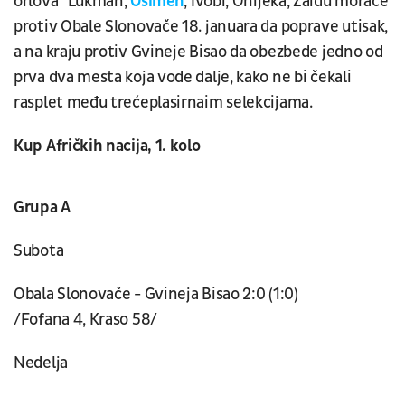
orlova" Lukman,
Osimen
, Ivobi, Onijeka, Zaidu moraće
protiv Obale Slonovače 18. januara da poprave utisak,
a na kraju protiv Gvineje Bisao da obezbede jedno od
prva dva mesta koja vode dalje, kako ne bi čekali
rasplet među trećeplasirnaim selekcijama.
Kup Afričkih nacija, 1. kolo
Grupa A
Subota
Obala Slonovače - Gvineja Bisao 2:0 (1:0)
/Fofana 4, Kraso 58/
Nedelja