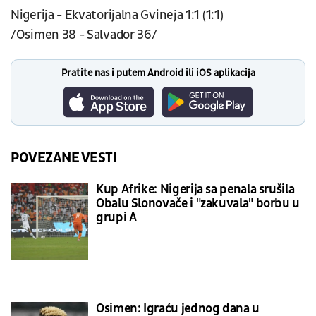
Nigerija - Ekvatorijalna Gvineja 1:1 (1:1)
/Osimen 38 - Salvador 36/
Pratite nas i putem Android ili iOS aplikacija
POVEZANE VESTI
Kup Afrike: Nigerija sa penala srušila
Obalu Slonovače i "zakuvala" borbu u
grupi A
Osimen: Igraću jednog dana u