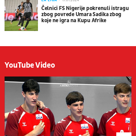
LA LIGA
17.01.2024
Čelnici FS Nigerije pokrenuli istragu
zbog povrede Umara Sadika zbog
koje ne igra na Kupu Afrike
YouTube Video