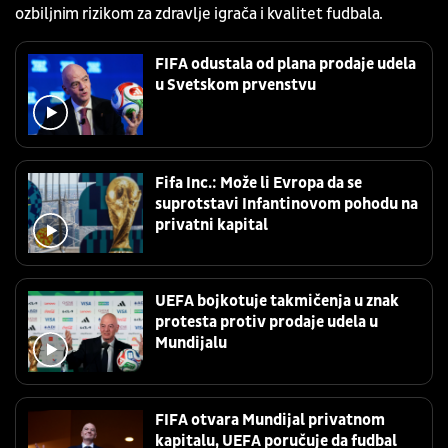
ozbiljnim rizikom za zdravlje igrača i kvalitet fudbala.
FIFA odustala od plana prodaje udela
u Svetskom prvenstvu
Fifa Inc.: Može li Evropa da se
suprotstavi Infantinovom pohodu na
privatni kapital
UEFA bojkotuje takmičenja u znak
protesta protiv prodaje udela u
Mundijalu
FIFA otvara Mundijal privatnom
kapitalu, UEFA poručuje da fudbal