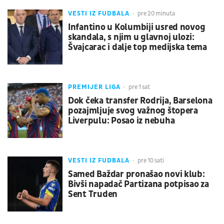
VESTI IZ FUDBALA
pre 20 minuta
Infantino u Kolumbiji usred novog
skandala, s njim u glavnoj ulozi:
Švajcarac i dalje top medijska tema
PREMIJER LIGA
pre 1 sat
Dok čeka transfer Rodrija, Barselona
pozajmljuje svog važnog štopera
Liverpulu: Posao iz nebuha
VESTI IZ FUDBALA
pre 10 sati
Samed Baždar pronašao novi klub:
Bivši napadač Partizana potpisao za
Sent Truden