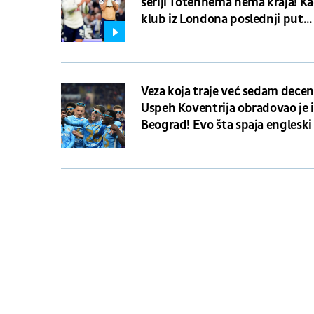
seriji Totenhema nema kraja! Ka
klub iz Londona poslednji put
pobedio, Partizan je bio lider SL
Veza koja traje već sedam deceni
Uspeh Koventrija obradovao je i
Beograd! Evo šta spaja engleski
i srpsku prestonicu