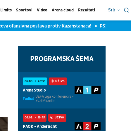
Srb
Limits
Sportovi
Video
Arena cloud
Rezultati
ćeva ofanzivna postava protiv Kazahstanaca!
PSŽ završio jeda
PROGRAMSKA ŠEMA
06.08.
20:30
UŽIVO
Arena Studio
UEFA Liga Konferencija -
Fudbal
Kvalifikacije
06.08.
19:45
UŽIVO
PAOK - Anderlecht