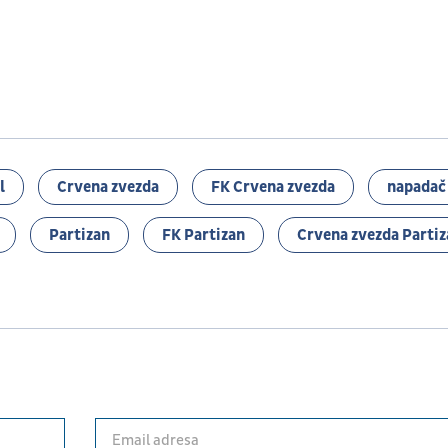
l
Crvena zvezda
FK Crvena zvezda
napadač
Partizan
FK Partizan
Crvena zvezda Partiz