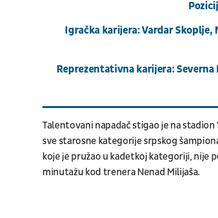
Pozici
Igračka karijera: Vardar Skoplje,
Reprezentativna karijera: Severna 
Talentovani napadač stigao je na stadion 
sve starosne kategorije srpskog šampiona, b
koje je pružao u kadetkoj kategoriji, nije 
minutažu kod trenera Nenad Milijaša.