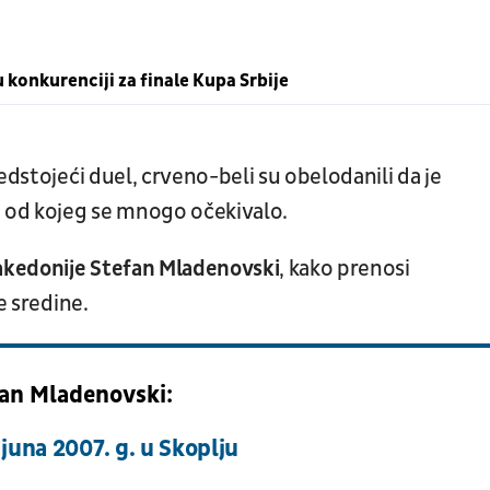
 konkurenciji za finale Kupa Srbije
edstojeći duel, crveno-beli su obelodanili da je
 od kojeg se mnogo očekivalo.
akedonije Stefan Mladenovski
, kako prenosi
e sredine.
an Mladenovski:
juna 2007. g. u Skoplju