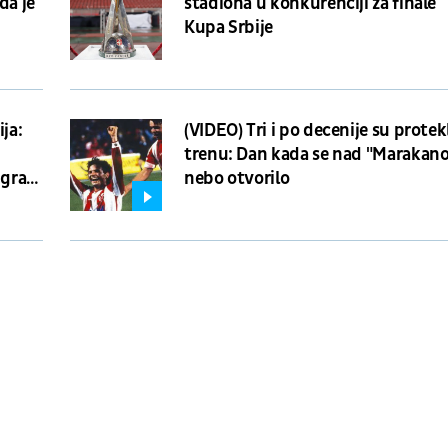
da je
stadiona u konkurenciji za finale
Kupa Srbije
S
ja:
(VIDEO) Tri i po decenije su protek
trenu: Dan kada se nad "Marakan
 grad
nebo otvorilo