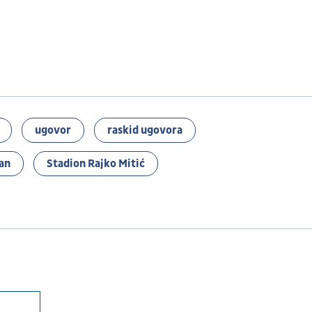
ugovor
raskid ugovora
an
Stadion Rajko Mitić