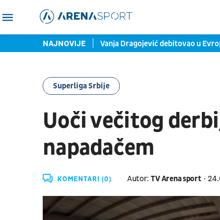
 pomolu veliki povratak?
NAJNOVIJE
Vanja Dragojević debitovao u Evropi
Superliga Srbije
Uoči večitog derbij
napadačem
Autor:
TV Arena sport
24.
KOMENTARI (0)