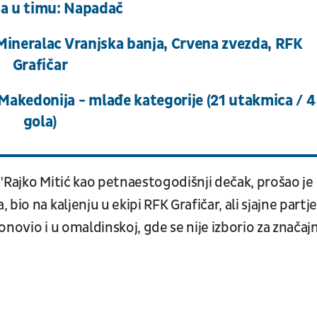
ja u timu: Napadač
 Mineralac Vranjska banja, Crvena zvezda, RFK
Grafičar
Makedonija - mlađe kategorije (21 utakmica / 4
gola)
"Rajko Mitić kao petnaestogodišnji dečak, prošao je
io na kaljenju u ekipi RFK Grafičar, ali sjajne partje
ponovio i u omaldinskoj, gde se nije izborio za značajn