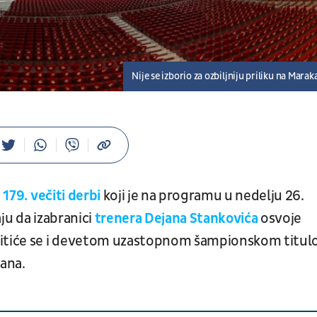
Nije se izborio za ozbiljniju priliku na Marak
a
179. večiti derbi
koji je na programu u nedelju 26.
ju da izabranici
trenera Dejana Stankovića
osvoje
kitiće se i devetom uzastopnom šampionskom titu
dana.