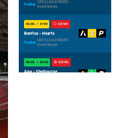
UEFA LIGA EVROPE -
Fudbal
Kvalifikacije
06.08.
21:00
UŽIVO
Benfica - Hearts
UEFA LIGA EVROPE -
Fudbal
Kvalifikacije
06.08.
20:00
UŽIVO
Ajax - Shelbourne
UEFA LIGA
Fudbal
KONFERENCIJA -
Kvalifikacije
06.08.
20:00
UŽIVO
Thun - Vikingur
UEFA LIGA EVROPE -
Fudbal
Kvalifikacije