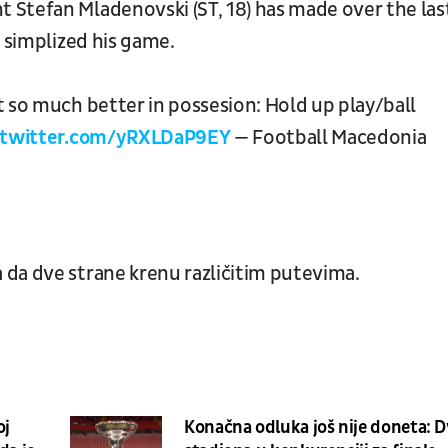
 Stefan Mladenovski (ST, 18) has made over the las
& simplized his game.
t so much better in possesion: Hold up play/ball
.twitter.com/yRXLDaP9EY
— Football Macedonia
da dve strane krenu različitim putevima.
oj
Konačna odluka još nije doneta: 