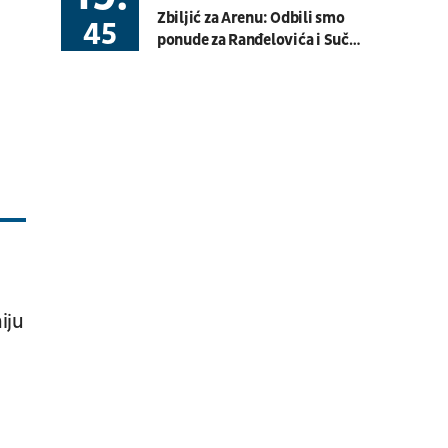
Zbiljić za Arenu: Odbili smo
Basket 3x3
BG U23 League
45
ponude za Ranđelovića i Suča,
Sukačev je "hit", Medojević u
08.08.
19:30
UŽIVO
stručnom štabu
Hartberg - Sturm
Fudbal
AUSTRIJSKA LIGA
08.08.
20:00
UŽIVO
Budućnost - Dečić
Fudbal
CRNOGORSKA LIGA
08.08.
17:30
UŽIVO
iju
OFK Vršac - Proleter
Fudbal
PRVA LIGA SRBIJE
07.08.
11:00
UŽIVO
Velika Britanija: Slobodan