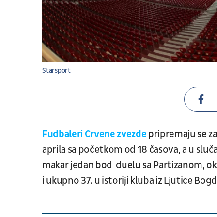
Starsport
Fudbaleri Crvene zvezde
pripremaju se z
aprila sa početkom od 18 časova, a u sluča
makar jedan bod duelu sa Partizanom, o
i ukupno 37. u istoriji kluba iz Ljutice Bog