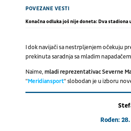
POVEZANE VESTI
Konačna odluka još nije doneta: Dva stadiona u
I dok navijači sa nestrpljenjem očekuju pr
prekinuta saradnja sa mladim napadačem
Naime,
mladi reprezentativac Severne M
"
Meridiansport
" slobodan je u izboru nov
Stef
Rođen: 28. 