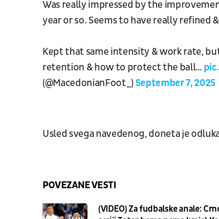
Was really impressed by the improvement
year or so. Seems to have really refined 
Kept that same intensity & work rate, bu
retention & how to protect the ball…
pic
(@MacedonianFoot_)
September 7, 2025
Usled svega navedenog, doneta je odluka 
POVEZANE VESTI
(VIDEO) Za fudbalske anale: Crn