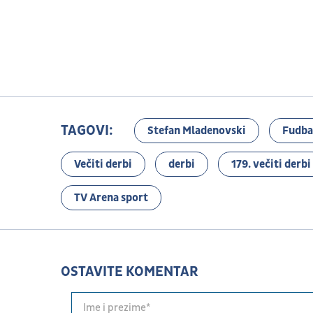
TAGOVI:
Stefan Mladenovski
Fudba
Večiti derbi
derbi
179. večiti derbi
TV Arena sport
OSTAVITE KOMENTAR