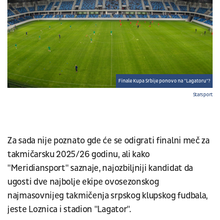
Finale Kupa Srbije ponovo na "Lagatoru"?
Starsport
Za sada nije poznato gde će se odigrati finalni meč za
takmičarsku 2025/26 godinu, ali kako
"Meridiansport" saznaje, najozbiljniji kandidat da
ugosti dve najbolje ekipe ovosezonskog
najmasovnijeg takmičenja srpskog klupskog fudbala,
jeste Loznica i stadion "Lagator".