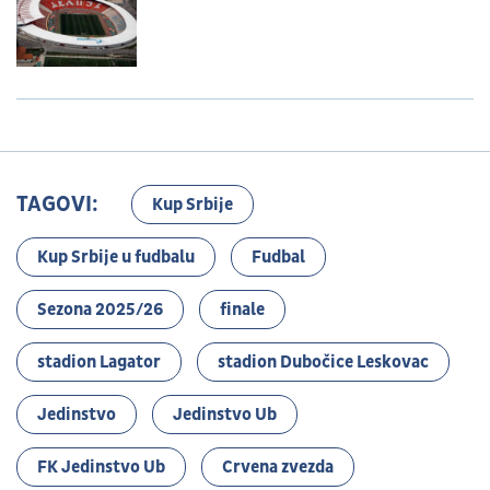
TAGOVI:
Kup Srbije
Kup Srbije u fudbalu
Fudbal
Sezona 2025/26
finale
stadion Lagator
stadion Dubočice Leskovac
Jedinstvo
Jedinstvo Ub
FK Jedinstvo Ub
Crvena zvezda