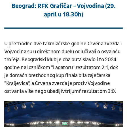
Beograd: RFK Grafičar - Vojvodina (29.
april u 18.30h)
U prethodne dve takmiačrske godine Crvena zvezda i
Vojvodina su u direktnom duelu odlučivali o osvajaču
trofeja. Beogradski klub je oba puta slavio i to 2024.
godine na lozničkom "Lagatoru" rezultatom 2:1, dok
je domaćn prethodnog kup finala bila zaječarska
"Kraljevica", a Crvena zvezda je protiv Vojvodine
ostvarila više nego ubedljivtrijumf rezultatom 3:0.