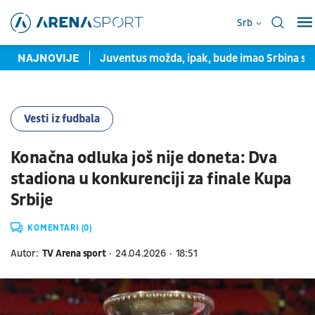
Srb
evropsku medalju
NAJNOVIJE
Juventus možda, ipak, bude imao Srbina sl
Vesti iz fudbala
Konačna odluka još nije doneta: Dva
stadiona u konkurenciji za finale Kupa
Srbije
KOMENTARI (0)
Autor:
TV Arena sport
24.04.2026
18:51