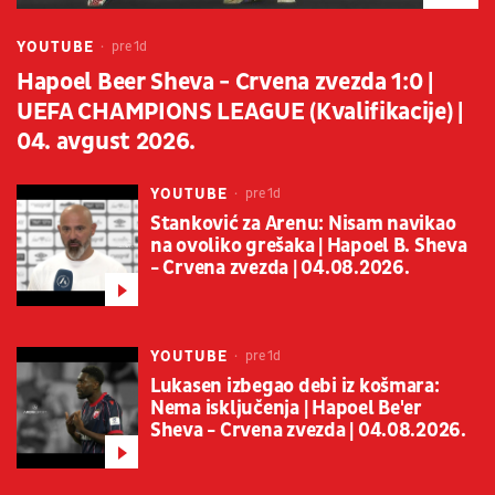
YOUTUBE
pre 1d
Hapoel Beer Sheva - Crvena zvezda 1:0 |
UEFA CHAMPIONS LEAGUE (Kvalifikacije) |
04. avgust 2026.
YOUTUBE
pre 1d
Stanković za Arenu: Nisam navikao
na ovoliko grešaka | Hapoel B. Sheva
- Crvena zvezda | 04.08.2026.
YOUTUBE
pre 1d
Lukasen izbegao debi iz košmara:
Nema isključenja | Hapoel Be'er
Sheva - Crvena zvezda | 04.08.2026.