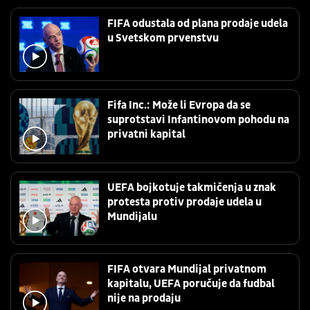
FIFA odustala od plana prodaje udela
u Svetskom prvenstvu
Fifa Inc.: Može li Evropa da se
suprotstavi Infantinovom pohodu na
privatni kapital
UEFA bojkotuje takmičenja u znak
protesta protiv prodaje udela u
Mundijalu
FIFA otvara Mundijal privatnom
kapitalu, UEFA poručuje da fudbal
nije na prodaju