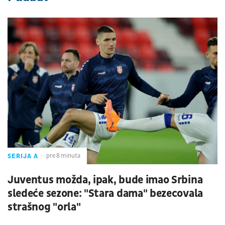
SERIJA A
pre 8 minuta
Juventus možda, ipak, bude imao Srbina
sledeće sezone: "Stara dama" bezecovala
strašnog "orla"