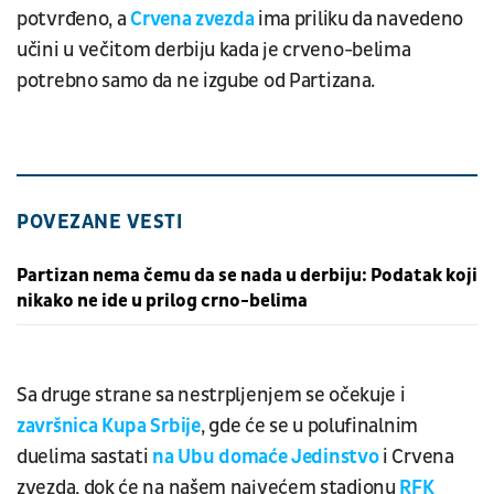
potvrđeno, a
Crvena zvezda
ima priliku da navedeno
učini u večitom derbiju kada je crveno-belima
potrebno samo da ne izgube od Partizana.
POVEZANE VESTI
Partizan nema čemu da se nada u derbiju: Podatak koji
nikako ne ide u prilog crno-belima
Sa druge strane sa nestrpljenjem se očekuje i
završnica Kupa Srbije
, gde će se u polufinalnim
duelima sastati
na Ubu domaće Jedinstvo
i Crvena
zvezda, dok će na našem najvećem stadionu
RFK