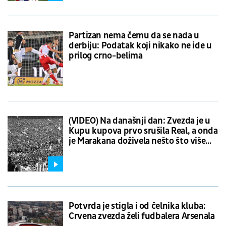
Partizan nema čemu da se nada u
derbiju: Podatak koji nikako ne ide u
prilog crno-belima
(VIDEO) Na današnji dan: Zvezda je u
Kupu kupova prvo srušila Real, a onda
je Marakana doživela nešto što više
nikada nije
Potvrda je stigla i od čelnika kluba:
Crvena zvezda želi fudbalera Arsenala