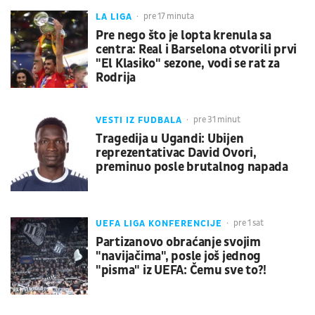
LA LIGA
pre 17 minuta
Pre nego što je lopta krenula sa
centra: Real i Barselona otvorili prvi
"El Klasiko" sezone, vodi se rat za
Rodrija
VESTI IZ FUDBALA
pre 31 minut
Tragedija u Ugandi: Ubijen
reprezentativac David Ovori,
preminuo posle brutalnog napada
UEFA LIGA KONFERENCIJE
pre 1 sat
Partizanovo obraćanje svojim
"navijačima", posle još jednog
"pisma" iz UEFA: Čemu sve to?!