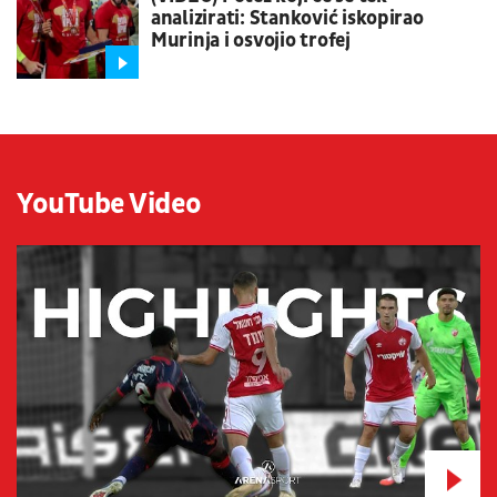
analizirati: Stanković iskopirao
Murinja i osvojio trofej
YouTube Video