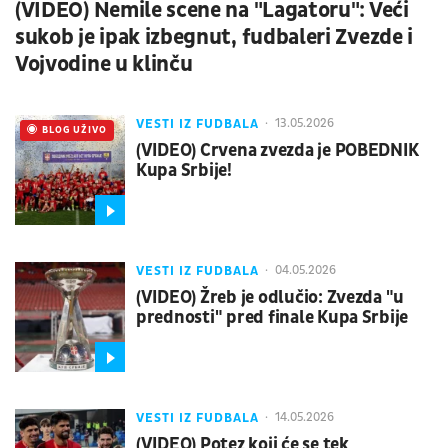
(VIDEO) Nemile scene na "Lagatoru": Veći
sukob je ipak izbegnut, fudbaleri Zvezde i
Vojvodine u klinču
VESTI IZ FUDBALA
13.05.2026
UŽIVO
BLOG UŽIVO
(VIDEO) Crvena zvezda je POBEDNIK
Kupa Srbije!
VESTI IZ FUDBALA
04.05.2026
(VIDEO) Žreb je odlučio: Zvezda "u
prednosti" pred finale Kupa Srbije
VESTI IZ FUDBALA
14.05.2026
(VIDEO) Potez koji će se tek