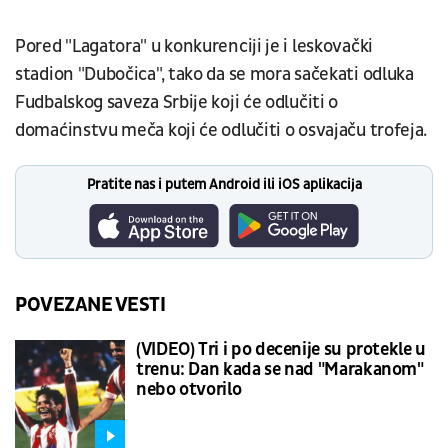
Pored "Lagatora" u konkurenciji je i leskovački
stadion "Dubočica", tako da se mora sačekati odluka
Fudbalskog saveza Srbije koji će odlučiti o
domaćinstvu meča koji će odlučiti o osvajaču trofeja.
Pratite nas i putem Android ili iOS aplikacija
POVEZANE VESTI
(VIDEO) Tri i po decenije su protekle u
trenu: Dan kada se nad "Marakanom"
nebo otvorilo