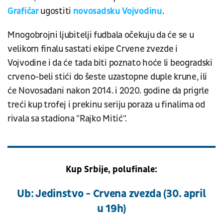
Grafičar
ugostiti
novosadsku Vojvodinu
.
Mnogobrojni ljubitelji fudbala očekuju da će se u
velikom finalu sastati ekipe Crvene zvezde i
Vojvodine i da će tada biti poznato hoće li beogradski
crveno-beli stići do šeste uzastopne duple krune, ili
će Novosađani nakon 2014. i 2020. godine da prigrle
treći kup trofej i prekinu seriju poraza u finalima od
rivala sa stadiona "Rajko Mitić".
Kup Srbije, polufinale:
Ub: Jedinstvo - Crvena zvezda (30. april
u 19h)