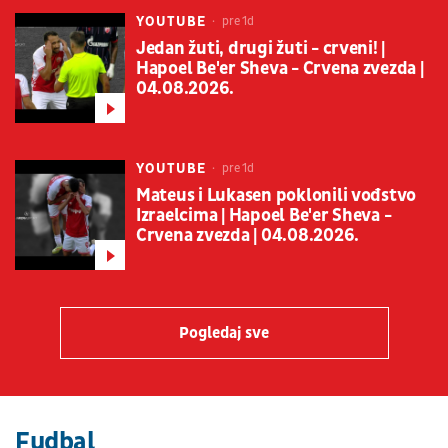
YOUTUBE
pre 1d
Jedan žuti, drugi žuti - crveni! |
Hapoel Be'er Sheva - Crvena zvezda |
04.08.2026.
YOUTUBE
pre 1d
Mateus i Lukasen poklonili vođstvo
Izraelcima | Hapoel Be'er Sheva -
Crvena zvezda | 04.08.2026.
Pogledaj sve
Fudbal