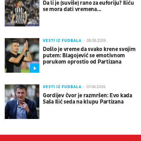
Da li je (suviše) rano za euforiju? Iliću
se mora dati vremena...
VESTI IZ FUDBALA
08.06.2026
Došlo je vreme da svako krene svojim
putem: Blagojević se emotivnom
porukom oprostio od Partizana
VESTI IZ FUDBALA
07.06.2026
Gordijev čvor je razmršen: Evo kada
Saša Ilić seda na klupu Partizana