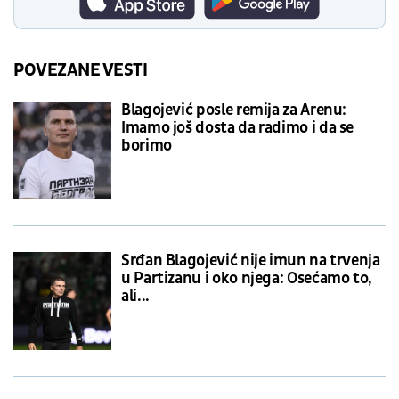
POVEZANE VESTI
Blagojević posle remija za Arenu:
Imamo još dosta da radimo i da se
borimo
Srđan Blagojević nije imun na trvenja
u Partizanu i oko njega: Osećamo to,
ali...