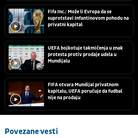
Fifa Inc.: Može li Evropa da se
suprotstavi Infantinovom pohodu na
privatni kapital
UEFA bojkotuje takmičenja u znak
protesta protiv prodaje udela u
Mundijalu
FIFA otvara Mundijal privatnom
kapitalu, UEFA poručuje da fudbal
nije na prodaju
Povezane vesti