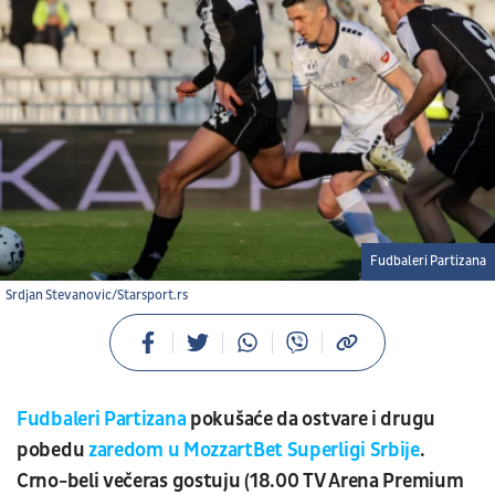
Fudbaleri Partizana
Srdjan Stevanovic/Starsport.rs
Fudbaleri Partizana
pokušaće da ostvare i drugu
pobedu
zaredom u MozzartBet Superligi Srbije
.
Crno-beli večeras gostuju (18.00 TV Arena Premium