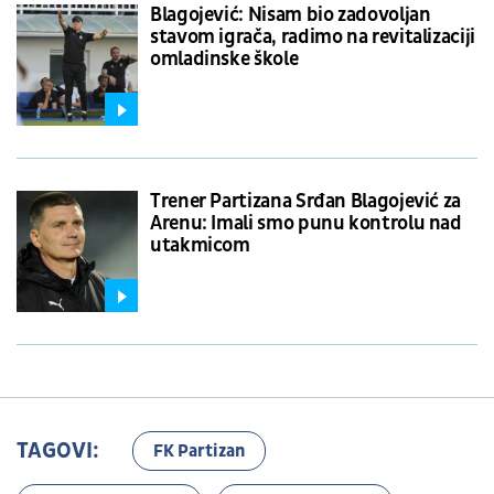
Blagojević: Nisam bio zadovoljan
stavom igrača, radimo na revitalizaciji
omladinske škole
Trener Partizana Srđan Blagojević za
Arenu: Imali smo punu kontrolu nad
utakmicom
TAGOVI:
FK Partizan