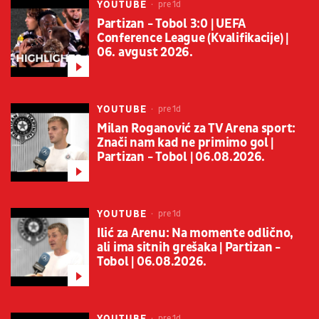
YOUTUBE
pre 1d
Partizan - Tobol 3:0 | UEFA
Conference League (Kvalifikacije) |
06. avgust 2026.
YOUTUBE
pre 1d
Milan Roganović za TV Arena sport:
Znači nam kad ne primimo gol |
Partizan - Tobol | 06.08.2026.
YOUTUBE
pre 1d
Ilić za Arenu: Na momente odlično,
ali ima sitnih grešaka | Partizan -
Tobol | 06.08.2026.
YOUTUBE
pre 1d