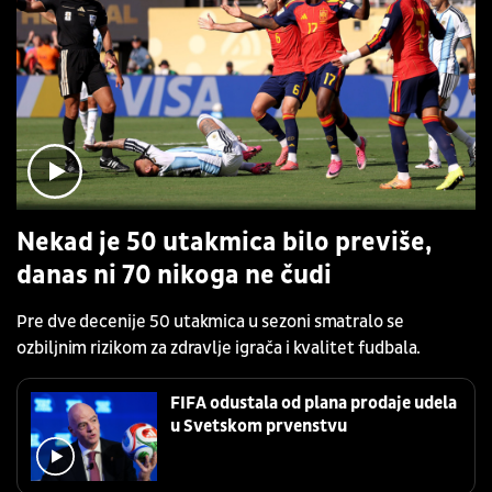
Nekad je 50 utakmica bilo previše,
danas ni 70 nikoga ne čudi
Pre dve decenije 50 utakmica u sezoni smatralo se
ozbiljnim rizikom za zdravlje igrača i kvalitet fudbala.
FIFA odustala od plana prodaje udela
u Svetskom prvenstvu