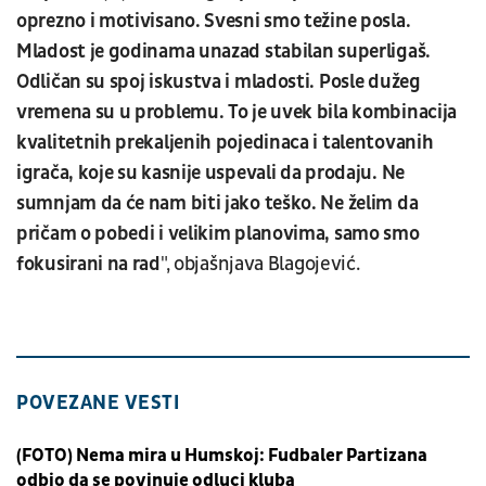
oprezno i motivisano. Svesni smo težine posla.
Mladost je godinama unazad stabilan superligaš.
Odličan su spoj iskustva i mladosti. Posle dužeg
vremena su u problemu. To je uvek bila kombinacija
kvalitetnih prekaljenih pojedinaca i talentovanih
igrača, koje su kasnije uspevali da prodaju. Ne
sumnjam da će nam biti jako teško. Ne želim da
pričam o pobedi i velikim planovima, samo smo
fokusirani na rad
", objašnjava Blagojević.
POVEZANE VESTI
(FOTO) Nema mira u Humskoj: Fudbaler Partizana
odbio da se povinuje odluci kluba