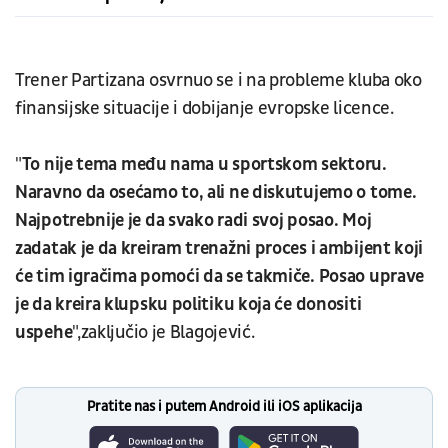
Trener Partizana osvrnuo se i na probleme kluba oko
finansijske situacije i dobijanje evropske licence.
"
To nije tema među nama u sportskom sektoru.
Naravno da osećamo to, ali ne diskutujemo o tome.
Najpotrebnije je da svako radi svoj posao. Moj
zadatak je da kreiram trenažni proces i ambijent koji
će tim igračima pomoći da se takmiče. Posao uprave
je da kreira klupsku politiku koja će donositi
uspehe
",zaključio je Blagojević.
Pratite nas i putem Android ili iOS aplikacija