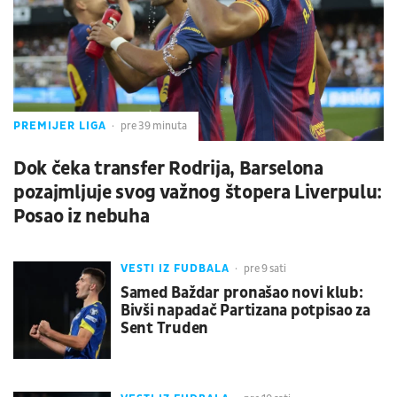
PREMIJER LIGA
pre 39 minuta
Dok čeka transfer Rodrija, Barselona
pozajmljuje svog važnog štopera Liverpulu:
Posao iz nebuha
VESTI IZ FUDBALA
pre 9 sati
Samed Baždar pronašao novi klub:
Bivši napadač Partizana potpisao za
Sent Truden