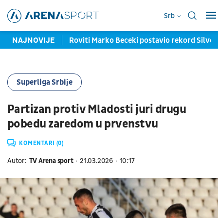
Srb
a jedno pojačanje
NAJNOVIJE
Roviti Marko Beceki postavio rekord Silvers
Superliga Srbije
Partizan protiv Mladosti juri drugu
pobedu zaredom u prvenstvu
KOMENTARI (0)
Autor:
TV Arena sport
21.03.2026
10:17