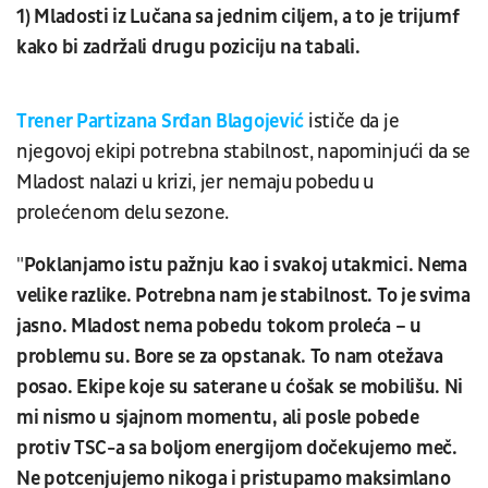
1) Mladosti iz Lučana sa jednim ciljem, a to je trijumf
kako bi zadržali drugu poziciju na tabali.
Trener Partizana Srđan Blagojević
ističe da je
njegovoj ekipi potrebna stabilnost, napominjući da se
Mladost nalazi u krizi, jer nemaju pobedu u
prolećenom delu sezone.
"
Poklanjamo istu pažnju kao i svakoj utakmici. Nema
velike razlike. Potrebna nam je stabilnost. To je svima
jasno. Mladost nema pobedu tokom proleća – u
problemu su. Bore se za opstanak. To nam otežava
posao. Ekipe koje su saterane u ćošak se mobilišu. Ni
mi nismo u sjajnom momentu, ali posle pobede
protiv TSC-a sa boljom energijom dočekujemo meč.
Ne potcenjujemo nikoga i pristupamo maksimlano