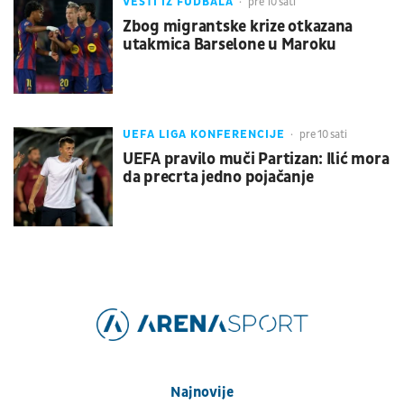
VESTI IZ FUDBALA
pre 10 sati
Zbog migrantske krize otkazana
utakmica Barselone u Maroku
UEFA LIGA KONFERENCIJE
pre 10 sati
UEFA pravilo muči Partizan: Ilić mora
da precrta jedno pojačanje
Najnovije