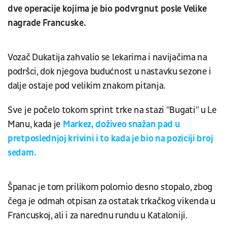
dve operacije kojima je bio podvrgnut posle Velike
nagrade Francuske.
Vozač Dukatija zahvalio se lekarima i navijačima na
podršci, dok njegova budućnost u nastavku sezone i
dalje ostaje pod velikim znakom pitanja.
Sve je počelo tokom sprint trke na stazi "Bugati" u Le
Manu, kada je
Markez, doživeo snažan pad u
pretposlednjoj krivini i to kada je bio na poziciji broj
sedam.
Španac je tom prilikom polomio desno stopalo, zbog
čega je odmah otpisan za ostatak trkačkog vikenda u
Francuskoj, ali i za narednu rundu u Kataloniji.