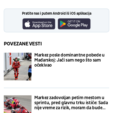
Pratite nas i putem Android ili iOS aplikacija
POVEZANE VESTI
Markez posle dominantne pobede u
Mađarskoj: Jači sam nego što sam
očekivao
Markez zadovoljan petim mestom u
sprintu, pred glavnu trku ističe: Sada
nije vreme za rizik, moram da budem
strpljiv