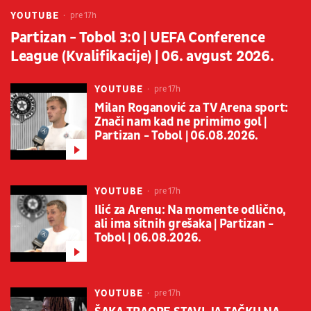
YOUTUBE
pre 17h
Partizan - Tobol 3:0 | UEFA Conference
League (Kvalifikacije) | 06. avgust 2026.
YOUTUBE
pre 17h
Milan Roganović za TV Arena sport:
Znači nam kad ne primimo gol |
Partizan - Tobol | 06.08.2026.
YOUTUBE
pre 17h
Ilić za Arenu: Na momente odlično,
ali ima sitnih grešaka | Partizan -
Tobol | 06.08.2026.
YOUTUBE
pre 17h