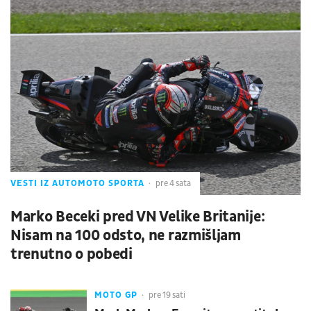
VESTI IZ AUTOMOTO SPORTA
pre 4 sata
Marko Beceki pred VN Velike Britanije:
Nisam na 100 odsto, ne razmišljam
trenutno o pobedi
MOTO GP
pre 19 sati