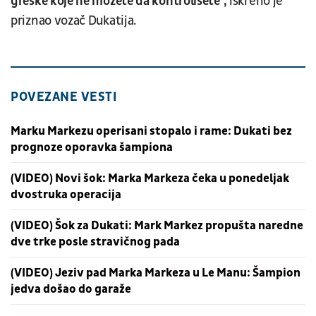
greške koje ne možete da kontrolišete",
iskreno je
priznao vozač Dukatija.
POVEZANE VESTI
Marku Markezu operisani stopalo i rame: Dukati bez
prognoze oporavka šampiona
(VIDEO) Novi šok: Marka Markeza čeka u ponedeljak
dvostruka operacija
(VIDEO) Šok za Dukati: Mark Markez propušta naredne
dve trke posle stravičnog pada
(VIDEO) Jeziv pad Marka Markeza u Le Manu: Šampion
jedva došao do garaže