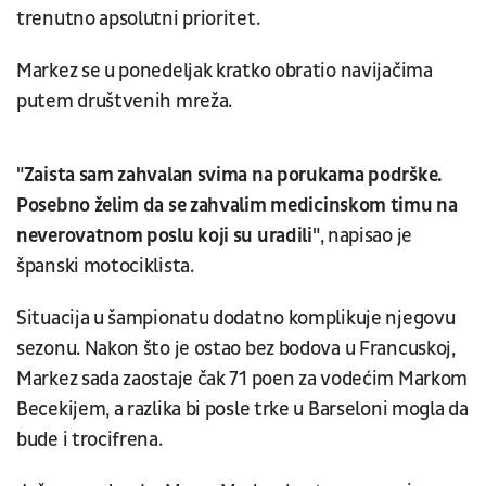
trenutno apsolutni prioritet.
Markez se u ponedeljak kratko obratio navijačima
putem društvenih mreža.
"Zaista sam zahvalan svima na porukama podrške.
Posebno želim da se zahvalim medicinskom timu na
neverovatnom poslu koji su uradili"
, napisao je
španski motociklista.
Situacija u šampionatu dodatno komplikuje njegovu
sezonu. Nakon što je ostao bez bodova u Francuskoj,
Markez sada zaostaje čak 71 poen za vodećim Markom
Becekijem, a razlika bi posle trke u Barseloni mogla da
bude i trocifrena.