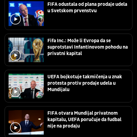
FIFA odustala od plana prodaje udela
u Svetskom prvenstvu
Fifa Inc.: Može li Evropa da se
suprotstavi Infantinovom pohodu na
privatni kapital
UEFA bojkotuje takmičenja u znak
protesta protiv prodaje udela u
Mundijalu
FIFA otvara Mundijal privatnom
kapitalu, UEFA poručuje da fudbal
nije na prodaju