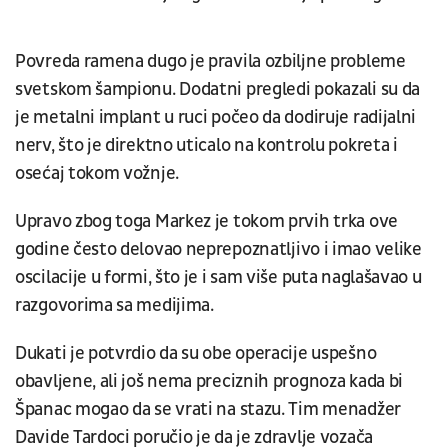
Povreda ramena dugo je pravila ozbiljne probleme
svetskom šampionu. Dodatni pregledi pokazali su da
je metalni implant u ruci počeo da dodiruje radijalni
nerv, što je direktno uticalo na kontrolu pokreta i
osećaj tokom vožnje.
Upravo zbog toga Markez je tokom prvih trka ove
godine često delovao neprepoznatljivo i imao velike
oscilacije u formi, što je i sam više puta naglašavao u
razgovorima sa medijima.
Dukati je potvrdio da su obe operacije uspešno
obavljene, ali još nema preciznih prognoza kada bi
Španac mogao da se vrati na stazu. Tim menadžer
Davide Tardoci poručio je da je zdravlje vozača