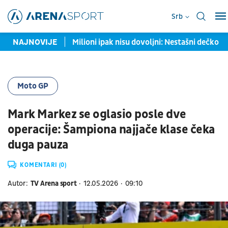
Srb
otpisao za Milano
NAJNOVIJE
Milioni ipak nisu dovoljni: Nestašni dečko C
Moto GP
Mark Markez se oglasio posle dve
operacije: Šampiona najjače klase čeka
duga pauza
KOMENTARI (0)
Autor:
TV Arena sport
12.05.2026
09:10