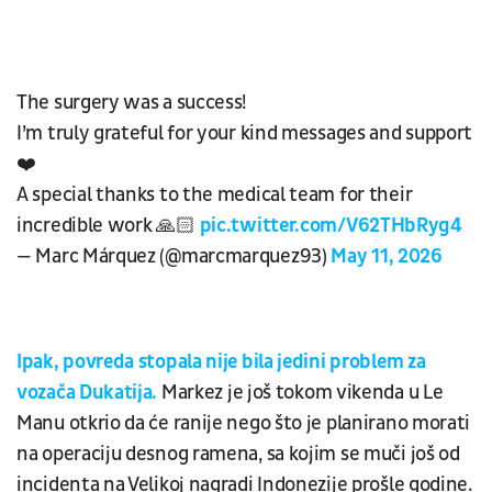
The surgery was a success!
I’m truly grateful for your kind messages and support
❤️
A special thanks to the medical team for their
incredible work 🙏🏻
pic.twitter.com/V62THbRyg4
— Marc Márquez (@marcmarquez93)
May 11, 2026
Ipak, povreda stopala nije bila jedini problem za
vozača Dukatija.
Markez je još tokom vikenda u Le
Manu otkrio da će ranije nego što je planirano morati
na operaciju desnog ramena, sa kojim se muči još od
incidenta na Velikoj nagradi Indonezije prošle godine.