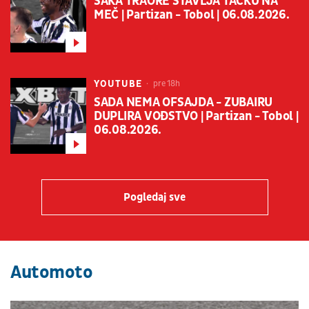
ŠAKA TRAORE STAVLJA TAČKU NA
MEČ | Partizan - Tobol | 06.08.2026.
YOUTUBE
pre 18h
SADA NEMA OFSAJDA - ZUBAIRU
DUPLIRA VOĐSTVO | Partizan - Tobol |
06.08.2026.
Pogledaj sve
Automoto