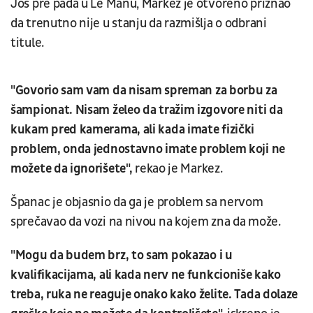
Još pre pada u Le Manu, Markez je otvoreno priznao
da trenutno nije u stanju da razmišlja o odbrani
titule.
"Govorio sam vam da nisam spreman za borbu za
šampionat. Nisam želeo da tražim izgovore niti da
kukam pred kamerama, ali kada imate fizički
problem, onda jednostavno imate problem koji ne
možete da ignorišete",
rekao je Markez.
Španac je objasnio da ga je problem sa nervom
sprečavao da vozi na nivou na kojem zna da može.
"Mogu da budem brz, to sam pokazao i u
kvalifikacijama, ali kada nerv ne funkcioniše kako
treba, ruka ne reaguje onako kako želite. Tada dolaze