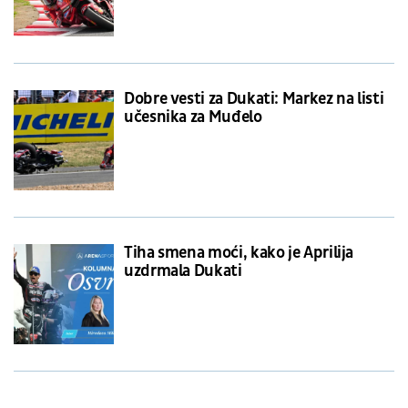
Dobre vesti za Dukati: Markez na listi
učesnika za Muđelo
Tiha smena moći, kako je Aprilija
uzdrmala Dukati