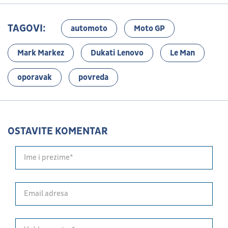
TAGOVI:
automoto
Moto GP
Mark Markez
Dukati Lenovo
Le Man
oporavak
povreda
OSTAVITE KOMENTAR