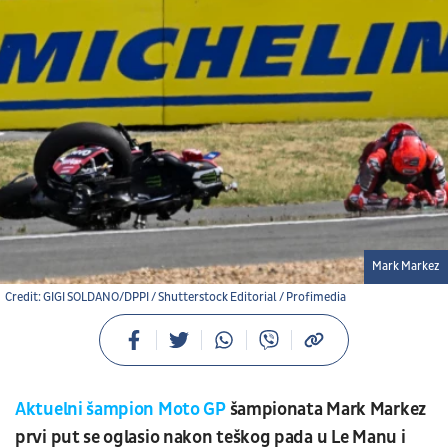
Mark Markez
Credit: GIGI SOLDANO/DPPI / Shutterstock Editorial / Profimedia
Aktuelni šampion Moto GP
šampionata Mark Markez
prvi put se oglasio nakon teškog pada u Le Manu i