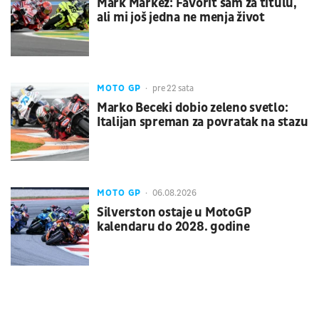
Mark Markez: Favorit sam za titulu,
ali mi još jedna ne menja život
MOTO GP
pre 22 sata
Marko Beceki dobio zeleno svetlo:
Italijan spreman za povratak na stazu
MOTO GP
06.08.2026
Silverston ostaje u MotoGP
kalendaru do 2028. godine