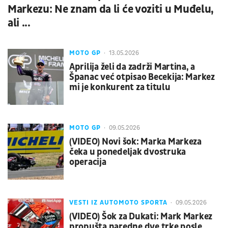
Markezu: Ne znam da li će voziti u Muđelu,
ali ...
MOTO GP
13.05.2026
Aprilija želi da zadrži Martina, a
Španac već otpisao Becekija: Markez
mi je konkurent za titulu
MOTO GP
09.05.2026
(VIDEO) Novi šok: Marka Markeza
čeka u ponedeljak dvostruka
operacija
VESTI IZ AUTOMOTO SPORTA
09.05.2026
(VIDEO) Šok za Dukati: Mark Markez
propušta naredne dve trke posle