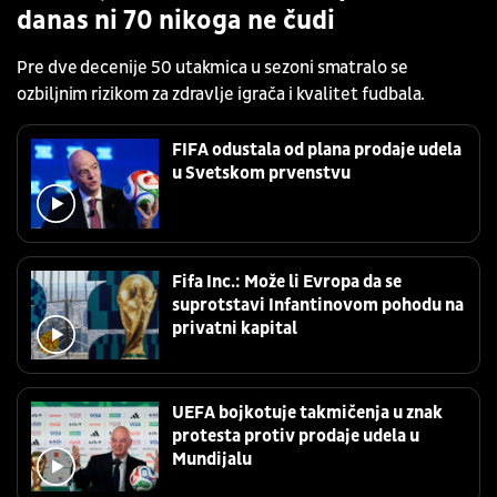
danas ni 70 nikoga ne čudi
Pre dve decenije 50 utakmica u sezoni smatralo se
ozbiljnim rizikom za zdravlje igrača i kvalitet fudbala.
FIFA odustala od plana prodaje udela
u Svetskom prvenstvu
Fifa Inc.: Može li Evropa da se
suprotstavi Infantinovom pohodu na
privatni kapital
UEFA bojkotuje takmičenja u znak
protesta protiv prodaje udela u
Mundijalu