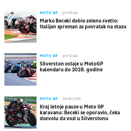
MOTO GP
pre 10 sati
Marko Beceki dobio zeleno svetlo:
Italijan spreman za povratak na stazu
MOTO GP
pre 12 sati
Silverston ostaje u MotoGP
kalendaru do 2028. godine
MOTO GP
04.08.2026
Kraj letnje pauze u Moto GP
karavanu: Beceki se oporavio, čeka
dozvolu da vozi u Silverstonu