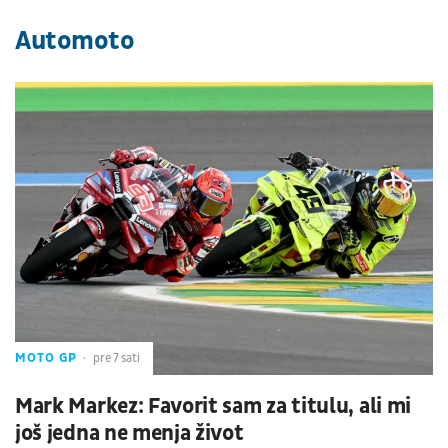
Automoto
MOTO GP
pre 7 sati
Mark Markez: Favorit sam za titulu, ali mi
još jedna ne menja život