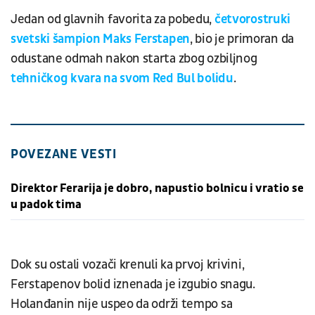
Jedan od glavnih favorita za pobedu,
četvorostruki
svetski šampion Maks Ferstapen
, bio je primoran da
odustane odmah nakon starta zbog ozbiljnog
tehničkog kvara na svom Red Bul bolidu
.
POVEZANE VESTI
Direktor Ferarija je dobro, napustio bolnicu i vratio se
u padok tima
Dok su ostali vozači krenuli ka prvoj krivini,
Ferstapenov bolid iznenada je izgubio snagu.
Holanđanin nije uspeo da održi tempo sa