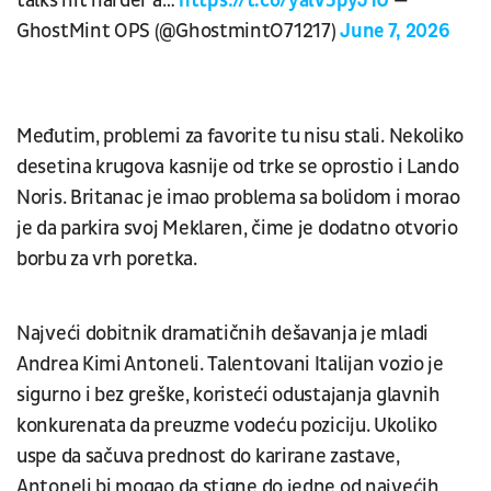
talks hit harder a…
https://t.co/yalV5pyJ1U
—
GhostMint OPS (@GhostmintO71217)
June 7, 2026
Međutim, problemi za favorite tu nisu stali. Nekoliko
desetina krugova kasnije od trke se oprostio i Lando
Noris. Britanac je imao problema sa bolidom i morao
je da parkira svoj Meklaren, čime je dodatno otvorio
borbu za vrh poretka.
Najveći dobitnik dramatičnih dešavanja je mladi
Andrea Kimi Antoneli. Talentovani Italijan vozio je
sigurno i bez greške, koristeći odustajanja glavnih
konkurenata da preuzme vodeću poziciju. Ukoliko
uspe da sačuva prednost do karirane zastave,
Antoneli bi mogao da stigne do jedne od najvećih