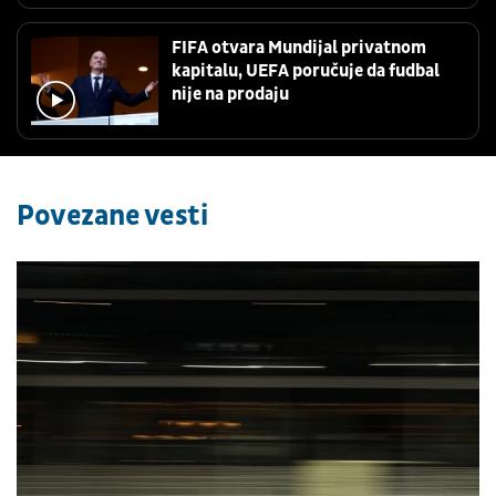
FIFA otvara Mundijal privatnom
kapitalu, UEFA poručuje da fudbal
nije na prodaju
Povezane vesti