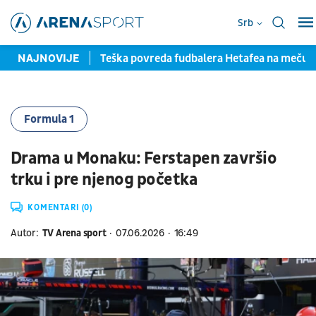
Srb
la pred potpisom
NAJNOVIJE
Teška povreda fudbalera Hetafea na meču
Formula 1
Drama u Monaku: Ferstapen završio
trku i pre njenog početka
KOMENTARI (0)
Autor:
TV Arena sport
07.06.2026
16:49