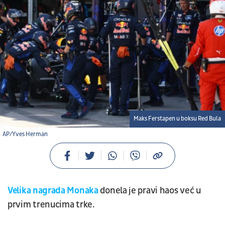
Maks Ferstapen u boksu Red Bula
AP/Yves Herman
Velika nagrada Monaka
donela je pravi haos već u
prvim trenucima trke.