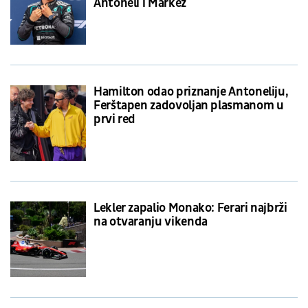
Antoneli i Markez
Hamilton odao priznanje Antoneliju,
Ferštapen zadovoljan plasmanom u
prvi red
Lekler zapalio Monako: Ferari najbrži
na otvaranju vikenda