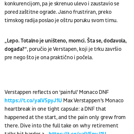
konkurencijom, pa je skrenuo ulevo i zaustavio se
pored zaštitne ograde. Jasno frustriran, preko
timskog radija poslao je oštru poruku svom timu.
„Lepo. Totalno je uništeno, momci. Šta se, dođavola,
događa?“
, poručio je Verstapen, koji je trku završio
pre nego što je ona praktično i počela.
Verstappen reflects on ‘painful’ Monaco DNF
https://t.co/yalV5pyJ1U
Max Verstappen’s Monaco
heartbreak in one tight capsule: a DNF that
happened at the start, and the pain only grew from
there. Dive into the full take on why retirement