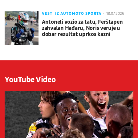
VESTI IZ AUTOMOTO SPORTA
18.07.2026
Antoneli vozio za tatu, Ferštapen
zahvalan Hađaru, Noris veruje u
dobar rezultat uprkos kazni
YouTube Video