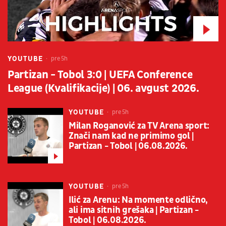
YOUTUBE
pre 5h
Partizan - Tobol 3:0 | UEFA Conference
League (Kvalifikacije) | 06. avgust 2026.
YOUTUBE
pre 5h
Milan Roganović za TV Arena sport:
Znači nam kad ne primimo gol |
Partizan - Tobol | 06.08.2026.
YOUTUBE
pre 5h
Ilić za Arenu: Na momente odlično,
ali ima sitnih grešaka | Partizan -
Tobol | 06.08.2026.