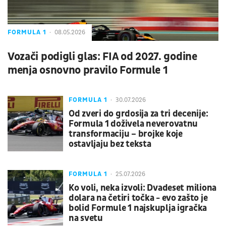
FORMULA 1
08.05.2026
Vozači podigli glas: FIA od 2027. godine
menja osnovno pravilo Formule 1
FORMULA 1
30.07.2026
Od zveri do grdosija za tri decenije:
Formula 1 doživela neverovatnu
transformaciju – brojke koje
ostavljaju bez teksta
FORMULA 1
25.07.2026
Ko voli, neka izvoli: Dvadeset miliona
dolara na četiri točka - evo zašto je
bolid Formule 1 najskuplja igračka
na svetu