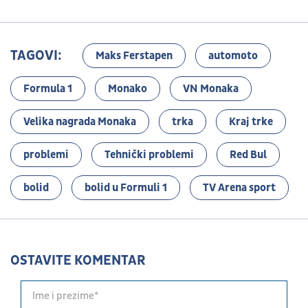
TAGOVI:
Maks Ferstapen
automoto
Formula 1
Monako
VN Monaka
Velika nagrada Monaka
trka
Kraj trke
problemi
Tehnički problemi
Red Bul
bolid
bolid u Formuli 1
TV Arena sport
OSTAVITE KOMENTAR