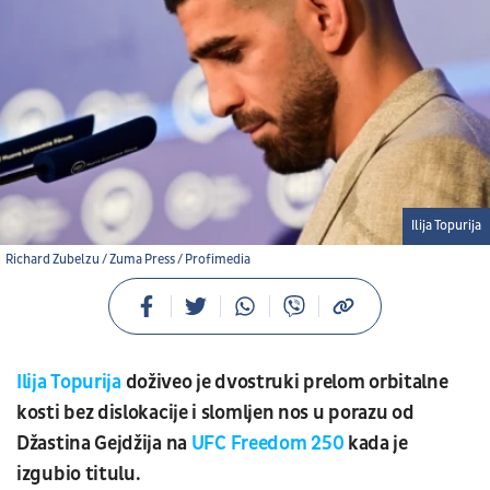
Ilija Topurija
Richard Zubelzu / Zuma Press / Profimedia
Ilija Topurija
doživeo je dvostruki prelom orbitalne
kosti bez dislokacije i slomljen nos u porazu od
Džastina Gejdžija na
UFC Freedom 250
kada je
izgubio titulu.