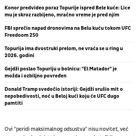
Konor predvideo poraz Topurije ispred Bele kuće: Lice
mu je skroz razbijeno, mračno vreme je pred njim
FBI sprečio napad dronovima na Belu kuću tokom UFC
Freedoom 250
Topurija ima dvostruki prelom, ne vraća se u ring u
2026. godini
Gejdži poslao Topuriju u bolnicu: "El Matador" je
možda i ozbiljno povređen
Donald Tramp svedočio istoriji: Gejdži srušio mit o
nepobedivosti, noć u Beloj kući koju će UFC dugo
pamtiti
Ovi "peridi maksimalnog odsustva" nisu novitet, već