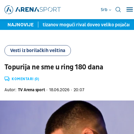
Srb
rencija
NAJNOVIJE
Partizanov mogući rival doveo veliko pojačanje: Het
Vesti iz borilačkih veština
Topurija ne sme u ring 180 dana
KOMENTARI (0)
Autor:
TV Arena sport
18.06.2026
20:07