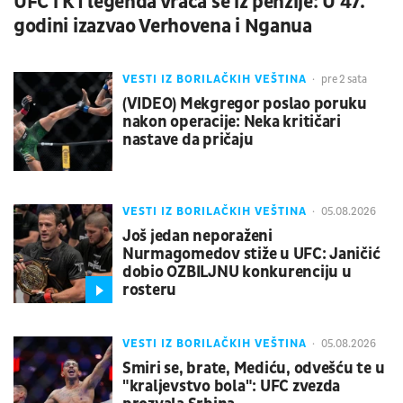
UFC i K1 legenda vraća se iz penzije: U 47.
godini izazvao Verhovena i Nganua
VESTI IZ BORILAČKIH VEŠTINA
pre 2 sata
(VIDEO) Mekgregor poslao poruku
nakon operacije: Neka kritičari
nastave da pričaju
VESTI IZ BORILAČKIH VEŠTINA
05.08.2026
Još jedan neporaženi
Nurmagomedov stiže u UFC: Janičić
dobio OZBILJNU konkurenciju u
rosteru
VESTI IZ BORILAČKIH VEŠTINA
05.08.2026
Smiri se, brate, Mediću, odvešću te u
"kraljevstvo bola": UFC zvezda