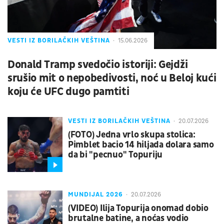
VESTI IZ BORILAČKIH VEŠTINA
15.06.2026
Donald Tramp svedočio istoriji: Gejdži
srušio mit o nepobedivosti, noć u Beloj kući
koju će UFC dugo pamtiti
VESTI IZ BORILAČKIH VEŠTINA
20.07.2026
(FOTO) Jedna vrlo skupa stolica:
Pimblet bacio 14 hiljada dolara samo
da bi "pecnuo" Topuriju
MUNDIJAL 2026
20.07.2026
(VIDEO) Ilija Topurija onomad dobio
brutalne batine, a noćas vodio