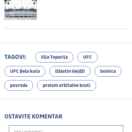
TAGOVI:
Ilija Topurija
UFC
UFC Bela kuća
Džastin Gejdži
bolnica
povreda
prelom orbitalne kosti
OSTAVITE KOMENTAR