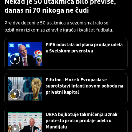
Nekad je 50 utakmica bilo previše,
danas ni 70 nikoga ne čudi
Pre dve decenije 50 utakmica u sezoni smatralo se
ozbiljnim rizikom za zdravlje igrača i kvalitet fudbala.
FIFA odustala od plana prodaje udela
u Svetskom prvenstvu
Fifa Inc.: Može li Evropa da se
suprotstavi Infantinovom pohodu na
privatni kapital
UEFA bojkotuje takmičenja u znak
protesta protiv prodaje udela u
Mundijalu