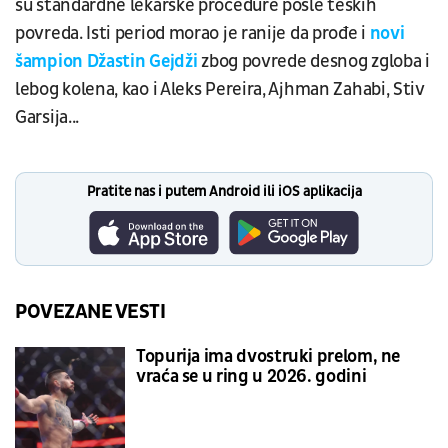
su standardne lekarske procedure posle teških
povreda. Isti period morao je ranije da prođe i
novi
šampion Džastin Gejdži
zbog povrede desnog zgloba i
lebog kolena, kao i Aleks Pereira, Ajhman Zahabi, Stiv
Garsija...
Pratite nas i putem Android ili iOS aplikacija
POVEZANE VESTI
Topurija ima dvostruki prelom, ne
vraća se u ring u 2026. godini