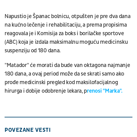
Napustio je Španac bolnicu, otpušten je pre dva dana
na kućno lečenje i rehabilitaciju, a prema propisima
reagovala je i Komisija za boks i borilačke sportove
(ABC) koja je izdala maksimalnu moguću medicinsku
suspenziju od 180 dana.
"Matador" će morati da bude van oktagona najmanje
180 dana, a ovaj period može da se skrati samo ako
prođe medicinski pregled kod maksilofacijalnog
hirurga i dobije odobrenje lekara, p
renosi "Marka".
POVEZANE VESTI