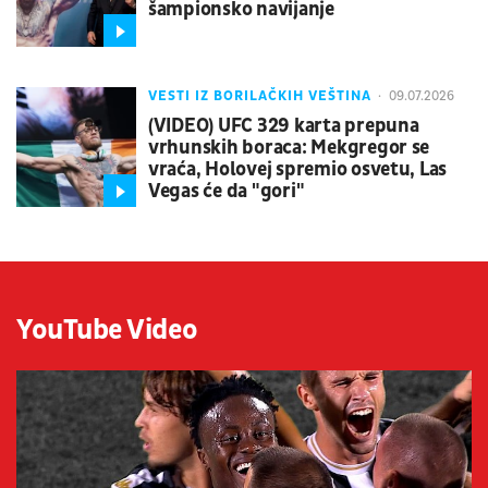
šampionsko navijanje
VESTI IZ BORILAČKIH VEŠTINA
09.07.2026
(VIDEO) UFC 329 karta prepuna
vrhunskih boraca: Mekgregor se
vraća, Holovej spremio osvetu, Las
Vegas će da "gori"
YouTube Video