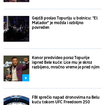
Gejdži poslao Topuriju u bolnicu: "El
Matador" je možda i ozbiljno
povređen
Konor predvideo poraz Topurije
ispred Bele kuće: Lice mu je skroz
razbijeno, mračno vreme je pred njim
FBI sprečio napad dronovima na Belu
kuću tokom UFC Freedoom 250