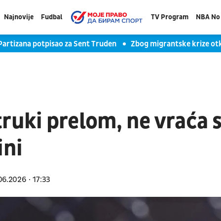
Najnovije
Fudbal
TV Program
NBA No 
na potpisao za Sent Truden
Zbog migrantske krize otkazana
ruki prelom, ne vraća 
ini
06.2026
17:33