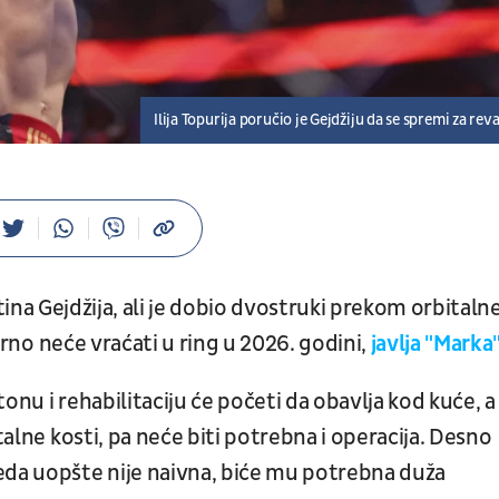
Ilija Topurija poručio je Gejdžiju da se spremi za rev
ina Gejdžija, ali je dobio dvostruki prekom orbitaln
gurno neće vraćati u ring u 2026. godini,
javlja "Marka
onu i rehabilitaciju će početi da obavlja kod kuće, a
talne kosti, pa neće biti potrebna i operacija. Desno
eda uopšte nije naivna, biće mu potrebna duža