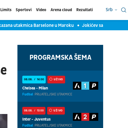
Srb
Limits
Sportovi
Video
Arena cloud
Rezultati
 utakmica Barselone u Maroku
Jokićev saigrač želi da napusti
PROGRAMSKA ŠEMA
se
08.08.
14:00
UŽIVO
Chelsea - Milan
Fudbal
PRIJATELJSKE UTAKMICE
08.08.
13:00
UŽIVO
Inter - Juventus
Fudbal
PRIJATELJSKE UTAKMICE