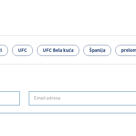
i
UFC
UFC Bela kuća
Španija
prelom