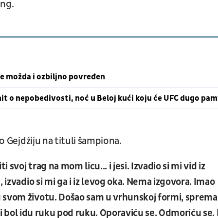
ing.
 je možda i ozbiljno povređen
mit o nepobedivosti, noć u Beloj kući koju će UFC dugo pam
ao Gejdžiju na tituli šampiona.
 svoj trag na mom licu... i jesi. Izvadio si mi vid iz
 izvadio si mi ga i iz levog oka. Nema izgovora. Imao
u svom životu. Došao sam u vrhunskoj formi, sprema
a i bol idu ruku pod ruku. Oporaviću se. Odmoriću se. 