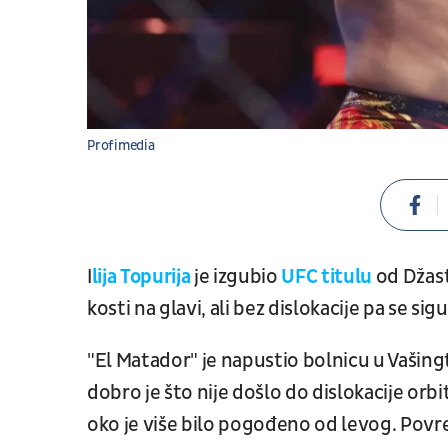
Profimedia
I
lija Topurija
je izgubio
UFC titulu
od Džast
kosti na glavi, ali bez dislokacije pa se si
"El Matador" je napustio bolnicu u Vašingt
dobro je što nije došlo do dislokacije orbi
oko je više bilo pogođeno od levog. Povr