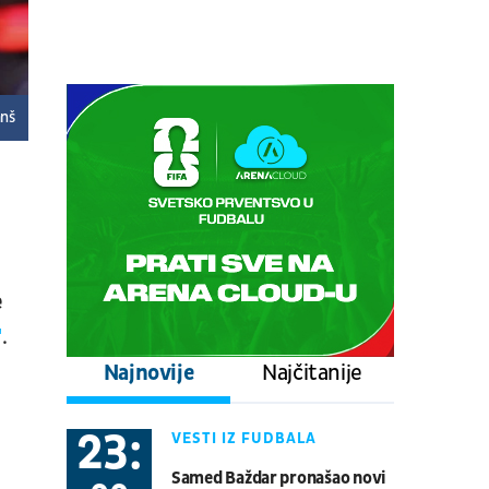
Centralni teren, dan 6,
popodnevna sesija
Tenis
ATP 1000 - Montreal
08.08.
17:00
UŽIVO
anš
Stuttgart - Everton
Fudbal
PRIJATELJSKE UTAKMICE
08.08.
17:00
UŽIVO
Schalke - Atalanta
Fudbal
PRIJATELJSKE UTAKMICE
e
"
.
08.08.
20:30
UŽIVO
Najnovije
Najčitanije
Real Betis - Bournemouth
Fudbal
PRIJATELJSKE UTAKMICE
23:
VESTI IZ FUDBALA
08.08.
21:00
UŽIVO
Samed Baždar pronašao novi