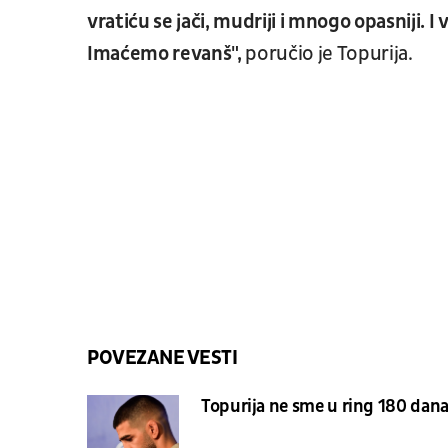
vratiću se jači, mudriji i mnogo opasniji. I
Imaćemo revanš",
poručio je Topurija.
POVEZANE VESTI
Topurija ne sme u ring 180 dan