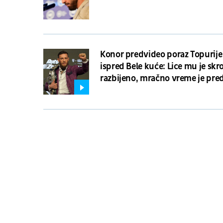
Konor predvideo poraz Topurije
ispred Bele kuće: Lice mu je skr
razbijeno, mračno vreme je pre