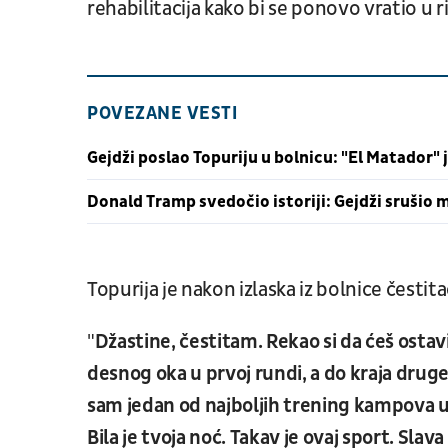
rehabilitacija kako bi se ponovo vratio u r
POVEZANE VESTI
Gejdži poslao Topuriju u bolnicu: "El Matador"
Donald Tramp svedočio istoriji: Gejdži srušio 
Topurija je nakon izlaska iz bolnice čestit
"
Džastine, čestitam. Rekao si da ćeš ostaviti
desnog oka u prvoj rundi, a do kraja druge,
sam jedan od najboljih trening kampova 
Bila je tvoja noć. Takav je ovaj sport. Slav