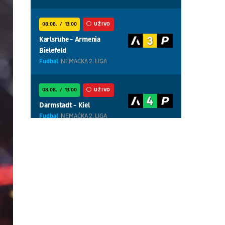
08.08.
13:00
UŽIVO
Karlsruhe - Armenia
Bielefeld
Fudbal
NEMAČKA 2. LIGA
08.08.
13:00
UŽIVO
Darmstadt - Kiel
Fudbal
NEMAČKA 2. LIGA
08.08.
01:00
UŽIVO
Centralni teren, dan 5,
popodnevna sesija
Tenis
WTA 1000 - Toronto
08.08.
01:00
UŽIVO