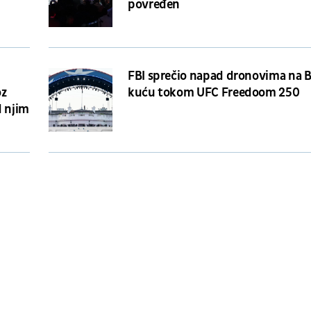
povređen
FBI sprečio napad dronovima na B
oz
kuću tokom UFC Freedoom 250
d njim