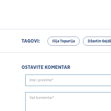
TAGOVI:
Ilija Topurija
Džastin Gejdž
OSTAVITE KOMENTAR