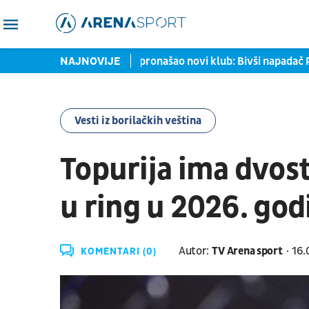
ontu
Samed Baždar pronašao novi klub: Bivši napadač Partiza
NAJNOVIJE
Vesti iz borilačkih veština
Topurija ima dvost
u ring u 2026. god
Autor:
TV Arena sport
16.
KOMENTARI (0)