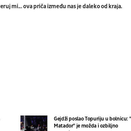
 veruj mi... ova priča između nas je daleko od kraja.
a
Gejdži poslao Topuriju u bolnicu: 
Matador" je možda i ozbiljno