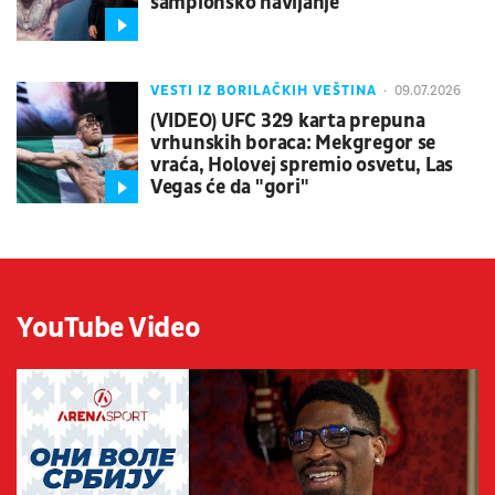
šampionsko navijanje
VESTI IZ BORILAČKIH VEŠTINA
09.07.2026
(VIDEO) UFC 329 karta prepuna
vrhunskih boraca: Mekgregor se
vraća, Holovej spremio osvetu, Las
Vegas će da "gori"
YouTube Video