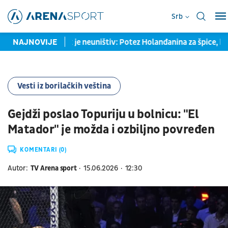
Srb
EO) Ovaj čovek je neuništiv: Potez Holanđanina za špice, koji će
NAJNOVIJE
Vesti iz borilačkih veština
Gejdži poslao Topuriju u bolnicu: "El
Matador" je možda i ozbiljno povređen
KOMENTARI (0)
Autor:
TV Arena sport
15.06.2026
12:30