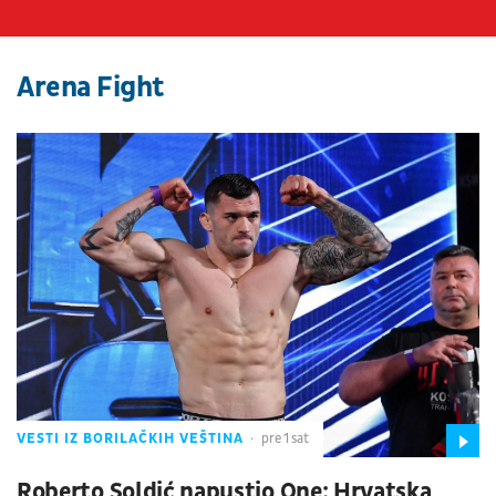
Arena Fight
VESTI IZ BORILAČKIH VEŠTINA
pre 1 sat
Roberto Soldić napustio One: Hrvatska