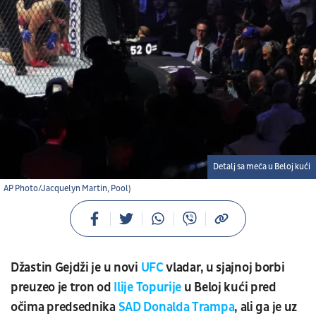
Detalj sa meča u Beloj kući
AP Photo/Jacquelyn Martin, Pool)
Džastin Gejdži je u novi
UFC
vladar, u sjajnoj borbi
preuzeo je tron od
Ilije Topurije
u Beloj kući pred
očima predsednika
SAD Donalda Trampa
, ali ga je uz