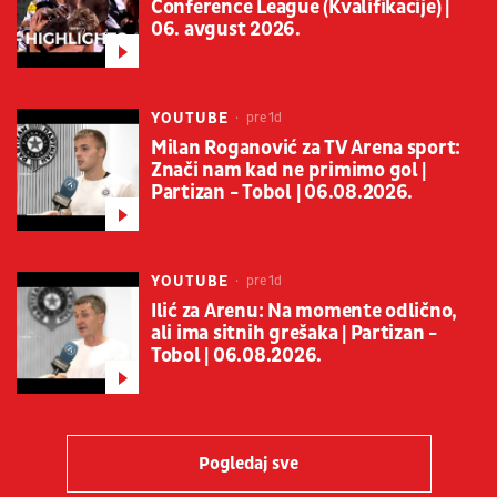
Conference League (Kvalifikacije) |
06. avgust 2026.
YOUTUBE
pre 1d
Milan Roganović za TV Arena sport:
Znači nam kad ne primimo gol |
Partizan - Tobol | 06.08.2026.
YOUTUBE
pre 1d
Ilić za Arenu: Na momente odlično,
ali ima sitnih grešaka | Partizan -
Tobol | 06.08.2026.
Pogledaj sve