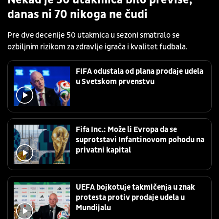
Nekad je 50 utakmica bilo previše,
danas ni 70 nikoga ne čudi
Pre dve decenije 50 utakmica u sezoni smatralo se
ozbiljnim rizikom za zdravlje igrača i kvalitet fudbala.
FIFA odustala od plana prodaje udela
u Svetskom prvenstvu
Fifa Inc.: Može li Evropa da se
suprotstavi Infantinovom pohodu na
privatni kapital
UEFA bojkotuje takmičenja u znak
protesta protiv prodaje udela u
Mundijalu