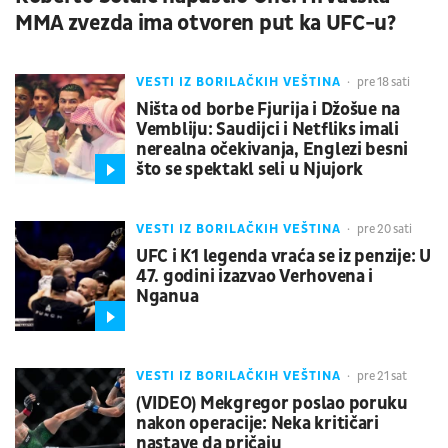
MMA zvezda ima otvoren put ka UFC-u?
VESTI IZ BORILAČKIH VEŠTINA
pre 18 sati
Ništa od borbe Fjurija i Džošue na
Vembliju: Saudijci i Netfliks imali
nerealna očekivanja, Englezi besni
što se spektakl seli u Njujork
VESTI IZ BORILAČKIH VEŠTINA
pre 20 sati
UFC i K1 legenda vraća se iz penzije: U
47. godini izazvao Verhovena i
Nganua
VESTI IZ BORILAČKIH VEŠTINA
pre 21 sat
(VIDEO) Mekgregor poslao poruku
nakon operacije: Neka kritičari
nastave da pričaju