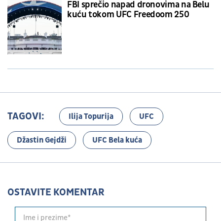
FBI sprečio napad dronovima na Belu
kuću tokom UFC Freedoom 250
TAGOVI:
Ilija Topurija
UFC
Džastin Gejdži
UFC Bela kuća
OSTAVITE KOMENTAR