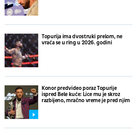
Topurija ima dvostruki prelom, ne
vraća se u ring u 2026. godini
Konor predvideo poraz Topurije
ispred Bele kuće: Lice mu je skroz
razbijeno, mračno vreme je pred njim