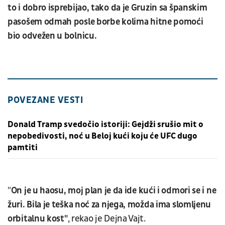
to i dobro isprebijao, tako da je Gruzin sa španskim
pasošem odmah posle borbe kolima hitne pomoći
bio odvežen u bolnicu.
POVEZANE VESTI
Donald Tramp svedočio istoriji: Gejdži srušio mit o
nepobedivosti, noć u Beloj kući koju će UFC dugo
pamtiti
"
On je u haosu, moj plan je da ide kući i odmori se i ne
žuri. Bila je teška noć za njega, možda ima slomljenu
orbitalnu kost"
, rekao je Dejna Vajt.