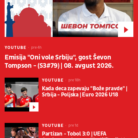
YOUTUBE
pre 4h
Emisija "Oni vole Srbiju", gost Ševon
Tompson - (S3#79) | 08. avgust 2026.
YOUTUBE
pre 18h
Kada deca zapevaju "Bože pravde" |
Srbija - Poljska | Euro 2026 U18
YOUTUBE
pre 1d
Partizan - Tobol 3:0 | UEFA