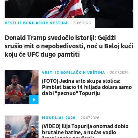
VESTI IZ BORILAČKIH VEŠTINA
15.06.2026
Donald Tramp svedočio istoriji: Gejdži
srušio mit o nepobedivosti, noć u Beloj kući
koju će UFC dugo pamtiti
VESTI IZ BORILAČKIH VEŠTINA
20.07.2026
(FOTO) Jedna vrlo skupa stolica:
Pimblet bacio 14 hiljada dolara samo
da bi "pecnuo" Topuriju
MUNDIJAL 2026
20.07.2026
(VIDEO) Ilija Topurija onomad dobio
brutalne batine, a noćas vodio