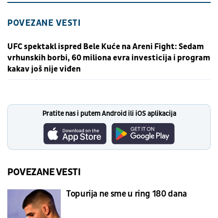
POVEZANE VESTI
UFC spektakl ispred Bele Kuće na Areni Fight: Sedam
vrhunskih borbi, 60 miliona evra investicija i program
kakav još nije viđen
Pratite nas i putem Android ili iOS aplikacija
POVEZANE VESTI
Topurija ne sme u ring 180 dana