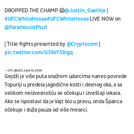
DROPPED THE CHAMP 😱
@Justin_Gaethje
|
#UFCWhiteHouse
#UFCWhiteHouse
LIVE NOW on
@ParamountPlus
!
[ Title fights presented by
@Cryptocom
]
pic.twitter.com/G36sY59igq
— UFC (@ufc)
June 15, 2026
Gejdži je više puta snažnim udarcima naneo povrede
Topuriji u predela jagodične kosti i desnog oka, a sa
velikom neizvesnošću se očekuju i izveštaji lekara.
Ako se ispostavi da je Vajt bio u pravu, onda Španca
očekuje i duža pauza od više meseci.