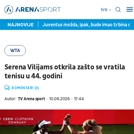
Srb
evropsku medalju
NAJNOVIJE
Juventus možda, ipak, bude imao Srbina sl
WTA
Serena Vilijams otkrila zašto se vratila
tenisu u 44. godini
KOMENTARI (0)
Autor:
TV Arena sport
10.06.2026
17:44