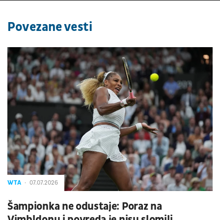
Povezane vesti
WTA
07.07.2026
Šampionka ne odustaje: Poraz na
Vimbldonu i povreda je nisu slomili