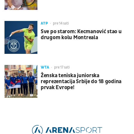
ATP
pre 14 sati
Sve po starom: Kecmanović stao u
drugom kolu Montreala
WTA
pre 17 sati
Ženska teniska juniorska
reprezentacija Srbije do 18 godina
prvak Evrope!