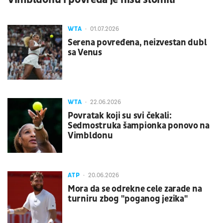
WTA
01.07.2026
Serena povređena, neizvestan dubl
sa Venus
WTA
22.06.2026
Povratak koji su svi čekali:
Sedmostruka šampionka ponovo na
Vimbldonu
ATP
20.06.2026
Mora da se odrekne cele zarade na
turniru zbog "poganog jezika"