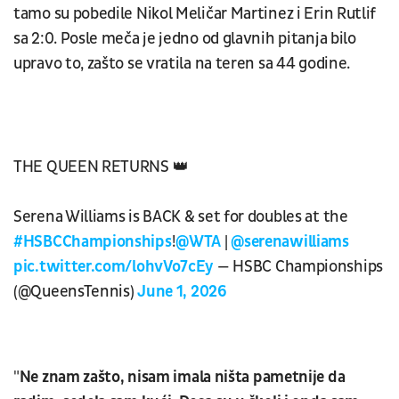
tamo su pobedile Nikol Meličar Martinez i Erin Rutlif
sa 2:0. Posle meča je jedno od glavnih pitanja bilo
upravo to, zašto se vratila na teren sa 44 godine.
THE QUEEN RETURNS 👑
Serena Williams is BACK & set for doubles at the
#HSBCChampionships
!
@WTA
|
@serenawilliams
pic.twitter.com/lohvVo7cEy
— HSBC Championships
(@QueensTennis)
June 1, 2026
"
Ne znam zašto, nisam imala ništa pametnije da