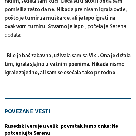
radim, sedela sam kući. Deca su u školi i onda sam
pomislila zašto da ne. Nikada pre nisam igrala ovde,
pošto je turnir za muškarce, ali je lepo igrati na
ovakvom turniru. Stvarno je lepo
", počela je Serena i
dodala:
"
Bilo je baš zabavno, uživala sam sa Viki. Ona je držala
tim, igrala sjajno u važnim poenima. Nikada nismo
igrale zajedno, ali sam se osećala tako prirodno
".
POVEZANE VESTI
Rusedski veruje u veliki povratak šampionke: Ne
potcenjujte Serenu