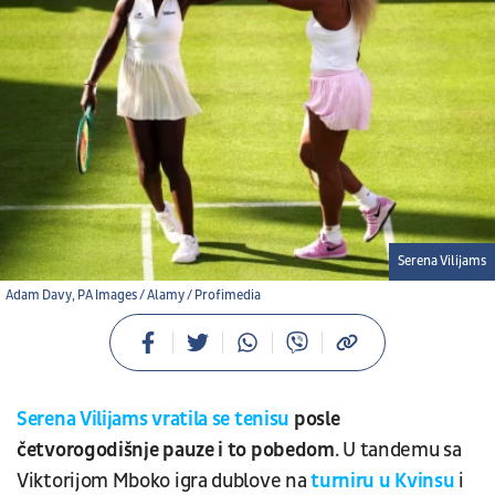
Serena Vilijams
Adam Davy, PA Images / Alamy / Profimedia
Serena Vilijams vratila se tenisu
posle
četvorogodišnje pauze i to pobedom
. U tandemu sa
Viktorijom Mboko igra dublove na
turniru u Kvinsu
i