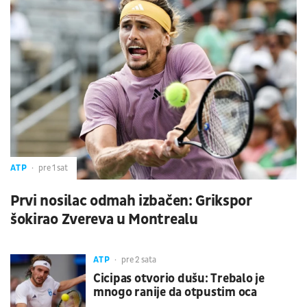
ATP
pre 1 sat
Prvi nosilac odmah izbačen: Grikspor
šokirao Zvereva u Montrealu
ATP
pre 2 sata
Cicipas otvorio dušu: Trebalo je
mnogo ranije da otpustim oca