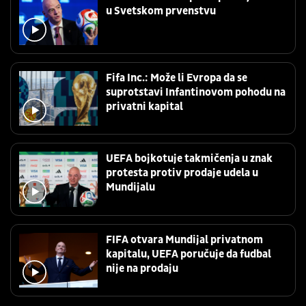
u Svetskom prvenstvu
Fifa Inc.: Može li Evropa da se
suprotstavi Infantinovom pohodu na
privatni kapital
UEFA bojkotuje takmičenja u znak
protesta protiv prodaje udela u
Mundijalu
FIFA otvara Mundijal privatnom
kapitalu, UEFA poručuje da fudbal
nije na prodaju