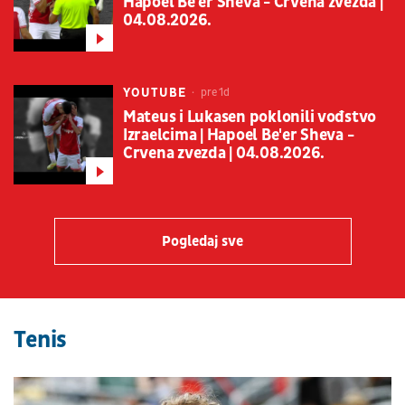
Hapoel Be'er Sheva - Crvena zvezda |
04.08.2026.
YOUTUBE
pre 1d
Mateus i Lukasen poklonili vođstvo
Izraelcima | Hapoel Be'er Sheva -
Crvena zvezda | 04.08.2026.
Pogledaj sve
Tenis