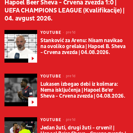
Hapoel Beer Sheva - Crvena zvezda 1:0 |
UEFA CHAMPIONS LEAGUE (Kvalifikacije) |
04. avgust 2026.
YOUTUBE
pre 1d
Stanković za Arenu: Nisam navikao
na ovoliko grešaka | Hapoel B. Sheva
- Crvena zvezda | 04.08.2026.
YOUTUBE
pre 1d
Lukasen izbegao debi iz košmara:
Nema isključenja | Hapoel Be'er
Sheva - Crvena zvezda | 04.08.2026.
YOUTUBE
pre 1d
Jedan žuti, drugi žuti - crveni! |