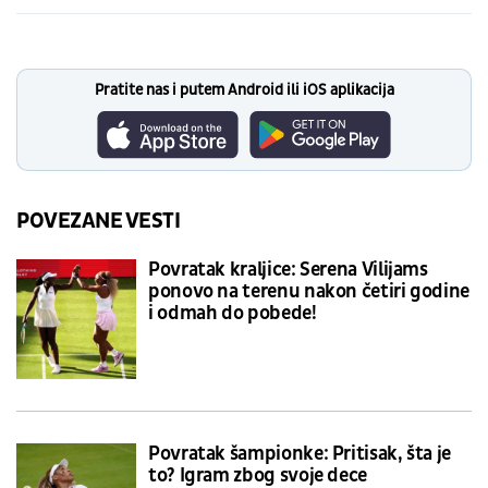
Pratite nas i putem Android ili iOS aplikacija
POVEZANE VESTI
Povratak kraljice: Serena Vilijams
ponovo na terenu nakon četiri godine
i odmah do pobede!
Povratak šampionke: Pritisak, šta je
to? Igram zbog svoje dece