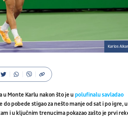
Karlos Alka
a u Monte Karlu nakon što je u
polufinalu savladao
e do pobede stigao za nešto manje od sat i po igre, u
am i u ključnim trenucima pokazao zašto je prvi rek