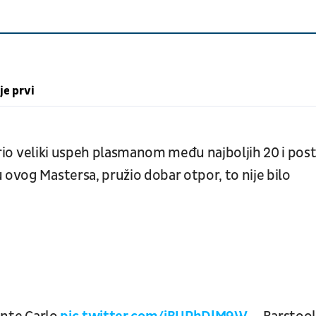
je prvi
tvario veliki uspeh plasmanom među najboljih 20 i pos
 ovog Mastersa, pružio dobar otpor, to nije bilo