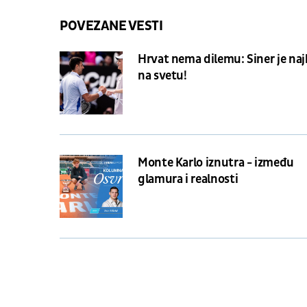
POVEZANE VESTI
Hrvat nema dilemu: Siner je naj
na svetu!
Monte Karlo iznutra - između
glamura i realnosti