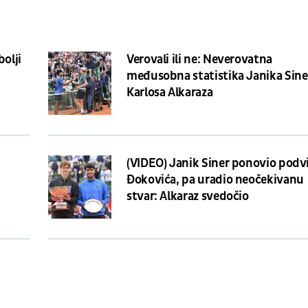
bolji
Verovali ili ne: Neverovatna
međusobna statistika Janika Siner
Karlosa Alkaraza
(VIDEO) Janik Siner ponovio podv
Đokovića, pa uradio neočekivanu
stvar: Alkaraz svedočio