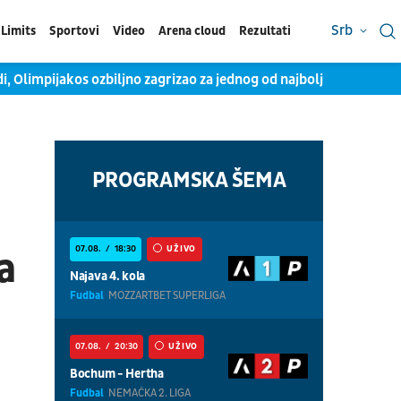
Srb
Limits
Sportovi
Video
Arena cloud
Rezultati
i, Olimpijakos ozbiljno zagrizao za jednog od najboljih košarka
PROGRAMSKA ŠEMA
07.08.
18:30
UŽIVO
a
Najava 4. kola
Fudbal
MOZZARTBET SUPERLIGA
07.08.
20:30
UŽIVO
Bochum - Hertha
Fudbal
NEMAČKA 2. LIGA