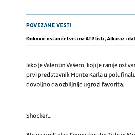
POVEZANE VESTI
Đoković ostao četvrti na ATP listi, Alkaraz i dal
Iako je Valentin Vašero, koji je ranije os
prvi predstavnik Monte Karla u polufinalu
dovoljno da ozbiljnije ugrozi favorita.
Shocker…