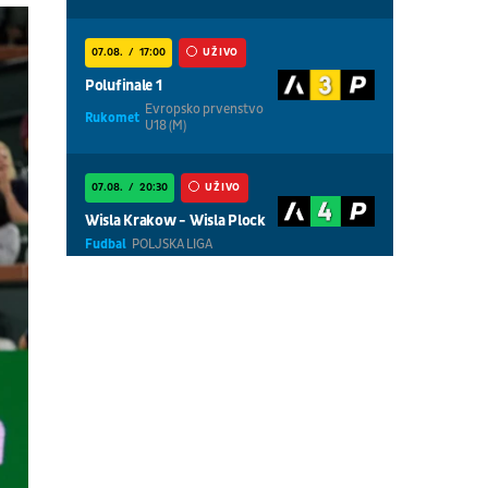
07.08.
17:00
UŽIVO
Polufinale 1
Evropsko prvenstvo
Rukomet
U18 (M)
07.08.
20:30
UŽIVO
Wisla Krakow - Wisla Plock
Fudbal
POLJSKA LIGA
07.08.
18:30
UŽIVO
Centralni teren, dan 5,
prepodnevna sesija
Tenis
WTA 1000 - Toronto
07.08.
18:30
UŽIVO
Centralni teren, dan 6,