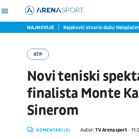
lub: Boriće se za opstanak
NAJNOVIJE
Rajaković otvorio dušu: Neisplaćen
ATP
Novi teniski spekt
finalista Monte Ka
Sinerom
Autor:
TV Arena sport
11.
KOMENTARI (0)