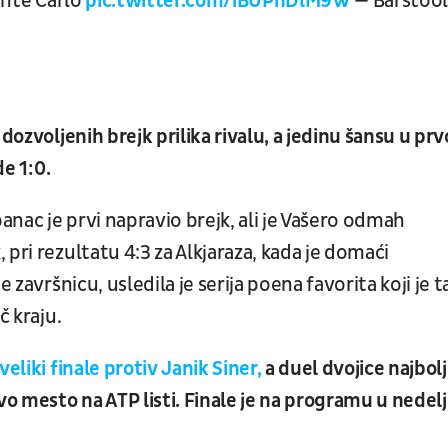
Monte Carlo
pic.twitter.com/iBUPhDlM9W
— Barstool
 dozvoljenih brejk prilika rivalu, a jedinu šansu u pr
de 1:0.
nac je prvi napravio brejk, ali je Vašero odmah
pri rezultatu 4:3 za Alkjaraza, kada je domaći
 završnicu, usledila je serija poena favorita koji je 
č kraju.
veliki finale protiv Janik Siner,
a duel dvojice najbolj
vo mesto na ATP listi. Finale je na programu u nedel