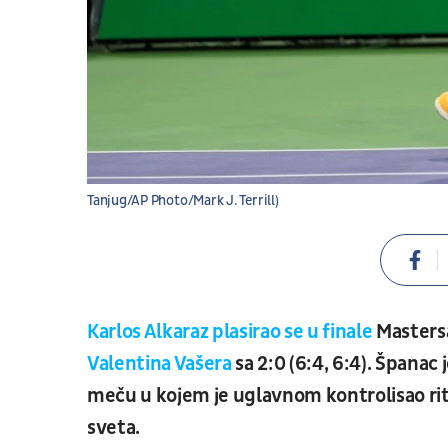
Tanjug/AP Photo/Mark J. Terrill)
Karlos Alkaraz plasirao se u finale
Masters
Valentina Vašera
sa 2:0 (6:4, 6:4).
Španac j
meču u kojem je uglavnom kontrolisao rit
sveta.