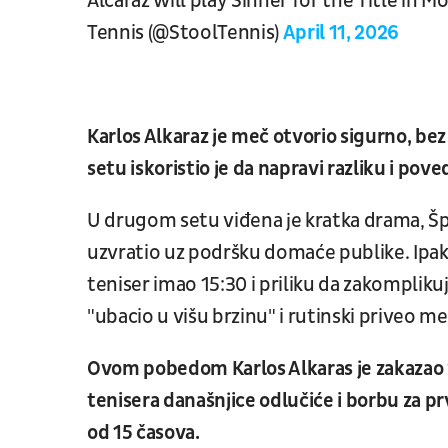
Alcaraz will play Sinner for the Title in 
Tennis (@StoolTennis)
April 11, 2026
Karlos Alkaraz je meč otvorio sigurno, bez
setu iskoristio je da napravi razliku i pove
U drugom setu viđena je kratka drama, Špa
uzvratio uz podršku domaće publike. Ipak, 
teniser imao 15:30 i priliku da zakomplikuje
"ubacio u višu brzinu" i rutinski priveo me
Ovom pobedom Karlos Alkaras je zakazao
tenisera današnjice odlučiće i borbu za pr
od 15 časova.