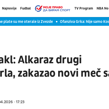
Najnovije
Fudbal
TV Program
NBA No 
e plate su me oterale iz Zvezde
Ofanziva Grka: Nije samo Kod
akl: Alkaraz drugi
rla, zakazao novi meč s
04.2026
17:23