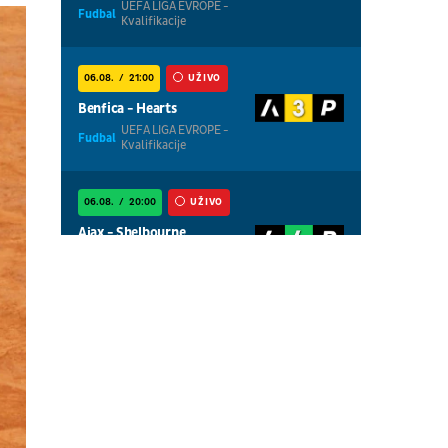
UEFA LIGA EVROPE -
Fudbal
Kvalifikacije
06.08.
21:00
UŽIVO
Benfica - Hearts
UEFA LIGA EVROPE -
Fudbal
Kvalifikacije
06.08.
20:00
UŽIVO
Ajax - Shelbourne
UEFA LIGA
Fudbal
KONFERENCIJA -
Kvalifikacije
06.08.
20:00
UŽIVO
Thun - Vikingur
UEFA LIGA EVROPE -
Fudbal
Kvalifikacije