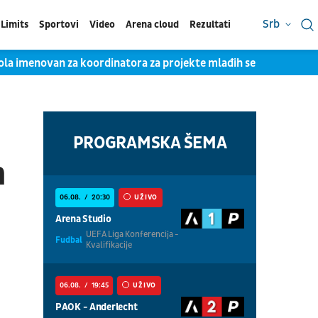
Srb
Limits
Sportovi
Video
Arena cloud
Rezultati
Zola imenovan za koordinatora za projekte mlađih selekcija Italij
PROGRAMSKA ŠEMA
h
06.08.
20:30
UŽIVO
Arena Studio
UEFA Liga Konferencija -
Fudbal
Kvalifikacije
06.08.
19:45
UŽIVO
PAOK - Anderlecht