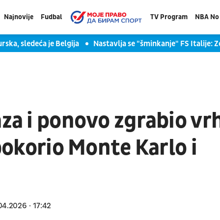
Najnovije
Fudbal
TV Program
NBA No 
rska, sledeća je Belgija
Nastavlja se "šminkanje" FS Italije: 
aza i ponovo zgrabio vr
 pokorio Monte Karlo i
04.2026
17:42