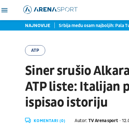
UFC zvezda prozvala Srbina
NAJNOVIJE
Srbija među osam najboljih: Pala Tu
ATP
Siner srušio Alkar
ATP liste: Italijan
ispisao istoriju
Autor:
TV Arena sport
12.
KOMENTARI (0)