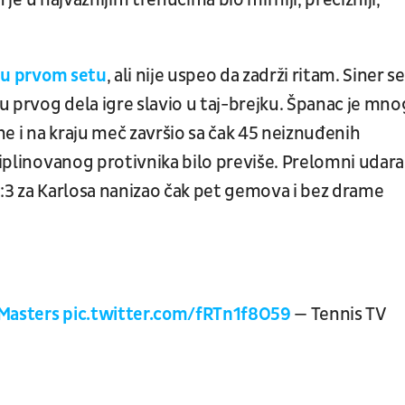
n je u najvažnijim trenucima bio mirniji, precizniji,
0 u prvom setu
, ali nije uspeo da zadrži ritam. Siner se
u prvog dela igre slavio u taj-brejku. Španac je mn
e i na kraju meč završio sa čak 45 neiznuđenih
sciplinovanog protivnika bilo previše. Prelomni udar
1:3 za Karlosa nanizao čak pet gemova i bez drame
Masters
pic.twitter.com/fRTn1f8O59
— Tennis TV