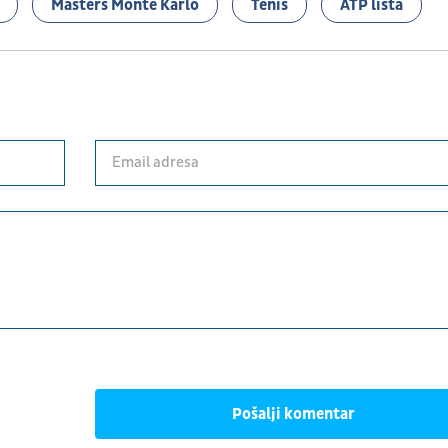
Masters Monte Karlo
Tenis
ATP lista
Pošalji komentar