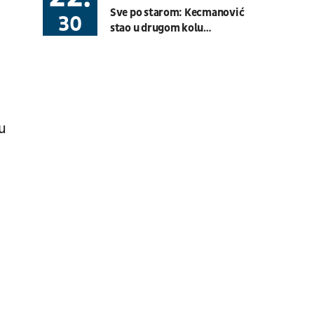
Sve po starom: Kecmanović
Basket 3x3
BG U23 League
30
i
stao u drugom kolu
Montreala
08.08.
19:30
UŽIVO
Hartberg - Sturm
Fudbal
AUSTRIJSKA LIGA
ku
08.08.
20:00
UŽIVO
Budućnost - Dečić
Fudbal
CRNOGORSKA LIGA
08.08.
17:30
UŽIVO
OFK Vršac - Proleter
Fudbal
PRVA LIGA SRBIJE
07.08.
11:00
UŽIVO
Velika Britanija: Slobodan