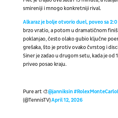
Meč je trajao dva sata i 15 minuta, a Italija
smireniji i mnogo konkretniji rival.
Alkaraz je bolje otvorio duel, poveo sa 2:
brzo vratio, a potom u dramatičnom finiš
poklanjao, često olako gubio ključne poen
grešaka, što je protiv ovako čvrstog i di
Siner je zadao u drugom setu, kada je od 
priveo posao kraju.
Pure art 🎨
@janniksin
#RolexMonteCarlo
(@TennisTV)
April 12, 2026