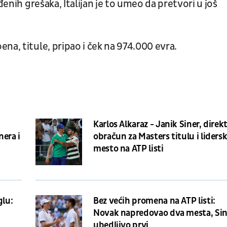
đenih grešaka, Italijan je to umeo da pretvori u još
na, titule, pripao i ček na 974.000 evra.
Karlos Alkaraz - Janik Siner, direk
nera i
obračun za Masters titulu i liders
mesto na ATP listi
glu:
Bez većih promena na ATP listi:
Novak napredovao dva mesta, Sin
ubedljivo prvi