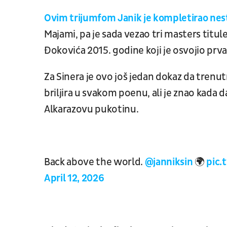
Ovim trijumfom Janik je kompletirao nes
Majami, pa je sada vezao tri masters titu
Đokovića 2015. godine koji je osvojio prva
Za Sinera je ovo još jedan dokaz da trenutn
briljira u svakom poenu, ali je znao kada d
Alkarazovu pukotinu.
Back above the world.
@janniksin
🌍
pic
April 12, 2026