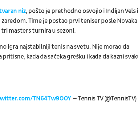
tvaran niz
, pošto je prethodno osvojio i Indijan Vels 
le zaredom. Time je postao prvi teniser posle Novaka
 tri masters turnira u sezoni.
o igra najstabilniji tenis na svetu. Nije morao da
a pritisne, kada da sačeka grešku i kada da kazni sva
.twitter.com/TN64Tw9OOY
— Tennis TV (@TennisTV)