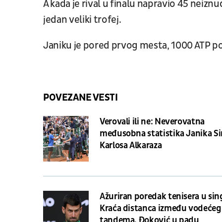
A kada je rival u finalu napravio 45 neiznu
jedan veliki trofej.
Janiku je pored prvog mesta, 1000 ATP poe
POVEZANE VESTI
Verovali ili ne: Neverovatna
međusobna statistika Janika Si
Karlosa Alkaraza
Ažuriran poredak tenisera u sin
Kraća distanca između vodećeg
tandema, Đoković u padu