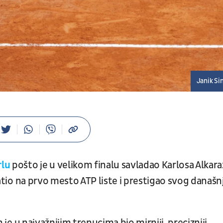
Janik Si
rlu
pošto je u velikom finalu savladao Karlosa Alkara
vratio na prvo mesto ATP liste i prestigao svog današn