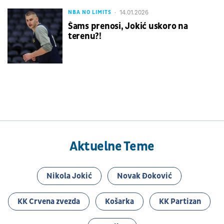
14.01.2026
NBA NO LIMITS
Šams prenosi, Jokić uskoro na
terenu?!
Aktuelne Teme
Nikola Jokić
Novak Đoković
KK Crvena zvezda
Košarka
KK Partizan