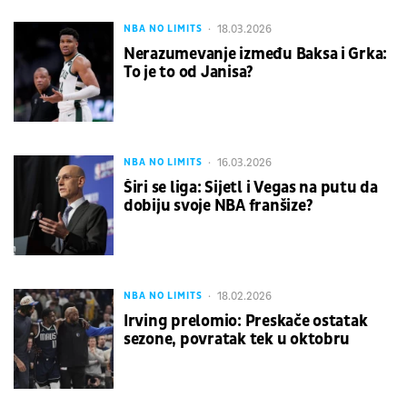
18.03.2026
NBA NO LIMITS
Nerazumevanje između Baksa i Grka:
To je to od Janisa?
16.03.2026
NBA NO LIMITS
Širi se liga: Sijetl i Vegas na putu da
dobiju svoje NBA franšize?
18.02.2026
NBA NO LIMITS
Irving prelomio: Preskače ostatak
sezone, povratak tek u oktobru