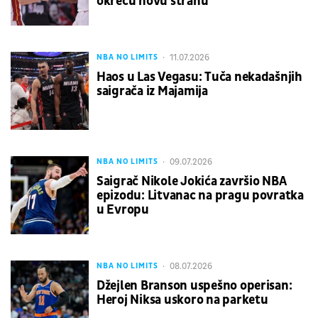
okreću novu stranu
11.07.2026
NBA NO LIMITS
Haos u Las Vegasu: Tuča nekadašnjih
saigrača iz Majamija
09.07.2026
NBA NO LIMITS
Saigrač Nikole Jokića završio NBA
epizodu: Litvanac na pragu povratka
u Evropu
08.07.2026
NBA NO LIMITS
Džejlen Branson uspešno operisan:
Heroj Niksa uskoro na parketu