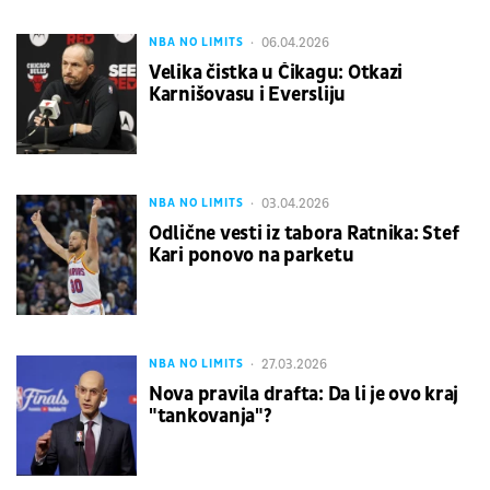
06.04.2026
NBA NO LIMITS
Velika čistka u Čikagu: Otkazi
Karnišovasu i Eversliju
03.04.2026
NBA NO LIMITS
Odlične vesti iz tabora Ratnika: Stef
Kari ponovo na parketu
27.03.2026
NBA NO LIMITS
Nova pravila drafta: Da li je ovo kraj
"tankovanja"?