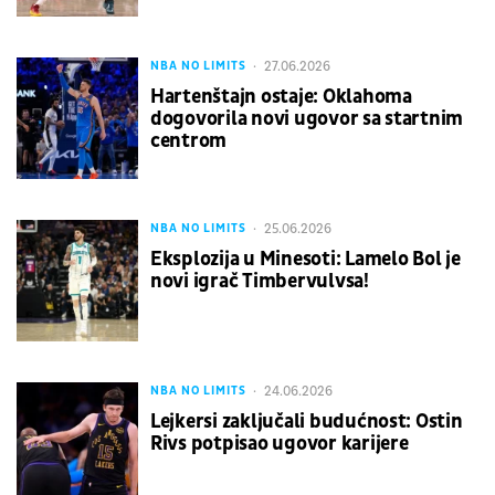
27.06.2026
NBA NO LIMITS
Hartenštajn ostaje: Oklahoma
dogovorila novi ugovor sa startnim
centrom
25.06.2026
NBA NO LIMITS
Eksplozija u Minesoti: Lamelo Bol je
novi igrač Timbervulvsa!
24.06.2026
NBA NO LIMITS
Lejkersi zaključali budućnost: Ostin
Rivs potpisao ugovor karijere