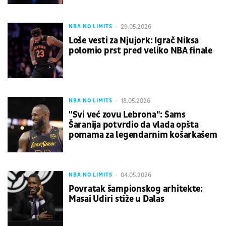
29.05.2026
NBA NO LIMITS
Loše vesti za Njujork: Igrač Niksa
polomio prst pred veliko NBA finale
18.05.2026
NBA NO LIMITS
"Svi već zovu Lebrona": Šams
Šaranija potvrdio da vlada opšta
pomama za legendarnim košarkašem
04.05.2026
NBA NO LIMITS
Povratak šampionskog arhitekte:
Masai Uđiri stiže u Dalas