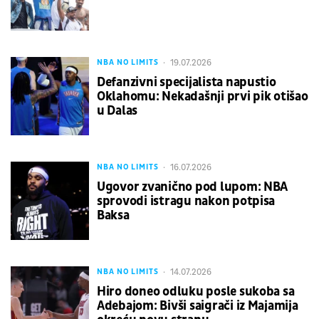
19.07.2026
NBA NO LIMITS
Defanzivni specijalista napustio
Oklahomu: Nekadašnji prvi pik otišao
u Dalas
16.07.2026
NBA NO LIMITS
Ugovor zvanično pod lupom: NBA
sprovodi istragu nakon potpisa
Baksa
14.07.2026
NBA NO LIMITS
Hiro doneo odluku posle sukoba sa
Adebajom: Bivši saigrači iz Majamija