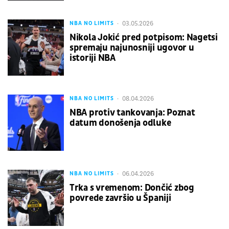
03.05.2026
NBA NO LIMITS
Nikola Jokić pred potpisom: Nagetsi
spremaju najunosniji ugovor u
istoriji NBA
08.04.2026
NBA NO LIMITS
NBA protiv tankovanja: Poznat
datum donošenja odluke
06.04.2026
NBA NO LIMITS
Trka s vremenom: Dončić zbog
povrede završio u Španiji