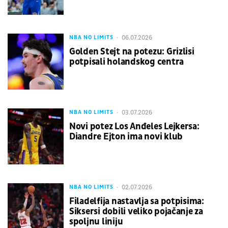
06.07.2026
NBA NO LIMITS
Golden Stejt na potezu: Grizlisi
potpisali holandskog centra
03.07.2026
NBA NO LIMITS
Novi potez Los Anđeles Lejkersa:
Diandre Ejton ima novi klub
02.07.2026
NBA NO LIMITS
Filadelfija nastavlja sa potpisima:
Siksersi dobili veliko pojačanje za
spoljnu liniju