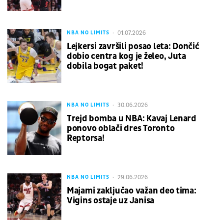
01.07.2026
NBA NO LIMITS
Lejkersi završili posao leta: Dončić
dobio centra kog je želeo, Juta
dobila bogat paket!
30.06.2026
NBA NO LIMITS
Trejd bomba u NBA: Kavaj Lenard
ponovo oblači dres Toronto
Reptorsa!
29.06.2026
NBA NO LIMITS
Majami zaključao važan deo tima:
Vigins ostaje uz Janisa