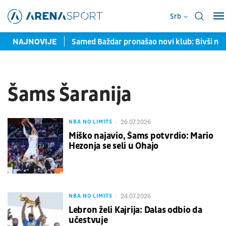
Srb
avljene u Torontu
NAJNOVIJE
Samed Baždar pronašao novi klub: Bivši na
Šams Šaranija
26.07.2026
NBA NO LIMITS
Miško najavio, Šams potvrdio: Mario
Hezonja se seli u Ohajo
24.07.2026
NBA NO LIMITS
Lebron želi Kajrija: Dalas odbio da
učestvuje