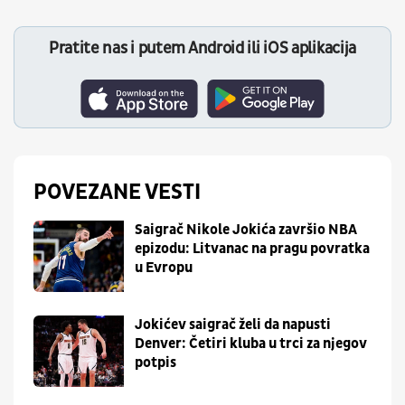
Pratite nas i putem Android ili iOS aplikacija
POVEZANE VESTI
Saigrač Nikole Jokića završio NBA
epizodu: Litvanac na pragu povratka
u Evropu
Jokićev saigrač želi da napusti
Denver: Četiri kluba u trci za njegov
potpis