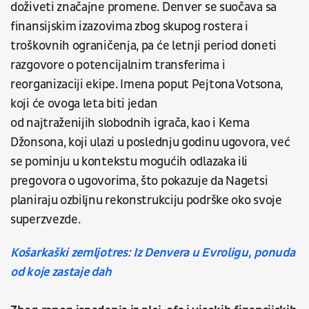
doživeti značajne promene. Denver se suočava sa
finansijskim izazovima zbog skupog rostera i
troškovnih ograničenja, pa će letnji period doneti
razgovore o potencijalnim transferima i
reorganizaciji ekipe. Imena poput Pejtona Votsona,
koji će ovoga leta biti jedan
od najtraženijih slobodnih igrača, kao i Kema
Džonsona, koji ulazi u poslednju godinu ugovora, već
se pominju u kontekstu mogućih odlazaka ili
pregovora o ugovorima, što pokazuje da Nagetsi
planiraju ozbiljnu rekonstrukciju podrške oko svoje
superzvezde.
Košarkaški zemljotres: Iz Denvera u Evroligu, ponuda
od koje zastaje dah