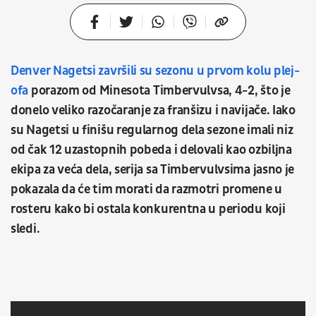
Denver Nagetsi završili su sezonu u prvom kolu plej-
ofa
porazom od Minesota Timbervulvsa, 4-2, što je
donelo veliko razočaranje za franšizu i navijače. Iako
su Nagetsi u finišu regularnog dela sezone imali niz
od čak 12 uzastopnih pobeda i delovali kao ozbiljna
ekipa za veća dela, serija sa Timbervulvsima jasno je
pokazala da će tim morati da razmotri promene u
rosteru kako bi ostala konkurentna u periodu koji
sledi.