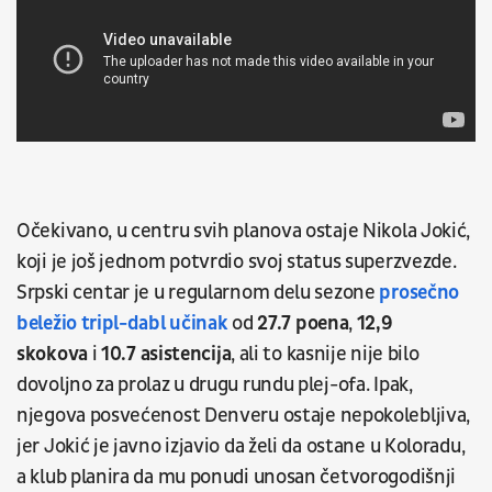
Očekivano, u centru svih planova ostaje Nikola Jokić,
koji je još jednom potvrdio svoj status superzvezde.
Srpski centar je u regularnom delu sezone
prosečno
beležio tripl-dabl učinak
od
27.7 poena
,
12,9
skokova
i
10.7 asistencija
, ali to kasnije nije bilo
dovoljno za prolaz u drugu rundu plej-ofa. Ipak,
njegova posvećenost Denveru ostaje nepokolebljiva,
jer Jokić je javno izjavio da želi da ostane u Koloradu,
a klub planira da mu ponudi unosan četvorogodišnji