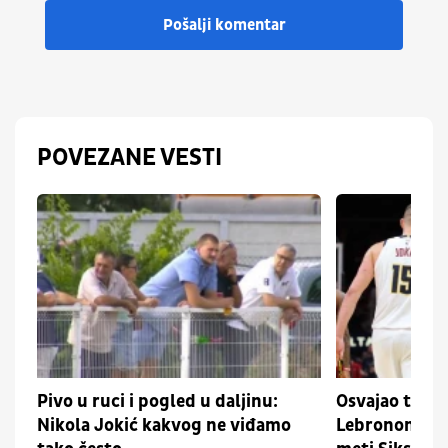
Pošalji komentar
POVEZANE VESTI
Pivo u ruci i pogled u daljinu:
Osvajao titul
Nikola Jokić kakvog ne viđamo
Lebronom: Bi