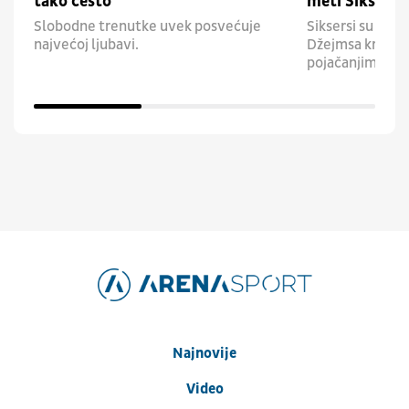
tako često
meti Siksersa
Slobodne trenutke uvek posvećuje
Siksersi su pos
najvećoj ljubavi.
Džejmsa krenuli
pojačanjima.
Najnovije
Video