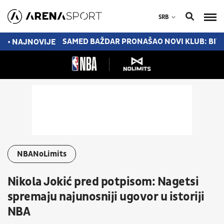
SRB
JENE U TORONTU
SAMED BAŽDAR PRONAŠAO NOVI KLUB: BIV
• NAJNOVIJE
NBANoLimits
Nikola Jokić pred potpisom: Nagetsi
spremaju najunosniji ugovor u istoriji
NBA