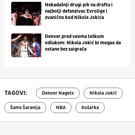
Nekadašnji drugi pik na draftu i
najbolji defanzivac Evrolige i
zvanično kod Nikole Jokića
Denver pred veoma teškom
odlukom: Nikola Jokić bi mogao da
ostane bez saigrača
TAGOVI:
Denver Nagets
Nikola Jokić
Šams Šaranija
NBA
Košarka