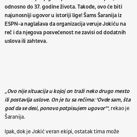
odnosno do 37. godine života. Takođe, ovo će biti
najunosniji ugovor u istoriji lige! Šams Šaranija iz
ESPN-a naglašava da organizacija veruje Jokiću na
reč i da njegova posvećenost ne zavisi od dodatnih
uslova ili zahteva.
„Ovo nije situacija u kojoj on traži neko drugo mesto
ili postavlja uslove. On je tu sa rečima: ‘Ovde sam, šta
god da se desi, ponovo potpisujem ugovor’“
, rekao je
Šaranija.
Ipak, dok je Jokić veran ekipi, ostatak tima može