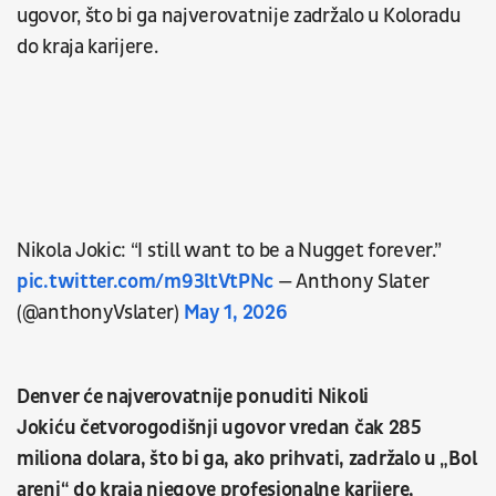
ugovor, što bi ga najverovatnije zadržalo u Koloradu
do kraja karijere.
Nikola Jokic: “I still want to be a Nugget forever.”
pic.twitter.com/m93ltVtPNc
— Anthony Slater
(@anthonyVslater)
May 1, 2026
Denver će najverovatnije ponuditi Nikoli
Jokiću četvorogodišnji ugovor vredan čak 285
miliona dolara, što bi ga, ako prihvati, zadržalo u „Bol
areni“ do kraja njegove profesionalne karijere,