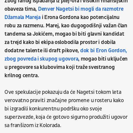
Zbog ranog ispadanja iz plej-ofa i visokih finansijskih
obaveza tima,
Denver Nagetsi bi mogli da razmotre
Džamala Mareja
i Erona Gordona kao potencijalnu
robu za razmenu. Marej, kao dugogodišnji važan član
tandema sa Jokićem, mogao bi biti glavni kandidat
za trejd kako bi ekipa oslobodila prostor i dobila
dodatne talente ili draft pikove,
dok bi Eron Gordon,
zbog povreda i skupog ugovora
, mogao biti uključen
u pregovore sa klubovima koji traže svestranog
krilnog centra.
Ove spekulacije pokazuju da će Nagetsi tokom leta
verovatno praviti značajne promene u rosteru kako
bi izgradili konkurentnu podršku oko svoje
superzvezde, koja će gotovo sigurno produžiti ugovor
sa franšizom iz Kolorada.