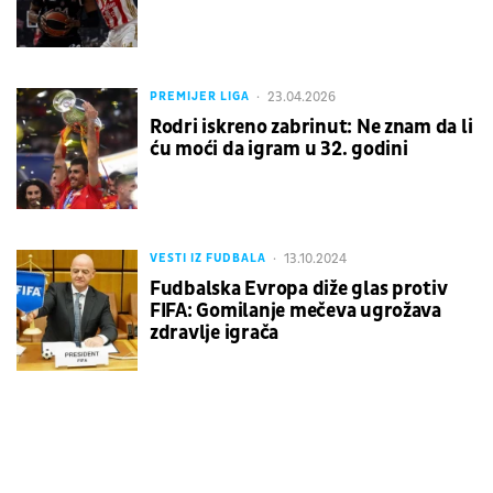
23.04.2026
PREMIJER LIGA
Rodri iskreno zabrinut: Ne znam da li
ću moći da igram u 32. godini
13.10.2024
VESTI IZ FUDBALA
Fudbalska Evropa diže glas protiv
FIFA: Gomilanje mečeva ugrožava
zdravlje igrača