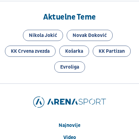
Aktuelne Teme
Nikola Jokić
Novak Đoković
KK Crvena zvezda
Košarka
KK Partizan
Evroliga
Najnovije
Video