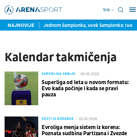
Srb
amenu" za Vokera
NAJNOVIJE
Jednom šampionka, uvek šampionka: Ivana Šp
Kalendar takmičenja
06.05.2026
SUPERLIGA SRBIJE
Superliga od leta u novom formatu:
Evo kada počinje i kada se pravi
pauza
05.05.2026
VESTI IZ KOŠARKE
Evroliga menja sistem iz korena:
Poznata sudbina Partizana i Zvezde