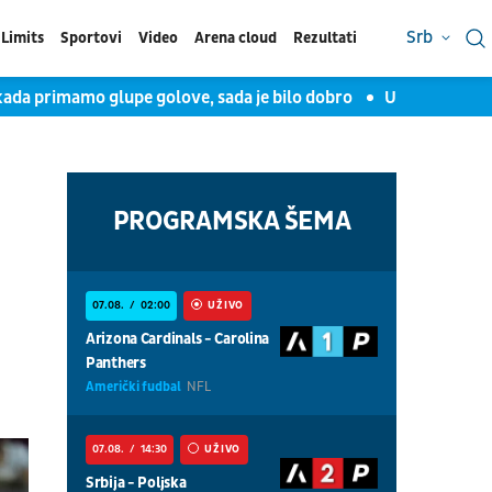
Srb
Limits
Sportovi
Video
Arena cloud
Rezultati
kada primamo glupe golove, sada je bilo dobro
Uroš Milovano
PROGRAMSKA ŠEMA
07.08.
02:00
UŽIVO
Arizona Cardinals - Carolina
Panthers
Američki fudbal
NFL
07.08.
14:30
UŽIVO
Srbija - Poljska