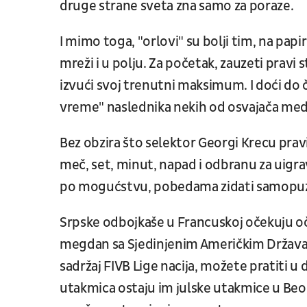
druge strane sveta zna samo za poraze.
I mimo toga, "orlovi" su bolji tim, na papir
mreži i u polju. Za početak, zauzeti prav
izvući svoj trenutni maksimum. I doći do č
vreme" naslednika nekih od osvajača med
Bez obzira što selektor
Georgi Krecu pravi
meč, set, minut, napad i odbranu za uigrava
po mogućstvu, pobedama zidati samopu
Srpske odbojkaše u Francuskoj očekuju oč
megdan sa Sjedinjenim Američkim Državama
sadržaj FIVB Lige nacija, možete pratiti u
utakmica ostaju im julske utakmice u Beog