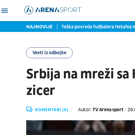
je: Mangala pred potpisom
NAJNOVIJE
Teška povreda fudbalera Hetafea
Vesti iz odbojke
Srbija na mreži sa
zicer
Autor:
TV Arena sport
26.
KOMENTARI (0)