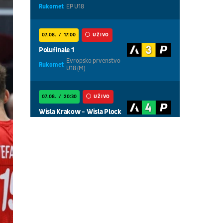
Rukomet
EP U18
07.08.
17:00
UŽIVO
Polufinale 1
Evropsko prvenstvo
Rukomet
U18 (M)
07.08.
20:30
UŽIVO
Wisla Krakow - Wisla Plock
Fudbal
POLJSKA LIGA
07.08.
01:00
UŽIVO
Centralni teren, dan 4,
popodnevna sesija
Tenis
WTA 1000 - Toronto
07.08.
01:00
UŽIVO