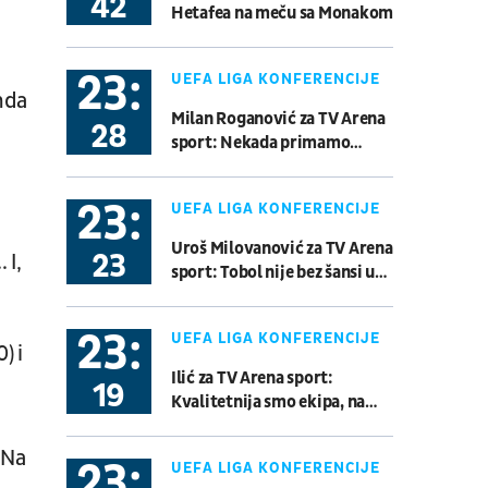
42
Hetafea na meču sa Monakom
Gremio - Sao Paulo
Fudbal
BRAZILSKA LIGA
23:
UEFA LIGA KONFERENCIJE
nda
08.08.
21:00
Milan Roganović za TV Arena
UŽIVO
28
sport: Nekada primamo
Sarajevo - Radnik
glupe golove, sada je bilo
Fudbal
WWIN LIGA BIH
dobro
23:
UEFA LIGA KONFERENCIJE
08.08.
21:00
UŽIVO
Uroš Milovanović za TV Arena
23
 I,
Atlanta Braves - New York
sport: Tobol nije bez šansi u
Yankees
revanšu
Bejzbol
Major League Baseball
23:
UEFA LIGA KONFERENCIJE
) i
Ilić za TV Arena sport:
08.08.
19:00
UŽIVO
19
Kvalitetnija smo ekipa, na
V Stop: SC Rakovica Beograd
momente je izgledalo
Basket 3x3
BG U23 League
odlično...
 Na
23:
UEFA LIGA KONFERENCIJE