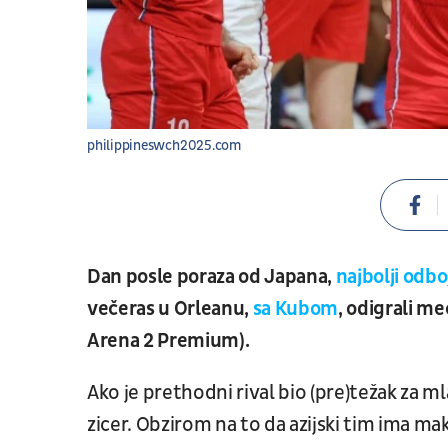
philippineswch2025.com
Dan posle poraza od Japana,
najbolji odbo
večeras u Orleanu,
sa Kubom
, odigrali m
Arena 2 Premium).
Ako je prethodni rival bio (pre)težak za 
zicer. Obzirom na to da azijski tim ima m