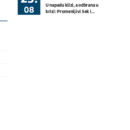
08.08.
19:30
UŽIVO
U napadu klizi, a odbrana u
08
Hartberg - Sturm
krizi: Promenljivi Sek i
Fudbal
AUSTRIJSKA LIGA
efikasni Zuba nastavili seriju
golova i "kaparisali" dvomeč
sa Hetafeom
08.08.
20:00
UŽIVO
Budućnost - Dečić
Fudbal
CRNOGORSKA LIGA
08.08.
17:30
UŽIVO
OFK Vršac - Proleter
Fudbal
PRVA LIGA SRBIJE
07.08.
11:00
UŽIVO
Velika Britanija: Slobodan
Trening 1
Moto Sport
MOTO 3