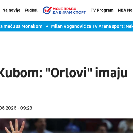
Najnovije
Fudbal
TV Program
NBA No 
 na meču sa Monakom
Milan Roganović za TV Arena sport: Ne
 Kubom: "Orlovi" imaju
06.2026
09:28