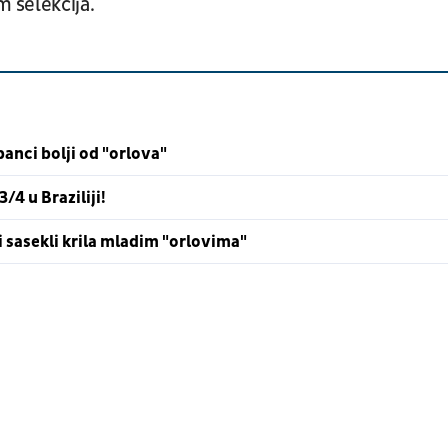
 selekcija.
anci bolji od "orlova"
/4 u Braziliji!
i sasekli krila mladim "orlovima"