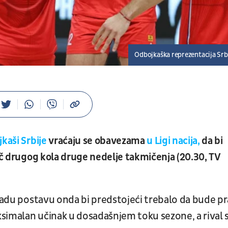
Odbojkaška reprezentacija Srb
jkaši Srbije
vraćaju se obavezama
u Ligi nacija,
da bi
eč drugog kola druge nedelje takmičenja (20.30, TV
mladu postavu onda bi predstojeći trebalo da bude pr
aksimalan učinak u dosadašnjem toku sezone, a rival 