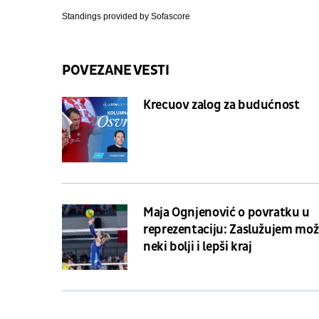
Standings provided by
Sofascore
POVEZANE VESTI
Krecuov zalog za budućnost
Maja Ognjenović o povratku u
reprezentaciju: Zaslužujem mo
neki bolji i lepši kraj