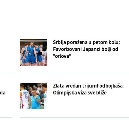
Srbija poražena u petom kolu:
Favorizovani Japanci bolji od
"orlova"
Zlata vredan trijumf odbojkaša:
žda
Olimpijska viza sve bliže