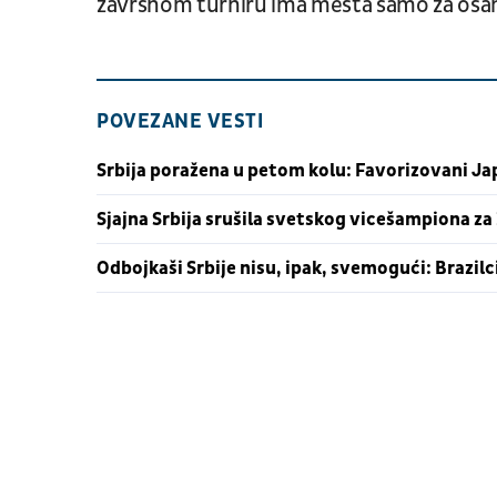
završnom turniru ima mesta samo za osam
POVEZANE VESTI
Srbija poražena u petom kolu: Favorizovani Jap
Sjajna Srbija srušila svetskog vicešampiona za 3
Odbojkaši Srbije nisu, ipak, svemogući: Brazilc