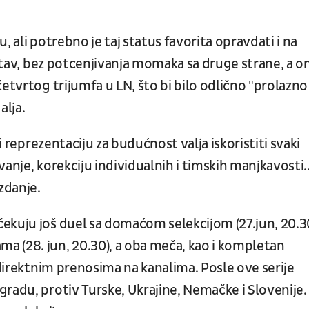
u, ali potrebno je taj status favorita opravdati i na
i stav, bez potcenjivanja momaka sa druge strane, a o
etvrtog trijumfa u LN, što bi bilo odlično "prolazno
alja.
 reprezentaciju za budućnost valja iskoristiti svaki
nje, korekciju individualnih i timskih manjkavosti...
zdanje.
ekuju još duel sa domaćom selekcijom (27.jun, 20.30
 (28. jun, 20.30), a oba meča, kao i kompletan
 direktnim prenosima na kanalima. Posle ove serije
radu, protiv Turske, Ukrajine, Nemačke i Slovenije.