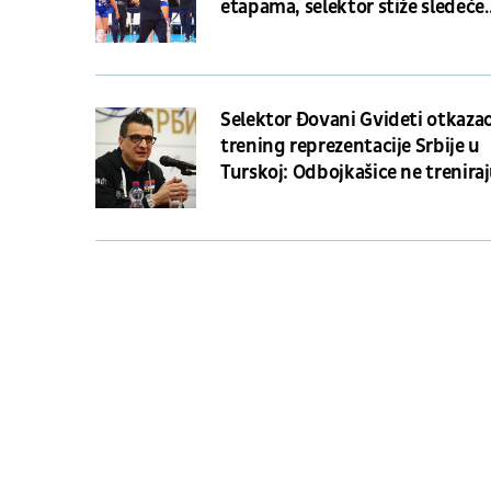
etapama, selektor stiže sledeće
nedelje
Selektor Đovani Gvideti otkaza
trening reprezentacije Srbije u
Turskoj: Odbojkašice ne trenira
zbog zemjotresa