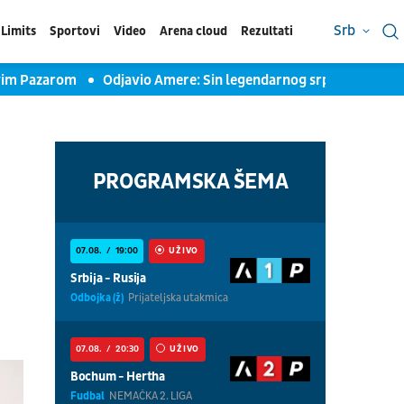
Srb
Limits
Sportovi
Video
Arena cloud
Rezultati
ovim Pazarom
Odjavio Amere: Sin legendarnog srpskog fudbal
PROGRAMSKA ŠEMA
07.08.
19:00
UŽIVO
Srbija - Rusija
Odbojka (ž)
Prijateljska utakmica
07.08.
20:30
UŽIVO
Bochum - Hertha
Fudbal
NEMAČKA 2. LIGA