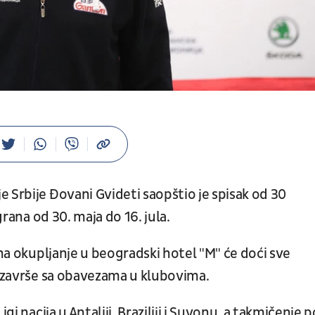
 Srbije Đovani Gvideti saopštio je spisak od 30
grana od 30. maja do 16. jula.
 na okupljanje u beogradski hotel "M" će doći sve
i završe sa obavezama u klubovima.
gi nacija u Antaliji, Braziliji i Suvonu, a takmičenje p