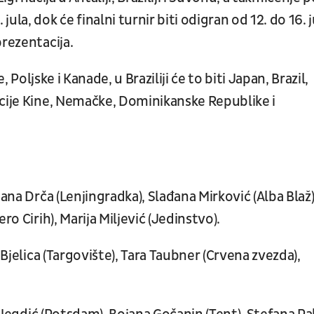
la, dok će finalni turnir biti odigran od 12. do 16. j
prezentacija.
, Poljske i Kanade, u Braziliji će to biti Japan, Brazil,
acije Kine, Nemačke, Dominikanske Republike i
ana Drča (Lenjingradka), Slađana Mirković (Alba Blaž)
ro Cirih), Marija Miljević (Jedinstvo).
 Bjelica (Targovište), Tara Taubner (Crvena zvezda),