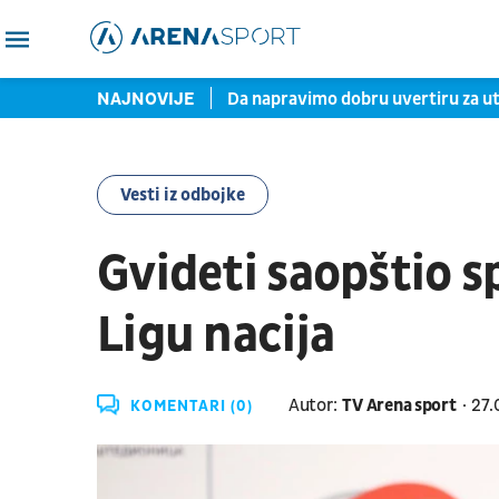
balera napustila crno-bele
NAJNOVIJE
Da napravimo dobru uvertiru za u
Vesti iz odbojke
Gvideti saopštio s
Ligu nacija
Autor:
TV Arena sport
27.
KOMENTARI (0)