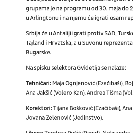
grupama je na programu od 30. maja do 2. ju
u Arlingtonu i na njemu će igrati osam re
Srbija će u Antaliji igrati protiv SAD, Turske
Tajland i Hrvatska, a u Suvonu reprezent
Bugarske.
Na spisku selektora Gvidetija se nalaze:
Tehničari:
Maja Ognjenović (Ezačibaši), Boj
Ana Jakšić (Volero Kan), Andrea Tišma (Vole
Korektori:
Tijana Bošković (Ezačibaši), Ana
Jovana Zelenović (Jedinstvo).