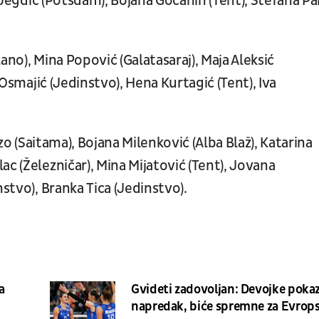
Jegdić (Potsdam), Bojana Gočanin (Tent), Stefana Pa
no), Mina Popović (Galatasaraj), Maja Aleksić
a Osmajić (Jedinstvo), Hena Kurtagić (Tent), Iva
o (Saitama), Bojana Milenković (Alba Blaž), Katarina
c (Železničar), Mina Mijatović (Tent), Jovana
nstvo), Branka Tica (Jedinstvo).
a
Gvideti zadovoljan: Devojke poka
napredak, biće spremne za Evrop