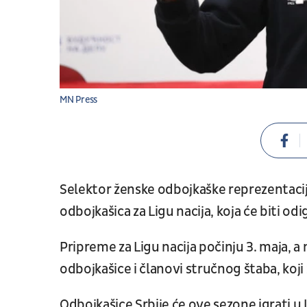
MN Press
Selektor ženske odbojkaške reprezentacije
odbojkašica za Ligu nacija, koja će biti odi
Pripreme za Ligu nacija počinju 3. maja, a
odbojkašice i članovi stručnog štaba, koj
Odbojkašice Srbije će ove sezone igrati u Li