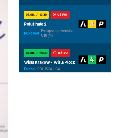
07.08.
19:30
UŽIVO
Polufinale 2
Evropsko prvenstvo
Rukomet
U18 (M)
07.08.
20:30
UŽIVO
Wisla Krakow - Wisla Plock
Fudbal
POLJSKA LIGA
07.08.
18:30
UŽIVO
Centralni teren, dan 5,
prepodnevna sesija
Tenis
WTA 1000 - Toronto
07.08.
18:30
UŽIVO
Centralni teren, dan 6,