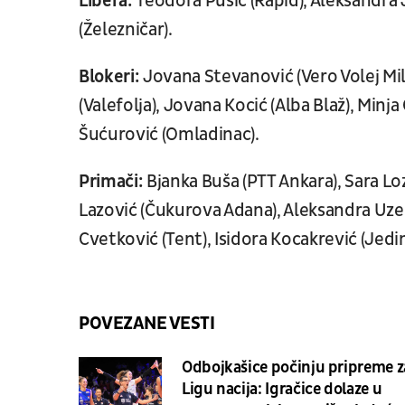
Libera:
Teodora Pušić (Rapid), Aleksandra 
(Železničar).
Blokeri:
Jovana Stevanović (Vero Volej Mila
(Valefolja), Jovana Kocić (Alba Blaž), Minj
Šućurović (Omladinac).
Primači:
Bjanka Buša (PTT Ankara), Sara Loz
Lazović (Čukurova Adana), Aleksandra Uzela
Cvetković (Tent), Isidora Kocakrević (Jedi
POVEZANE VESTI
Odbojkašice počinju pripreme z
Ligu nacija: Igračice dolaze u