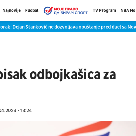
Najnovije
Fudbal
TV Program
NBA No 
torak: Dejan Stanković ne dozvoljava opuštanje pred duel sa N
pisak odbojkašica za
04.2023
13:24