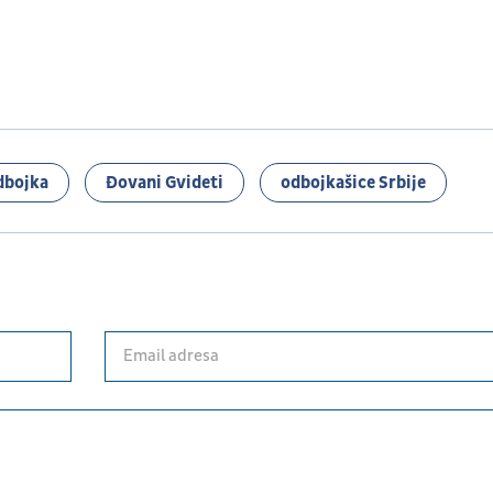
dbojka
Đovani Gvideti
odbojkašice Srbije