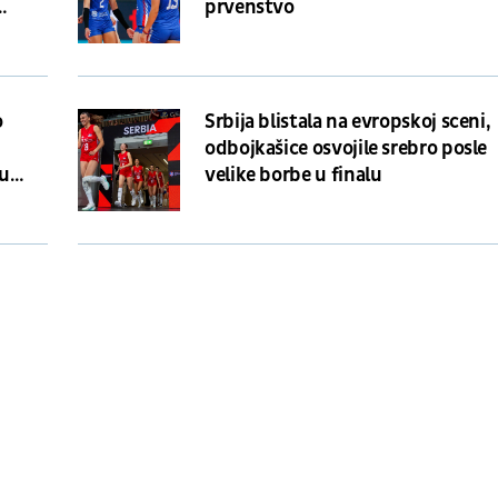
prvenstvo
o
Srbija blistala na evropskoj sceni,
odbojkašice osvojile srebro posle
ju
velike borbe u finalu