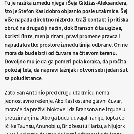
Tu je razlika između njega i Šeja Gildžas-Aleksandera,
što je Stefon Kasl dobro objasnio posle utakmice. Šej
više napada direktno nizbrdo, traži kontakt i pritiska
obruč na drugačiji način, dok Branson čita uglove,
koristi finte, menja ritam, pravi promene pravca i
napada kratke prostore između linija odbrane. On ne
mora da bude brži od čuvara na čitavom terenu.
Dovoljno mu je da ga pomeri pola koraka, da pročita
položaj tela, da napravi lažnjak i otvori sebi jedan šut
sa poludistance.
Zato San Antonio pred drugu utakmicu nema
jednostavno rešenje. Ako Kasl ostane glavni čuvar,
moraće da preživi blokove i da Bransona ne izgube u
preuzimanjima. Ako ga budu udvajali ranije, lopta će
ići ka Taunsu, Anunobiju, Bridžesu ili Hartu, a Njujork