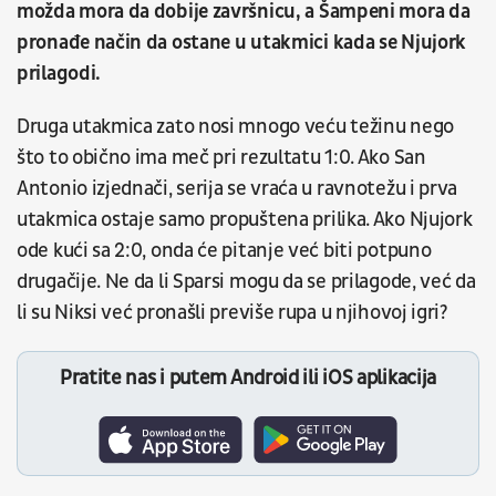
možda mora da dobije završnicu, a Šampeni mora da
pronađe način da ostane u utakmici kada se Njujork
prilagodi.
Druga utakmica zato nosi mnogo veću težinu nego
što to obično ima meč pri rezultatu 1:0. Ako San
Antonio izjednači, serija se vraća u ravnotežu i prva
utakmica ostaje samo propuštena prilika. Ako Njujork
ode kući sa 2:0, onda će pitanje već biti potpuno
drugačije. Ne da li Sparsi mogu da se prilagode, već da
li su Niksi već pronašli previše rupa u njihovoj igri?
Pratite nas i putem Android ili iOS aplikacija