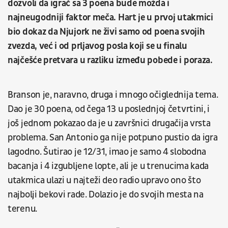
dozvoli da igrač sa 3 poena bude možda i
najneugodniji faktor meča. Hart je u prvoj utakmici
bio dokaz da Njujork ne živi samo od poena svojih
zvezda, već i od prljavog posla koji se u finalu
najčešće pretvara u razliku između pobede i poraza.
Branson je, naravno, druga i mnogo očiglednija tema.
Dao je 30 poena, od čega 13 u poslednjoj četvrtini, i
još jednom pokazao da je u završnici drugačija vrsta
problema. San Antonio ga nije potpuno pustio da igra
lagodno. Šutirao je 12/31, imao je samo 4 slobodna
bacanja i 4 izgubljene lopte, ali je u trenucima kada
utakmica ulazi u najteži deo radio upravo ono što
najbolji bekovi rade. Dolazio je do svojih mesta na
terenu.