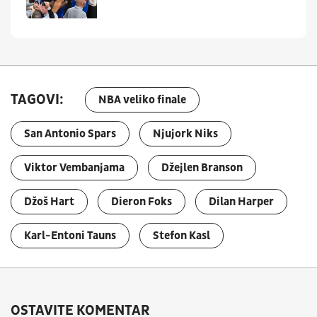
TAGOVI:
NBA veliko finale
San Antonio Spars
Njujork Niks
Viktor Vembanjama
Džejlen Branson
Džoš Hart
Dieron Foks
Dilan Harper
Karl-Entoni Tauns
Stefon Kasl
OSTAVITE KOMENTAR