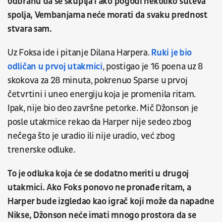
odbranu da se skuplja i ako pogodi nekoliko šuteva
spolja, Vembanjama neće morati da svaku prednost
stvara sam.
Uz Foksa ide i pitanje Dilana Harpera.
Ruki je bio
odličan u prvoj utakmici
, postigao je 16 poena uz 8
skokova za 28 minuta, pokrenuo Sparse u prvoj
četvrtini i uneo energiju koja je promenila ritam.
Ipak, nije bio deo završne petorke. Mič Džonson je
posle utakmice rekao da Harper nije sedeo zbog
nečega što je uradio ili nije uradio, već zbog
trenerske odluke.
To je odluka koja će se dodatno meriti u drugoj
utakmici. Ako Foks ponovo ne pronađe ritam, a
Harper bude izgledao kao igrač koji može da napadne
Nikse, Džonson neće imati mnogo prostora da se