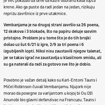
je već pokazao da ume da kazni odbranu kada lopta
krene. Ako ga puste da radi jedan na jedan, rizikuju
reprizu završnice iz prve utakmice.
Vembanjama je na drugoj strani završio sa 26 poena,
12 skokova i 3 blokade, što na papiru deluje sasvim
pristojno. Problem je u tome što je do tih brojki
došao uz šut 6/21 iz igre, 2/9 za tri poena i 6
izgubljenih lopti. Niksi nisu zaustavili njegov talenat,
jer se takav igrač ne zaustavlja u klasičnom smislu, ali
su ga naterali da radi za gotovo sve što je dobio.
Posebno je važan detalj kako su Karl-Entoni Tauns i
Mičel Robinson čuvali Vembanjamu. Njujork nije
morao da posegne za varijantom u kojoj bi Ou Dži
Anunobi bio glavni defanzivac na Francuzu. Tauns i