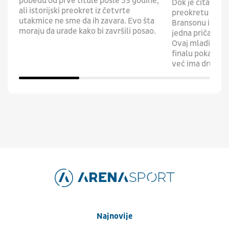
pobedu od prve titule posle 53 godine,
Dok je čitav sv
ali istorijski preokret iz četvrte
preokretu u isto
utakmice ne sme da ih zavara. Evo šta
Bransonu i juna
moraju da urade kako bi završili posao.
jedna priča goto
Ovaj mladić je
finalu pokazao
već ima drugu 
Najnovije