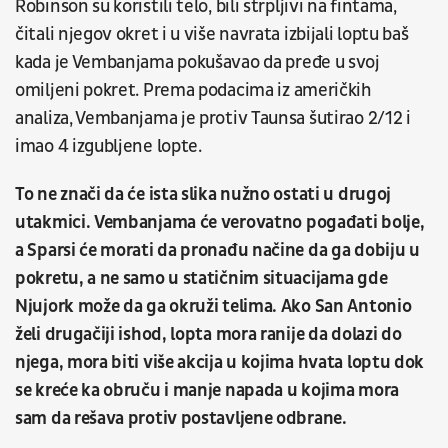
Robinson su koristili telo, bili strpljivi na fintama,
čitali njegov okret i u više navrata izbijali loptu baš
kada je Vembanjama pokušavao da pređe u svoj
omiljeni pokret. Prema podacima iz američkih
analiza, Vembanjama je protiv Taunsa šutirao 2/12 i
imao 4 izgubljene lopte.
To ne znači da će ista slika nužno ostati u drugoj
utakmici. Vembanjama će verovatno pogađati bolje,
a Sparsi će morati da pronađu načine da ga dobiju u
pokretu, a ne samo u statičnim situacijama gde
Njujork može da ga okruži telima. Ako San Antonio
želi drugačiji ishod, lopta mora ranije da dolazi do
njega, mora biti više akcija u kojima hvata loptu dok
se kreće ka obruču i manje napada u kojima mora
sam da rešava protiv postavljene odbrane.