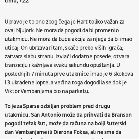
timu, +22.
Upravo je to ono zbog čega je Hart toliko važan za
ovaj Njujork. Ne mora da pogodi da bi promenio
utakmicu. Ne mora da bude akcija za njega da bi imao
uticaj. On ubrzava ritam, skače preko viših igrača,
zatvara slabu stranu, izvlači dodatne posede, otvara
tranziciju i kažnjava svaku sekundu opuštanja. U
poslednjih 7 minuta prve utakmice imao je 6 skokova
i 3 ukradene lopte, a većina toga dogodila se dok je
Viktor Vembanjama bio na parketu.
To je za Sparse ozbiljan problem pred drugu
utakmicu. San Antonio može da prihvati da Branson
pogodi težak šut, može da računa na bolji šuterski
dan Vembanjame ili Dierona Foksa, ali ne sme da