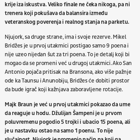
krije iza iskustva. Veliko finale ne čeka nikoga, pa ni
trenera koji pokušava da balansira između
veteranskog poverenja i realnog stanja na parketu.
Njujork, sa druge strane, ima i svoje rezerve. Mikel
Bridžes je u prvoj utakmici postigao samo 9 poena i
nije uzeo nijedan šut za tri poena. To je detalj koji bi
mogao da se promeni već u drugoj utakmici. Ako San
Antonio pojača pritisak na Bransona, ako više pažnje
ode ka Taunsu i Anunobiju, Bridžes će dobiti prostor
da bude igrač koji kažnjava zaboravljene rotacije.
Majk Braun je već u prvoj utakmici pokazao da ume
da reaguje u hodu. Džulijan Šampeni je u prvom
poluvremenu pogodio 5 trojki i ubacio 15 poena, ali
je u nastavku ostao na samo 1 poenu. To nije
slučajnost. Njujork je promenio način na koji ga