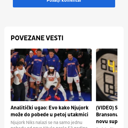
Pošalji komentar
POVEZANE VESTI
Analitički ugao: Evo kako Njujork
(VIDEO) Svi p
može do pobede u petoj utakmici
Bransonu, ali 
novu superz
Njujork Niks nalazi se na samo jednu