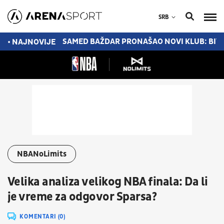
SRB
JENE U TORONTU
SAMED BAŽDAR PRONAŠAO NOVI KLUB: BIV
• NAJNOVIJE
NBANoLimits
Velika analiza velikog NBA finala: Da li
je vreme za odgovor Sparsa?
KOMENTARI (0)