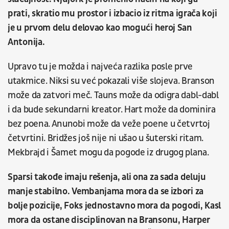
prati, skratio mu prostor i izbacio iz ritma igrača koji
je u prvom delu delovao kao mogući heroj San
Antonija.
Upravo tu je možda i najveća razlika posle prve
utakmice. Niksi su već pokazali više slojeva. Branson
može da zatvori meč. Tauns može da odigra dabl-dabl
i da bude sekundarni kreator. Hart može da dominira
bez poena. Anunobi može da veže poene u četvrtoj
četvrtini. Bridžes još nije ni ušao u šuterski ritam.
Mekbrajd i Šamet mogu da pogode iz drugog plana.
Sparsi takođe imaju rešenja, ali ona za sada deluju
manje stabilno. Vembanjama mora da se izbori za
bolje pozicije, Foks jednostavno mora da pogodi, Kasl
mora da ostane disciplinovan na Bransonu, Harper