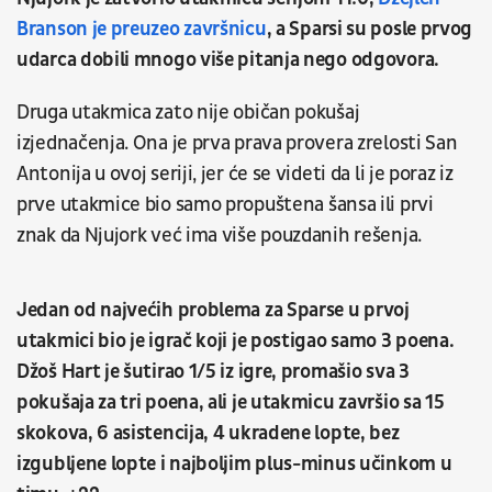
Branson je preuzeo završnicu
, a Sparsi su posle prvog
udarca dobili mnogo više pitanja nego odgovora.
Druga utakmica zato nije običan pokušaj
izjednačenja. Ona je prva prava provera zrelosti San
Antonija u ovoj seriji, jer će se videti da li je poraz iz
prve utakmice bio samo propuštena šansa ili prvi
znak da Njujork već ima više pouzdanih rešenja.
Jedan od najvećih problema za Sparse u prvoj
utakmici bio je igrač koji je postigao samo 3 poena.
Džoš Hart je šutirao 1/5 iz igre, promašio sva 3
pokušaja za tri poena, ali je utakmicu završio sa 15
skokova, 6 asistencija, 4 ukradene lopte, bez
izgubljene lopte i najboljim plus-minus učinkom u