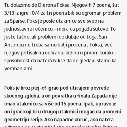
Tu dolazimo do Dierona Foksa. Njegovih 7 poena, šut
3/13 iz igre i 0/4 za tri poena bili su ogroman problem
za Sparse. Foks je posle utakmice sve sveo na
jednostavnu rečenicu - mora da pogađa šuteve. To
jeste tačno, ali problem ide dublje od toga. San
Antoniju ne treba samo bolji procenat Foksa, već
njegov pritisak na odbranu, brzina u prvom koraku i
sposobnost da natera Nikse da ne gledaju stalno ka
Vembanjami.
Foks je kroz plej-of igrao pod uticajem povrede
skočnog zgloba, a od povratka u finalu Zapada nije
imao utakmicu sa više od 15 poena. Ipak, upravo je
on igrač koji bi u drugoj utakmici mogao da promeni
geometriju serije. Ako napadne obruč, ako natera