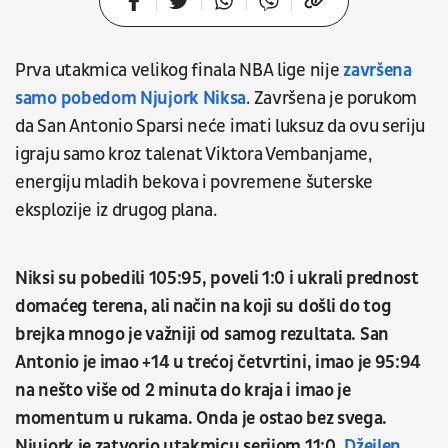
Prva utakmica velikog finala NBA lige nije
završena
samo pobedom Njujork Niksa
. Završena je porukom
da San Antonio Sparsi neće imati luksuz da ovu seriju
igraju samo kroz talenat Viktora Vembanjame,
energiju mladih bekova i povremene šuterske
eksplozije iz drugog plana.
Niksi su pobedili 105:95, poveli 1:0 i ukrali prednost
domaćeg terena, ali način na koji su došli do tog
brejka mnogo je važniji od samog rezultata. San
Antonio je imao +14 u trećoj četvrtini, imao je 95:94
na nešto više od 2 minuta do kraja i imao je
momentum u rukama. Onda je ostao bez svega.
Njujork je zatvorio utakmicu serijom 11:0,
Džejlen