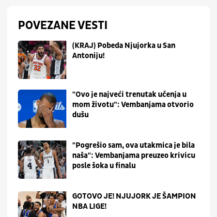
POVEZANE VESTI
(KRAJ) Pobeda Njujorka u San
Antoniju!
"Ovo je najveći trenutak učenja u
mom životu": Vembanjama otvorio
dušu
"Pogrešio sam, ova utakmica je bila
naša": Vembanjama preuzeo krivicu
posle šoka u finalu
GOTOVO JE! NJUJORK JE ŠAMPION
NBA LIGE!